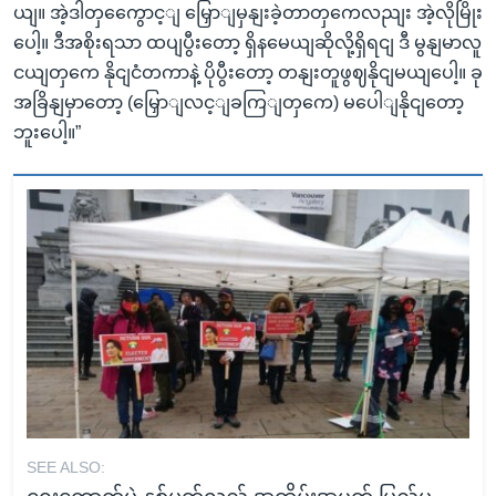
ယျ။ အဲ့ဒါတှကွေောင့ျ မြှောျမှနျးခဲ့တာတှကေလညျး အဲ့လိုမြိုး
ပေါ့။ ဒီအစိုးရသာ ထပျပွီးတော့ ရှိနမေယျဆိုလို့ရှိရငျ ဒီ မွနျမာလူ
ငယျတှကေ နိုငျငံတကာနဲ့ ပိုပွီးတော့ တနျးတူဖွဈနိုငျမယျပေါ့။ ခု
အခြိနျမှာတော့ (မြှောျလင့ျခကြျတှကေ) မပေါျနိုငျတော့
ဘူးပေါ့။”
SEE ALSO: