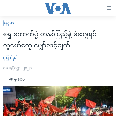
သုံး
ရ
လွယ်ကူ
မြန်မာ
မူလစာမျက်နှာ
စေ
ရွေးကောက်ပွဲ တနှစ်ပြည့်နဲ့ မဲဆန္ဒရှင်
မြန်မာ
သည့်
လူငယ်တွေ မျှော်လင့်ချက်
ကမ္ဘာ့သတင်းများ
Link
ဗွီဒီယို
နိုင်ငံတကာ
စုမြတ်မွန်
များ
သတင်းလွတ်လပ်ခွင့်
အမေရိကန်
၀၈ ႏိုဝင္ဘာ၊ ၂၀၂၁
ပင်မ
ရပ်ဝန်းတခု လမ်းတခု အလွန်
တရုတ်
အကြောင်းအရာ
မျှဝေပါ
သို့
အင်္ဂလိပ်စာလေ့လာမယ်
အစ္စရေး-ပါလက်စတိုင်း
ကျော်
အပတ်စဉ်ကဏ္ဍများ
အမေရိကန်သုံးအီဒီယံ
ကြည့်
ရေဒီယိုနှင့်ရုပ်သံ အချက်အလက်များ
မကြေးမုံရဲ့ အင်္ဂလိပ်စာ
ရေဒီယို
ရန်
ပင်မ
ရေဒီယို/တီဗွီအစီအစဉ်
ရုပ်ရှင်ထဲက အင်္ဂလိပ်စာ
တီဗွီ