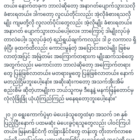
တယ်။ နောက်တခုက ဘာလဲဆိုတော့ အနာဂတ်ပျောက်သွားသလို
ခံစားရတယ်။ ဒါကတော့ လူငယ်တိုင်းလည်း အဲ့လိုခံစားရသလို
မျိုး ကျမတို့လို လူလတ်ပိုင်းတွေလည်း အဲ့လိုမျိုး ခံစားရတယ်။
အနာဂတ် ပျောက်သွားတယ်ပေါ့လေ။ ဘာကြောင့် ဒါမျိုးလုပ်ခဲ့
တာလဲပေါ့။ သူလုပ်ခဲ့တဲ့ ရည်ရွယ်ချက်ကလည်း ဒါ ၉ လကာလ ရှိ
ခဲ့ပြီ၊ ခုထက်ထိလည်း ကောင်းမွန်တဲ့ အပြောင်းအလဲမျိုး ဖြစ်မ
လာတဲ့အပြင် အမြဲတမ်း အကြောက်တရားက မျိုးဆက်သစ်တွေ
အတွက်လည်း မကောင်းတာ ဘာလဲဆိုတော့ အကြောက်တရား
တွေ ပြန်ဖြစ်လာတယ်။ မတရားမှုတွေ ပြန်ဖြစ်လာတယ်။ နောက်
မတည်ငြိမ်ဘူးပေါ့နော်။ အဆိုးဆုံးကတော့ အသက်အိုးအိမ်
စည်းစိမ် ဆိုတဲ့ဟာမျိုးက ဘယ်သူကမှ ဒီနေ့နဲ့ မနက်ဖြန်တောင်မှ
လုံလုံခြုံခြုံ ယုံယုံကြည်ကြည် မနေရတော့ဘူးပေါ့နော်။”
၂၀၂၀ ရွေးကောက်ပွဲမှာ မဲပေးခဲ့သူတွေထဲမှာ အသက် ၁၈ နှစ်
ပြည့်ပြီးနောက် ပထမဆုံး မဲပေးခွင့်ရသူတွေလည်း ပါဝင်ကြပါ
တယ်။ မြန်မာနိုင်ငံကို တခြားနိုင်ငံတွေ တန်းတူ တိုးတက်လာစေ
ချင်လို့ မလပြည့်က ပထမဆုံးအကြိမ် ပေးခွင့်ရတဲ့ ဆန္ဒမဲကို ပေး