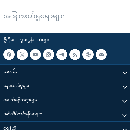
အခြားဖတ်ရှုစရာများ
ဗွီအိုအေ လူမှုကွန်ယက်များ
သတင်း
၀န်ဆောင်မှုများ
အပတ်စဉ်ကဏ္ဍများ
အင်္ဂလိပ်သင်ခန်းစာများ
ရေဒီယို