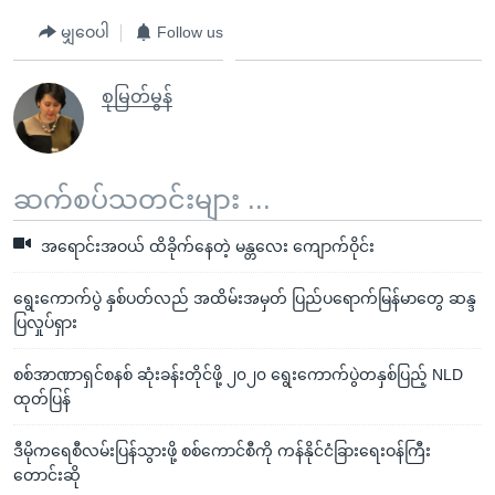
မျှဝေပါ
Follow us
စုမြတ်မွန်
ဆက်စပ်သတင်းများ ...
အရောင်းအဝယ် ထိခိုက်နေတဲ့ မန္တလေး ကျောက်ဝိုင်း
ရွေးကောက်ပွဲ နှစ်ပတ်လည် အထိမ်းအမှတ် ပြည်ပရောက်မြန်မာတွေ ဆန္ဒ
ပြလှုပ်ရှား
စစ်အာဏာရှင်စနစ် ဆုံးခန်းတိုင်ဖို့ ၂၀၂၀ ရွေးကောက်ပွဲတနှစ်ပြည့် NLD
ထုတ်ပြန်
ဒီမိုကရေစီလမ်းပြန်သွားဖို့ စစ်ကောင်စီကို ကန်နိုင်ငံခြားရေးဝန်ကြီး
တောင်းဆို