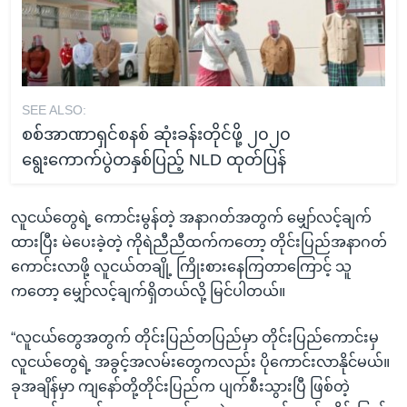
SEE ALSO:
စစ်အာဏာရှင်စနစ် ဆုံးခန်းတိုင်ဖို့ ၂၀၂၀
ရွေးကောက်ပွဲတနှစ်ပြည့် NLD ထုတ်ပြန်
လူငယ်တွေရဲ့ ကောင်းမွန်တဲ့ အနာဂတ်အတွက် မျှော်လင့်ချက်
ထားပြီး မဲပေးခဲ့တဲ့ ကိုရဲညီညီထက်ကတော့ တိုင်းပြည်အနာဂတ်
ကောင်းလာဖို့ လူငယ်တချို့ ကြိုးစားနေကြတာကြောင့် သူ
ကတော့ မျှော်လင့်ချက်ရှိတယ်လို့ မြင်ပါတယ်။
“လူငယ်တွေအတွက် တိုင်းပြည်တပြည်မှာ တိုင်းပြည်ကောင်းမှ
လူငယ်တွေရဲ့ အခွင့်အလမ်းတွေကလည်း ပိုကောင်းလာနိုင်မယ်။
ခုအချိန်မှာ ကျနော်တို့တိုင်းပြည်က ပျက်စီးသွားပြီ ဖြစ်တဲ့