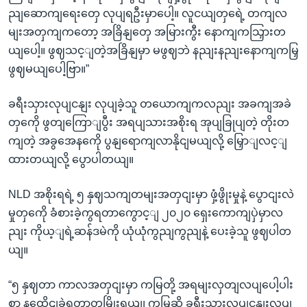
ညျဆောကျရေးတှေ လုပျရဦးမှာပေါ့။ လူငယျတှရေဲ့ တကျလ
မျးအတှကျကတော့ အခြိနျတှေ အမြားကွီး နောကျကသြှားတ
ယျပေါ့။ ဖွဈသင့ျတဲ့အခြိနျမှာ မဖွဈဘဲ နညျးနညျးနောကျကမြှ
ဖွဈမယျပေါ့ဗြာ။”
ခရီးသှားလုပျငနျး လုပျခဲ့သူ တယောကျကလညျး အခကျအခဲ
တှကေို ဖွတျကြောျပွီး အရပျသားအစိုးရ အုပျခြုပျတဲ့ တိုးတ
ကျတဲ့ အခွအေနကေို ပွနျရောကျလာနိုငျမယျလို့ မြှောျလင့ျ
ထားတယျလို့ ပွောပါတယျ။
NLD အစိုးရရဲ့ ၅ နှဈသကျတမျးအတှငျးမှာ ဖှံ့ဖွိုးမှုနဲ့ ပွောငျးလဲ
မှုတှကေို ခံစားခဲ့ကွရတာကွောင့ျ ၂၀၂၀ ရှေးကောကျပှဲမှာလ
ညျး ကိုယ့ျရဲ့ဆန်ဒမဲကို ယုံယုံကွညျကွညျနဲ့ ပေးခဲ့သူ ဖွဈပါတ
ယျ။
“၅ နှဈတာ ကာလအတှငျးမှာ ကမြတို့ အရမျးလှတျလပျပေါ့ပါး
စှာ နထေိုငျခဲ့ရတာတမြိုးရယျ၊ ကမြဆို ခရီးသှားလုပျငနျးလုပျ