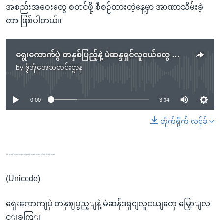
အစည်းအဝေးတွေ စတင်ဖို့ စီစဉ်ထားတဲ့နေ့မှာ အာဏာသိမ်းခဲ့
တာ ဖြစ်ပါတယ်။
ရွေးကောက်ပွဲ တနှစ်ပြည့်နဲ့ မဲဆန္ဒရှင်လူငယ်တွေ မျှော်လင့်ချက်
by
ဗွီအိုအေသတင်းဌာန
No media source currently available
0:00
3:34
တိုက်ရိုက် လင့်ခ်
--------------------
(Unicode)
ရှေးကောကျပှဲ တနှဈပွည့ျနဲ့ မဲဆန်ဒရှငျလူငယျတှေ မြှောျလ
င့ျခကြျ