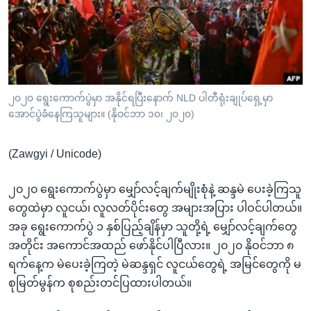
အ
သုတပဒေသာ အင်္ဂလိပ်စာ
ညွန်း
Learning English
စာမျက်နှာ
သို့
ဗွီအိုအေ လူမှုကွန်ယက်များ
ကျော်
ကြည့်
၂၀၂၀ ရွေးကောက်ပွဲမှာ အနိုင်ရပြီးနောက် NLD ပါတီရုံးချုပ်ရှေ့မှာ
အောင်ပွဲခံနေကြသူများ။ (နိုဝင်ဘာ ၁၀၊ ၂၀၂၀)
ရန်
ဘာသာစကားများ
ရှာဖွေ
(Zawgyi / Unicode)
ရန်
နေရာ
၂၀၂၀ ရွေးကောက်ပွဲမှာ မျှော်လင့်ချက်မျိုးစုံနဲ့ ဆန္ဒမဲ ပေးခဲ့ကြသူ
သို့
တွေထဲမှာ လူငယ်၊ လူလတ်ပိုင်းတွေ အများအပြား ပါဝင်ပါတယ်။
ကျော်
အခု ရွေးကောက်ပွဲ ၁ နှစ်ပြည့်ချိန်မှာ သူတို့ရဲ့ မျှော်လင့်ချက်တွေ
ရန်
အတိုင်း အကောင်အထည် ဖော်နိုင်ပါပြီလား။ ၂၀၂၀ နိုဝင်ဘာ ၈
ရက်နေ့က မဲပေးခဲ့ကြတဲ့ မဲဆန္ဒရှင် လူငယ်တွေရဲ့ အမြင်တွေကို မ
စုမြတ်မွန်က စုစည်းတင်ပြထားပါတယ်။