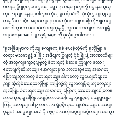
မတညျငွိမျမှုတှကွေောင့ျ ရှေ့ရေး မရရောဘူးလို့ ပွောနကွေသူ
တှလေညျး မနညျးပါဘူး။ ကိုယ့ျဆန်ဒမဲကို ယုံယုံကွညျကွညျ
တနျဖိုးထားပွီး အနာဂတျပညာရေး ပိုကောငျးစဖေို့ ကိုဗဈကပျ
ရောဂါကွားက မဲပေးခဲ့တဲ့ ရနျကုနျမွို့သူတယောကျက လကျရှိ
အခွအေနအေပေါျ သူ့ရဲ့အမွငျကို ခုလိုပွောပါတယျ။
“ခုအခြိနျမှာက ကိုယျ ခကျခကျခဲခဲ ပေးခဲ့တဲ့မဲကို ခုလိုမြိုး မ
တရား မသမာမှုနဲ့ ဒါမြိုး အနိုငျကငြ့ျတဲ့ ပုံစံမြိုးနဲ့ အာဏာသိမျး
တဲ့ အတှကျကွောင့ျမို့လို့ ခံစားရတဲ့ ခံစားခကြျက တောျ
တောျကိုဆိုးတယျ။ နောကျတခုက ဘာလဲဆိုတော့ အနာဂတျ
ပြောကျသှားသလို ခံစားရတယျ။ ဒါကတော့ လူငယျတိုငျးလ
ညျး အဲ့လိုခံစားရသလိုမြိုး ကမြတို့လို လူလတျပိုငျးတှလေညျး
အဲ့လိုမြိုး ခံစားရတယျ။ အနာဂတျ ပြောကျသှားတယျပေါ့လေ။
ဘာကွောင့ျ ဒါမြိုးလုပျခဲ့တာလဲပေါ့။ သူလုပျခဲ့တဲ့ ရညျရှယျခ
ကြျကလညျး ဒါ ၉ လကာလ ရှိခဲ့ပွီ၊ ခုထကျထိလညျး ကောငျး
မှနျတဲ့ အပွောငျးအလဲမြိုး ဖွဈမလာတဲ့အပွငျ အမွဲတမျး အကွော