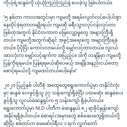
ကိုယ့်ရဲ့ဆန္ဒမဲကို ယုံယုံကြည်ကြည်နဲ့ ပေးခဲ့သူ ဖြစ်ပါတယ်။
“၅ နှစ်တာ ကာလအတွင်းမှာ ကျမတို့ အရမ်းလွတ်လပ်ပေါ့ပါးစွာ
နေထိုင်ခဲ့ရတာတမျိုးရယ်၊ ကျမဆို ခရီးသွားလုပ်ငန်းလုပ်တာ
ဖြစ်တဲ့အတွက် နိုင်ငံတကာက ဖြေလျှော့မှုတွေ အများကြီးရှိ
တယ်။ ကျမတို့အတွက်ဆိုရင် အခွင့်အရေးတွေ အများကြီးရခဲ့
တယ်။ ပိုပိုပြီး ကောင်းလာမယ်လို့ မျှော်လင့်ထားတယ်။ လူငယ်
အားလုံးက မျှော်လင့်ချက်က အပြည့်ပဲ။ ဒါကို တချိန်မှာ ကျမတို့
ပြန်ကိုရရမယ်။ ပြန်ရရမယ်ဆိုပေမယ့် အချိန်အနည်းငယ်တော့
စောင့်ရမယ်လို့ ကျမထင်တယ်ပေါ့နော်။”
၂၀၂၀ ပြည့်နှစ် ပါတီစုံ အထွေထွေရွေးကောက်ပွဲမှာ တနိုင်ငံလုံး
မှာ ဆန္ဒမဲ ပေးခွင့်ရှိသူ ၃၇ သန်းကျော်ရှိခဲ့ပြီး ပထမဆုံး ဆန္ဒမဲပေး
ခွင့်ရှိသူ လူငယ်မဲဆန္ဒရှင်က ၅ သန်းကျော် ရှိခဲ့ပါတယ်။
ရွေးကောက်ပွဲမှာ NLD ပါတီက မဲဆန္ဒနယ် ၈၂ ရာခိုင်နှုန်းကျော်
အနိုင်ရရှိခဲ့ပါတယ်။ မဲစာရင်းအမှားတွေ စစ်ဆေးတွေ့ရှိတယ်လို့
ဆိုပြီး စစ်တပ်က ဖေဖော်ဝါရီလ ၁ ရက် လွှတ်တော်