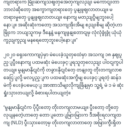
ကျတရားက မြိုးဆကျသဈတှအေတှကျလညျး မကောငျးတာ
ဘာလဲဆိုတော့ အကွောကျတရားတှေ ပွနျဖွဈလာတယျ။ မ
တရားမှုတှေ ပွနျဖွဈလာတယျ။ နောကျ မတညျငွိမျဘူးပေါ့
နောျ။ အဆိုးဆုံးကတော့ အသကျအိုးအိမျ စညျးစိမျ ဆိုတဲ့ဟာ
မြိုးက ဘယျသူကမှ ဒီနေ့နဲ့ မနကျဖွနျတောငျမှ လုံလုံခွုံခွုံ ယုံယုံ
ကွညျကွညျ မနရေတော့ဘူးပေါ့နောျ။”
၂၀၂၀ ရှေးကောကျပှဲမှာ မဲပေးခဲ့သူတှထေဲမှာ အသကျ ၁၈ နှဈပွ
ည့ျပွီးနောကျ ပထမဆုံး မဲပေးခှင့ျရသူတှလေညျး ပါဝငျကွပါ
တယျ။ မွနျမာနိုငျငံကို တခွားနိုငျငံတှေ တနျးတူ တိုးတကျလာစ
ခေငြျလို့ မလပွည့ျက ပထမဆုံးအကွိမျ ပေးခှင့ျရတဲ့ ဆန်ဒ
မဲကို ပေးခဲ့ပမေယ့ျ အာဏာသိမျးလိုကျခြိနျမှာ သူ့ရဲ့ မဲ ၁ မဲ ဆုံး
ရှုံးသှားတယျလို့ ခံစားရပါတယျတဲ့။
“မွနျမာနိုငျငံက ပိုပွီးတော့ တိုးတကျလာမယျ။ ပွီးတော့ တို့တှေ
လုပျနတေဲ့ဟာတှေ တောျတောျမြားမြားက ဒီအစိုးရလကျထ
ကျ (NLD) ပွီးသှားတော့မှ တိုးတကျလာတာတှေ အမြားကွီးရှိတ