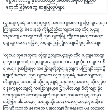
ရွေးကောက်ပွဲ နှစ်ပတ်လည် အထိမ်းအမှတ် ပြည်ပ
ရောက်မြန်မာတွေ ဆန္ဒပြလှုပ်ရှား
လူငယျတှရေဲ့ ကောငျးမှနျတဲ့ အနာဂတျအတှကျ မြှောျလင့ျခ
ကြျထားပွီး မဲပေးခဲ့တဲ့ ကိုရဲညီညီထကျကတော့ တိုငျးပွညျ
အနာဂတျ ကောငျးလာဖို့ လူငယျတခြို့ ကွိုးစားနကွေတာကွော
င့ျ သူကတော့ မြှောျလင့ျခကြျရှိတယျလို့ မွငျပါတယျ။
“လူငယျတှအေတှကျ တိုငျးပွညျတပွညျမှာ တိုငျးပွညျကောငျး
မှ လူငယျတှရေဲ့ အခှင့ျအလမျးတှကေလညျး ပိုကောငျးလာနို
ငျမယျ။ ခုအခြိနျမှာ ကနြောျတို့တိုငျးပွညျက ပကြျစီးသှားပွီ
ဖွဈတဲ့အတှကျ လူငယျတှကေ လူငယျတှရေဲ့ အနာဂတျထကျ
တိုငျးပွညျကောငျးဖို့ တိုငျးပွညျရဲ့ အနာဂတျအတှကျ တိုကျပှဲဝ
ငျနကွေရတယျလို့ ကနြောျပွောခငြျပါတယျ။ ဒီတိုကျပှဲ နိုငျ
သှားရငျတော့ ကောငျးမှနျတဲ့ အနာဂတျတခုတော့ ဖွဈလာမှာ
ပေါ့ဗြာ။ ဒါပမေယ့ျ အရမျးကွီးတော့ မဟုတျတော့ဘူးပေါ့။ ပ
ကြျစီးသှားတဲ့ နရောတှေ ပွနျလညျဖှံ့ဖွိုးရေးတှေ ပွနျလညျတ