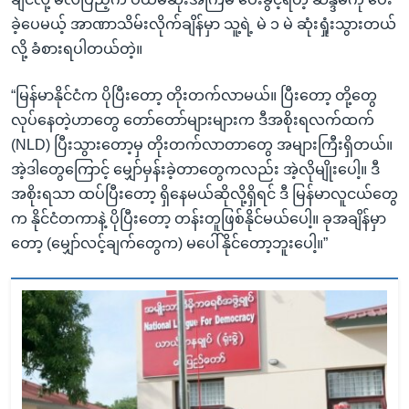
ခဲ့ပေမယ့် အာဏာသိမ်းလိုက်ချိန်မှာ သူ့ရဲ့ မဲ ၁ မဲ ဆုံးရှုံးသွားတယ်
လို့ ခံစားရပါတယ်တဲ့။
“မြန်မာနိုင်ငံက ပိုပြီးတော့ တိုးတက်လာမယ်။ ပြီးတော့ တို့တွေ
လုပ်နေတဲ့ဟာတွေ တော်တော်များများက ဒီအစိုးရလက်ထက်
(NLD) ပြီးသွားတော့မှ တိုးတက်လာတာတွေ အများကြီးရှိတယ်။
အဲ့ဒါတွေကြောင့် မျှော်မှန်းခဲ့တာတွေကလည်း အဲ့လိုမျိုးပေါ့။ ဒီ
အစိုးရသာ ထပ်ပြီးတော့ ရှိနေမယ်ဆိုလို့ရှိရင် ဒီ မြန်မာလူငယ်တွေ
က နိုင်ငံတကာနဲ့ ပိုပြီးတော့ တန်းတူဖြစ်နိုင်မယ်ပေါ့။ ခုအချိန်မှာ
တော့ (မျှော်လင့်ချက်တွေက) မပေါ်နိုင်တော့ဘူးပေါ့။”