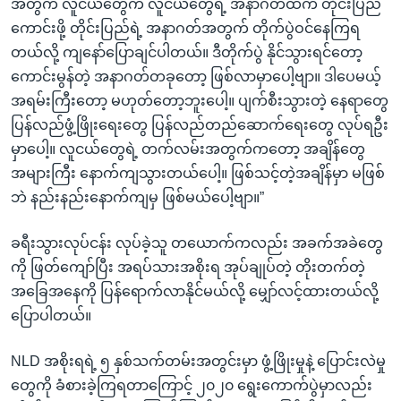
အတွက် လူငယ်တွေက လူငယ်တွေရဲ့ အနာဂတ်ထက် တိုင်းပြည်
ကောင်းဖို့ တိုင်းပြည်ရဲ့ အနာဂတ်အတွက် တိုက်ပွဲဝင်နေကြရ
တယ်လို့ ကျနော်ပြောချင်ပါတယ်။ ဒီတိုက်ပွဲ နိုင်သွားရင်တော့
ကောင်းမွန်တဲ့ အနာဂတ်တခုတော့ ဖြစ်လာမှာပေါ့ဗျာ။ ဒါပေမယ့်
အရမ်းကြီးတော့ မဟုတ်တော့ဘူးပေါ့။ ပျက်စီးသွားတဲ့ နေရာတွေ
ပြန်လည်ဖွံ့ဖြိုးရေးတွေ ပြန်လည်တည်ဆောက်ရေးတွေ လုပ်ရဦး
မှာပေါ့။ လူငယ်တွေရဲ့ တက်လမ်းအတွက်ကတော့ အချိန်တွေ
အများကြီး နောက်ကျသွားတယ်ပေါ့။ ဖြစ်သင့်တဲ့အချိန်မှာ မဖြစ်
ဘဲ နည်းနည်းနောက်ကျမှ ဖြစ်မယ်ပေါ့ဗျာ။”
ခရီးသွားလုပ်ငန်း လုပ်ခဲ့သူ တယောက်ကလည်း အခက်အခဲတွေ
ကို ဖြတ်ကျော်ပြီး အရပ်သားအစိုးရ အုပ်ချုပ်တဲ့ တိုးတက်တဲ့
အခြေအနေကို ပြန်ရောက်လာနိုင်မယ်လို့ မျှော်လင့်ထားတယ်လို့
ပြောပါတယ်။
NLD အစိုးရရဲ့ ၅ နှစ်သက်တမ်းအတွင်းမှာ ဖွံ့ဖြိုးမှုနဲ့ ပြောင်းလဲမှု
တွေကို ခံစားခဲ့ကြရတာကြောင့် ၂၀၂၀ ရွေးကောက်ပွဲမှာလည်း