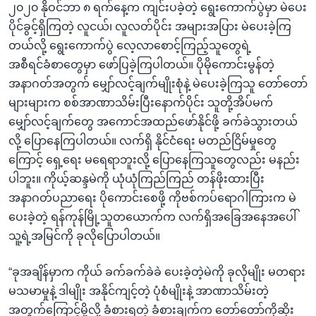
၂၀၂၀ နိုဝင်ဘာ ၈ ရက်နေ့က ကျင်းပခဲ့တဲ့ ရွေးကောက်ပွဲမှာ မဲပေး
ပိုင်ခွင့်ရှိကြတဲ့ လူငယ်၊ လူလတ်ပိုင်း အများအပြား မဲပေးခဲ့ကြ
တယ်လို့ ရွေးကောက်ပွဲ လေ့လာစောင့်ကြည့်သူတွေရဲ့
အစီရင်ခံစာတွေမှာ ဖော်ပြခဲ့ကြပါတယ်။ ပိုမိုကောင်းမွန်တဲ့
အနာဂတ်အတွက် မျှော်လင့်ချက်မျိုးစုံနဲ့ မဲပေးခဲ့ကြသူ တော်တော်
များများက စစ်အာဏာသိမ်းပြီးနောက်ပိုင်း သူတို့အိပ်မက်
မျှော်လင့်ချက်တွေ အကောင်အထည်ဖော်နိုင်ဖို့ ခက်ခဲသွားတယ်
လို့ ပြောနေကြပါတယ်။ လက်ရှိ နိုင်ငံရေး မတည်ငြိမ်မှုတွေ
ကြောင့် ရှေ့ရေး မရေရာဘူးလို့ ပြောနေကြသူတွေလည်း မနည်း
ပါဘူး။ ကိုယ့်ဆန္ဒမဲကို ယုံယုံကြည်ကြည် တန်ဖိုးထားပြီး
အနာဂတ်ပညာရေး ပိုကောင်းစေဖို့ ကိုဗစ်ကပ်ရောဂါကြားက မဲ
ပေးခဲ့တဲ့ ရန်ကုန်မြို့သူတယောက်က လက်ရှိအခြေအနေအပေါ်
သူ့ရဲ့အမြင်ကို ခုလိုပြောပါတယ်။
“ခုအချိန်မှာက ကိုယ် ခက်ခက်ခဲခဲ ပေးခဲ့တဲ့မဲကို ခုလိုမျိုး မတရား
မသမာမှုနဲ့ ဒါမျိုး အနိုင်ကျင့်တဲ့ ပုံစံမျိုးနဲ့ အာဏာသိမ်းတဲ့
အတွက်ကြောင့်မို့လို့ ခံစားရတဲ့ ခံစားချက်က တော်တော်ကိုဆိုး