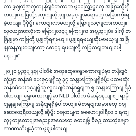
တာ ဖွဈတဲ့အတှကျ နိုငျငံတကာက ဖွလြှေော့မှုတှေ အမြားကွီးရှိ
တယျ။ ကမြတို့အတှကျဆိုရငျ အခှင့ျအရေးတှေ အမြားကွီးရ
ခဲ့တယျ။ ပိုပိုပွီး ကောငျးလာမယျလို့ မြှောျလင့ျထားတယျ။
လူငယျအားလုံးက မြှောျလင့ျခကြျက အပွည့ျပဲ။ ဒါကို တ
ခြိနျမှာ ကမြတို့ ပွနျကိုရရမယျ။ ပွနျရရမယျဆိုပမေယ့ျ အခြိ
နျအနညျးငယျတော့ စောင့ျရမယျလို့ ကမြထငျတယျပေါ့
နောျ။”
၂၀၂၀ ပွည့ျနှဈ ပါတီစုံ အထှထှေရှေေးကောကျပှဲမှာ တနိုငျငံ
လုံးမှာ ဆန်ဒမဲ ပေးခှင့ျရှိသူ ၃၇ သနျးကြောျရှိခဲ့ပွီး ပထမဆုံး
ဆန်ဒမဲပေးခှင့ျရှိသူ လူငယျမဲဆန်ဒရှငျက ၅ သနျးကြောျ ရှိခဲ့
ပါတယျ။ ရှေးကောကျပှဲမှာ NLD ပါတီက မဲဆန်ဒနယျ ၈၂ ရာခို
ငျနှုနျးကြောျ အနိုငျရရှိခဲ့ပါတယျ။ မဲစာရငျးအမှားတှေ စဈ
ဆေးတှေ့ရှိတယျလို့ ဆိုပွီး စဈတပျက ဖဖေောျဝါရီလ ၁ ရကျ
လှှတျတောျအစညျးအဝေးတှေ စတငျဖို့ စီစဉျထားတဲ့နေ့မှာ
အာဏာသိမျးခဲ့တာ ဖွဈပါတယျ။