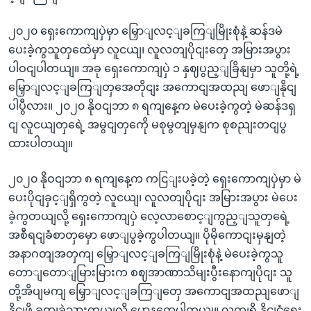
၂၀၂၀ ရှေးကောကျပှဲမှာ မြှောျလင့ျခကြျမြိုးစုံနဲ့ ဆန်ဒမဲ
ပေးခဲ့ကွသူတှထေဲမှာ လူငယျ၊ လူလတျပိုငျးတှေ အမြားအပွား
ပါဝငျပါတယျ။ အခု ရှေးကောကျပှဲ ၁ နှဈပွည့ျခြိနျမှာ သူတို့ရဲ့
မြှောျလင့ျခကြျတှအေတိုငျး အကောငျအထညျ ဖောျနိုငျ
ပါပွီလား။ ၂၀၂၀ နိုဝငျဘာ ၈ ရကျနေ့က မဲပေးခဲ့ကွတဲ့ မဲဆန်ဒရှ
ငျ လူငယျတှရေဲ့ အမွငျတှကေို မစုမွတျမှနျက စုစညျးတငျပွ
ထားပါတယျ။
၂၀၂၀ နိုဝငျဘာ ၈ ရကျနေ့က ကငြျးပခဲ့တဲ့ ရှေးကောကျပှဲမှာ မဲ
ပေးပိုငျခှင့ျရှိကွတဲ့ လူငယျ၊ လူလတျပိုငျး အမြားအပွား မဲပေး
ခဲ့ကွတယျလို့ ရှေးကောကျပှဲ လေ့လာစောင့ျကွည့ျသူတှရေဲ့
အစီရငျခံစာတှမှော ဖောျပွခဲ့ကွပါတယျ။ ပိုမိုကောငျးမှနျတဲ့
အနာဂတျအတှကျ မြှောျလင့ျခကြျမြိုးစုံနဲ့ မဲပေးခဲ့ကွသူ
တောျတောျမြားမြားက စဈအာဏာသိမျးပွီးနောကျပိုငျး သူ
တို့အိပျမကျ မြှောျလင့ျခကြျတှေ အကောငျအထညျဖောျ
နိုငျဖို့ ခကျခဲသှားတယျလို့ ပွောနကွေပါတယျ။ လကျရှိ နိုငျငံရေး