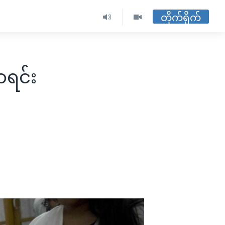
တိုက်ရိုက်
ာရင်း