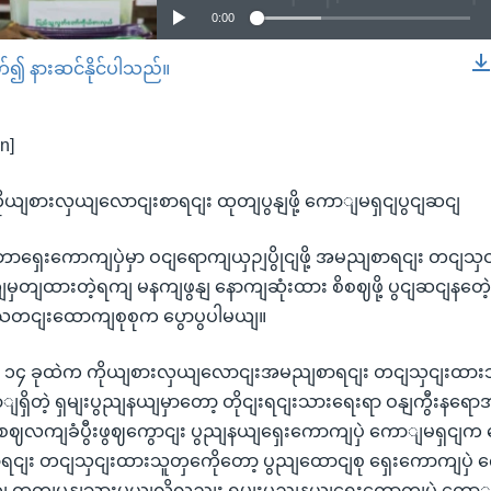
0:00
တ်၍ နားဆင်နိုင်ပါသည်။
EMBED
n]
ိုယျစားလှယျလောငျးစာရငျး ထုတျပွနျဖို့ ကောျမရှငျပွငျဆငျ
ာရှေးကောကျပှဲမှာ ဝငျရောကျယှဉျပွိုငျဖို့ အမညျစာရငျး တငျသှ
တျထားတဲ့ရကျ မနကျဖွနျ နောကျဆုံးထား စိစဈဖို့ ပွငျဆငျနတေဲ့အ
း သတငျးထောကျစုစုက ပွောပွပါမယျ။
နယျ ၁၄ ခုထဲက ကိုယျစားလှယျလောငျးအမညျစာရငျး တငျသှငျးထား
ျရှိတဲ့ ရှမျးပွညျနယျမှာတော့ တိုငျးရငျးသားရေးရာ ဝနျကွီးနရ
ိစဈလကျခံပွီးဖွဈကွောငျး ပွညျနယျရှေးကောကျပှဲ ကောျမရှငျက
ငျး တငျသှငျးထားသူတှကေိုတော့ ပွညျထောငျစု ရှေးကောကျပှဲ
ျ ထုတျပွနျသှားမယျလို့လညျး ရှမျးပွညျနယျရှေးကောကျပှဲ ကောျမရှ