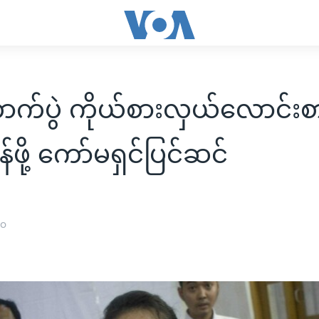
ာက်ပွဲ ကိုယ်စားလှယ်လောင်းစ
်ဖို့ ကော်မရှင်ပြင်ဆင်
၂၀