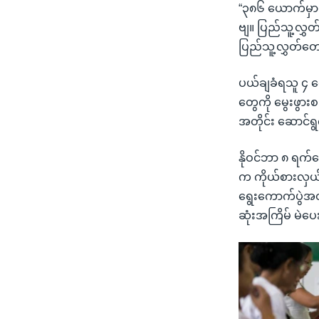
“၃၈၆ ယောက်မှာ
ဗျ။ ပြည်သူ့လွ
ပြည်သူ့လွှတ်တေ
ပယ်ချခံရသူ ၄ ယ
တွေကို မွေးဖွား
အတိုင်း ဆောင်
နိုဝင်ဘာ ၈ ရက်န
က ကိုယ်စားလှယ်
ရွေးကောက်ပွဲအတွ
ဆုံးအကြိမ် မဲ