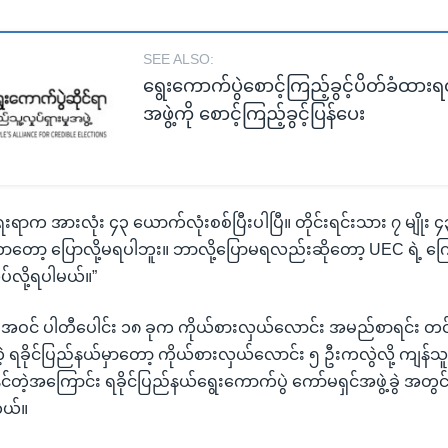
SEE ALSO:
ရွေးကောက်ပွဲစောင့်ကြည့်ခွင့်ပိတ်ခံထား
အဖွဲ့ကို စောင့်ကြည့်ခွင့်ပြန်ပေး
ေးရာက အားလုံး ၄၃ ယောက်လုံးစစ်ပြီးပါပြီ။ တိုင်းရင်းသား ၇ မျိုး 
်တာတော့ ပြောလို့မရပါဘူး။ ဘာလို့ပြောမရလည်းဆိုတော့ UEC ရဲ့
ုပ်လို့ရပါမယ်။”
အဝင် ပါတီပေါင်း ၁၈ ခုက ကိုယ်စားလှယ်လောင်း အမည်စာရင်း တင
 ရခိုင်ပြည်နယ်မှာတော့ ကိုယ်စားလှယ်လောင်း ၅ ဦးကလွဲလို့ ကျန်သ
ိုင်တဲ့အကြောင်း ရခိုင်ပြည်နယ်ရွေးကောက်ပွဲ ကော်မရှင်အဖွဲ့ခွဲ အတွင်
တယ်။