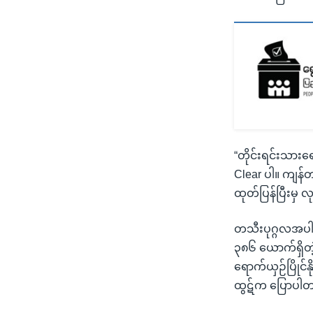
“တိုင်းရင်းသားရ
Clear ပါ။ ကျန
ထုတ်ပြန်ပြီးမှ လ
တသီးပုဂ္ဂလအပါ
၃၈၆ ယောက်ရှိတဲ့
ရောက်ယှဉ်ပြိုင်န
ထွဋ်က ပြောပါ