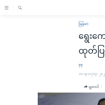
သုံး
ရ
ရှာဖွေ
လွယ်ကူ
မူလစာမျက်နှာ
မြန်မာ
ရ
စေ
မြန်မာ
လာ
ရွေးကေ
သည့်
ဒ်
ကမ္ဘာ့သတင်းများ
Link
ဗွီဒီယို
နိုင်ငံတကာ
ထုတ်ပြန
များ
သတင်းလွတ်လပ်ခွင့်
အမေရိကန်
ပင်မ
ရပ်ဝန်းတခု လမ်းတခု အလွန်
တရုတ်
စုစု
အကြောင်းအရာ
အင်္ဂလိပ်စာလေ့လာမယ်
အစ္စရေး-ပါလက်စတိုင်း
၁၈ ၾသဂုတ္၊ ၂၀
သို့
အပတ်စဉ်ကဏ္ဍများ
အမေရိကန်သုံးအီဒီယံ
ကျော်
မျှဝေပါ
ကြည့်
ရေဒီယိုနှင့်ရုပ်သံ အချက်အလက်များ
မကြေးမုံရဲ့ အင်္ဂလိပ်စာ
ရေဒီယို
ရန်
ရေဒီယို/တီဗွီအစီအစဉ်
ရုပ်ရှင်ထဲက အင်္ဂလိပ်စာ
တီဗွီ
ပင်မ