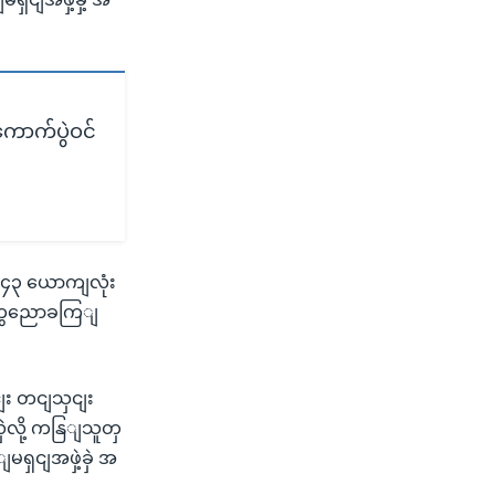
ကောက်ပွဲဝင်
း ၄၃ ယောကျလုံး
့ ကွညောခကြျ
း တငျသှငျး
ဲလို့ ကနြျသူတှ
မရှငျအဖှဲ့ခှဲ အ