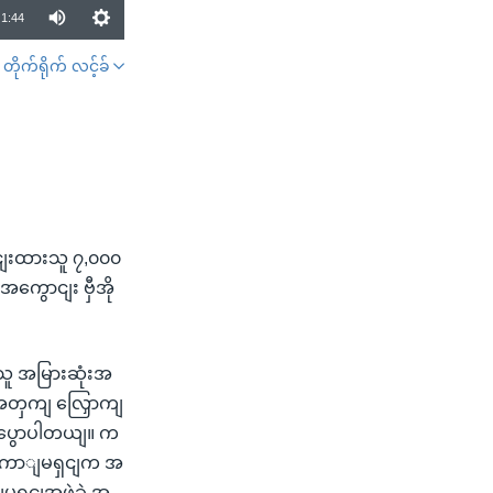
1:44
တိုက်ရိုက် လင့်ခ်
SHARE
ငျးထားသူ ၇,၀၀၀
ကွောငျး ဗှီအို
သူ အမြားဆုံးအ
ောအတှကျ လြှောကျ
 ပွောပါတယျ။ က
 ကောျမရှငျက အ
ငျအဖှဲ့ခှဲ့ အ