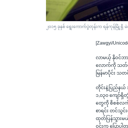
၂၀၁၅ ခုနှစ် ရွေးကောက်ပွဲတုန်းက ရန်ကုန်မြို့ရှိ
[Zawgyi/Unicod
လာမယ့် နိုဝင်ဘာ
လောက်ကို သတ်မှ
မြန်မာပိုင်း သ
တိုင်းနဲ့ပြည်န
၁,၀၃၀ ကျော်ရှိ
တွေကို စိစစ်လက
စာရင်း တင်သွင်
ထုတ်ပြန်သွားမယ်လ
ဝင်းက ပြောပါ