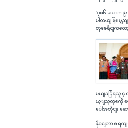
“၃၈၆ ယောကျမှ
ပါတယျဗြ။ ပွ
တှခေရိုငျကတော
ပယျခခြံရသူ ၄ ယ
ယ့ျသူတှကေို မှ
ပေါအတိုငျး ဆ
နိုဝငျဘာ ၈ ရကျ