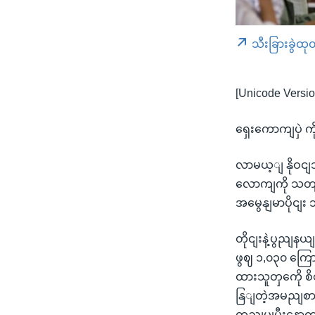
သီးခြားခွဲထု
[Unicode Versio
ရှေးကောကျပှဲ က
လာမယ့ျ နိုဝငျဘ
လောကျကို သတျမှ
အမွေနျမာပိုငျ
တိုငျးနဲ့ပွညျ
ဖွဈ ၁,၀၃၀ ကြော
ထားသူတှကေို စ
နြျတဲ့အမညျစာရ
တညျပွုပွီးနောက