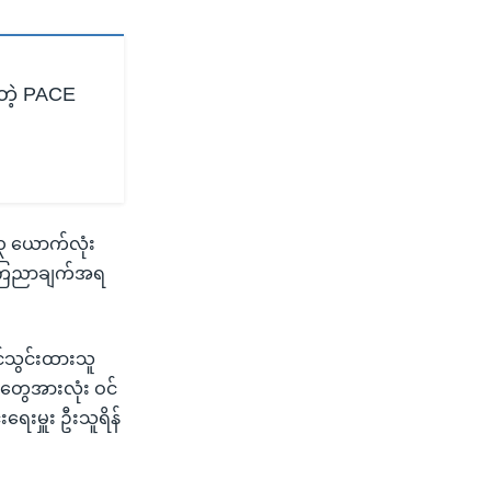
ရတဲ့ PACE
၄၃ ယောက်လုံး
 ကြေညာချက်အရ
်သွင်းထားသူ
ူတွေအားလုံး ဝင်
းရေးမှူး ဦးသူရိန်