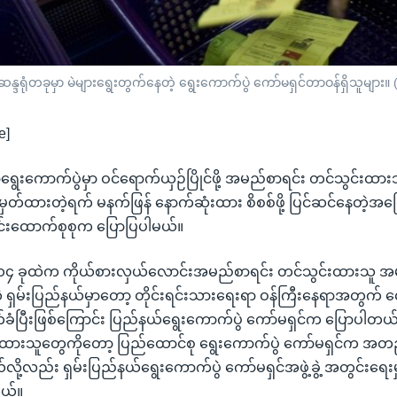
 မဲဆန္ဒရုံတခုမှာ မဲများရွေးတွက်နေတဲ့ ရွေးကောက်ပွဲ ကော်မရှင်တာဝန်ရှိသူများ။
e]
ရွေးကောက်ပွဲမှာ ဝင်ရောက်ယှဉ်ပြိုင်ဖို့ အမည်စာရင်း တင်သွင်းထာ
တ်ထားတဲ့ရက် မနက်ဖြန် နောက်ဆုံးထား စိစစ်ဖို့ ပြင်ဆင်နေတဲ့အကြ
တင်းထောက်စုစုက ပြောပြပါမယ်။
ယ် ၁၄ ခုထဲက ကိုယ်စားလှယ်လောင်းအမည်စာရင်း တင်သွင်းထားသူ အမ
တဲ့ ရှမ်းပြည်နယ်မှာတော့ တိုင်းရင်းသားရေးရာ ဝန်ကြီးနေရာအတွက်
်ခံပြီးဖြစ်ကြောင်း ပြည်နယ်ရွေးကောက်ပွဲ ကော်မရှင်က ပြောပါတယ
းထားသူတွေကိုတော့ ပြည်ထောင်စု ရွေးကောက်ပွဲ ကော်မရှင်က အတည
ို့လည်း ရှမ်းပြည်နယ်ရွေးကောက်ပွဲ ကော်မရှင်အဖွဲ့ခွဲ့ အတွင်းရေးမှူ
တယ်။