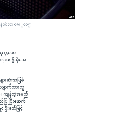
 (နိုဝင်ဘာ ၀၈၊ ၂၀၁၅)
းသူ ၇,၀၀၀
ောင်း ဗွီအိုအေ
ျားဆုံးအဖြစ်
 လျှောက်ထားသူ
်။ ကျန်တဲ့အမည်
်ပြုပြီးနောက်
း ဦးဇော်မြင့်