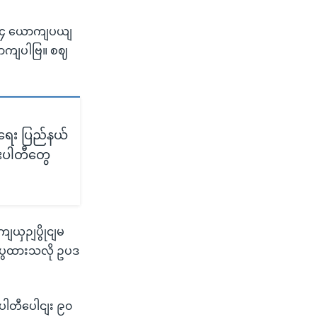
က ၄ ယောကျပယျ
ာကျပါဗြ။ စဈ
ရေး ပြည်နယ်
သားပါတီတွေ
ျယှဉျပွိုငျမ
ျပွထားသလို ဥပဒ
ပါတီပေါငျး ၉၀