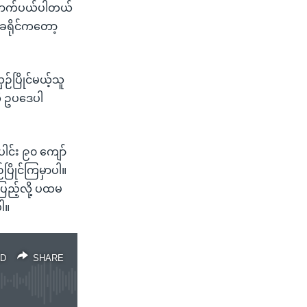
ယောက်ပယ်ပါတယ်
ခရိုင်ကတော့
်ပြိုင်မယ့်သူ
ို ဥပဒေပါ
ေါင်း ၉၀ ကျော်
ြိုင်ကြမှာပါ။
ပြည့်လို့ ပထမ
ါ။
D
SHARE