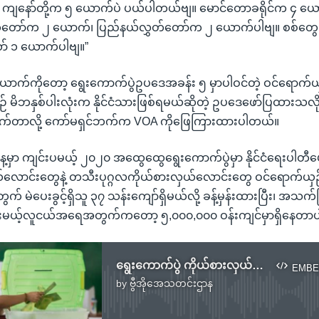
 ကျနော်တို့က ၅ ယောက်ပဲ ပယ်ပါတယ်ဗျ။ မောင်တောခရိုင်က ၄ 
ှတ်တော်က ၂ ယောက်၊ ပြည်နယ်လွှတ်တော်က ၂ ယောက်ပါဗျ။ စစ်တွေ
ာ် ၁ ယောက်ပါဗျ။”
ောက်ကိုတော့ ရွေးကောက်ပွဲဥပဒေအခန်း ၅ မှာပါဝင်တဲ့ ဝင်ရောက်ယှဉ
စဉ် မိဘနှစ်ပါးလုံးက နိုင်ငံသားဖြစ်ရမယ်ဆိုတဲ့ ဥပဒေဖော်ပြထားသလ
ရွက်တာလို့ ကော်မရှင်ဘက်က VOA ကိုဖြေကြားထားပါတယ်။
ေ့မှာ ကျင်းပမယ့် ၂၀၂၀ အထွေထွေရွေးကောက်ပွဲမှာ နိုင်ငံရေးပါတီပ
လောင်းတွေနဲ့ တသီးပုဂ္ဂလကိုယ်စားလှယ်လောင်းတွေ ဝင်ရောက်ယှဉ်ပ
က် မဲပေးခွင့်ရှိသူ ၃၇ သန်းကျော်ရှိမယ်လို့ ခန့်မှန်းထားပြီး၊ အသက်
ပေးမယ့်လူငယ်အရေအတွက်ကတော့ ၅,၀၀၀,၀၀၀ ဝန်းကျင်မှာရှိနေတာပ
ရွေးကောက်ပွဲ ကိုယ်စားလှယ်လောင်းစာရင်း ထုတ်ပြန်ဖို့ ကော်မရှင်ပြင်ဆင်
EMBE
by
ဗွီအိုအေသတင်းဌာန
No media source currently available