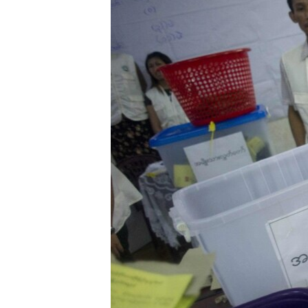
သုတပဒေသာ အင်္ဂလိပ်စာ
အ
ညွန်း
စာမျက်နှာ
သို့
ကျော်
ကြည့်
ရန်
ရှာဖွေ
ရန်
နေရာ
သို့
ကျော်
ရန်