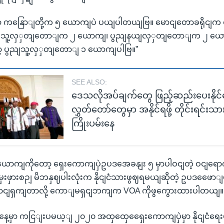
ာ ကနြောျတို့က ၅ ယောကျပဲ ပယျပါတယျဗြ။ မောငျတောခရိုငျ
ညျသူ့လှှတျတောျက ၂ ယောကျ၊ ပွညျနယျလှှတျတောျက ၂ ယေ
့ ပွညျသူ့လှှတျတောျ ၁ ယောကျပါဗြ။”
SEE ALSO:
ဒေသလိုအပ်ချက်တွေ ဖြည့်ဆည်းပေးနိုင်
လွှတ်တော်တွေမှာ အနိုင်ရဖို့ တိုင်းရင်း
ကြိုးပမ်းနေ
ောကျကိုတော့ ရှေးကောကျပှဲဥပဒအေခနျး ၅ မှာပါဝငျတဲ့ ဝငျရောက
ေးဖှားစဉျ မိဘနှဈပါးလုံးက နိုငျငံသားဖွဈရမယျဆိုတဲ့ ဥပဒဖေော
ောငျရှကျတာလို့ ကောျမရှငျဘကျက VOA ကိုဖွကွေားထားပါတယျ။
နေ့မှာ ကငြျးပမယ့ျ ၂၀၂၀ အထှထှေရှေေးကောကျပှဲမှာ နိုငျငံရေး