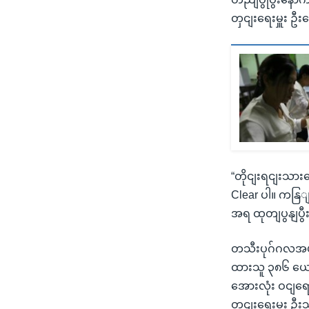
တှငျးရေးမှူး 
“တိုငျးရငျးသား
Clear ပါ။ ကနြ
အရ ထုတျပွနျပွီး
တသီးပုဂ်ဂလအပ
ထားသူ ၃၈၆ ယော
အေားလုံး ဝငျရော
တှငျးရေးမှူး ဦ