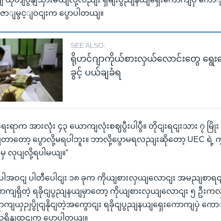
ဦးဇောျမွင့ျဝငျးက ပွောပါတယျ။
SEE ALSO:
ရိုဟင်ဂျာကိုယ်စားလှယ်လောင်းတွေ ရွေး
ခွင့် ပယ်ချခံရ
ရေးရာက အားလုံး ၄၃ ယောကျလုံးစဈပွီးပါပွီ။ တိုငျးရငျးသား ၇ မြို
ျတာတော့ ပွောလို့မရပါဘူး။ ဘာလို့ပွောမရလညျးဆိုတော့ UEC ရဲ
မှ လုပျလို့ရပါမယျ။”
ါအဝငျ ပါတီပေါငျး ၁၈ ခုက ကိုယျစားလှယျလောငျး အမညျစာရငျ
ကျရှိတဲ့ ရခိုငျပွညျနယျမှာတော့ ကိုယျစားလှယျလောငျး ၅ ဦးကလှ
ကျယှဉျပွိုငျနိုငျတဲ့အကွောငျး ရခိုငျပွညျနယျရှေးကောကျပှဲ ကောျ
းသူရိနျထှဋျက ပွောပါတယျ။