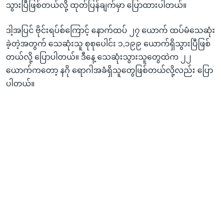
သွားပြီဖြစ်တယ်လို့ ထုတ်ပြန်ချက်မှာ ပြောထားပါတယ်။
ဒါ့အပြင် ဗိုင်းရပ်စ်ကြောင့် နောက်ထပ် ၂၇ ယောက် ထပ်မံသေဆုံး
ခဲ့တဲ့အတွက် သေဆုံးသူ စုစုပေါင်း ၁,၁၉၉ ယောက်ရှိသွားပြီဖြစ်
တယ်လို့ ပြောပါတယ်။ ဒီနေ့ သေဆုံးသွားသူတွေထဲက ၂၂
ယောက်ကတော့ နဂို ရောဂါအခံရှိသူတွေဖြစ်တယ်လို့လည်း ပြော
ပါတယ်။