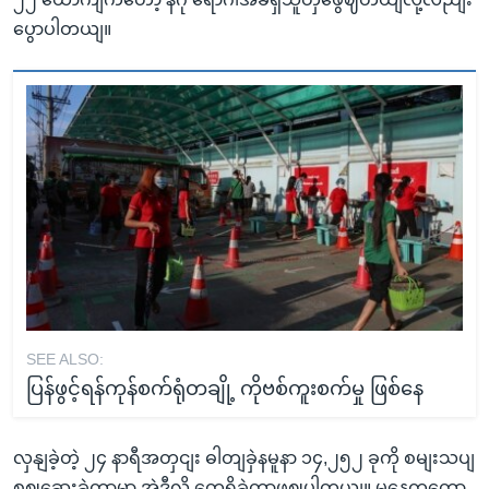
ပွောပါတယျ။
SEE ALSO:
ပြန်ဖွင့်ရန်ကုန်စက်ရုံတချို့ ကိုဗစ်ကူးစက်မှု ဖြစ်နေ
လှနျခဲ့တဲ့ ၂၄ နာရီအတှငျး ဓါတျခှဲနမူနာ ၁၄,၂၅၂ ခုကို စမျးသပျ
စဈဆေးခဲ့တာမှာ အဲဒီလို တှေ့ရှိခဲ့တာဖွဈပါတယျ။ မနေ့ကတော့