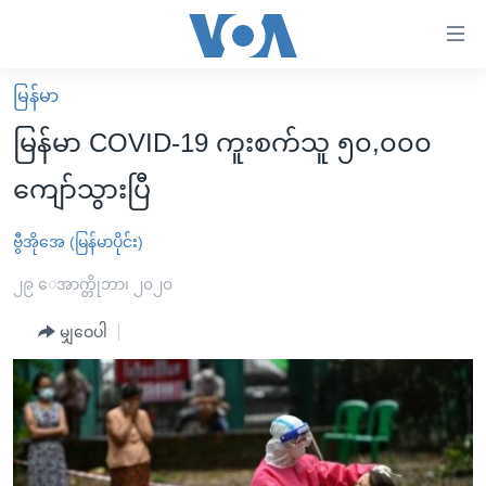
သုံး
ရ
လွယ်ကူ
မြန်မာ
မူလစာမျက်နှာ
စေ
မြန်မာ COVID-19 ကူးစက်သူ ၅၀,၀၀၀
မြန်မာ
သည့်
ကျော်သွားပြီ
ကမ္ဘာ့သတင်းများ
Link
ဗွီဒီယို
နိုင်ငံတကာ
ဗွီအိုအေ (မြန်မာပိုင်း)
များ
သတင်းလွတ်လပ်ခွင့်
အမေရိကန်
၂၉ ေအာက္တိုဘာ၊ ၂၀၂၀
ပင်မ
ရပ်ဝန်းတခု လမ်းတခု အလွန်
တရုတ်
အကြောင်းအရာ
မျှဝေပါ
သို့
အင်္ဂလိပ်စာလေ့လာမယ်
အစ္စရေး-ပါလက်စတိုင်း
ကျော်
အပတ်စဉ်ကဏ္ဍများ
အမေရိကန်သုံးအီဒီယံ
ကြည့်
ရေဒီယိုနှင့်ရုပ်သံ အချက်အလက်များ
မကြေးမုံရဲ့ အင်္ဂလိပ်စာ
ရေဒီယို
ရန်
ပင်မ
ရေဒီယို/တီဗွီအစီအစဉ်
ရုပ်ရှင်ထဲက အင်္ဂလိပ်စာ
တီဗွီ