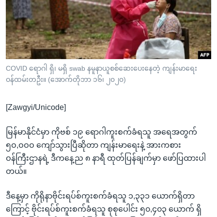
အ
သုတပဒေသာ အင်္ဂလိပ်စာ
ညွန်း
Learning English
စာမျက်နှာ
သို့
ဗွီအိုအေ လူမှုကွန်ယက်များ
ကျော်
ကြည့်
COVID ရောဂါ ရှိ၊ မရှိ swab နမူနာယူစစ်ဆေးပေးနေတဲ့ ကျန်းမာရေး
ဝန်ထမ်းတဦး။ (အောက်တိုဘာ ၁၆၊ ၂၀၂၀)
ရန်
ဘာသာစကားများ
ရှာဖွေ
[Zawgyi/Unicode]
ရန်
နေရာ
မြန်မာနိုင်ငံမှာ ကိုဗစ် ၁၉ ရောဂါကူးစက်ခံရသူ အရေအတွက်
သို့
၅ဝ,ဝဝဝ ကျော်သွားပြီဆိုတာ ကျန်းမာရေးနဲ့ အားကစား
ကျော်
ဝန်ကြီးဌာနရဲ့ ဒီကနေ့ည ၈ နာရီ ထုတ်ပြန်ချက်မှာ ဖော်ပြထားပါ
ရန်
တယ်။
ဒီနေ့မှာ ကိုရိုနာဗိုင်းရပ်စ်ကူးစက်ခံရသူ ၁,၃၃၁ ယောက်ရှိတာ
ကြောင့် ဗိုင်းရပ်စ်ကူးစက်ခံရသူ စုစုပေါင်း ၅၀,၄၀၃ ယောက် ရှိ