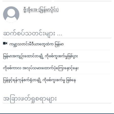
ဗွီအိုအေ (မြန်မာပိုင်း)
ဆက်စပ်သတင်းများ ...
ကမ္ဘာ့သတင်းမီဒီယာတွေထဲက မြန်မာ
မြန်မာအကျဉ်းထောင်တချို့ ကိုဗစ်ကူးစက်မှုဖြစ်ပွား
ကိုဗစ်ကာလ အလုပ်သမားထောက်ပံ့ကြေးနှောင့်နှေး
ပြန်ဖွင့်ရန်ကုန်စက်ရုံတချို့ ကိုဗစ်ကူးစက်မှု ဖြစ်နေ
အခြားဖတ်ရှုစရာများ