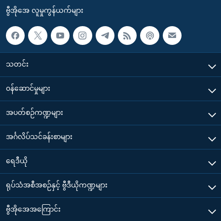
ဗွီအိုအေ လူမှုကွန်ယက်များ
သတင်း
၀န်ဆောင်မှုများ
အပတ်စဉ်ကဏ္ဍများ
အင်္ဂလိပ်သင်ခန်းစာများ
ရေဒီယို
ရုပ်သံအစီအစဉ်နှင့် ဗွီဒီယိုကဏ္ဍများ
ဗွီအိုအေအကြောင်း