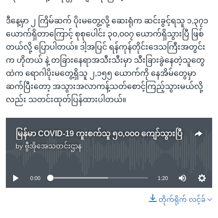
ဒီနေ့မှာ ၂ ကြိမ်ဆက် ပိုးမတွေ့လို့ ဆေးရုံက ဆင်းခွင့်ရသူ ၁,၃၇၁
ယောက်ရှိတာကြောင့် စုစုပေါင်း ၃၀,၀၀၇ ယောက်ရှိသွားပြီ ဖြစ်
တယ်လို့ ပြောပါတယ်။ ဒါ့အပြင် ရန်ကုန်တိုင်းဒေသကြီးအတွင်း
က ဟိုတယ် နဲ့ တခြားနေရာအသီးသီးမှာ သီးခြားခွဲနေတဲ့သူတွေ
ထဲက ရောဂါပိုးမတွေ့ရှိသူ ၂,၁၅၅ ယောက်ကို နေအိမ်တွေမှာ
ဆက်ပြီးတော့ အသွားအလာကန့်သတ်စောင့်ကြည့်သွားမယ်လို့
လည်း သတင်းထုတ်ပြန်ထားပါတယ်။
မြန်မာ COVID-19 ကူးစက်သူ ၅၀,၀၀၀ ကျော်သွားပြီ
by
ဗွီအိုအေသတင်းဌာန
No media source currently available
0:00
1:20
တိုက်ရိုက် လင့်ခ်