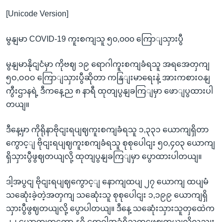
[Unicode Version]
မွနျမာ COVID-19 ကူးစကျသူ ၅၀,၀၀၀ ကြောျသှားပွီ
မွနျမာနိုငျငံမှာ ကိုဗဈ ၁၉ ရောဂါကူးစကျခံရသူ အရအေတှကျ
၅ဝ,ဝဝဝ ကြောျသှားပွီဆိုတာ ကနြျးမာရေးနဲ့ အားကစားဝနျ
ကွီးဌာနရဲ့ ဒီကနေ့ည ၈ နာရီ ထုတျပွနျခကြျမှာ ဖောျပွထားပါ
တယျ။
ဒီနေ့မှာ ကိုရိုနာဗိုငျးရပျဈကူးစကျခံရသူ ၁,၃၃၁ ယောကျရှိတာ
ကွောင့ျ ဗိုငျးရပျဈကူးစကျခံရသူ စုစုပေါငျး ၅၀,၄၀၃ ယောကျ
ရှိသှားပွီဖွဈတယျလို့ ထုတျပွနျခကြျမှာ ပွောထားပါတယျ။
ဒါ့အပွငျ ဗိုငျးရပျဈကွောင့ျ နောကျထပျ ၂၇ ယောကျ ထပျမံ
သဆေုံးခဲ့တဲ့အတှကျ သဆေုံးသူ စုစုပေါငျး ၁,၁၉၉ ယောကျရှိ
သှားပွီဖွဈတယျလို့ ပွောပါတယျ။ ဒီနေ့ သဆေုံးသှားသူတှထေဲက
၂၂ ယောကျကတော့ နဂို ရောဂါအခံရှိသူတှဖွေဈတယျလို့လညျး