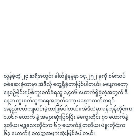
လွန်ခဲ့တဲ့ ၂၄ နာရီအတွင်း ဓါတ်ခွဲနမူနာ ၁၄,၂၅၂ ခုကို စမ်းသပ်
စစ်ဆေးခဲ့တာမှာ အဲဒီလို တွေ့ရှိခဲ့တာဖြစ်ပါတယ်။ မနေ့ကတော့
နေ့စဉ်ဗိုင်းရပ်စ်ကူးစက်ခံရသူ ၁,၄၀၆ ယောက်ရှိခဲ့တဲ့အတွက် ဒီ
နေ့မှာ ကူးစက်သူအရေအတွက်တော့ မနေ့ကထက်စာရင်
အနည်းငယ်ကျဆင်းခဲ့တာဖြစ်ပါတယ်။ အဲဒီထဲမှာ ရန်ကုန်တိုင်းက
၁,၀၆၈ ယောက် နဲ့ အများဆုံးဖြစ်ပြီး မကွေးတိုင်း ၇၁ ယောက်နဲ့
ဒုတိယ၊ မန္တလေးတိုင်းက ၆၉ ယောက်နဲ့ တတိယ၊ ပဲခူးတိုင်းက
၆၃ ယောက်နဲ့ စတုတ္တအများဆုံးဖြစ်ခဲ့ပါတယ်။