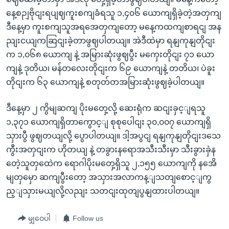
နေ့စဉျဗိုငျးရပျဈကူးစကျခံရသူ ၁,၄၀၆ ယောကျရှိခဲ့တဲ့အတှကျ
ဒီနေ့မှာ ကူးစကျသူအရအေတှကျတော့ မနေ့ကထကျစာရငျ အန
ညျးငယျကဆြငျးခဲ့တာဖွဈပါတယျ။ အဲဒီထဲမှာ ရနျကုနျတိုငျး
က ၁,၀၆၈ ယောကျ နဲ့ အမြားဆုံးဖွဈပွီး မကှေးတိုငျး ၇၁ ယော
ကျနဲ့ ဒုတိယ၊ မန်တလေးတိုငျးက ၆၉ ယောကျနဲ့ တတိယ၊ ပဲခူး
တိုငျးက ၆၃ ယောကျနဲ့ စတုတ်တအမြားဆုံးဖွဈခဲ့ပါတယျ။
ဒီနေ့မှာ ၂ ကွိမျဆကျ ပိုးမတှေ့လို့ ဆေးရုံက ဆငျးခှင့ျရသူ
၁,၃၇၁ ယောကျရှိတာကွောင့ျ စုစုပေါငျး ၃၀,၀၀၇ ယောကျရှိ
သှားပွီ ဖွဈတယျလို့ ပွောပါတယျ။ ဒါ့အပွငျ ရနျကုနျတိုငျးဒသေ
ကွီးအတှငျးက ဟိုတယျ နဲ့ တခွားနရောအသီးသီးမှာ သီးခွားခှဲန
တေဲ့သူတှထေဲက ရောဂါပိုးမတှေ့ရှိသူ ၂,၁၅၅ ယောကျကို နအေိ
မျတှမှော ဆကျပွီးတော့ အသှားအလာကန့ျသတျစောင့ျကွ
ည့ျသှားမယျလို့လညျး သတငျးထုတျပွနျထားပါတယျ။
မျှဝေပါ
Follow us