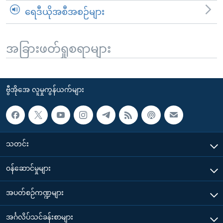
ရေဒီယိုအစီအစဉ်များ
အခြားဖတ်ရှုစရာများ
ဗွီအိုအေ လူမှုကွန်ယက်များ
သတင်း
၀န်ဆောင်မှုများ
အပတ်စဉ်ကဏ္ဍများ
အင်္ဂလိပ်သင်ခန်းစာများ