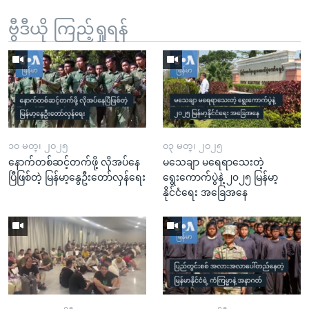
ဗွီဒီယို ကြည့်ရှုရန်
၁၀ မတ္၊ ၂၀၂၅
၀၃ မတ္၊ ၂၀၂၅
နောက်တစ်ဆင့်တက်ဖို့ လိုအပ်နေ
မသေချာ မရေရာသေးတဲ့
ပြီဖြစ်တဲ့ မြန်မာ့နွေဦးတော်လှန်ရေး
ရွေးကောက်ပွဲနဲ့ ၂၀၂၅ မြန်မာ့
နိုင်ငံရေး အခြေအနေ