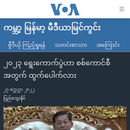
သုံး
ရ
လွယ်ကူ
ကမ္ဘာ့ မြန်မာ့ မီဒီယာမြင်ကွင်း
မူလစာမျက်နှာ
စေ
မြန်မာ
ဗွီဒီယို ကြည့်ရှုရန်
သတင်းစာသား
အကြောင်း
သည့်
ကမ္ဘာ့သတင်းများ
Link
၂၀၂၃ ရွေးကောက်ပွဲဟာ စစ်ကောင်စီ
ဗွီဒီယို
နိုင်ငံတကာ
များ
သတင်းလွတ်လပ်ခွင့်
အမေရိကန်
အတွက် ထွက်ပေါက်လား
ပင်မ
ရပ်ဝန်းတခု လမ်းတခု အလွန်
တရုတ်
အကြောင်းအရာ
၂၇ စက္တင္ဘာ၊ ၂၀၂၂
သို့
အင်္ဂလိပ်စာလေ့လာမယ်
အစ္စရေး-ပါလက်စတိုင်း
ပြည်သွေးနိုင်
ကျော်
အပတ်စဉ်ကဏ္ဍများ
အမေရိကန်သုံးအီဒီယံ
ကြည့်
ရေဒီယိုနှင့်ရုပ်သံ အချက်အလက်များ
မကြေးမုံရဲ့ အင်္ဂလိပ်စာ
ရေဒီယို
ရန်
ပင်မ
ရေဒီယို/တီဗွီအစီအစဉ်
ရုပ်ရှင်ထဲက အင်္ဂလိပ်စာ
တီဗွီ