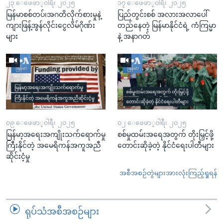
၂၃ ေဖေဖာ္၀ါရီ၊ ၂၀၂၅
၁၇ ေဖေဖာ္၀ါရီ၊ ၂၀၂၅
မြန်မာစစ်တပ်၊အဂတိလိုက်စားမှုနဲ့
ပြည်တွင်းစစ် အလားအလာပေါ်
ကျားဖြန့်အွန်လိုင်းငွေလိမ်ဂိုဏ်း
တည်နေတဲ့ မြန်မာနိုင်ငံရဲ့ ကံကြမ္မာ
များ
နဲ့ အနာဂတ်
၀၉ ေဖေဖာ္၀ါရီ၊ ၂၀၂၅
၀၂ ေဖေဖာ္၀ါရီ၊ ၂၀၂၅
မြန်မာ့အရေးအကျိုးသက်ရောက်မှု
စစ်မှုထမ်းအရေအတွက် တိုးမြှင့်ဖို့
ကြီးနိုင်တဲ့ အမေရိကန်အကူအညီ
တောင်းဆိုခဲ့တဲ့ နိုင်ငံရေးပါတီများ
ဆိုင်းငံ့မှု
အစီအစဉ်တွဲများအားလုံးကြည့်ရှုရန်
ရုပ်သံအစီအစဉ်များ