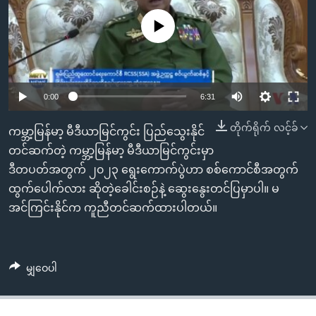
အ
သုတပဒေသာ အင်္ဂလိပ်စာ
ညွန်း
Learning English
No media source currently available
စာမျက်နှာ
သို့
ဗွီအိုအေ လူမှုကွန်ယက်များ
ကျော်
0:00
6:31
ကြည့်
ရန်
တိုက်ရိုက် လင့်ခ်
ဘာသာစကားများ
ကမ္ဘာ့မြန်မာ့ မီဒီယာမြင်ကွင်း ပြည်သွေးနိုင်
ရှာဖွေ
တင်ဆက်တဲ့ ကမ္ဘာ့မြန်မာ့ မီဒီယာမြင်ကွင်းမှာ
ရန်
ဒီတပတ်အတွက် ၂၀၂၃ ရွေးကောက်ပွဲဟာ စစ်ကောင်စီအတွက်
နေရာ
ထွက်ပေါက်လား ဆိုတဲ့ခေါင်းစဉ်နဲ့ ဆွေးနွေးတင်ပြမှာပါ။ မ
သို့
အင်ကြင်းနိုင်က ကူညီတင်ဆက်ထားပါတယ်။
ကျော်
ရန်
မျှဝေပါ