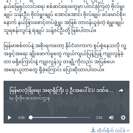
နယ်မြေရှင်းလင်းရေး စစ်ဆင်ရေးတွေမှာ ပါဝင်ခဲ့ကြတဲ့ ဗိုလ်မှူး
ချုပ် သန်းဦး၊ ဗိုလ်မှူးချုပ် အောင်အောင်၊ ဗိုလ်ချုပ် ခင်မောင်စိုး၊
နောက် နယ်ခြားစောင့်တပ်ဖွဲ့မှူး အဖြစ် တာဝန်ယူခဲ့တဲ့ ရဲမှူးချုပ်
သူရစန်းလွင်နဲ့ ရဲချုပ် သန့်ဇင်ဦးတို့ ဖြစ်ပါတယ်။
မြန်မာစစ်တပ်နဲ့ အစိုးရကတော့ နိုင်ငံတကာက စွပ်စွဲနေသလို လူ့
အခွင့်အရေး ချိုးဖောက်မှုတွေ ကျယ်ကျယ်ပြန့်ပြန့် ကျုးလွန်ခဲ့
တာ မရှိကြောင်းနဲ့ ကျုးလွန်သူ တချို့ကိုလည်း အပြစ်ပေး
အရေးယူတာတွေ ရှိခဲ့ကြောင်း ပြောဆိုထားပါတယ်။
မြန်မာလုံခြုံရေး အရာရှိကြီး ၇ ဦးအပေါ် EU ဒဏ်ခတ်မှုသစ် ချမှတ်
by
ဗွီအိုအေသတင်းဌာန
No media source currently available
0:00
2:01
တိုက်ရိုက် လင့်ခ်