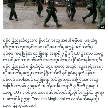
အ
သုတပဒေသာ အင်္ဂလိပ်စာ
ညွန်း
Learning English
စာမျက်နှာ
သို့
ဗွီအိုအေ လူမှုကွန်ယက်များ
ကျော်
ကြည့်
ရခိုင်ပြည်နယ်တွင်းက ရိုဟင်ဂျာတွေ အပေါ် ဖိနှိပ်ချုပ်ချယ်မှု၊
ရန်
ဘာသာစကားများ
ဆိုးရွားတဲ့ လူ့အခွင့်အရေး ချိုးဖောက်မှုတွေနဲ့ ပတ်သက်မှု
ရှာဖွေ
စွပ်စွဲချက်နဲ့ မြန်မာ လုံခြုံရေး အရာရှိ ၇ ဦးကို EU ဥရောပ သမဂ္ဂ
ရန်
က ပစ်မှတ်ထားဒဏ်ခတ် အရေးယူပါတယ်။ ပြီးခဲ့တဲ့နှစ်အတွင်း
နေရာ
ရခိုင်ပြည်နယ် မြောက်ပိုင်း ပဋိပက္ခတွေ အတွင်း လူ့အခွင့်အရေး
သို့
ချိုးဖောက်မှုတွေမှာ တာဝန်ရှိတယ်လို့ စွပ်စွဲခံနေရတဲ့ မြန်မာ
ကျော်
စစ်တပ် အပါအဝင် လုံခြုံရေး တပ်ဖွဲ့တွေမှာ အကြီးအကဲတွေ
ရန်
အဖြစ် တာဝန်ယူခဲ့ဖူးတဲ့ အကြီးတန်း အရာရှိ ၇ ဦးကို ဥရောပ
သမဂ္ဂ EU က ပစ်မှတ်ထား ဒဏ်ခတ်ပိတ်ဆို့လိုက်ကြောင်း ဥရော
ပ ကောင်စီ ဥက္ကဌ Federica Mogherini က လက်မှတ်ရေးထိုး
ထုတ်ပြန်လိုက်တာပါ။