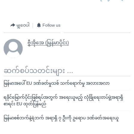
မျှဝေပါ
Follow us
ဗွီအိုအေ (မြန်မာပိုင်း)
ဆက်စပ်သတင်းများ ...
မြန်မာအပေါ် EU ဒဏ်ခတ်မှုသစ် သက်ရောက်မှု အလားအလာ
ရခိုင်မြောက်ပိုင်းဖြစ်ရပ်အတွက် အရေးယူမည့် လုံခြုံရေးတပ်ဖွဲ့အရာရှိ
စာရင်း EU ထုတ်ပြန်မည်
မြန်မာစစ်ဘက်နဲ့ရဲဘက် အရာရှိ ၇ ဦးကို ဥရောပ ဒဏ်ခတ်အရေးယူ