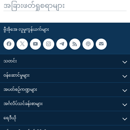
အခြားဖတ်ရှုစရာများ
ဗွီအိုအေ လူမှုကွန်ယက်များ
သတင်း
၀န်ဆောင်မှုများ
အပတ်စဉ်ကဏ္ဍများ
အင်္ဂလိပ်သင်ခန်းစာများ
ရေဒီယို