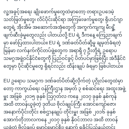
လူ့အခွင့်အရေး ချိုးဖောက်မှုတွေထဲမှာတော့ တရားဥပဒေမဲ့
သတ်ဖြတ်မှုတွေ၊ လိင်ပိုင်းဆိုင်ရာ အကြမ်းဖက်မှုတွေ၊ ရိုဟင်ဂျာ
တွေရဲ့ အိုးအိမ် အဆောက်အအုံတွေကို အကွက်ကျကျ မီးရှို့
ဖျက်ဆီးခဲ့မှုတွေလည်း ပါတယ်လို့ EU ရဲ့ ဒီကနေ့ ကြေညာချက်
မှာ ဖော်ပြထားပါတယ်။ EU ရဲ့ ဒဏ်ခတ်ပိတ်ဆို့မှု ချမှတ်ခံရတဲ့
မြန်မာ လက်နက်ကိုင်တပ်ဖွဲ့တွေက အရာရှိ ၇ ဦးတို့ရဲ့ ဥရောပ
သမဂ္ဂအဖွဲ့ဝင်နိုင်ငံတွေကို ပြည်ဝင်ခွင့် ပိတ်ပင်မှာဖြစ်ပြီး အဲဒီနိုင်ငံ
တွေမှာ ပိုင်ဆိုင်မှုတွေ ရှိရင်လည်း ထိန်းချုပ် ခံရမှာ ဖြစ်ပါတယ်။
EU ဥရောပ သမဂ္ဂက ဒဏ်ခတ်ပိတ်ဆို့လိုက်တဲ့ ပုဂ္ဂိုလ်တွေထဲမှာ
တော့ ကာကွယ်ရေး ဝန်ကြီးဌာန အမှတ် ၃ စစ်ဆင်ရေး အထူးအဖွဲ့
မှူး အဖြစ် ၂၀၁၅ ခုနှစ် သြဂုတ်လ ကနေ ၂၀၁၇ ခုနှစ် နှစ်ကုန်
အထိ တာဝန်ယူခဲ့တဲ့ ဒုတိယ ဗိုလ်ချုပ်ကြီး အောင်ကျော်ဇော၊
အနောက်ပိုင်းတိုင်း စစ်ဌာနချုပ် တိုင်းမှူး အဖြစ် ၂၀၁၆ ခုနှစ်
အောက်တိုဘာလကနေ ၂၀၁၇ ခုနှစ် နိုဝင်ဘာလ အထိ တာဝန်
ယူခဲ့တဲ့ ဗိုလ်ချုပ် မောင်မောင်စိုး၊ နောက် ရခိုင်ပြည်နယ်တွင်း