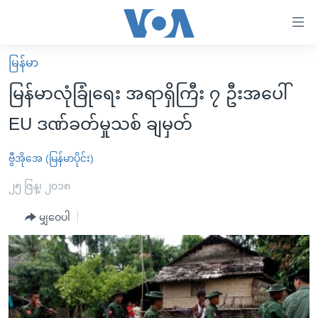
သုံး
ရ
လွယ်ကူ
မြန်မာ
မူလစာမျက်နှာ
စေ
မြန်မာလုံခြုံရေး အရာရှိကြီး ၇ ဦးအပေါ်
မြန်မာ
သည့်
EU ဒဏ်ခတ်မှုသစ် ချမှတ်
ကမ္ဘာ့သတင်းများ
Link
ဗွီဒီယို
နိုင်ငံတကာ
ဗွီအိုအေ (မြန်မာပိုင်း)
များ
သတင်းလွတ်လပ်ခွင့်
အမေရိကန်
၂၅ ဇြန္၊ ၂၀၁၈
ပင်မ
ရပ်ဝန်းတခု လမ်းတခု အလွန်
တရုတ်
အကြောင်းအရာ
မျှဝေပါ
သို့
အင်္ဂလိပ်စာလေ့လာမယ်
အစ္စရေး-ပါလက်စတိုင်း
ကျော်
အပတ်စဉ်ကဏ္ဍများ
အမေရိကန်သုံးအီဒီယံ
ကြည့်
ရေဒီယိုနှင့်ရုပ်သံ အချက်အလက်များ
မကြေးမုံရဲ့ အင်္ဂလိပ်စာ
ရေဒီယို
ရန်
ပင်မ
ရေဒီယို/တီဗွီအစီအစဉ်
ရုပ်ရှင်ထဲက အင်္ဂလိပ်စာ
တီဗွီ