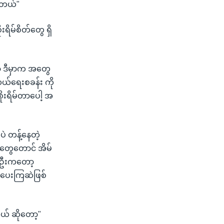
ပါတယ်"
ရိမ်စိတ်တွေ ရှိ
့ ဒီမှာက အတွေ
ဆယ်ရေးစခန်း ကို
ုးရိမ်တာပေါ့ အ
 တန့်နေတဲ့
တွေတောင် အိမ်
ံတဦးကတော့
ပေးကြဆဲဖြစ်
် ဆိုတော့"