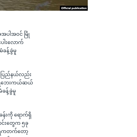
ံအပါအဝင် မြို
ိးပါးလောက်
န့်ခွဲမူ
ရင်ပြည်နယ်လည်း
် ရေဘေးကယ်ဆယ်
့်ခွဲမူ
းကို ရောက်ရှိ
ာင်းတွေက ၅ခု
့ ရေကတက်တော့