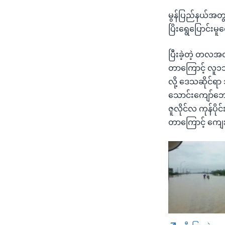
မွန်ပြည်နယ်အတွ
ပြိးရွေပြောင်း
ပြီးခဲ့တဲ့ တလအတ
တာကြောင့် လူ၁၁
လို့ ဒေသဆိုင်ရ
သောင်းကျော်ဘေးလ
ဇူလိုင်လ ကုန်ပ
တာကြောင့် ကျေး