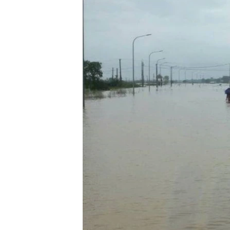
သုတပဒေသာ အင်္ဂလိပ်စာ
အ
ညွန်း
စာမျက်နှာ
သို့
ကျော်
ကြည့်
ရန်
ရှာဖွေ
ရန်
နေရာ
သို့
ကျော်
ရန်