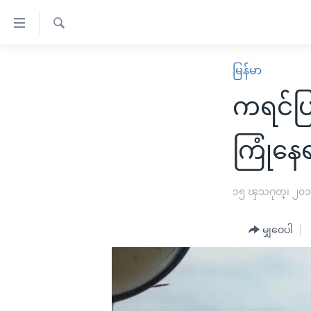
သုံး
ရ
ရှာဖွေ
လွယ်ကူ
မူလစာမျက်နှာ
မြန်မာ
ရ
စေ
မြန်မာ
လာ
ကရင်ပြ
သည့်
ဒ်
ကမ္ဘာ့သတင်းများ
Link
ဗွီဒီယို
နိုင်ငံတကာ
ကြုံနေ
များ
သတင်းလွတ်လပ်ခွင့်
အမေရိကန်
ပင်မ
ရပ်ဝန်းတခု လမ်းတခု အလွန်
တရုတ်
၁၅ ၾသဂုတ္၊ ၂၀
အကြောင်းအရာ
အင်္ဂလိပ်စာလေ့လာမယ်
အစ္စရေး-ပါလက်စတိုင်း
သို့
မျှဝေပါ
အပတ်စဉ်ကဏ္ဍများ
အမေရိကန်သုံးအီဒီယံ
ကျော်
ကြည့်
ရေဒီယိုနှင့်ရုပ်သံ အချက်အလက်များ
မကြေးမုံရဲ့ အင်္ဂလိပ်စာ
ရေဒီယို
ရန်
ရေဒီယို/တီဗွီအစီအစဉ်
ရုပ်ရှင်ထဲက အင်္ဂလိပ်စာ
တီဗွီ
ပင်မ