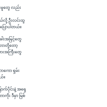
င်းမူတွေ လည်း
်လို့ ဦးလင်းထွ
းပြောပါတယ်။
ခါးအမြင့်တွေ
ဘာတို့တော့
 ကားအကြီးတွေ
တာကော ရှမ်း
ယ်။
က်ပိုင်းနဲ့ အရှေ
ာကိုး ဒီမှာ မြစ်