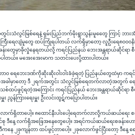
်းသံလွင်မြစ်ရေနဲ့ ရှမ်းပြည်ဘက်မိုးရွာသွန်းမူတွေေ ကြာင့် ဘားအ
ကြီးရေလျံမူတွေ ထပ်ကြုံရပါတယ် လက်ရှိမှာတော့ လူဦးရေ၈၀၀၀န
ွေမှာခိုလှုံနေရတယ်လို့ ကရင်ပြည်နယ် ဘေးအန္တရာယ်ဆိုင်ရာ စီမံခ
ောပါတယ်။ မအေးအေးမာက သတင်းပေးပို့ထားပါတယ်။
ဘာ၀ ရေဘေးဒဏ်ကိုဆိုးဆိုးဝါးဝါးခံခဲ့ရတဲ့ ပြည်နယ်တွေထဲမှာ က
ခုအခါမှာတော့ ဒီ ၂ရက်အတွင်း သံလွင်မြစ်ရေတက်လာတဲ့အတွက
စ်ထပ်ဖွင့်ရတဲ့အကြောင်း ကရင်ပြည်နယ် ဘေးအန္တရာယ်ဆိုင်ရာ စီမံခန
းမှူး ညွန်ကြားရေးမှူး ဦးလင်းထွဋ်ကပြောပါတယ်။
ောက်ရှိတာပေါ့။ ၈ထောင်နီးပါးပေါ့ရေတက်လာလို့ကယ်ဆယ်ရေး စခန်
င်စု ဒီနေ့ လက်ရှိအခြေအနေတွေပေါ့။ အရင်ကယ်ဆယ်ရေးစခန်းဟေ
ီကနေ ၂ခုကျန်တာ ထပ်ဖွင့်တာပေါ့။ ၂ခုလောက်ဖွင်ပြီးတော့ ဒီနေ