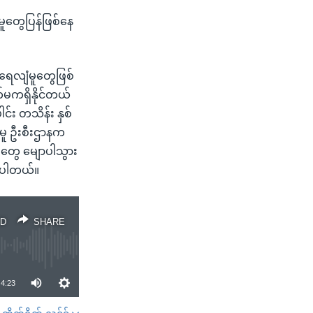
ူတွေပြန်ဖြစ်နေ
းရေလျံမူတွေဖြစ်
်မကရှိနိုင်တယ်
်း တသိန်း နှစ်
ဲမူ ဦးစီးဌာနက
်တွေ မျောပါသွား
့ရပါတယ်။
D
SHARE
4:23