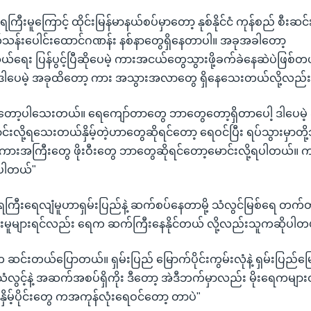
ြီးမူကြောင့် ထိုင်းမြန်မာနယ်စပ်မှာတော့ နုစ်နိုင်ငံ ကုန်စည် စီးဆ
ဘတ်သန်းပေါင်းထောင်ဂဏန်း နစ်နာတွေရှိနေတာပါ။ အခုအခါတော့
ရေး ပြန်ပွင့်ပြီဆိုပေမဲ့ ကားအငယ်တွေသွားဖို့ခက်ခဲနေဆဲပဲဖြစ်တယ
ဒါပေမဲ့ အခုထိတော့ ကား အသွားအလာတွေ ရှိနေသေးတယ်လို့လည်
့ရတော့ပါသေးတယ်။ ရေကျော်တာတွေ ဘာတွေတော့ရှိတာပေါ့ ဒါပေမဲ့ 
လို့ရသေးတယ်နှိမ့်တဲ့ဟာတွေဆိုရင်တော့ ရေဝင်ပြီး ရပ်သွားမှာတို့
့။ ကားအကြီးတွေ ဖိုးဝီးတွေ ဘာတွေဆိုရင်တော့မောင်းလို့ရပါတယ်။
ရပါတယ်"
ြီးရေလျံမူဟာရှမ်းပြည်နဲ့ ဆက်စပ်နေတာမို့ သံလွင်မြစ်ရေ တက်
န်းမူများရင်လည်း ရေက ဆက်ကြီးနေနိုင်တယ် လို့လည်းသူကဆိုပါတ
ဆင်းတယ်ပြောတယ်။ ရှမ်းပြည် မြောက်ပိုင်းကွမ်းလုံနဲ့ ရှမ်းပြည်မြော
တို့သံလွင့်နဲ့ အဆက်အစပ်ရှိကိုး ဒီတော့ အဲဒီဘက်မှာလည်း မိုးရေကများတ
ိမ့်ပိုင်းတွေ ကအကုန်လုံးရေဝင်တော့ တာပဲ"