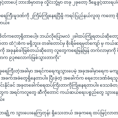
့်တာပေါ့ ဘားအံမှာတခု လှိုင်းဘွဲ့မှာ တခု ၂ခုတော့ ဒီနေ့ဖွင့်ထားရ
ကြီးမူဒဏ်ကို ၂ကြိမ်ကြုံနေရပြီမို့ ကရင်ပြည်နယ်လူထု ကတော့ စိုး
ါတယ်။
ရိမ်စိတ်ကတော့ရှိတာပေါ့။ ဘယ်လိုပြောမလဲ ၂ခါထပ်ကြုံရတယ်ဆိုတော
တာ ထံုံးစံက မရှိဘူး။ တခါတောင်မှ စိုးရိမ်ရေမှတ်ကျော် မှ ကယ်
 ကို အခုနှစ်ခါဖြစ်တယ်ဆိုတော့ လူတွေကရေမြန်မြန် တက်လာမှာကို စိ
တာက ၉၃၈လောက်ဖြစ်သွားတာကိုး"
အခုရေကြီးတဲ့အခါမှာ အရင်ကရေကျသွားပေမဲ့ အခုအခါမှာရေက မကျပဲ
က်အခဲတွေရှိနေတာပါ။ ပြီးခဲ့တဲ့ အခေါက်က ရေဘေးဒဏ်ခံရသူ
ောင်းနိုင်ခင် အခုတခေါက်ရေထပ်ကြိးတာကိုကြုံနေရတာပါ။ ဒေသခ
က အရင်ကလူတွေ ဆီကိုတောင် ကယ်ဆယ်ရေးပစ္စည်တွေ သွားနေ
ယ်။
ချို့က သွားပေးနေကြတုန်း ရှိသေးတယ် အခုကရေ ထပ်မြင့်လာတယ