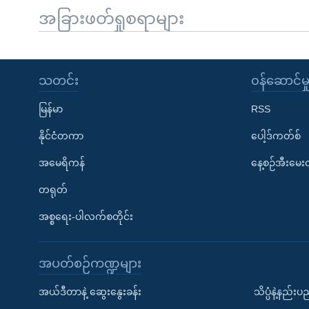
အခြားဖတ်ရှုစရာများ
သတင်း
၀န်ဆောင်မှ
မြန်မာ
RSS
နိုင်ငံတကာ
ပေါ့ဒ်ကတ်စ်
အမေရိကန်
နေ့စဉ်အီးမေ
တရုတ်
အစ္စရေး-ပါလက်စတိုင်း
အပတ်စဉ်ကဏ္ဍများ
အယ်ဒီတာနဲ့ ဆွေးနွေးခန်း
သိပ္ပံနဲ့နည်း