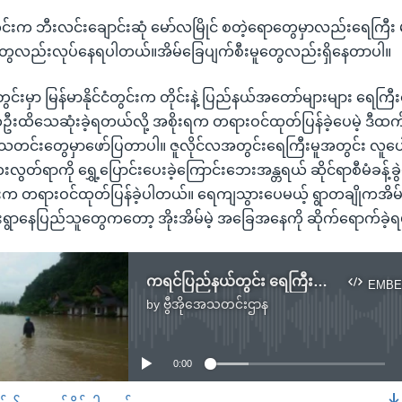
င်းက ဘီးလင်းချောင်းဆုံ မော်လမြိုင် စတဲ့ရောတွေမှာလည်းရေကြီး မ
မူတွေလည်းလုပ်နေရပါတယ်။အိမ်ခြေပျက်စီးမူတွေလည်းရှိနေတာပါ။
ွင်းမှာ မြန်မာနိုင်ငံတွင်းက တိုင်းနဲ့ ပြည်နယ်အတော်များများ ရေကြီ
ဦးထိသေဆုံးခဲ့ရတယ်လို့ အစိုးရက တရားဝင်ထုတ်ပြန်ခဲ့ပေမဲ့ ဒီထက
ာ သတင်းတွေမှာဖော်ပြတာပါ။ ဇူလိုင်လအတွင်းရေကြီးမူအတွင်း လူပေါင
ွတ်ရာကို ရွှေ့ပြောင်းပေးခဲ့ကြောင်းဘေးအန္တရယ် ဆိုင်ရာစီမံခန့်ခွ
ိုင်းက တရားဝင်ထုတ်ပြန်ခဲ့ပါတယ်။ ရေကျသွားပေမယ့် ရွာတချိုကအိမ
ရွာနေပြည်သူတွေကတော့ အိုးအိမ်မဲ့ အခြေအနေကို ဆိုက်ရောက်ခဲ
ကရင်ပြည်နယ်တွင်း ရေကြီးရေလျှံမှု ထပ်မံကြုံနေရ
EMBE
by
ဗွီအိုအေသတင်းဌာန
No media source currently available
0:00