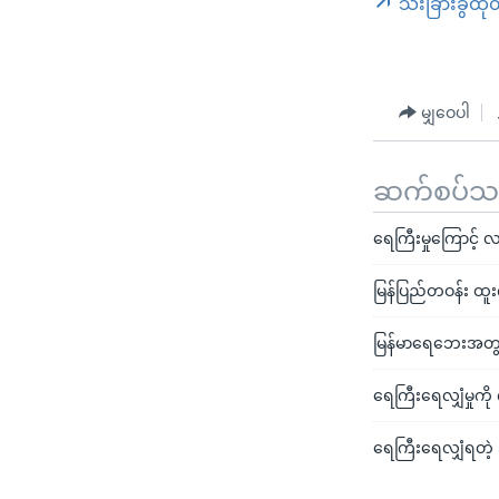
သီးခြားခွဲထု
မျှဝေပါ
ဆက်စပ်သတင
ရေကြီးမှုကြောင့် 
မြန်ပြည်တဝန်း ထူးက
မြန်မာရေဘေးအတွ
ရေကြီးရေလျှံမှုကို
ရေကြီးရေလျှံရတဲ့