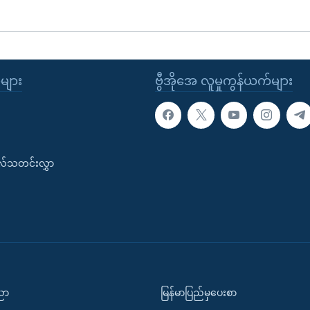
ုများ
ဗွီအိုအေ လူမှုကွန်ယက်များ
းလ်သတင်းလွှာ
ပညာ
မြန်မာပြည်မှပေးစာ