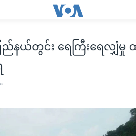
ည်နယ်တွင်း ရေကြီးရေလျှံမှု ထ
ရ
၁၈