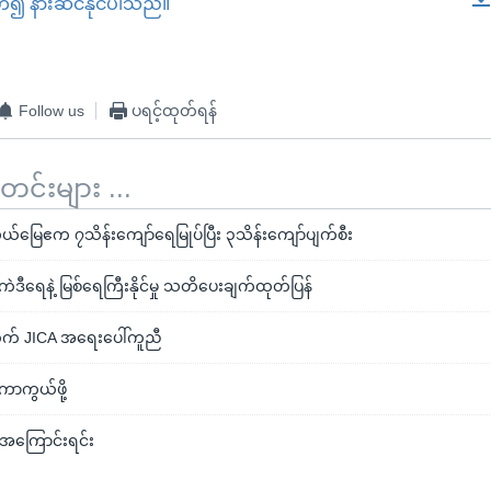
တ်၍ နားဆင်နိုင်ပါသည်။
EMBED
Follow us
ပရင့်ထုတ်ရန်
်းများ ...
လယ်မြေဧက ၇သိန်းကျော်ရေမြုပ်ပြီး ၃သိန်းကျော်ပျက်စီး
ဲဒီရေနဲ့ မြစ်ရေကြီးနိုင်မှု သတိပေးချက်ထုတ်ပြန်
က် JICA အရေးပေါ်ကူညီ
 ကာကွယ်ဖို့
 အကြောင်းရင်း