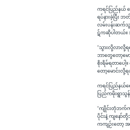
ကရင်ပြည်နယ် ရေက
ရပ်နားခဲ့ပြီး 
လမ်းပန်းဆက်သွယ်
ဋ်ကဆိုပါတယ်။ 
"သွားလို့လာလို
ဘာတွေတော့မောင်း
စိုးရိမ်ရတာပေါ
တော့မောင်းလို့
ကရင်ပြည်နယ်ရေက
ပြည်ကမိုးရွာသွ
"ကျိုင်းတုံဘက်က 
ပိုင်းနဲ့ ကျနော်
ကကျဉ်းတော့ အနှ