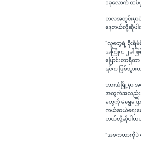
၁ခုလောက် ထပ်ဖွင
တလအတွင်းမှာပဲရေ
နေတယ်လို့ဆိုပ
"လူတွေရဲ့ စိုး
အကြုံက ၂ခါဖြစ်
ပြောင်းတာရှိတာ
ရင်က ဖြစ်သွား
ဘားအံမြို့မှာ 
အတွက်အလည်း အခ
တွေကို မရွေပြ
ကယ်ဆယ်ရေးတွေ
တယ်လို့ဆိုပါတ
"အစကဟာကိုပဲ တ