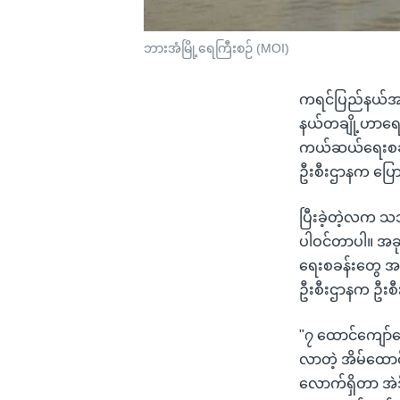
ဘားအံမြို့ရေကြီးစဉ် (MOI)
ကရင်ပြည်နယ်အတွင
နယ်တချို့ဟာရေ
ကယ်ဆယ်ရေးစခန်းတ
ဦးစီးဌာနက ပြ
ပြီးခဲ့တဲ့လက သ
ပါဝင်တာပါ။ အ
ရေးစခန်းတွေ အသ
ဦးစီးဌာနက ဦးစီ
"၇ ထောင်ကျော်လ
လာတဲ့ အိမ်ထော
လောက်ရှိတာ အဲဒ