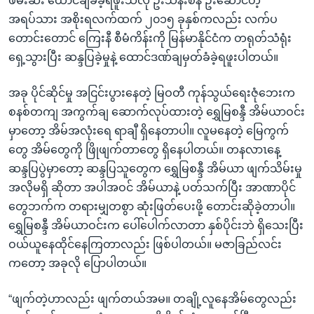
ဖမ်းဆီး ထောင်ချခံခဲ့ရဖူးသလို ဦးသိန်းစိန် ဦးဆောင်တဲ့
အရပ်သား အစိုးရလက်ထက် ၂၀၁၅ ခုနှစ်ကလည်း လက်ပ
တောင်းတောင် ကြေးနီ စီမံကိန်းကို မြန်မာနိုင်ငံက တရုတ်သံရုံး
ရှေ့သွားပြီး ဆန္ဒပြခဲ့မှုနဲ့ ထောင်ဒဏ်ချမှတ်ခံခဲ့ရဖူးပါတယ်။
အခု ပိုင်ဆိုင်မှု အငြင်းပွားနေတဲ့ မြဝတီ ကုန်သွယ်ရေးဇုံဘေးက
စနစ်တကျ အကွက်ချ ဆောက်လုပ်ထားတဲ့ ရွှေမြစန္ဒီ အိမ်ယာဝင်း
မှာတော့ အိမ်အလုံးရေ ရာချီ ရှိနေတာပါ။ လူမနေတဲ့ မြေကွက်
တွေ အိမ်တွေကို ဖြိုဖျက်တာတွေ ရှိနေပါတယ်။ တနလာၤနေ့
ဆန္ဒပြပွဲမှာတော့ ဆန္ဒပြသူတွေက ရွှေမြစန္ဒီ အိမ်ယာ ဖျက်သိမ်းမှု
အလိုမရှိ ဆိုတာ အပါအဝင် အိမ်ယာနဲ့ ပတ်သက်ပြီး အာဏာပိုင်
တွေဘက်က တရားမျှတစွာ ဆုံးဖြတ်ပေးဖို့ တောင်းဆိုခဲ့တာပါ။
ရွှေမြစန္ဒီ အိမ်ယာဝင်းက ပေါ်ပေါက်လာတာ နှစ်ပိုင်းဘဲ ရှိသေးပြီး
ဝယ်ယူနေထိုင်နေကြတာလည်း ဖြစ်ပါတယ်။ မဇာခြည်လင်း
ကတော့ အခုလို ပြောပါတယ်။
“ဖျက်တဲ့ဟာလည်း ဖျက်တယ်အမ။ တချို့လူနေအိမ်တွေလည်း