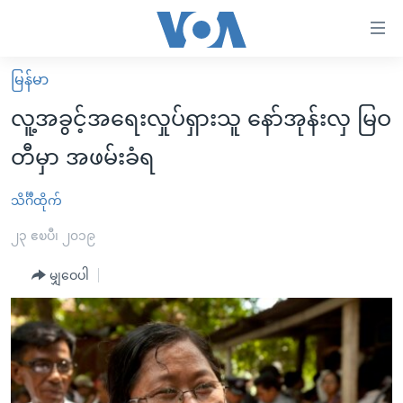
သုံး
ရ
လွယ်ကူ
မြန်မာ
မူလစာမျက်နှာ
စေ
လူ့အခွင့်အရေးလှုပ်ရှားသူ နော်အုန်းလှ မြဝ
မြန်မာ
သည့်
တီမှာ အဖမ်းခံရ
ကမ္ဘာ့သတင်းများ
Link
ဗွီဒီယို
နိုင်ငံတကာ
သိင်္ဂီထိုက်
များ
သတင်းလွတ်လပ်ခွင့်
အမေရိကန်
၂၃ ဧၿပီ၊ ၂၀၁၉
ပင်မ
ရပ်ဝန်းတခု လမ်းတခု အလွန်
တရုတ်
အကြောင်းအရာ
မျှဝေပါ
သို့
အင်္ဂလိပ်စာလေ့လာမယ်
အစ္စရေး-ပါလက်စတိုင်း
ကျော်
အပတ်စဉ်ကဏ္ဍများ
အမေရိကန်သုံးအီဒီယံ
ကြည့်
ရေဒီယိုနှင့်ရုပ်သံ အချက်အလက်များ
မကြေးမုံရဲ့ အင်္ဂလိပ်စာ
ရေဒီယို
ရန်
ပင်မ
ရေဒီယို/တီဗွီအစီအစဉ်
ရုပ်ရှင်ထဲက အင်္ဂလိပ်စာ
တီဗွီ