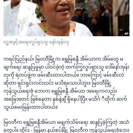
အ
သုတပဒေသာ အင်္ဂလိပ်စာ
ညွန်း
Learning English
စာမျက်နှာ
သို့
ဗွီအိုအေ လူမှုကွန်ယက်များ
ကျော်
ကြည့်
လူ့အခွင့်အရေးလှုပ်ရှားသူ နော်အုန်းလှ
ရန်
ဘာသာစကားများ
ရှာဖွေ
ကရင်ပြည်နယ်၊ မြဝတီမြို့က ရွှေမြစန္ဒီ အိမ်ယာက အိမ်တွေ မ
ရန်
ဖျက်ရေး ဆန္ဒပြမှုမှာ ပါဝင်ခဲ့တဲ့ တက်ကြွလှုပ်ရှားသူ ဒေါ်နော်အုန်း
နေရာ
လှကို ရဲတပ်ဖွဲ့က ဖမ်းဆီးထားပါတယ်။ ဘာကြောင့် ဖမ်းဆီးလဲ
သို့
ဆိုတာ ရှင်းရှင်းလင်းလင်း မသိရသေးပါဘူး။ မြဝတီမြို့
ကျော်
ကုန်သွယ်ရေးဇုံ ဘေးက ရွှေမြစန္ဒီ အိမ်ယာ အရေးကလည်း
ရန်
အခြေအတင် ဖြစ်နေတာ နှစ်နဲ့ချီ ရှိနေပါပြီ။ မသိင်္ဂ ီထိုက် ဆက်
သွယ်မေးမြန်းထားပါတယ်။
မြဝတီက ရွှေမြစန္ဒီအိမ်ယာ မဖျက်သိမ်းရေး ဆန္ဒပြခဲ့ကြတဲ့ အသံ
တွေပါ။ ထိုင်း - မြန်မာ နယ်စပ်မြို့ မြဝတီက ကုန်သွယ်ရေးဇုံဘေး