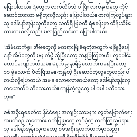
ပြောပါတယ်။ ရဲတွေက လက်ထိပ်ဘဲ ပါပြီး လက်နက်တွေ ကိုင်
ဆောင်ထားတာ မရှိဘူးလို့လည်း ပြောပါတယ်။ တက်ကြွလှုပ်ရှား
သူ ဒေါ်နော်အုန်းလှကိုတော့ လက်ရှိ မြဝတီ ရဲစခန်းမှာ ထိန်းသိမ်း
ထားတယ်လို့လည်း မဇာခြည်လင်းက ပြောပါတယ်။
“အိမ်ယာကိစ္စ။ အိမ်တွေကို မတရားဖြိုခံရတဲ့အတွက် မဖြိုဖို့ပေါ့
နော် အိမ်တွေကို မဖျက်ဖို့ ဆိုပြီးတော့ ဆန္ဒပြကြတယ်။ လူပေါင်း
ထောင်ကျော်တယ်အမ။ မနက် ၉ နာရီခွဲလောက်ကနေပြီးတော့
၁၁ ခွဲလောက် ပိတ်ပြီအမ။ ကျန်တဲ့ ဦးဆောင်တဲ့လူတွေလည်း ပါ
တယ်လို့ပြောတယ် အမ ။ လောလောဆယ်တော့ ဒေါ်နော်အုန်းလှ
တယောက်ပဲ သိသေးတယ်။ ကျန်တဲ့လူတွေ ပါ မပါ မသိသေး
ဘူး။”
စစ်အစိုးရခေတ်က နိုင်ငံရေး အကျဉ်းသားများ လွတ်မြောက်ရေး
အပတ်စဉ် ဆုတောင်း ဝတ်ပြုမှုတွေ လုပ်ခဲ့တဲ့ တက်ကြွလှုပ်ရှား
သူ ဒေါ်နော်အုန်းလှကတော့ စစ်အစိုးရလက်ထက်မှာလည်း