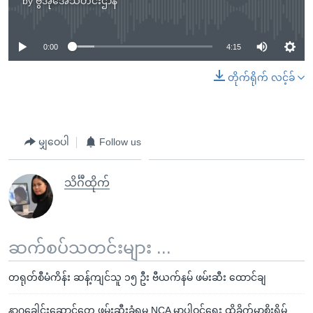
by
ဗွီအိုအေသတင်းဌာန
No media source currently available
0:00
4:15
တိုက်ရိုက် လင့်ခ်
မျှဝေပါ
Follow us
သိင်္ဂီထိုက်
ဆက်စပ်သတင်းများ ...
တရုတ်စီမံကိန်း ဆန့်ကျင်သူ ၁၅ ဦး ဗီယက်နမ် ဖမ်းဆီး ထောင်ချ
နာဂခေါင်းဆောင်တွေ ဖမ်းဆီးခံရမှု NCA မှာပါဝင်ရေး ထိခိုက်မှာစိုးရိမ်