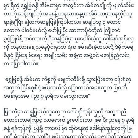
မှာ ရှိတဲ့ ရွှေမြစန္ဒီ အိမ်ယာမှာ အတွင်းက အိမ်တချို့ကို ဖျက်သိမ်း
တာကို ဆန့်ကျင်တဲ့ အနေနဲ့ တနလာၤနေ့မှာ အိမ်ယာမှာ နေထိုင်သူ
ရာနဲ့ချီပြီး ချီတက်ဆန္ဒပြခဲ့ကြပါတယ်။ ဆန္ဒပြသူ ၃ ထောင်
လောက် ပါဝင်မယ်လို့ ဖော်ပြပြီး အာဏာပိုင်တို့ထံ ကြိုတင်
ခွင့်ပြုမိန့် တင်ထားတဲ့ ဒီဆန္ဒပြပွဲမှာ ပူးပေါင်းခဲ့သူ ဒေါ်နော်အုန်းလှ
ကို တနလာၤနေ့ ညနေပိုင်းမှာဘဲ ရဲက ဖမ်းဆီးခဲ့တယ်လို့ ဒီမိုကရေ
စီနှင့် ငြိမ်းချမ်းရေး အမျိုးသမီး အဖွဲ့က အဖွဲ့ဝင် မဇာခြည်လင်း
က ပြောပါတယ်။
“ရွှေမြစန္ဒီ အိမ်ယာ ကိစ္စကို မဖျက်သိမ်းဖို့ သွားပြီးတော့ ဝန်းရံတဲ့
အတွက် ငြိမ်းစုစီနဲ့ ဖမ်းတယ်လို့ ပြောတယ်အမ။ သူက မြဝတီ
စခန်းမှာအမ ။ ည ၇ နာရီက ဖမ်းသွားတာ။”
မြဝတီမှာ ဆန္ဒပြမယ့်သူတွေက ဒေါ်နော်အုန်းလှကို အကူအညီ
တောင်းတာကြောင့် လာရောက် ပူးပေါင်းတာ ဖြစ်ပြီး ညနေ ၇ နာရီ
ခန့် ရန်ကုန်ကို ပြန်ဖို့ ကားပေါ်မှာ ထိုင်နေတဲ့ ဒေါ်နော်အုန်းလှကို မြ
ဝတီ ရဲတပ်ဖွဲ့က လာပြီး ဖမ်းသွားတာလို့လည်း မဇာခြည်လင်းက