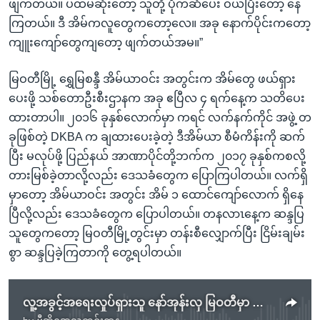
ဖျက်တယ်။ ပထမဆုံးတော့ သူတို့ ပိုက်ဆံပေး ဝယ်ပြီးတော့ နေ
ကြတယ်။ ဒီ အိမ်ကလူတွေကတော့လေ။ အခု နောက်ပိုင်းကတော့
ကျူးကျော်တွေကျတော့ ဖျက်တယ်အမ။”
မြဝတီမြို့ ရွှေမြစန္ဒီ အိမ်ယာဝင်း အတွင်းက အိမ်တွေ ဖယ်ရှား
ပေးဖို့ သစ်တောဦးစီးဌာနက အခု ဧပြီလ ၄ ရက်နေ့က သတိပေး
ထားတာပါ။ ၂၀၁၆ ခုနှစ်လောက်မှာ ကရင် လက်နက်ကိုင် အဖွဲ့ တ
ခုဖြစ်တဲ့ DKBA က ချထားပေးခဲ့တဲ့ ဒီအိမ်ယာ စီမံကိန်းကို ဆက်
ပြီး မလုပ်ဖို့ ပြည်နယ် အာဏာပိုင်တို့ဘက်က ၂၀၁၇ ခုနှစ်ကစလို့
တားမြစ်ခဲ့တာလို့လည်း ဒေသခံတွေက ပြောကြပါတယ်။ လက်ရှိ
မှာတော့ အိမ်ယာဝင်း အတွင်း အိမ် ၁ ထောင်ကျော်လောက် ရှိနေ
ပြီလို့လည်း ဒေသခံတွေက ပြောပါတယ်။ တနလာၤနေ့က ဆန္ဒပြ
သူတွေကတော့ မြဝတီမြို့တွင်းမှာ တန်းစီလျှောက်ပြီး ငြိမ်းချမ်း
စွာ ဆန္ဒပြခဲ့ကြတာကို တွေ့ရပါတယ်။
လူ့အခွင့်အရေးလှုပ်ရှားသူ နော်အုန်းလှ မြဝတီမှာ အဖမ်းခံရ