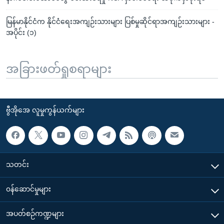
မြန်မာနိုင်ငံက နိုင်ငံရေးအကျဉ်းသားများ ပြစ်မှုဆိုင်ရာအကျဉ်းသားများ -
အပိုင်း (၁)
အခြားဖတ်ရှုစရာများ
ဗွီအိုအေ လူမှုကွန်ယက်များ
သတင်း
၀န်ဆောင်မှုများ
အပတ်စဉ်ကဏ္ဍများ