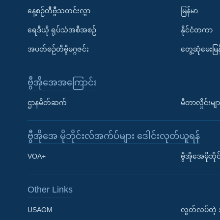
နေ့စဉ်တီဗွီသတင်းလွှာ
မြန်မာ
ရေဒီယို ရုပ်သံအစီအစဉ်
နိုင်ငံတကာ
အပတ်စဉ်တီဗွီမဂ္ဂဇင်း
တွေ့ဆုံမေးမြန
ဗွီအိုအေအကြောင်း
ဌာနမိတ်ဆက်
မီတာလှိုင်းမျာ
ဗွီအိုအေ မိုဘိုင်းလ်အက်ပ်များ ဒေါင်းလုတ်ယူရန်
Learning English
VOA+
ဗွီအိုအေမိုဘ
ဗွီအိုအေ လူမှုကွန်ယက်များ
Other Links
USAGM
လွတ်လပ်တဲ့