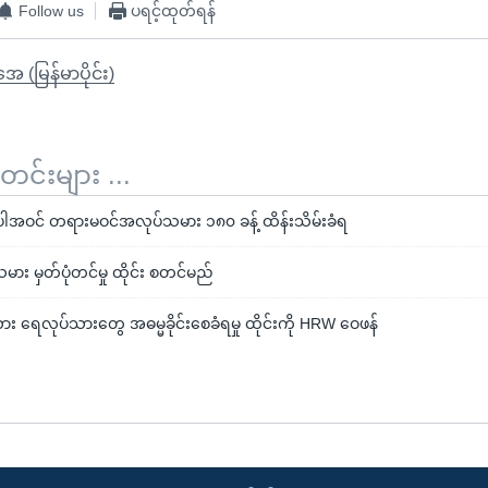
Follow us
ပရင့်ထုတ်ရန်
ုအေ (မြန်မာပိုင်း)
်းများ ...
ါအဝင် တရားမဝင်အလုပ်သမား ၁၈၀ ခန့် ထိန်းသိမ်းခံရ
း မှတ်ပုံတင်မှု ထိုင်း စတင်မည်
းယား ရေလုပ်သားတွေ အဓမ္မခိုင်းစေခံရမှု ထိုင်းကို HRW ဝေဖန်