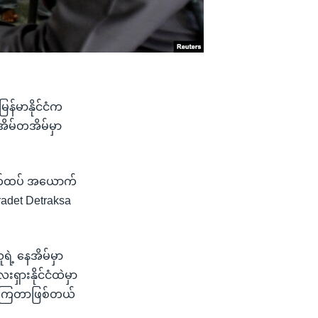
ြန်မာနိုင်ငံက
အိမ်တအိမ်မှာ
ောက်ထပ် အယောက်
oradet Detraksa
ရဲ့ နေအိမ်မှာ
ှားနိုင်ငံထဲမှာ
့်နေကြတာဖြစ်တယ်