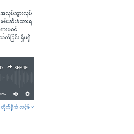
 အလုပ်သွားလုပ်
။ ဖမ်းဆီးခံထားရ
 တရားမဝင်
က်ခြင်း ရှိမရှိ
D
SHARE
0:57
တိုက်ရိုက် လင့်ခ်
SHARE