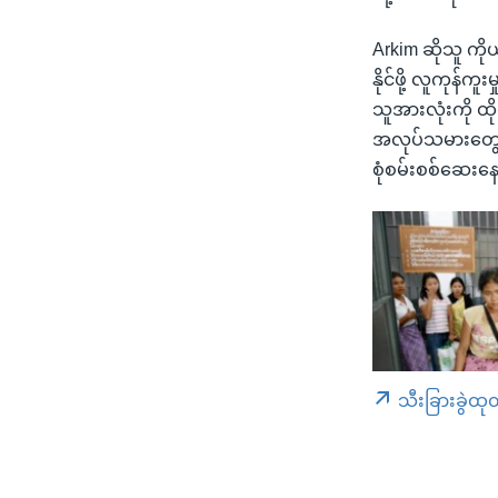
Arkim ဆိုသူ ကိ
နိုင်ဖို့ လူကုန
သူအားလုံးကို ထိ
အလုပ်သမားတွေကို 
စုံစမ်းစစ်ဆေးန
သီးခြားခွဲထု