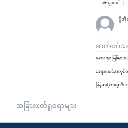
မျှဝေပါ
ဗွီအိ
ဆက်စပ်သတင
မလေးမှာ မြန်မာအပ
တရားမဝင်အလုပ်သမာ
မြန်မာနဲ့ ကမ္ဘောဒီ
အခြားဖတ်ရှုစရာများ