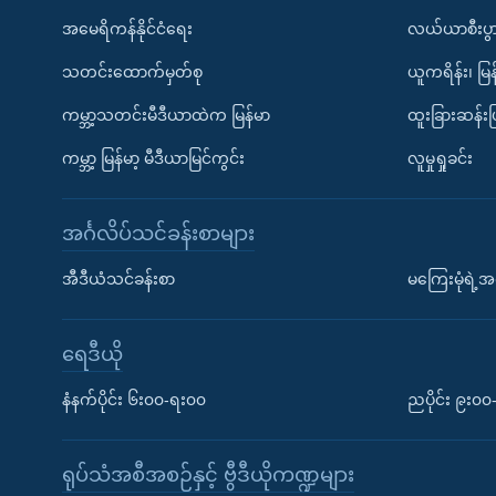
အမေရိကန်နိုင်ငံရေး
လယ်ယာစီးပွ
သတင်းထောက်မှတ်စု
ယူကရိန်း၊ မြန
ကမ္ဘာ့သတင်းမီဒီယာထဲက မြန်မာ
ထူးခြားဆန်း
ကမ္ဘာ့ မြန်မာ့ မီဒီယာမြင်ကွင်း
လူမှုရှုခင်း
အင်္ဂလိပ်သင်ခန်းစာများ
အီဒီယံသင်ခန်းစာ
မကြေးမုံရဲ့အင
ရေဒီယို
နံနက်ပိုင်း ၆း၀၀-ရး၀၀
ညပိုင်း ၉း၀
ရုပ်သံအစီအစဉ်နှင့် ဗွီဒီယိုကဏ္ဍများ