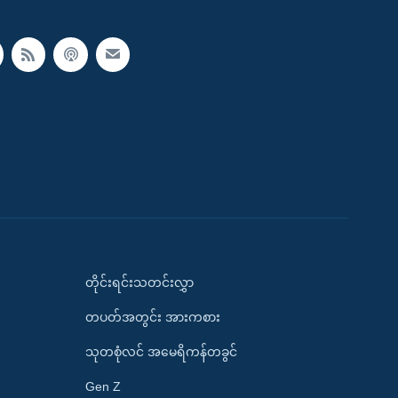
တိုင်းရင်းသတင်းလွှာ
တပတ်အတွင်း အားကစား
သုတစုံလင် အမေရိကန်တခွင်
Gen Z