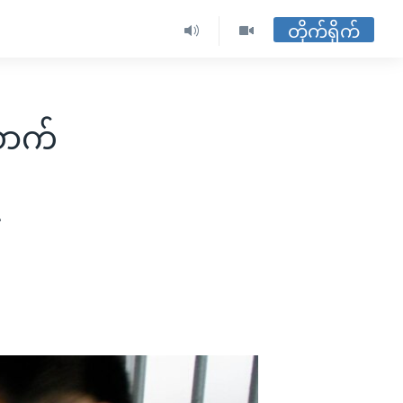
တိုက်ရိုက်
ောက်