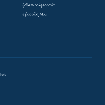
ဗွီအိုအေ တမိနစ်သတင်း
နော်သဇင်ရဲ့ Vlog
droid