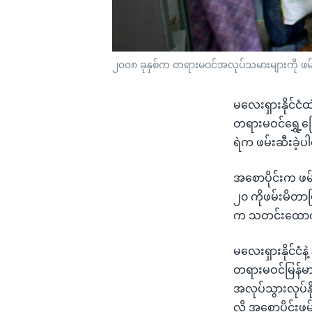
၂၀၀၈ ခုနှစ်က တရားမဝင်အလုပ်သမားများကို ဖမ
မလေးရှားနိုင်ငံထ
တရားမဝင်ရွှေ့ပ
ရဲက ဖမ်းဆီးခဲ့
အစောပိုင်းက ဖ
၂၀ ကိုဖမ်းမိတာဖြ
က သတင်းထောက်တ
မလေးရှားနိုင်ငံန
တရားမဝင်မြန်မာရ
အလုပ်သွားလုပ်နိ
လို့ အစောပိုင်