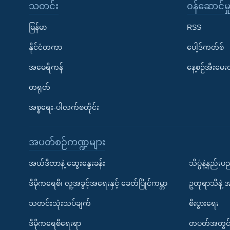
သတင်း
၀န်ဆောင်မှ
မြန်မာ
RSS
နိုင်ငံတကာ
ပေါ့ဒ်ကတ်စ်
အမေရိကန်
နေ့စဉ်အီးမေ
တရုတ်
အစ္စရေး-ပါလက်စတိုင်း
အပတ်စဉ်ကဏ္ဍများ
အယ်ဒီတာနဲ့ ဆွေးနွေးခန်း
သိပ္ပံနဲ့နည်း
ဒီမိုကရေစီ၊ လူ့အခွင့်အရေးနှင့် ခေတ်ပြိုင်ကမ္ဘာ
ဥတုရာသီနဲ့ 
သတင်းသုံးသပ်ချက်
စီးပွားရေး
ဒီမိုကရေစီရေးရာ
တပတ်အတွင်