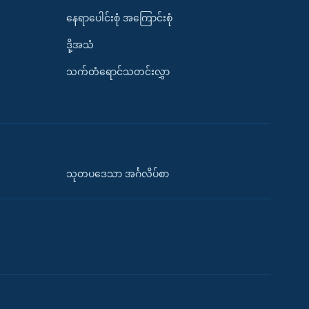
နေရာပေါင်းစုံ အကြောင်းစုံ
ဒို့အသံ
သက်တံရောင်သတင်းလွှာ
သုတပဒေသာ အင်္ဂလိပ်စာ