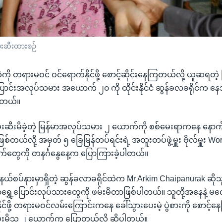
်းဆီးထားစဉ်
ဲကို တရားမဝင် ဝင်ရောက်နိုင်ဖို့ စောင့်ဆိုင်းနေကြတယ်လို့ ယူဆရတဲ့ မ
ြောင်းအလုပ်သမား အယောက် ၂၀ ကို ထိုင်းနိုင်ငံ ဆွန်ခလခရိုင်က နေ
ပါတယ်။
မ်းဆီးမိခဲ့တဲ့ မြန်မာအလုပ်သမား ၂ ယောက်ကို စစ်မေးရာကနေ န
စ်တယ်လို့ အမှတ် ၅ ခြေမြန်တပ်ရင်းရဲ့ အထူးတပ်ဖွဲ့မှူး ဗိုလ်မှူး W
ွေကို တနင်္ဂနွေနေ့က ပြောကြားခဲ့ပါတယ်။
ဲ့ နယ်စပ်နားမှာရှိတဲ့ ဆွန်ခလာခရိုင်ထဲက Mr Arkim Chaipanurak ဆိုသူ
ွှေ့ပြောင်းလုပ်သားတွေကို ဖမ်းမိတာဖြစ်ပါတယ်။ သူတို့အနေနဲ့ မလေးရ
ုင်ဖို့ တရားမဝင်လမ်းကြောင်းကနေ ခေါ်သွားပေးမဲ့ ပွဲစားကို စောင
းဖမ်းမိသူ ၂ ယောက်က ပြောတယ်လို့ ဆိုပါတယ်။