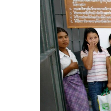
သုတပဒေသာ အင်္ဂလိပ်စာ
အ
ညွန်း
စာမျက်နှာ
သို့
ကျော်
ကြည့်
ရန်
ရှာဖွေ
ရန်
နေရာ
သို့
ကျော်
ရန်