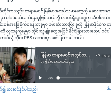
ုယ်တိုင်ကလည်း တရားမဝင် မြန်မာအလုပ်သမားတွေကို မလေးရှားမှာ
်ကူးမှုမှာ ပါဝင်ပတ်သက်နေသူဖြစ်တယ်လို့ တာဝန်ရှိသူတွေက ဆိုပါတယ်
ုင်းစစ်အခြေစိုက်စခန်းတခုမှာ ဖမ်းဆီးထားပြီး ခုလို မြန်မာနိုင်ငံက
လူကုန်ကူးမှုမှာ ထိုင်းလူမျိုးတွေအပြင် နိုင်ငံခြားသားတွေပါဝင်ပါသ
ေတယ်လို့ ထိုင်း PBS သတင်းမှာ ဖော်ပြထားပါတယ်။
မြန်မာ တရားမဝင်အလုပ်သမား အယောက် ၂၀ ထိုင်း-မလေးရှားနယ်စပ်မှာ ဖမ်းခံရ
EMBE
by
ဗွီအိုအေသတင်းဌာန
No media source currently available
0:00
တ်၍ နားဆင်နိုင်ပါသည်။
EMBED