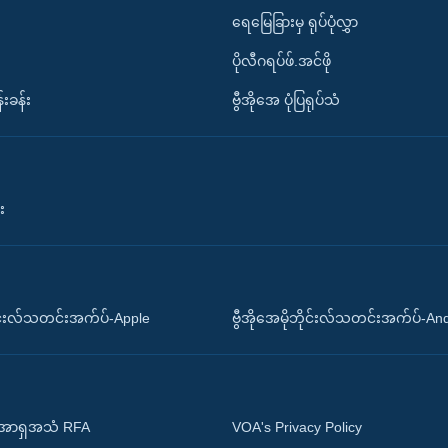
ရေမြေခြားမှ ရုပ်ပုံလွှာ
ပိုလီဂရပ်ဖ်.အင်ဖို
်းခန်း
ဗွီအိုအေ ပုံပြရုပ်သံ
း
ိုင်းလ်သတင်းအက်ပ်-Apple
ဗွီအိုအေမိုဘိုင်းလ်သတင်းအက်ပ်-An
 အာရှအသံ RFA
VOA's Privacy Policy