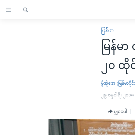
သုံး
ရ
ရှာဖွေ
လွယ်ကူ
မူလစာမျက်နှာ
မြန်မာ
ရ
စေ
မြန်မာ
လာ
မြန်မ
သည့်
ဒ်
ကမ္ဘာ့သတင်းများ
Link
ဗွီဒီယို
နိုင်ငံတကာ
၂၀ ထိုင
များ
သတင်းလွတ်လပ်ခွင့်
အမေရိကန်
ပင်မ
ရပ်ဝန်းတခု လမ်းတခု အလွန်
တရုတ်
ဗွီအိုအေ (မြန်မာပိုင်
အကြောင်းအရာ
အင်္ဂလိပ်စာလေ့လာမယ်
အစ္စရေး-ပါလက်စတိုင်း
၂၉ ဇန္နဝါရီ၊ ၂၀၁၈
သို့
အပတ်စဉ်ကဏ္ဍများ
အမေရိကန်သုံးအီဒီယံ
ကျော်
မျှဝေပါ
ကြည့်
ရေဒီယိုနှင့်ရုပ်သံ အချက်အလက်များ
မကြေးမုံရဲ့ အင်္ဂလိပ်စာ
ရေဒီယို
ရန်
ရေဒီယို/တီဗွီအစီအစဉ်
ရုပ်ရှင်ထဲက အင်္ဂလိပ်စာ
တီဗွီ
ပင်မ