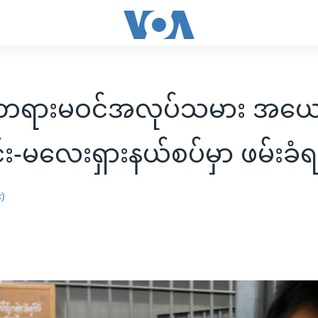
ာ တရားမဝင်အလုပ်သမား အယ
်း-မလေးရှားနယ်စပ်မှာ ဖမ်းခံရ
း)