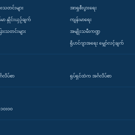
ားသတင်းများ
အာရှစီးပွားရေး
်မာ နှိုင်းယှဉ်ချက်
ကျန်းမာရေး
ပြားသတင်းများ
အမျိုးသမီးကဏ္ဍ
ရိုဟင်ဂျာအရေး မျှော်လင့်ချက်
်္ဂလိပ်စာ
ရုပ်ရှင်ထဲက အင်္ဂလိပ်စာ
၀-၁၀း၀၀