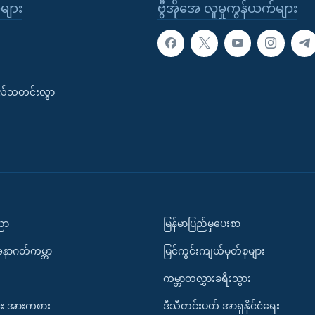
ုများ
ဗွီအိုအေ လူမှုကွန်ယက်များ
းလ်သတင်းလွှာ
ပညာ
မြန်မာပြည်မှပေးစာ
အနာဂတ်ကမ္ဘာ
မြင်ကွင်းကျယ်မှတ်စုများ
ကမ္ဘာတလွှားခရီးသွား
း အားကစား
ဒီသီတင်းပတ် အာရှနိုင်ငံရေး