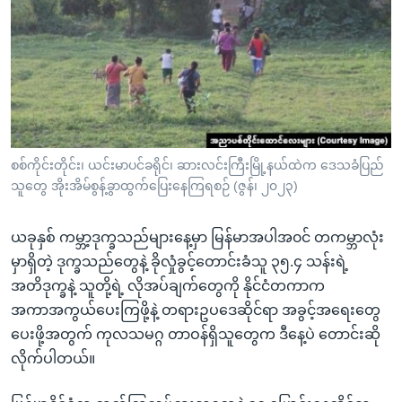
အ
သုတပဒေသာ အင်္ဂလိပ်စာ
ညွန်း
Learning English
စာမျက်နှာ
သို့
ဗွီအိုအေ လူမှုကွန်ယက်များ
ကျော်
ကြည့်
ရန်
ဘာသာစကားများ
စစ်ကိုင်းတိုင်း၊ ယင်းမာပင်ခရိုင်၊ ဆားလင်းကြီးမြို့နယ်ထဲက ဒေသခံပြည်
ရှာဖွေ
သူတွေ အိုးအိမ်စွန့်ခွာထွက်ပြေးနေကြရစဉ် (ဇွန်၊ ၂၀၂၃)
ရန်
နေရာ
ယခုနှစ် ကမ္ဘာ့ဒုက္ခသည်များနေ့မှာ မြန်မာအပါအ၀င် တကမ္ဘာလုံး
သို့
မှာရှိတဲ့ ဒုက္ခသည်တွေနဲ့ ခိုလှုံခွင့်တောင်းခံသူ ၃၅.၄ သန်းရဲ့
ကျော်
အတိဒုက္ခနဲ့ သူတို့ရဲ့ လိုအပ်ချက်တွေကို နိုင်ငံတကာက
ရန်
အကာအကွယ်ပေးကြဖို့နဲ့ တရားဥပဒေဆိုင်ရာ အခွင့်အရေးတွေ
ပေးဖို့အတွက် ကုလသမဂ္ဂ တာဝန်ရှိသူတွေက ဒီနေ့ပဲ တောင်းဆို
လိုက်ပါတယ်။