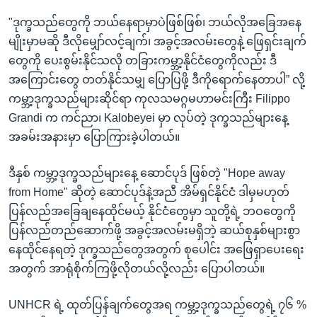
"ဒုက္ခသည်တွေကို ဘယ်နေရာမှာပဲဖြစ်ဖြစ်၊ ဘယ်လိုအခြေအနေ
မျိုးမှာမဆို ဒီလိုမျှော်လင့်ချက်၊ အခွင့်အလမ်းတွေနဲ့ ဖြေရှင်းချက်
တွေကို ပေးစွမ်းနိုင်သလို တခြားကမ္ဘာ့နိုင်ငံတွေကိုလည်း ဒီ
အကြောင်းတွေ တတ်နိုင်သမျှ ပြောပြဖို့ ဒီကိုရောက်နေတာပါ” လို့
ကမ္ဘာ့ဒုက္ခသည်များဆိုင်ရာ ကုလသမဂ္ဂမဟာမင်းကြီး Filippo
Grandi က ကင်ညာ၊ Kalobeyei မှာ လုပ်တဲ့ ဒုက္ခသည်များနေ့
အခမ်းအနားမှာ ပြောကြားခဲ့ပါတယ်။
ဒီနှစ် ကမ္ဘာ့ဒုက္ခသည်များနေ့ ဆောင်ပုဒ် ဖြစ်တဲ့ "Hope away
from Home" ဆိုတဲ့ ဆောင်ပုဒ်နဲ့အညီ အိမ်ရှင်နိုင်ငံ ဒါမှမဟုတ်
ပြန်လည်အခြေချနေထိုင်မယ့် နိုင်ငံတွေမှာ သူတို့ရဲ့ ဘဝတွေကို
ပြန်လည်တည်ဆောက်ဖို့ အခွင့်အလမ်းမရှိဘဲ့ ဆယ်စုနှစ်များစွာ
နေထိုင်နေရတဲ့ ဒုက္ခသည်တွေအတွက် စုပေါင်း အဖြေရှာပေးရေး
အတွက် အာရုံစိုက်ကြဖို့လိုတယ်လို့လည်း ပြောပါတယ်။
UNHCR ရဲ့ ထုတ်ပြန်ချက်တွေအရ ကမ္ဘာ့ဒုက္ခသည်တွေရဲ့ ၇၆ %