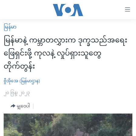
သုံး
ရ
လွယ်ကူ
မြန်မာ
မူလစာမျက်နှာ
စေ
မြန်မာနဲ့ ကမ္ဘာတလွှားက ဒုက္ခသည်အရေး
မြန်မာ
သည့်
ဖြေရှင်းဖို့ ကုလနဲ့ လှုပ်ရှားသူတွေ
ကမ္ဘာ့သတင်းများ
Link
တိုက်တွန်း
ဗွီဒီယို
နိုင်ငံတကာ
များ
သတင်းလွတ်လပ်ခွင့်
အမေရိကန်
ပင်မ
ဗွီအိုအေ (မြန်မာဌာန)
ရပ်ဝန်းတခု လမ်းတခု အလွန်
တရုတ်
အကြောင်းအရာ
၂၀ ဇြန္၊ ၂၀၂၃
သို့
အင်္ဂလိပ်စာလေ့လာမယ်
အစ္စရေး-ပါလက်စတိုင်း
ကျော်
မျှဝေပါ
အပတ်စဉ်ကဏ္ဍများ
အမေရိကန်သုံးအီဒီယံ
ကြည့်
ရေဒီယိုနှင့်ရုပ်သံ အချက်အလက်များ
မကြေးမုံရဲ့ အင်္ဂလိပ်စာ
ရေဒီယို
ရန်
ပင်မ
ရေဒီယို/တီဗွီအစီအစဉ်
ရုပ်ရှင်ထဲက အင်္ဂလိပ်စာ
တီဗွီ