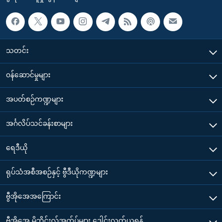
သတင်း
၀န်ဆောင်မှုများ
အပတ်စဉ်ကဏ္ဍများ
အင်္ဂလိပ်သင်ခန်းစာများ
ရေဒီယို
ရုပ်သံအစီအစဉ်နှင့် ဗွီဒီယိုကဏ္ဍများ
ဗွီအိုအေအကြောင်း
ဗွီအိုအေ မိုဘိုင်းလ်အက်ပ်များ ဒေါင်းလုတ်ယူရန်