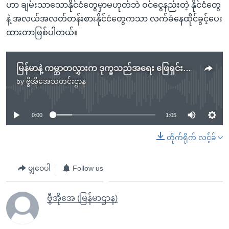
ဟာ ချမ်းသာသောနိုင်ငံတွေမှာမဟုတ်ဘဲ ဝင်ငွေနည်းတဲ့ နိုင်ငံတွေ
နဲ့ အလယ်အလတ်တန်းစားနိုင်ငံတွေကသာ လက်ခံနေထိုင်ခွင့်ပေး
ထားတာဖြစ်ပါတယ်။
မြန်မာနဲ့ ကမ္ဘာတလွှားက ဒုက္ခသည်အရေး ဖြေရှင်းဖို့ ကုလနဲ့ လှုပ်ရှားသူတွေတိုက်တွန်း
by
ဗွီအိုအေသတင်းဌာန
No media source currently available
0:00
1:05
တိုက်ရိုက် လင့်ခ်
မျှဝေပါ
Follow us
ဗွီအိုအေ (မြန်မာဌာန)