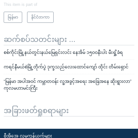
This item is part of
မြန်မာ
နိုင်ငံတကာ
ဆက်စပ်သတင်းများ ...
စစ်ကိုင်းမြို့နယ်တွင်းနယ်မြေရှင်းလင်း နေအိမ် ၁၅၀၀နီးပါး မီးရှို့ခံရ
ကရင်နီမယ်စဲမြို့တိုက်ပွဲ ဒုက္ခသည်လေးထောင်ကျော် ထိုင်း တိမ်းရှောင်
“မြန်မာ အပါအဝင် ကမ္ဘာတဝန်း လူ့အခွင့်အရေး အခြေအနေ ဆိုးရွားလာ”
ကုလမဟာမင်းကြီး
အခြားဖတ်ရှုစရာများ
ဗွီအိုအေ လူမှုကွန်ယက်များ