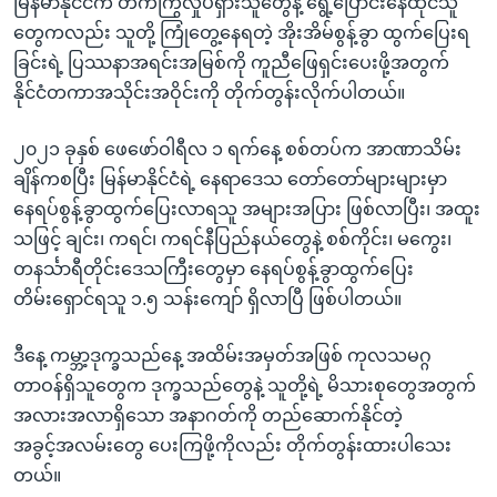
မြန်မာနိုင်ငံက တက်ကြွလှုပ်ရှားသူတွေနဲ့ ရွေ့ပြောင်းနေထိုင်သူ
တွေကလည်း သူတို့ ကြုံတွေ့နေရတဲ့ အိုးအိမ်စွန့်ခွာ ထွက်ပြေးရ
ခြင်းရဲ့ ပြဿနာအရင်းအမြစ်ကို ကူညီဖြေရှင်းပေးဖို့အတွက်
နိုင်ငံတကာအသိုင်းအဝိုင်းကို တိုက်တွန်းလိုက်ပါတယ်။
၂၀၂၁ ခုနှစ် ဖေဖော်ဝါရီလ ၁ ရက်နေ့ စစ်တပ်က အာဏာသိမ်း
ချိန်ကစပြီး မြန်မာနိုင်ငံရဲ့ နေရာဒေသ တော်တော်များများမှာ
နေရပ်စွန့်ခွာထွက်ပြေးလာရသူ အများအပြား ဖြစ်လာပြီး၊ အထူး
သဖြင့် ချင်း၊ ကရင်၊ ကရင်နီပြည်နယ်တွေနဲ့ စစ်ကိုင်း၊ မကွေး၊
တနင်္သာရီတိုင်းဒေသကြီးတွေမှာ နေရပ်စွန့်ခွာထွက်ပြေး
တိမ်းရှောင်ရသူ ၁.၅ သန်းကျော် ရှိလာပြီ ဖြစ်ပါတယ်။
ဒီနေ့ ကမ္ဘာ့ဒုက္ခသည်နေ့ အထိမ်းအမှတ်အဖြစ် ကုလသမဂ္ဂ
တာဝန်ရှိသူတွေက ဒုက္ခသည်တွေနဲ့ သူတို့ရဲ့ မိသားစုတွေအတွက်
အလားအလာရှိသော အနာဂတ်ကို တည်ဆောက်နိုင်တဲ့
အခွင့်အလမ်းတွေ ပေးကြဖို့ကိုလည်း တိုက်တွန်းထားပါသေး
တယ်။