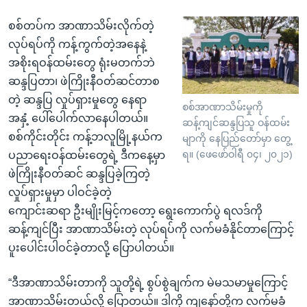
စစ်တပ်က အာဏာသိမ်းလိုက်တဲ့
လုပ်ရပ်ကို ကန့်ကွက်တဲ့အနေနဲ့
အစိုးရဝန်ထမ်းတွေ ရုံးမတက်ဘဲ
ဆန္ဒပြတာ၊ ဖဲကြိုးနီဝတ်ဆင်တာစ
တဲ့ ဆန္ဒပြ လှုပ်ရှားမှုတွေ နေရာ
စစ်အာဏာသိမ်းမှုကို
အနှံ့ ပေါ်ပေါက်လာနေပါတယ်။
ဆန့်ကျင်ဆန္ဒပြသူ ဝန်ထမ်း
စစ်ကိုင်းတိုင်း ကန့်ဘလူမြို့နယ်က
မျာကို နေပြည်တော်မှာ တွေ့
ရ။ (ဖေဖော်ဝါရီ ၀၄၊ ၂၀၂၁)
ပညာရေးဝန်ထမ်းတွေရဲ့ ဒီကနေ့မှာ
ဖဲကြိုးနီဝတ်ဆင် ဆန္ဒပြခဲ့ကြတဲ့
လှုပ်ရှားမှုမှာ ပါဝင်ခဲ့တဲ့
ကျောင်းဆရာ ဦးမျိုးမြင့်ကတော့ ရွေးကောက်ပွဲ ရလဒ်ကို
ဆန့်ကျင်ပြီး အာဏာသိမ်းတဲ့ လုပ်ရပ်ကို လက်မခံနိုင်တာကြောင့်
ပူးပေါင်းပါဝင်ခဲ့တာလို့ ပြောပါတယ်။
“ဒီအာဏာသိမ်းတာကို သူတို့ရဲ့ စွပ်စွဲချက်က မဲမသမာမှုကြောင့်
အာဏာသိမ်းတယ်လို့ ပြောတယ်။ ဒါကို ကျနော်တို့က လက်မခံ