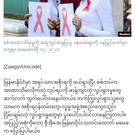
အ
သုတပဒေသာ အင်္ဂလိပ်စာ
ညွန်း
Learning English
စာမျက်နှာ
သို့
ဗွီအိုအေ လူမှုကွန်ယက်များ
ကျော်
ကြည့်
စစ်အာဏာသိမ်းမှုကို ဆန့်ကျင်ဆန္ဒပြသူ ဝန်ထမ်းမျာကို နေပြည်တော်မှာ
တွေ့ရ။ (ဖေဖော်ဝါရီ ၀၄၊ ၂၀၂၁)
ရန်
ဘာသာစကားများ
ရှာဖွေ
[Zawgyi/Unicode]
ရန်
နေရာ
မြန်မာနိုင်ငံမှာ အရပ်သားအစိုးရကို ဖယ်ရှားပြီး စစ်တပ်က
သို့
အာဏာသိမ်းလိုက်တဲ့ လုပ်ရပ်ကို ဆန့်ကျင်တဲ့ လှုပ်ရှားမှုတွေ
ကျော်
ဆက်လက် ထွက်ပေါ်လာနေပါတယ်။ တက်ကြွလှုပ်ရှားသူတွေ
ရန်
သာမက အစိုးရဝန်ထမ်းတွေ၊ လူမှုအဖွဲ့အစည်းတွေလည်း
ငြိမ်းချမ်းတဲ့ လှုပ်ရှားမှုတွေမှာ ပူးပေါင်းပါဝင်လာနေကြတာပါ။
အပြည့်အစုံကိုတော့ ဗွီအိုအေ မြန်မာပိုင်းသတင်းထောက် မမေခ
က ပြောပြပါမယ်။