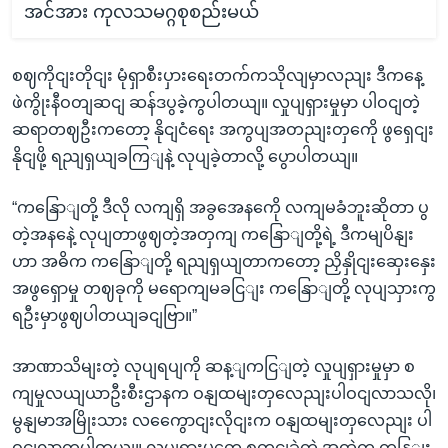
အင်အား ကုလသမဂ္ဂစုစည်းမယ်
စဈကိုငျးတိုငျး မုံရှာစီးပှားရေးတက်ကသိုလျမှာလညျး ဒီကနေ့
ဖဲကွိုးနီဝတျဆငျ ဆန်ဒပွခဲ့ကွပါတယျ။ လှုပျရှားမှုမှာ ပါဝငျတဲ့
ဆရာတဈဦးကတော့ နိုငျငံရေး အကွပျအတညျးတှကေို ဖွရှေငျး
နိုငျဖို့ ရညျရှယျခကြျနဲ့ လုပျခဲ့တာလို့ ပွောပါတယျ။
“ကနြောျတို့ ဒီလို လကျရှိ အခွအေနကေို လကျမခံဘူးဆိုတာ ပွ
တဲ့အနနေဲ့ လုပျတာဖွဈတဲ့အတှကျ ကနြောျတို့ရဲ့ ဒီကမျပိနျး
ဟာ အဓိက ကနြောျတို့ ရညျရှယျတာကတော့ ညှိနှိုငျးဆှေးနှေး
အဖွရှောမှု တဈခုကို မရောကျမခငြျး ကနြောျတို့ လုပျသှားကွ
ရဦးမှာဖွဈပါတယျခငျဗြာ။”
အာဏာသိမျးတဲ့ လုပျရပျကို ဆန့ျကငြျတဲ့ လှုပျရှားမှုမှာ စ
ကျမှုလယျယာဦးစီးဌာနက ဝနျထမျးတှလေညျးပါဝငျလာသလို၊
မွနျမာအမြိုးသား လကွေောငျးလိုငျးက ဝနျထမျးတှလေညျး ပါ
ဝငျလာကွပါတယျ။ လှုပျရှားမှုတှေ စတငျခဲ့တဲ့ အထဲက ကနြျး