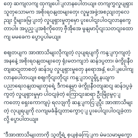
တှေ ဆကျလကျ ထှကျပေါျလာနပေါတယျ။ တကျကွှလှုပျရှား
သူတှသောမက အစိုးရဝနျထမျးတှေ၊ လူမှုအဖှဲ့အစညျးတှလေ
ညျး ငွိမျးခမြျးတဲ့ လှုပျရှားမှုတှမှော ပူးပေါငျးပါဝငျလာနကွေ
တာပါ။ အပွည့ျအစုံကိုတော့ ဗှီအိုအေ မွနျမာပိုငျးသတငျးထော
ကျ မမခေက ပွောပွပါမယျ။
စဈတပျက အာဏာသိမျးလိုကျတဲ့ လုပျရပျကို ကန့ျကှကျတဲ့
အနနေဲ့ အစိုးရဝနျထမျးတှေ ရုံးမတကျဘဲ ဆန်ဒပွတာ၊ ဖဲကွိုးနီဝ
တျဆငျတာစတဲ့ ဆန်ဒပွ လှုပျရှားမှုတှေ နရောအနှံ့ ပေါျပေါကျ
လာနပေါတယျ။ စဈကိုငျးတိုငျး ကန့ျဘလူမွို့နယျက
ပညာရေးဝနျထမျးတှရေဲ့ ဒီကနေ့မှာ ဖဲကွိုးနီဝတျဆငျ ဆန်ဒပွခဲ့
ကွတဲ့ လှုပျရှားမှုမှာ ပါဝငျခဲ့တဲ့ ကြောငျးဆရာ ဦးမြိုးမွင့ျ
ကတော့ ရှေးကောကျပှဲ ရလဒျကို ဆန့ျကငြျပွီး အာဏာသိမျး
တဲ့ လုပျရပျကို လကျမခံနိုငျတာကွောင့ျ ပူးပေါငျးပါဝငျခဲ့တာ
လို့ ပွောပါတယျ။
“ဒီအာဏာသိမျးတာကို သူတို့ရဲ့ စှပျစှဲခကြျက မဲမသမာမှုကွော