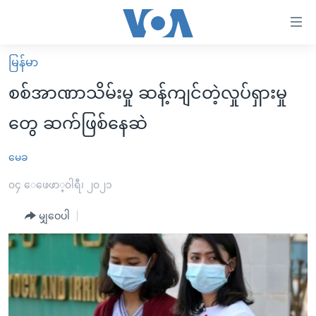
သုံး
ရ
လွယ်ကူ
မြန်မာ
မူလစာမျက်နှာ
စေ
စစ်အာဏာသိမ်းမှု ဆန့်ကျင်တဲ့လှုပ်ရှားမှု
မြန်မာ
သည့်
တွေ ဆက်ဖြစ်နေဆဲ
ကမ္ဘာ့သတင်းများ
Link
ဗွီဒီယို
နိုင်ငံတကာ
မေခ
များ
သတင်းလွတ်လပ်ခွင့်
အမေရိကန်
၀၄ ေဖေဖာ္၀ါရီ၊ ၂၀၂၁
ပင်မ
ရပ်ဝန်းတခု လမ်းတခု အလွန်
တရုတ်
အကြောင်းအရာ
မျှဝေပါ
သို့
အင်္ဂလိပ်စာလေ့လာမယ်
အစ္စရေး-ပါလက်စတိုင်း
ကျော်
အပတ်စဉ်ကဏ္ဍများ
အမေရိကန်သုံးအီဒီယံ
ကြည့်
ရေဒီယိုနှင့်ရုပ်သံ အချက်အလက်များ
မကြေးမုံရဲ့ အင်္ဂလိပ်စာ
ရေဒီယို
ရန်
ပင်မ
ရေဒီယို/တီဗွီအစီအစဉ်
ရုပ်ရှင်ထဲက အင်္ဂလိပ်စာ
တီဗွီ