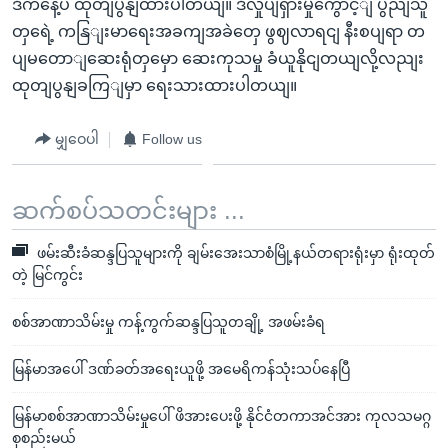
ဒီကနေ့ပဲ ထုတျပွနျထားပါတယျ။ ဒီလှုပျရှားမှုကွောင့ျ ပွညျသူ
တှရေဲ့ ကနြျးမာရေးအခကျအခဲတှေ ဖွဈလာရငျ နီးစပျရာ တ
ပျမတောျဆေးရုံတှမှော ဆေးကုသမှု ခံယူနိုငျတယျလို့လညျး
ထုတျပွနျခကြျမှာ ရေးသားထားပါတယျ။
မျှဝေပါ
Follow us
ဆက်စပ်သတင်းများ ...
ဖမ်းဆီးခံဆန္ဒပြသူများကို ချမ်းအေးသာစံမြို့နယ်တရားရုံးမှာ ရုံးထုတ်
တဲ့ မြင်ကွင်း
စစ်အာဏာသိမ်းမှု ကန့်ကွက်ဆန္ဒပြသူတချို့ အဖမ်းခံရ
မြန်မာအပေါ် ဒဏ်ခတ်အရေးယူဖို့ အမေရိကန်သုံးသပ်နေပြီ
မြန်မာစစ်အာဏာသိမ်းမှုပေါ် ဖိအားပေးဖို့ နိုင်ငံတကာအင်အား ကုလသမဂ္ဂ
စုစည်းမယ်