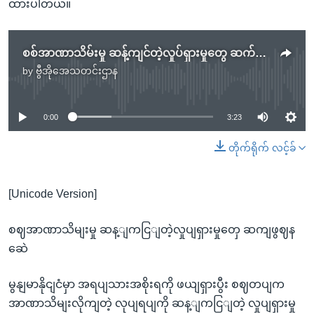
ထားပါတယ်။
စစ်အာဏာသိမ်းမှု ဆန့်ကျင်တဲ့လှုပ်ရှားမှုတွေ ဆက်ဖြစ်နေဆဲ
by
ဗွီအိုအေသတင်းဌာန
No media source currently available
0:00
3:23
တိုက်ရိုက် လင့်ခ်
[Unicode Version]
စဈအာဏာသိမျးမှု ဆန့ျကငြျတဲ့လှုပျရှားမှုတှေ ဆကျဖွဈန
ဆေဲ
မွနျမာနိုငျငံမှာ အရပျသားအစိုးရကို ဖယျရှားပွီး စဈတပျက
အာဏာသိမျးလိုကျတဲ့ လုပျရပျကို ဆန့ျကငြျတဲ့ လှုပျရှားမှု