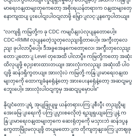
မာရေးဝနျထမျးတှကေတော့ အစိုးရယန်တရားက ဝနျထမျးတှေ
နောကျထပျ ပူးပေါငျးပါဝငျလာဖို့ မြှောျလင့ျနကွေပါတယျ။
“လကျရှိ ကမြတို့က ခု CDC ကမျပိနျးပဲလုပျနတောပေါ့။
CDC+RMM လုပျနတေဲ့သူတှလေညျးရှိတာပေါ့။ အကွီးတှလေ
ညျး ခုပါလာပွီပေါ့။ ဒီအခွအေနကေတော့လေ၊ အကွီးတှလေညျး
တောျတောျ Level တှအေထိ ပါလာပွီ။ ကမြတို့ကတော့ အဆုံး
ထိလုပျဖို့ စဉျးစားထားတယျ။ အားလုံးကလညျး အဆုံးထိ ပါဝ
ငျဖို့ ဆန်ဒရှိကွတယျ။ အားလုံးပဲ ကမြတို့ ကနြျးမာရေးဝနျထ
မျးတှကေို ထောကျခံနရေုံနဲ့တော့ အားပေးနရေုံနဲ့တော့ အဆငျမပွ
ဘေူးပေါ့။ အားလုံးပါဝငျကွမှ အဆငျပွမှောပါ။”
နိုငျငံတောျရဲ့ အုပျခြုပျမှု ယန်တရားပကြျစီးပွီး တညျငွိမျ
အေးခမြျးရေးကို ပကြျပွားစလေိုတဲ့ ရညျရှယျခကြျနဲ့ က
နြျးမာရေးဝနျထမျးတှကေ ဆေးရုံတှကေို မသှားဘဲ ဆန်ဒပွန
ကွေတာမြိုးမလုပျဖို့ တပျမတောျက တိုကျတှနျးခကြျတဈခု