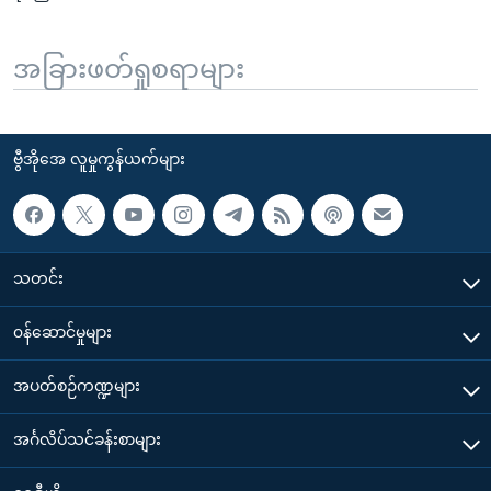
အခြားဖတ်ရှုစရာများ
ဗွီအိုအေ လူမှုကွန်ယက်များ
သတင်း
၀န်ဆောင်မှုများ
အပတ်စဉ်ကဏ္ဍများ
အင်္ဂလိပ်သင်ခန်းစာများ