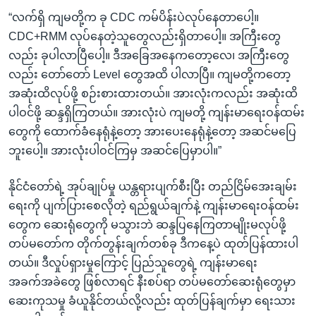
“လက်ရှိ ကျမတို့က ခု CDC ကမ်ပိန်းပဲလုပ်နေတာပေါ့။
CDC+RMM လုပ်နေတဲ့သူတွေလည်းရှိတာပေါ့။ အကြီးတွေ
လည်း ခုပါလာပြီပေါ့။ ဒီအခြေအနေကတော့လေ၊ အကြီးတွေ
လည်း တော်တော် Level တွေအထိ ပါလာပြီ။ ကျမတို့ကတော့
အဆုံးထိလုပ်ဖို့ စဉ်းစားထားတယ်။ အားလုံးကလည်း အဆုံးထိ
ပါဝင်ဖို့ ဆန္ဒရှိကြတယ်။ အားလုံးပဲ ကျမတို့ ကျန်းမာရေးဝန်ထမ်း
တွေကို ထောက်ခံနေရုံနဲ့တော့ အားပေးနေရုံနဲ့တော့ အဆင်မပြေ
ဘူးပေါ့။ အားလုံးပါဝင်ကြမှ အဆင်ပြေမှာပါ။”
နိုင်ငံတော်ရဲ့ အုပ်ချုပ်မှု ယန္တရားပျက်စီးပြီး တည်ငြိမ်အေးချမ်း
ရေးကို ပျက်ပြားစေလိုတဲ့ ရည်ရွယ်ချက်နဲ့ ကျန်းမာရေးဝန်ထမ်း
တွေက ဆေးရုံတွေကို မသွားဘဲ ဆန္ဒပြနေကြတာမျိုးမလုပ်ဖို့
တပ်မတော်က တိုက်တွန်းချက်တစ်ခု ဒီကနေ့ပဲ ထုတ်ပြန်ထားပါ
တယ်။ ဒီလှုပ်ရှားမှုကြောင့် ပြည်သူတွေရဲ့ ကျန်းမာရေး
အခက်အခဲတွေ ဖြစ်လာရင် နီးစပ်ရာ တပ်မတော်ဆေးရုံတွေမှာ
ဆေးကုသမှု ခံယူနိုင်တယ်လို့လည်း ထုတ်ပြန်ချက်မှာ ရေးသား