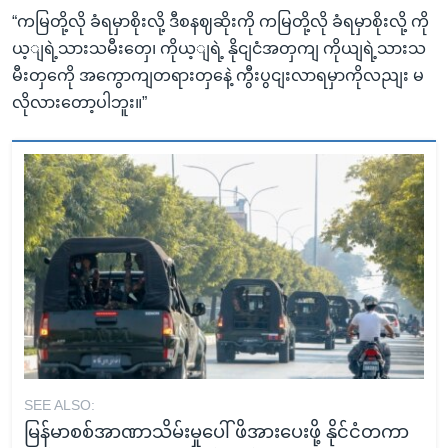
“ကမြတို့လို ခံရမှာစိုးလို့ ဒီစနဈဆိုးကို ကမြတို့လို ခံရမှာစိုးလို့ ကို
ယ့ျရဲ့သားသမီးတှေ၊ ကိုယ့ျရဲ့ နိုငျငံအတှကျ ကိုယျရဲ့သားသ
မီးတှကေို အကွောကျတရားတှနေဲ့ ကွီးပွငျးလာရမှာကိုလညျး မ
လိုလားတော့ပါဘူး။”
SEE ALSO:
မြန်မာစစ်အာဏာသိမ်းမှုပေါ် ဖိအားပေးဖို့ နိုင်ငံတကာ