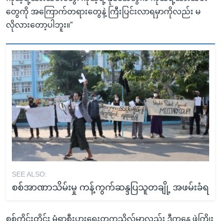
တွေကို အကြောက်တရားတွေနဲ့ ကြီးပြင်းလာရမှာကိုလည်း မ
လိုလားတော့ပါဘူး။”
SEE ALSO:
စစ်အာဏာသိမ်းမှု ကန့်ကွက်ဆန္ဒပြသူတချို့ အဖမ်းခံရ
စစ်ကိုင်းတိုင်း မုံရွာစီးပွားရေးတက္ကသိုလ်မှာလည်း ဒီကနေ့ ဖဲကြိုး