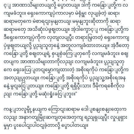
င့ျ အာဏာသိမျးတယျလို့ ပွောတယျ။ ဒါကို ကနြောျတို့က လ
ကျမခံဘူး။ ရှေးကောကျပှဲကာလမှာ မဲရုံမှူး လုပျခဲ့တဲ့ ဆရာ၊
ဆရာမတှကေ မဲစာရငျးမှနျတယျ၊ မမှနျဘူးဆိုတာကို ဆရာ
ဆရာမတှေ အသိဆုံးပဲဖွဈတယျ။ အဲ့ဒါကွောင့ျ ကနြောျတို့က
ဒီရှေးကောကျပှဲကိုက လှတျလပျပွီး တရားမြှတတဲ့ ရှေးကောကျ
ပှဲဖွဈတယျလို့ ပွညျသူတှနေဲ့ အတူလကျခံထားတယျ။ အဲ့ဒီတော့
ကနြောျတို့ စဈတပျရဲ့ စှပျစှဲခကြျတှကေို လကျမခံဘူး။ စဈ
တပျက အာဏာသိမျးတာကိုလညျး လကျမခံဘူး။ ပွညျသူတှ
ကေ ရှေးခယြျတငျမွှောကျထားတဲ့ အစိုးရကိုပဲ ကနြောျတို့က
အတညျပွုတယျ။ ကနြောျတို့ အစိုးရကိုပဲ ပွညျသူ့အစိုးရအန
နေဲ့ မွငျခငြျတယျ။ ကနြောျတို့ ရရှိပွီးသား ဒီမိုကရစေီကိုလ
ညျး ကနြောျတို့ မဆုံးရှုံးခငြျဘူး။”
ကန့ျဘလူမွို့နယျက ကြောငျးဆရာမ ဒေါျစနျးစနျးထှေးက
လညျး အနာဂတျမြိုးဆကျတှအေတှကျ ရညျရှယျပွီး လှုပျရှား
မှုမှာ ပူးပေါငျးပါဝငျခဲ့တာလို့ ပွောပါတယျ။