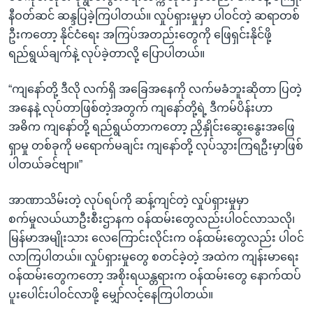
နီဝတ်ဆင် ဆန္ဒပြခဲ့ကြပါတယ်။ လှုပ်ရှားမှုမှာ ပါဝင်တဲ့ ဆရာတစ်
ဦးကတော့ နိုင်ငံရေး အကြပ်အတည်းတွေကို ဖြေရှင်းနိုင်ဖို့
ရည်ရွယ်ချက်နဲ့ လုပ်ခဲ့တာလို့ ပြောပါတယ်။
“ကျနော်တို့ ဒီလို လက်ရှိ အခြေအနေကို လက်မခံဘူးဆိုတာ ပြတဲ့
အနေနဲ့ လုပ်တာဖြစ်တဲ့အတွက် ကျနော်တို့ရဲ့ ဒီကမ်ပိန်းဟာ
အဓိက ကျနော်တို့ ရည်ရွယ်တာကတော့ ညှိနှိုင်းဆွေးနွေးအဖြေ
ရှာမှု တစ်ခုကို မရောက်မချင်း ကျနော်တို့ လုပ်သွားကြရဦးမှာဖြစ်
ပါတယ်ခင်ဗျာ။”
အာဏာသိမ်းတဲ့ လုပ်ရပ်ကို ဆန့်ကျင်တဲ့ လှုပ်ရှားမှုမှာ
စက်မှုလယ်ယာဦးစီးဌာနက ဝန်ထမ်းတွေလည်းပါဝင်လာသလို၊
မြန်မာအမျိုးသား လေကြောင်းလိုင်းက ဝန်ထမ်းတွေလည်း ပါဝင်
လာကြပါတယ်။ လှုပ်ရှားမှုတွေ စတင်ခဲ့တဲ့ အထဲက ကျန်းမာရေး
ဝန်ထမ်းတွေကတော့ အစိုးရယန္တရားက ဝန်ထမ်းတွေ နောက်ထပ်
ပူးပေါင်းပါဝင်လာဖို့ မျှော်လင့်နေကြပါတယ်။