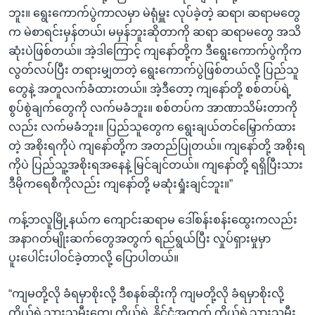
ဘူး။ ရွေးကောက်ပွဲကာလမှာ မဲရုံမှူး လုပ်ခဲ့တဲ့ ဆရာ၊ ဆရာမတွေ
က မဲစာရင်းမှန်တယ်၊ မမှန်ဘူးဆိုတာကို ဆရာ ဆရာမတွေ အသိ
ဆုံးပဲဖြစ်တယ်။ အဲ့ဒါကြောင့် ကျနော်တို့က ဒီရွေးကောက်ပွဲကိုက
လွတ်လပ်ပြီး တရားမျှတတဲ့ ရွေးကောက်ပွဲဖြစ်တယ်လို့ ပြည်သူ
တွေနဲ့ အတူလက်ခံထားတယ်။ အဲ့ဒီတော့ ကျနော်တို့ စစ်တပ်ရဲ့
စွပ်စွဲချက်တွေကို လက်မခံဘူး။ စစ်တပ်က အာဏာသိမ်းတာကို
လည်း လက်မခံဘူး။ ပြည်သူတွေက ရွေးချယ်တင်မြှောက်ထား
တဲ့ အစိုးရကိုပဲ ကျနော်တို့က အတည်ပြုတယ်။ ကျနော်တို့ အစိုးရ
ကိုပဲ ပြည်သူ့အစိုးရအနေနဲ့ မြင်ချင်တယ်။ ကျနော်တို့ ရရှိပြီးသား
ဒီမိုကရေစီကိုလည်း ကျနော်တို့ မဆုံးရှုံးချင်ဘူး။”
ကန့်ဘလူမြို့နယ်က ကျောင်းဆရာမ ဒေါ်စန်းစန်းထွေးကလည်း
အနာဂတ်မျိုးဆက်တွေအတွက် ရည်ရွယ်ပြီး လှုပ်ရှားမှုမှာ
ပူးပေါင်းပါဝင်ခဲ့တာလို့ ပြောပါတယ်။
“ကျမတို့လို ခံရမှာစိုးလို့ ဒီစနစ်ဆိုးကို ကျမတို့လို ခံရမှာစိုးလို့
ကိုယ့်ရဲ့သားသမီးတွေ၊ ကိုယ့်ရဲ့ နိုင်ငံအတွက် ကိုယ်ရဲ့သားသမီး