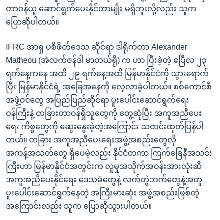
တာဝန်ယူ ဆောင်ရွက်ပေးနိုင်တာမျိုး မရှိဘူးလို့လည်း သူက
ပြောဆိုပါတယ်။
IFRC အာရှ ပစိဖိတ်ဒေသ ဆိုင်ရာ ဒါရိုက်တာ Alexander
Matheou (အဲလက်ဇန်ဒါ မာတယ်ရို) က ဟာ ပြီးခဲ့တဲ့ ဧပြီလ ၂၃
ရက်နေ့ကနေ အထိ ၂၉ ရက်နေ့အထိ မြန်မာနိုင်ငံကို သွားရောက်
ပြီး မြန်မာနိုင်ငံရဲ့ အခြေအနေကို လေ့လာခဲ့ပါတယ်။ စစ်ကောင်စီ
အဖွဲ့ဝင်တွေ အပြည်ပြည်ဆိုင်ရာ ပူးပေါင်းဆောင်ရွက်ရေး
ဝန်ကြီးနဲ့ တခြားတာဝန်ရှိသူတွေကို တွေ့ဆုံပြီး အကူအညီပေး
ရေး ကိစ္စတွေကို ဆွေးနွေးခဲ့တဲ့အကြောင်း သတင်းထုတ်ပြန်ပါ
တယ်။ တခြား အကူအညီပေးရေးအဖွဲ့အစည်းတွေလို
အကန့်အသတ်တွေ ရှိပေမဲ့လည်း နိုင်ငံတကာ ကြက်ခြေနီအသင်း
ကြီးဟာ မြန်မာနိုင်ငံအတွင်းက လူမှုအသိုက်အဝန်းအားလုံးဆီ
အကူအညီပေးနိုင်ရေး ဒေသခံတွေနဲ့ လက်တွဲဘက်တွေနဲ့အတူ
ပူးပေါင်းဆောင်ရွက်နေတဲ့ အကြီးမားဆုံး အဖွဲ့အစည်းဖြစ်တဲ့
အကြောင်းလည်း သူက ပြောဆိုသွားပါတယ်။