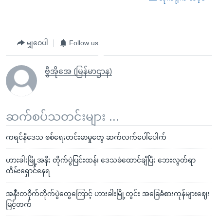
မျှဝေပါ
Follow us
ဗွီအိုအေ (မြန်မာဌာန)
ဆက်စပ်သတင်းများ ...
ကရင်နီဒေသ စစ်ရေးတင်းမာမှုတွေ ဆက်လက်ပေါ်ပေါက်
ဟားခါးမြို့အနီး တိုက်ပွဲပြင်းထန်၊ ဒေသခံထောင်ချီပြီး ဘေးလွတ်ရာ
တိမ်းရှောင်နေရ
အနီးတဝိုက်တိုက်ပွဲတွေကြောင့် ဟားခါးမြို့တွင်း အခြေခံစားကုန်များဈေး
မြင့်တက်