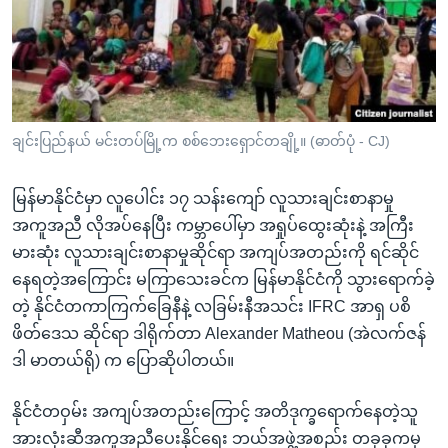
အ
သုတပဒေသာ အင်္ဂလိပ်စာ
ညွန်း
Learning English
စာမျက်နှာ
သို့
ဗွီအိုအေ လူမှုကွန်ယက်များ
ကျော်
ကြည့်
ချင်းပြည်နယ် မင်းတပ်မြို့က စစ်ဘေးရှောင်တချို့။ (ဓာတ်ပုံ - CJ)
ရန်
ဘာသာစကားများ
ရှာဖွေ
မြန်မာနိုင်ငံမှာ လူပေါင်း ၁၇ သန်းကျော် လူသားချင်းစာနာမှု
ရန်
အကူအညီ လိုအပ်နေပြီး ကမ္ဘာပေါ်မှာ အရှုပ်ထွေးဆုံးနဲ့ အကြီး
နေရာ
မားဆုံး လူသားချင်းစာနာမှုဆိုင်ရာ အကျပ်အတည်းကို ရင်ဆိုင်
သို့
နေရတဲ့အကြောင်း မကြာသေးခင်က မြန်မာနိုင်ငံကို သွားရောက်ခဲ့
ကျော်
တဲ့ နိုင်ငံတကာကြက်ခြေနီနဲ့ လခြမ်းနီအသင်း IFRC အာရှ ပစိ
ရန်
ဖိတ်ဒေသ ဆိုင်ရာ ဒါရိုက်တာ Alexander Matheou (အဲလက်ဇန်
ဒါ မာတယ်ရို) က ပြောဆိုပါတယ်။
နိုင်ငံတဝှမ်း အကျပ်အတည်းကြောင့် အတိဒုက္ခရောက်နေတဲ့သူ
အားလုံးဆီအကူအညီပေးနိုင်ရေး ဘယ်အဖွဲ့အစည်း တခုခုကမှ