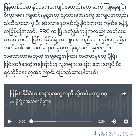
မြန်မာနိုင်ငံမှာ နိုင်ငံရေးအကျပ်အတည်းတွေ ဆက်ကြုံနေရပြီး
စီးပွားရေး ကျဆင်းမှုနဲ့အတူ လူသားဘေးဒုက္ခ အကျပ်အတည်း
သိသိသာသာ ပိုပြီး ဆိုးလာနေတယ်လို့ နိုင်ငံတကာကြက်ခြေနီနဲ့
လခြမ်းနီအသင်း IFRC က ပြီးခဲတဲ့နှစ်ကုန်ကလည်း သတိပေး
ထားပါတယ်။ မြန်မာနိုင်ငံရဲ့ အကျပ်အတည်းဟာ ရှုပ်ထွေးပြီး၊
ဘက်ပေါင်းစုံ သက်ရောက်မှုတွေ ရှိနေသလို၊ နိုင်ငံတွင်း
သဘောထားမတူတဲ့ အဖွဲ့တွေအကြား တင်းမာမှုတွေ ပိုပြီး
ပြင်းထန်နေတဲ့အကြောင်းနဲ့ လူအများအပြား ဘေးဒုက္ခပိုပြီး
ရင်ဆိုင်နေရတဲ့အကြောင်း ပြောဆိုထားပါတယ်။
မြန်မာနိုင်ငံမှာ စာနာမှုအကူအညီ လိုအပ်နေသူ ၁၇ သန်းကျော်ရှိ - IFRC
by
ဗွီအိုအေသတင်းဌာန
No media source currently available
0:00
0:30
တိုက်ရိုက် လင့်ခ်