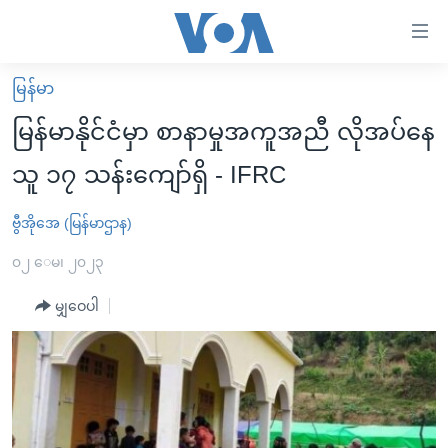
သုံး
ရ
လွယ်ကူ
မြန်မာ
မူလစာမျက်နှာ
စေ
မြန်မာနိုင်ငံမှာ စာနာမှုအကူအညီ လိုအပ်နေ
မြန်မာ
သည့်
သူ ၁၇ သန်းကျော်ရှိ - IFRC
ကမ္ဘာ့သတင်းများ
Link
ဗွီဒီယို
နိုင်ငံတကာ
ဗွီအိုအေ (မြန်မာဌာန)
များ
သတင်းလွတ်လပ်ခွင့်
အမေရိကန်
၀၂ ေမ၊ ၂၀၂၃
ပင်မ
ရပ်ဝန်းတခု လမ်းတခု အလွန်
တရုတ်
အကြောင်းအရာ
မျှဝေပါ
သို့
အင်္ဂလိပ်စာလေ့လာမယ်
အစ္စရေး-ပါလက်စတိုင်း
ကျော်
အပတ်စဉ်ကဏ္ဍများ
အမေရိကန်သုံးအီဒီယံ
ကြည့်
ရေဒီယိုနှင့်ရုပ်သံ အချက်အလက်များ
မကြေးမုံရဲ့ အင်္ဂလိပ်စာ
ရေဒီယို
ရန်
ပင်မ
ရေဒီယို/တီဗွီအစီအစဉ်
ရုပ်ရှင်ထဲက အင်္ဂလိပ်စာ
တီဗွီ