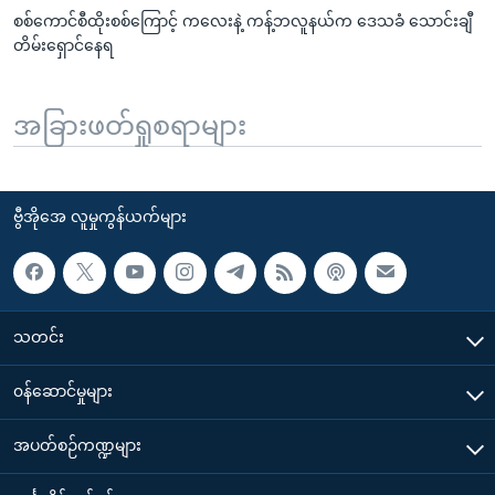
စစ်ကောင်စီထိုးစစ်ကြောင့် ကလေးနဲ့ ကန့်ဘလူနယ်က ဒေသခံ သောင်းချီ
တိမ်းရှောင်နေရ
အခြားဖတ်ရှုစရာများ
ဗွီအိုအေ လူမှုကွန်ယက်များ
သတင်း
၀န်ဆောင်မှုများ
အပတ်စဉ်ကဏ္ဍများ