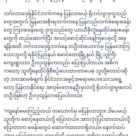
ဘင်္ဂလားဒေ့ရှ်နိုင်ငံဘက်ကနေ ပြန်လာမယ့် ရိုဟင်ဂျာဒုက္ခသည်
တွေအတွက် မြန်မာအစိုးရဘက်ကနေ ပြန်လည်လက်ခံရေးစခန်း
တွေ ကြားစခန်းတွေ ဒုက္ခသည်တွေ ယာယီခိုလှုံနေထိုင်ရေးစခန်း
တွေကို တည်ဆောက်ပြီး အသင့်စောင့်ဆိုင်းနေကြပေမဲ့လို့ အခု
ချိန်အထိ ဘင်္ဂလားဒေ့ရှ်ဘက်နေ တဦးတယောက်မှ ပြန်မလာကြ
သေးဘူးလို့ ရခိုင်ပြည်နယ် မောင်တောမြို့နယ် မြို့သူကြီး
ကျေးရွာသား ဦးလှထွန်းကလည်း ပြောပြပါတယ်။ အဓိက
ကတော့ သူတို့နေထိုင်ဖို့စီစဉ်ပေးထားတာပေမဲ့ သူတို့တောင်းဆို
တဲ့ ဘဝအာမခံချက် နိုင်ငံသားအခွင့်အရေးမပေးသေးသရွေ့
တော့ ပြန်လာနိုင်ရေး အလှမ်းဝေးနေဦးမှာပဲလို့ ရိုဟင်ဂျာမူဆလင်
တဦးဖြစ်တဲ့ ဦးလှထွန်းကပြောပါတယ်။
“ကျနော်မေးကြည့်တယ် တယောက်မှ မပြန်လာဘူး။ ဒါပေမယ့်
သူတို့က စောင့်နေတယ်လို့ ပြောတယ်။ အားလုံးပြင်ထားတယ်လို့
ပြောတာက စခန်းတွေပဲ ဆောက်ထားတာရှိတယ်။ နောက်ထပ်
ဘာမှ မပြင်ထားဘူး ကျနော်တို့ လူတွေက အဓိက တောင်းဆိုနေ