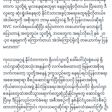
တာက သူတို့ရဲ့ မူလနေရာတွေမှာ နေခွင့်ရဖို့လိုတယ်။ ပြီးတော့ ဒီ
လူတွေ ဆုံးရှုံးခံနေရတဲ့ နိုင်ငံသားအခွင့်အရေးတွေရဖို့လိုတယ်။
အဲဒါတွေကို အစိုးရက ဘာမှ မပြောပဲနဲ့ ဒီကို ပြန်လာမယ်ဆိုရင်
NVC လက်ခံရမယ်ဆိုပြီး ပြောတာက တယောက်မှ မလာနဲ့လို့
ပြောတာနဲ့ အတူတူပဲ။ သူတို့ရဲ့ ဘဝတွေက အရင်လိုပေါ့ နှစ် ၂၀
-၃၀ နေရမှာကို ကြောက်တယ် အဲဒါကြောင့်မို့လို့ တယောက်မှ ပြန်
မလာတာ”
ကုလသမဂ္ဂနဲ့ နိုင်ငံတကာက ရိုဟင်ဂျာလို့ ခေါ်ဝေါ်သုံးစွဲပေမဲ့ ရို
ဟင်ဂျာဆိုတဲ့အသုံးအနှုန်းကို လက်မခံမထားတဲ့ မြန်မာအစိုးရ
ဘက်ကတော့ သူတို့အနေနဲ့ ဒုက္ခသည်တွေ နေရပ်ရင်းပြန်လာရေး
အစစအရာရာ စီစဉ်ဆောင်ရွက်ပြီးဖြစ်သလို မြန်မာအစိုးရ
ကိုယ်စားလှယ်အဖွဲ့ နိုင်ငံခြားရေးအတွင်းဝန်ကိုယ်တိုင် ရိုဟင်ဂျာ
စခန်းတွေထဲအထိသွားရောက်တွေ့ဆုံညှိနှိုင်းမှုတွေ ဆောင်ရွက်
ပြီးမှ ဒီပြန်လည်လက်ခံရေး အစီအစဉ်ကို နှစ်နိုင်ငံပူးပေါင်းစီစဉ်
ထားတာဖြစ်ကြောင်း ကုလသမဂ္ဂဆိုင်ရာ မြန်မာသံအမတ်ကြီး ဦး