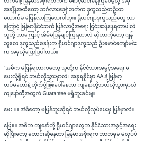
လက်ခံဖို့ မြန်မာအစိုးရဘက်က စောင့်ဆိုင်းနေကြပေမဲ့လို့ အခု
အချိန်အထိတော့ ဘင်္ဂလားဒေ့ရှ်ဘက်က ဒုက္ခသည်တဦးတ
ယောက်မှ မပြန်လာကြသေးပါဘူး။ ရိုဟင်ဂျာဒုက္ခသည်တွေ ဘာ
ကြောင့် မြန်မာနိုင်ငံဘက် ပြန်လာဖို့အရေး ငြင်းဆန်နေရတာပါလဲ
သူတို့ ဘာကြောင့် အိမ်မပြန်ချင်ကြရတာလဲ ဆိုတာကိုတော့ ဂျန်
သူလေ ဒုက္ခသည်စခန်းက ရိုဟင်ဂျာဒုက္ခသည် ဦးမောင်ကျော်မင်း
က အခုလိုပြောပြပါတယ်။
“အဓိက မပြန်ရတာကတော့ သူတို့က နိုင်ငံသားအခွင့်အရေး မ
ပေးလို့ရှိရင် ဘယ်လိုသွားမှာလဲ။ အခုရခိုင်မှာ AA နဲ့ မြန်မာ့
တပ်မတော်နဲ့ တိုက်ပွဲဖြစ်ပေါ်နေတာ ကျနော်တို့ဘယ်လိုသွားမှာလဲ
ကျနော်တို့အတွက် Guarantee မရှိဘူးခင်ဗျ။
မေး ။ ။ အဲဒီတော့ မပြန်ဘူးဆိုရင် ဘယ်လိုလုပ်ပေးမှ ပြန်မှာလဲ။
ဖြေ။ ။ အဓိက ကျနော်တို့ ရိုဟင်ဂျာတွေက နိုင်ငံသားအခွင့်အရေး
ဆိုပြီးတော့ တောင်းဆိုနေတာ မြန်မာအစိုးရက ဘာတခုမှ မလုပ်ပဲ