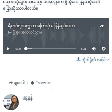
ဟောက်ဒိုဆွမ်းကလည်း မနေ့တုန်းက ဗွီအိုအေမြန်မာပိုင်းကို
ပြောဆိုထားပါတယ်။
ရိုဟင်ဂျာတွေ ဘာကြောင့် မပြန်ချင်သလဲ
by
ဗွီအိုအေသတင်းဌာန
No media source currently available
0:00
5:31
တိုက်ရိုက် လင့်ခ်
မျှဝေပါ
Follow us
ဆုမွန်