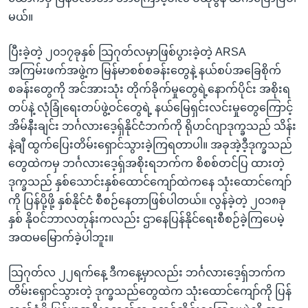
မယ်။
ပြီးခဲ့တဲ့ ၂၀၁၇ခုနှစ် သြဂုတ်လမှာဖြစ်ပွားခဲ့တဲ့ ARSA
အကြမ်းဖက်အဖွဲ့က မြန်မာစစ်စခန်းတွေနဲ့ နယ်စပ်အခြေစိုက်
စခန်းတွေကို အင်အားသုံး တိုက်ခိုက်မှုတွေရဲ့နောက်ပိုင်း အစိုးရ
တပ်နဲ့ လုံခြုံရေးတပ်ဖွဲ့ဝင်တွေရဲ့ နယ်မြေရှင်းလင်းမှုတွေကြောင့်
အိမ်နီးချင်း ဘင်္ဂလားဒေ့ရှ်နိုင်ငံဘက်ကို ရိုဟင်ဂျာဒုက္ခသည် သိန်း
နဲ့ချီ ထွက်ပြေးတိမ်းရှောင်သွားခဲ့ကြရတာပါ။ အခုအဲ့ဒီ့ဒုက္ခသည်
တွေထဲကမှ ဘင်္ဂလားဒေ့ရှ်အစိုးရဘက်က စိစစ်တင်ပြ ထားတဲ့
ဒုက္ခသည် နှစ်သောင်းနှစ်ထောင်ကျော်ထဲကနေ သုံးထောင်ကျော်
ကို ပြန်ပို့ဖို့ နှစ်နိုင်ငံ စီစဉ်နေတာဖြစ်ပါတယ်။ လွန်ခဲ့တဲ့ ၂၀၁၈ခု
နှစ် နိုဝင်ဘာလတုန်းကလည်း ဌာနေပြန်နိုင်ရေးစီစဉ်ခဲ့ကြပေမဲ့
အထမမြောက်ခဲ့ပါဘူး။
သြဂုတ်လ ၂၂ရက်နေ့ ဒီကနေ့မှာလည်း ဘင်္ဂလားဒေ့ရှ်ဘက်က
တိမ်းရှောင်သွားတဲ့ ဒုက္ခသည်တွေထဲက သုံးထောင်ကျော်ကို ပြန်