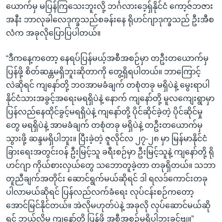
ယောက်မှ မပြန်ကြသေးဘူးလို့ ဘင်္ဂလားဒေ့ရှ်နိုင်ငံ ကော့ဇ်ဘဇား
အနီး ဘာလုခါလေဒုက္ခသည်စခန်းနေ ရိုဟင်ဂျာဒုက္ခသည် ဦးအီစ
လံက အခုလိုပြောပြပါတယ်။
“ဒီကနေ့ကတော့ နေရပ်ပြန်မယ့်အစီအစဉ်မှာ တဦးတယောက်မှ
ပြန်ဖို့ စိတ်ဆန္တမရှိဘူးဆိုတာကို တွေ့ရှိရပါတယ်။ ဘာကြောင့်
လဲဆိုရင် ကျနော်တို့ ဘဝအာမခံချက် တစုံတခု မရှိပဲနဲ့ မွေးရာပါ
နိုင်ငံသားအခွင့်အရေးမရရှိပဲနဲ့ နောက် ကျနော်တို့ မူလကျေးရွာမှာ
ပြန်လည်နေထိုင်ခွင့်မရရှိပဲနဲ့ ကျနော်တို့ ပိုင်ဆိုင်ခဲ့တဲ့ ပိုင်ဆိုင်မှု
တွေ မရရှိပဲနဲ့ အာမခံချက် တစုံတခု မရှိပဲနဲ့ တဦးတယောက်မှ
သွားဖို့ ဆန္ဒမရှိပါဘူး။ ပြီးခဲ့တဲ့ ဇူလိုင်လ ၂၇-၂၈ မှာ မြန်မာနိုင်ငံ
ခြားရေးအတွင်းဝန် ဦးမြင့်သူ ခရီးစဉ်မှာ ဦးမြင့်သူနဲ့ ကျနော်တို့ ရို
ဟင်ဂျာ ကိုယ်စားလှယ်တွေ သဘောတူခဲ့တာ တခုရှိတယ်။ သဘာ
တူညီချက်အတိုင်း ဆောင်ရွက်မယ်ဆိုရင် ဒါ ရလဒ်ကောင်းတခု
ပါလာမယ်ဆိုရင် ပြန်လည်လက်ခံရေး လုပ်ငန်းစဉ်ကတော့
အောင်မြင်နိုင်တယ်။ အဲလိုမဟုတ်ပဲနဲ့ အခုလို လုပ်ဆောင်မယ်ဆို
ရင် ဘယ်လိုမှ ကျနော်တို့ ပြန်ဖို့ အစီအစဉ်မရှိပါဘူးခင်ဗျ။”