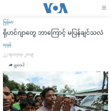
သုံး
ရ
လွယ်ကူ
မြန်မာ
မူလစာမျက်နှာ
စေ
ရိုဟင်ဂျာတွေ ဘာကြောင့် မပြန်ချင်သလဲ
မြန်မာ
သည့်
ကမ္ဘာ့သတင်းများ
ဆုမွန်
Link
ဗွီဒီယို
နိုင်ငံတကာ
၂၂ ၾသဂုတ္၊ ၂၀၁၉
များ
သတင်းလွတ်လပ်ခွင့်
အမေရိကန်
မျှဝေပါ
ပင်မ
ရပ်ဝန်းတခု လမ်းတခု အလွန်
တရုတ်
အကြောင်းအရာ
သို့
အင်္ဂလိပ်စာလေ့လာမယ်
အစ္စရေး-ပါလက်စတိုင်း
ကျော်
အပတ်စဉ်ကဏ္ဍများ
အမေရိကန်သုံးအီဒီယံ
ကြည့်
ရေဒီယိုနှင့်ရုပ်သံ အချက်အလက်များ
မကြေးမုံရဲ့ အင်္ဂလိပ်စာ
ရေဒီယို
ရန်
ပင်မ
ရေဒီယို/တီဗွီအစီအစဉ်
ရုပ်ရှင်ထဲက အင်္ဂလိပ်စာ
တီဗွီ