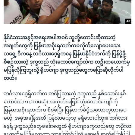
အ
သုတပဒေသာ အင်္ဂလိပ်စာ
ညွန်း
Learning English
စာမျက်နှာ
သို့
ဗွီအိုအေ လူမှုကွန်ယက်များ
ကျော်
နိုင်ငံသားအခွင့်အရေးအပါအဝင် သူတို့တောင်းဆိုထားတဲ့
ကြည့်
အချက်တွေကို မြန်မာအစိုးရဘက်ကမလိုက်လျောပေးသေး
ရန်
သရွေ့ ဒီကနေ့ ဘင်္ဂလားဒေ့ရှ်ကနေ မြန်မာနိုင်ငံဘက်ကို ပြန်ပို့ဖို့
ဘာသာစကားများ
ရှာဖွေ
စီစဉ်ထားတဲ့ ဒုက္ခသည် သုံးထောင်ကျော်ထဲက တဦးတယောက်မှ
ရန်
မပြန်လိုကြဘူးလို့ ရိုဟင်ဂျာ ဒုက္ခသည်တွေကပြောဆိုလိုက်ပါ
နေရာ
တယ်။
သို့
ကျော်
ဘင်္ဂလားဒေ့ရှ်ဘက်က တင်ပြထားတဲ့ ဒုက္ခသည် နှစ်သောင်းနှစ်
ရန်
ထောင်ထဲက ပထမဆုံး အသုတ်အဖြစ် သုံးထောင်ကျော်ကို
မြန်မာအစိုးရဘက်က စီစစ်ပြီး ပြန်လက်ခံဖို့သဘောတူထားပေ
မယ့်၊ အခုအချိန်အထိ ပြန်လာမယ့်သူ မရှိသေးပါဘူး။ ဘင်္ဂလား
ဒေ့ရ်ှ ဒုက္ခသည်တွေစခန်းတွေထဲ ရိုဟင်ဂျာဒုက္ခသည်တွေ တဦးတ
ယောက်မှ ပြန်မလာတာ ဘာကြောင့်ပါလဲ မဆုမွန် ဆက်ပြောပြပါ