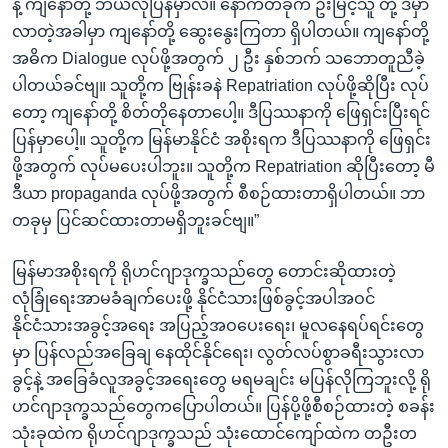
နဲ့ ကျနော်တို့ ဘယ်လိုပြန်မှာလဲ။ နောက်တခုက ဦးမြင့်သူ တို့ ဒီမှာ
လာတဲ့အခါမှာ ကျနော်တို့ ဆွေးနွေးကြတာ ရှိပါတယ်။ ကျနော်တို့
အဓိက Dialogue လုပ်ဖို့အတွက် ၂ ဦး နှစ်ဘက် သဘောတူညီခဲ့
ပါတယ်ခင်ဗျ။ သူတို့က ဗြုန်းခနဲ Repatriation လုပ်ဖို့ဆိုပြီး လုပ်
တော့ ကျနော်တို့ စိတ်တိုနေတာပေါ့။ ဒီပြဿနာကို ဖြေရှင်းပြီးရင်
ပြန်မှာပေါ့။ သူတို့က မြန်မာနိုင်ငံ အစိုးရက ဒီပြဿနာကို ဖြေရှင်း
ဖို့အတွက် လုပ်မပေးပါဘူး။ သူတို့က Repatriation ဆိုပြီးတော့ မီ
ဒီယာ propaganda လုပ်ဖို့အတွက် စီစဉ်ထားတာရှိပါတယ်။ ဘာ
တခုမှ ပြင်ဆင်ထားတာမရှိဘူးခင်ဗျ။”
မြန်မာအစိုးရကို ရိုဟင်ဂျာဒုက္ခသည်တွေ တောင်းဆိုထားတဲ့
လုံခြုံရေးအာမခံချက်ပေးဖို့ နိုင်ငံသားဖြစ်ခွင့်အပါအဝင်
နိုင်ငံသားအခွင့်အရေး အပြည့်အဝပေးရေး၊ မူလနေရပ်ရင်းတွေ
မှာ ပြန်လည်အခြေချ နေထိုင်နိုင်ရေး၊ လွတ်လပ်စွာခရီးသွားလာ
ခွင့်နဲ့ အခြေခံလူအခွင့်အရေးတွေ မရမချင်း မပြန်လိုကြဘူးလို့ ရို
ဟင်ဂျာဒုက္ခသည်တွေကပြောပါတယ်။ ပြန်ပို့ဖို့စီစဉ်ထားတဲ့ စခန်း
သုံးခုထဲက ရိုဟင်ဂျာဒုက္ခသည် သုံးထောင်ကျော်ထဲက တဦးတ