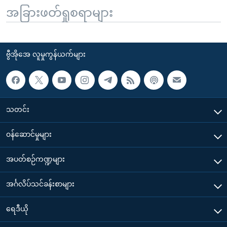
အခြားဖတ်ရှုစရာများ
ဗွီအိုအေ လူမှုကွန်ယက်များ
သတင်း
၀န်ဆောင်မှုများ
အပတ်စဉ်ကဏ္ဍများ
အင်္ဂလိပ်သင်ခန်းစာများ
ရေဒီယို