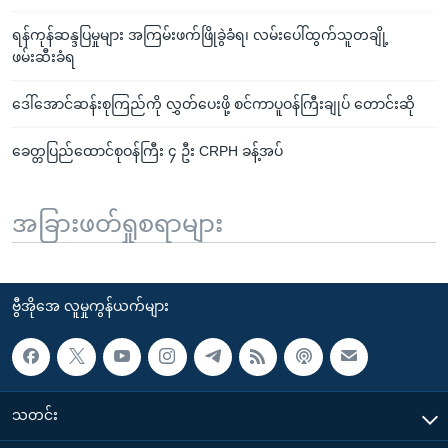
ရန်ကုန်ဆန္ဒပြမှုများ အကြမ်းဖက်ဖြိုခွဲခံရ၊ လမ်းပေါ်ထွက်သူတချို့
ဖမ်းဆီးခံရ
ဒေါ်အောင်ဆန်းစုကြည်ကို လွှတ်ပေးဖို့ စင်ကာပူဝန်ကြီးချုပ် တောင်းဆို
ခေတ္တပြည်ထောင်စုဝန်ကြီး ၄ ဦး CRPH ခန့်အပ်
အခြားဖတ်ရှုစရာများ
ဗွီအိုအေ လူမှုကွန်ယက်များ
သတင်း