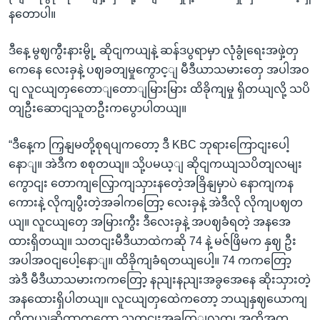
နတောပါ။
ဒီနေ့ မွဈကွီးနားမွို့ ဆိုငျကယျနဲ့ ဆန်ဒပွရာမှာ လုံခွုံရေးအဖှဲ့တှ
ကေနေ လေးခှနဲ့ ပဈခတျမှုကွောင့ျ မီဒီယာသမားတှေ အပါအဝ
ငျ လူငယျတှတေောျတောျမြားမြား ထိခိုကျမှု ရှိတယျလို့ သပိ
တျဦးဆောငျသူတဦးကပွောပါတယျ။
“ဒီနေ့က ကြှနျမတို့စုရပျကတော့ ဒီ KBC ဘုရားကြောငျးပေါ့
နောျ။ အဲဒီက စစုတယျ။ သို့ပမယ့ျ ဆိုငျကယျသပိတျလမျး
ကွောငျး တောကျလြှောကျသှားနတေဲ့အခြိနျမှာပဲ နောကျကန
ကေားနဲ့ လိုကျပွီးတဲ့အခါကတြော့ လေးခှနဲ့ အဲဒီလို လိုကျပဈတ
ယျ။ လူငယျတှေ အမြားကွီး ဒီလေးခှနဲ့ အပဈခံရတဲ့ အနအေ
ထားရှိတယျ။ သတငျးမီဒီယာထဲကဆို 74 နဲ့ မဇ်ဖြိမက နှဈ ဦး
အပါအဝငျပေါ့နောျ။ ထိခိုကျခံရတယျပေါ့။ 74 ကကတြော့
အဲဒီ မီဒီယာသမားကကတြော့ နညျးနညျးအခွအေနေ ဆိုးသှားတဲ့
အနထေားရှိပါတယျ။ လူငယျတှထေဲကတော့ ဘယျနှဈယောကျ
ထိတယျဆိုတာကတော့ သတငျးအခကြျလကျ အတိအက