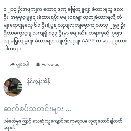
၁,၂၁၃ ဦးအနကျက ထောငျဒဏျခမြှတျခွငျး ခံထားရသူ လေး
ဦး၊ အမှုဖှင့ျခွငျးခံထားရပွီး ဖမျးဝရမျး ထုတျခံထားရလို့ တိ
မျးရှောငျနသေူ ၆၁ ဦးနဲ့ ပွနျလညျလှတျမွောကျလာသူ ၂၉၉ ဦး
ရှိတာကွောင့ျ လကျရှိ ၈၃၃ ဦးမှာ ဖမျးဆီး၊ တရားစှဲဆို၊ ပွဈဒ
ဏျခမြှတျခွငျး ခံထားရတယျလို့လညျး AAPP က ဖောျပွထား
ပါတယျ။
မျှဝေပါ
Follow us
နိုင်ကွန်းအိန်
ဆက်စပ်သတင်းများ ...
ပစ်ခတ်မှုကြောင့် သေဆုံးသူကျောင်းဆရာမဈာပန လူထုထောင်ချီတတ်
ရောက်