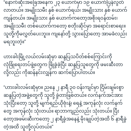
“နောက်ဆုံးအခြေအနေက ၂၃ ယောက်မှာ ၁၉ ယောက်ပြန်လွတ်
လာတယ်။ အမျိုးသမီး နှစ် ယောက်ရယ်၊ အမျိုးသား နှစ် ယောက်
ကျန်တယ်။ အမျိုးသား နှစ် ယောက်ကတော့အစိုးရဝန်ထမ်း၊
အမျိုးသမီး တစ်ယောက်ကတော့ စတိုးဆိုင်မှာ အရောင်းစာရေး။
သူတို့ကိုမလွှတ်ပေးဘူး။ ကျနော်တို့ သွားပြောတော့ အာမခံလည်း
မရဘူးတဲ့။”
ဟားခါးမြို့လယ်လမ်းဆုံမှာ ဆန္ဒပြသပိတ်စစ်ကြောင်းကို
လုံခြုံရေးတပ်ဖွဲ့တွေက ဖြိုခွဲခဲ့ပြီး ဆန္ဒပြသူတွေကို ဖမးဆီးတာ
လို့လည်း ကိုဆန်နင်းလျှန်က ဆက်ပြောပါတယ်။
“ဟားခါးလမ်းဆုံမှာ။ ညနေ ၂ နာရီ ၃၀ ဝန်းကျင်မှာ ငြိမ်းချမ်းစွာ
ဆန္ဒပြတဲ့အဖွဲ့တွေကို သူတို့ ခွဲတာဖြစ်တယ်။ လက်နက်အင်အား
သုံးပြီးတော့ သူတို့ မျက်ရည်ယိုဗုံးနဲ့၊ ရေနဲ့ အကုန်လုံး လက်နက်
တွေ အကုန်လုံး သုံးတယ်။ ရာဘာကျည်လည်း သုံးတယ်။ ပြီး
တော့အဖမ်းဆီးကတော့ ၂ နာရီခွဲအနေနဲ့ မိုးချုပ်တဲ့အထိ ၆ နာရီခွဲ
တဲ့အထိ သူတို့လုပ်တယ်။”