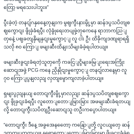
တြော့ မရသေးပါဘူး။”
ပွီးခဲ့တဲ့ တနငျ်ဂနှနေေ့တုနျးက မွဈကွီးနားမွို့မှာ ဆန်ဒပွသပိတျစ
ဈကွောငျး ဖွိုခှဲခံရပွီး လုံခွုံရေးတပျဖှဲ့တှကေနေ ရာဘာကညြျ
တှနေဲ့ ပဈခတျနှိမျနှငျးမှုကွောင့ျ လူ ငါး ဦး ထိခိုကျဒဏျရာရရှိ
သလို ၈၀ ကြောျ ဖမျးဆီးထိနျးသိမျးခံခဲ့ရပါတယျ။
ဖမျးဆီးခွငျးခံရတဲ့သူတှကေို ကခငြျငွိမျးခမြျးရေးအကြိုး
ဆောငျအဖှဲ့ PCG ကနေ ညှိနှိုငျးမှုကွောင့ျ တနငျ်လာနေ့မှာ လူ
၇၀ ကြောျပွနျလညျ လှတျမွောကျလာခဲ့ပါတယျ။
ရှမျးပွညျနယျ တောငျကွီးမွို့မှာလညျး ဆန်ဒပွသပိတျစဈကွော
ငျး ဖွိုခှငျးခံရပွီး လူတောျတောျမြားမြား အဖမျးဆီးခံရတယျ
လို့ တောငျကွီးသပိတျဦးဆောငျသူ တဦးကပွောပါတယျ။
“တောငျကွီး ဒီနေ့ အခွအေနတေော့ ကနြောျတို့ လူငယျတှေ ဆန်
ဒထှကျပွကွတယျ။ နရောတောျတောျမြားမြားမှာ ဖွိုခှငျးခံခဲ့ရ