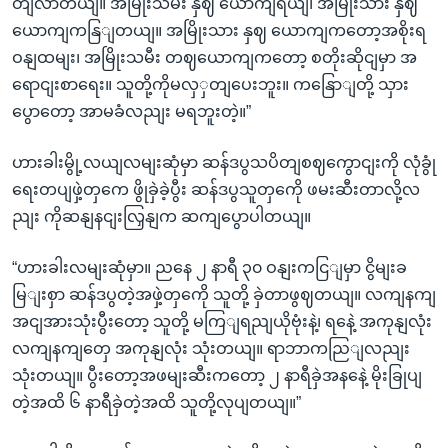
တျလာတယျ။ အမြိုးသမီး နှဈ ယောကျရယျ၊ အမြိုးသား နှဈ
ယောကျကနြျတယျ။ အမြိုးသား နှဈ ယောကျကတော့အစိုးရ
ဝနျထမျး၊ အမြိုးသမီး တဈယောကျကတော့ စတိုးဆိုငျမှာ အ
ရောငျးစာရေး။ သူတို့ကိုမလှှတျပေးဘူး။ ကနြောျတို့ သှား
ပွောတော့ အာမခံလညျး မရဘူးတဲ့။”
ဟားခါးမွို့လယျလမျးဆုံမှာ ဆန်ဒပွသပိတျစဈကွောငျးကို လုံခွုံ
ရေးတပျဖှဲ့တှကေ ဖွိုခှဲခဲ့ပွီး ဆန်ဒပွသူတှကေို ဖမးဆီးတာလို့လ
ညျး ကိုဆနျနငျးလြှနျက ဆကျပွောပါတယျ။
“ဟားခါးလမျးဆုံမှာ။ ညနေ ၂ နာရီ ၃၀ ဝနျးကငြျမှာ ငွိမျးခ
မြျးစှာ ဆန်ဒပွတဲ့အဖှဲ့တှကေို သူတို့ ခှဲတာဖွဈတယျ။ လကျနကျ
အငျအားသုံးပွီးတော့ သူတို့ မကြျရညျယိုဗုံးနဲ့၊ ရနေဲ့ အကုနျလုံး
လကျနကျတှေ အကုနျလုံး သုံးတယျ။ ရာဘာကညြျလညျး
သုံးတယျ။ ပွီးတော့အဖမျးဆီးကတော့ ၂ နာရီခှဲအနနေဲ့ မိုးခြုပျ
တဲ့အထိ ၆ နာရီခှဲတဲ့အထိ သူတို့လုပျတယျ။”