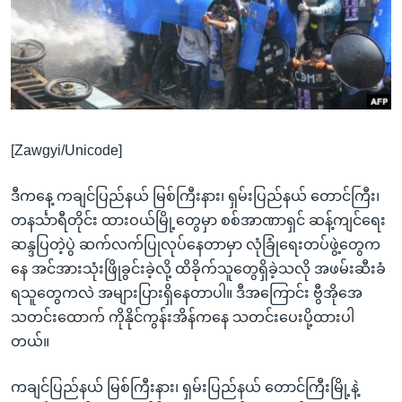
အ
သုတပဒေသာ အင်္ဂလိပ်စာ
ညွန်း
Learning English
စာမျက်နှာ
သို့
ဗွီအိုအေ လူမှုကွန်ယက်များ
ကျော်
ကြည့်
[Zawgyi/Unicode]
ရန်
ဘာသာစကားများ
ရှာဖွေ
ဒီကနေ့ ကချင်ပြည်နယ် မြစ်ကြီးနား၊ ရှမ်းပြည်နယ် တောင်ကြီး၊
ရန်
တနင်္သာရီတိုင်း ထားဝယ်မြို့တွေမှာ စစ်အာဏာရှင် ဆန့်ကျင်ရေး
နေရာ
ဆန္ဒပြတဲ့ပွဲ ဆက်လက်ပြုလုပ်နေတာမှာ လုံခြုံရေးတပ်ဖွဲ့တွေက
သို့
နေ အင်အားသုံးဖြိုခွင်းခဲ့လို့ ထိခိုက်သူတွေရှိခဲ့သလို အဖမ်းဆီးခံ
ကျော်
ရသူတွေကလဲ အများပြားရှိနေတာပါ။ ဒီအကြောင်း ဗွီအိုအေ
ရန်
သတင်းထောက် ကိုနိုင်ကွန်းအိန်ကနေ သတင်းပေးပို့ထားပါ
တယ်။
ကချင်ပြည်နယ် မြစ်ကြီးနား၊ ရှမ်းပြည်နယ် တောင်ကြီးမြို့နဲ့