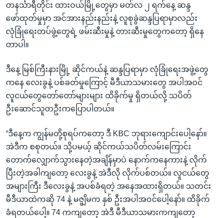
တနင်္သာရီတိုင်း ထားဝယ်မြို့တွေမှာ မတ်လ ၂ ရက်နေ့ ဆန္ဒ
ဖော်ထုတ်မှုမှာ အင်အားနည်းနည်းနဲ့ လူစုခွဲဆန္ဒပြရာမှာလည်း
လုံခြုံရေးတပ်ဖွဲ့တွေရဲ့ ဖမ်းဆီးမှုနဲ့ တားဆီးမှုတွေကတော့ ရှိနေ
တာပါ။
ဒီနေ့ မြစ်ကြီးနားမြို့ ဆိုင်ကယ်နဲ့ ဆန္ဒပြရာမှာ လုံခြုံရေးအဖွဲ့တွေ
ကနေ လေးခွနဲ့ ပစ်ခတ်မှုကြောင့် မီဒီယာသမားတွေ အပါအဝင်
လူငယ်တွေတော်တော်များများ ထိခိုက်မှု ရှိတယ်လို့ သပိတ်
ဦးဆောင်သူတဦးကပြောပါတယ်။
“ဒီနေ့က ကျွန်မတို့စုရပ်ကတော့ ဒီ KBC ဘုရားကျောင်းပေါ့နော်။
အဲဒီက စစုတယ်။ သို့ပမယ့် ဆိုင်ကယ်သပိတ်လမ်းကြောင်း
တောက်လျှောက်သွားနေတဲ့အချိန်မှာပဲ နောက်ကနေကားနဲ့ လိုက်
ပြီးတဲ့အခါကျတော့ လေးခွနဲ့ အဲဒီလို လိုက်ပစ်တယ်။ လူငယ်တွေ
အများကြီး ဒီလေးခွနဲ့ အပစ်ခံရတဲ့ အနေအထားရှိတယ်။ သတင်း
မီဒီယာထဲကဆို 74 နဲ့ မဇ္ဖျိမက နှစ် ဦးအပါအဝင်ပေါ့နော်။ ထိခိုက်
ခံရတယ်ပေါ့။ 74 ကကျတော့ အဲဒီ မီဒီယာသမားကကျတော့