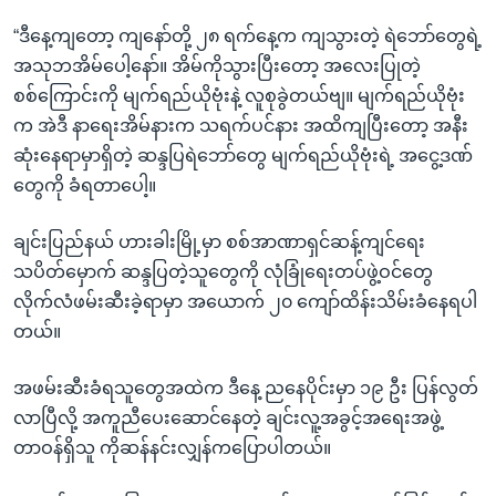
s
d
“ဒီနေ့ကျတော့ ကျနော်တို့ ၂၈ ရက်နေ့က ကျသွားတဲ့ ရဲဘော်တွေရဲ့
s
e
အသုဘအိမ်ပေါ့နော်။ အိမ်ကိုသွားပြီးတော့ အလေးပြုတဲ့
l
စစ်ကြောင်းကို မျက်ရည်ယိုဗုံးနဲ့ လူစုခွဲတယ်ဗျ။ မျက်ရည်ယိုဗုံး
i
က အဲဒီ နာရေးအိမ်နားက သရက်ပင်နား အထိကျပြီးတော့ အနီး
d
ဆုံးနေရာမှာရှိတဲ့ ဆန္ဒပြရဲဘော်တွေ မျက်ရည်ယိုဗုံးရဲ့ အငွေ့ဒဏ်
e
တွေကို ခံရတာပေါ့။
ချင်းပြည်နယ် ဟားခါးမြို့မှာ စစ်အာဏာရှင်ဆန့်ကျင်ရေး
သပိတ်မှောက် ဆန္ဒပြတဲ့သူတွေကို လုံခြုံရေးတပ်ဖွဲ့ဝင်တွေ
လိုက်လံဖမ်းဆီးခဲ့ရာမှာ အယောက် ၂၀ ကျော်ထိန်းသိမ်းခံနေရပါ
တယ်။
အဖမ်းဆီးခံရသူတွေအထဲက ဒီနေ့ ညနေပိုင်းမှာ ၁၉ ဦး ပြန်လွတ်
လာပြီလို့ အကူညီပေးဆောင်နေတဲ့ ချင်းလူ့အခွင့်အရေးအဖွဲ့
တာဝန်ရှိသူ ကိုဆန်နင်းလျှန်ကပြောပါတယ်။