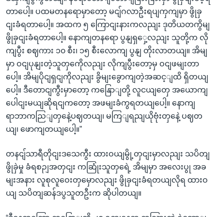
တာပေါ့။ ပထမတနရောမှာတော့ မငျ်ဂလာဦးရပျကှကျမှာ ဖွိုခှ
ငျးခံရတာပေါ့။ အထက ၅ ကြောငျးနားကလညျး ဒုတိယတကွိမျ
ဖွိုခှငျးခံရတာပေါ့။ နောကျတနရော ပွနျရှှေ့လညျး သူတို့က လို
ကျပွီး စဈကား ၁၀ စီး၊ ၁၅ စီးလောကျ ပွနျ တိုးလာတယျ။ အိမျ
မှာ ဝငျပုနျးတဲ့သူတှကေိုလညျး လိုကျပွီးတော့မှ ဝငျဖမျးတာ
ပေါ့။ အိမျပိုငျရှငျကိုလညျး ခွိမျးခွောကျတဲ့အဆင့ျထိ ရှိတယျ
ပေါ့။ ဒီတောငျကွီးမှာတော့ ကနြောျတို့ လူငယျတှေ အယောကျ
ပေါငျးမယျဆိုရငျကတော့ အဖမျးခံကွရတယျပေါ့။ နောကျ
ရာဘာကညြျတှနေဲ့ပဈတယျ၊ မကြျရညျယိုဗုံးတှနေဲ့ ပဈတ
ယျ၊ ဖောကျတယျပေါ့။”
တနငျ်သာရီတိုငျးဒသေကွီး ထားဝယျမွို့တှငျးမှာလညျး သပိတျ
ဖွိုခှဲမှု ခံရစဉျအတှငျး ကဆြုံးသူတှရေဲ့ အိမျမှာ အလေးပွု အခ
မျးအနား လူစုလူဝေးတှမှောလညျး ဖွိုခှငျးခံရတယျလိုရ ထားဝ
ယျ သပိတျဆန်ဒပွသူတဦးက ဆိုပါတယျ။