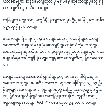
ဟားခါးမွို့မှာ ဆန်ဒဖောျထုတျပှဲ မရှိပမေဲ့ ဆုတောငျးပှဲတှေ ရှိန
တေယျလို့ သူကဆိုပါတယျ။
ကနြျတဲ့ မငျးတပျ မတူပီမွို့နယျဘကျမှာ ငွိမျးခမြျးစှာ ဆန်ဒ
ပွမှုတှေ ရှိနပေါတယျ။
ဖဖေောျဝါရီ ၁ ရကျနေ့က တပျမတောျကနေ နိုငျငံတောျ
အာဏာကို ထိနျးသိမျးခဲ့ပွီးနောကျပိုငျး တနိုငျငံလုံး အတိုငျး
အတာနဲ့ ဆန်ဒပွသပိတျမှောကျခဲ့ရာမှာ လုံခွုံရေးတပျဖှဲ့တှကေနေ
ဖမျးဆီးမှု၊ သပိတျဖွိုခှဲ ပဈခတျမှုတှေ ဆကျတိုကျ ရှိလာနတော
ပါ။
တပျမတောျ အာဏာထိနျးသိမျးခဲ့တဲ့ ဖဖေောျဝါရီ တဈလ
အတောအတှငျး ဖမျးဆီး၊ တရားစှဲ ပွဈဒဏျခခြံရသူ ၁,၂၁၃ ဦး
ရှိပွီဖွဈပွီး အကွမျးဖကျ ဖွိုခှငျးခံရလို့ ကဆြုံးသှားခဲ့သူ ၃၀ ဦးခ
န့ျ ရှိခဲ့တယျလို့ နိုငျငံရေး အကဉြျးသားမြား ကူညီစောင့ျ
ရှောကျရေးအသငျး (AAPP) ကနေ ထုတျပွနျထားပါတယျ။