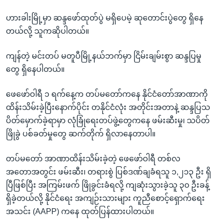
ဟားခါးမြို့မှာ ဆန္ဒဖော်ထုတ်ပွဲ မရှိပေမဲ့ ဆုတောင်းပွဲတွေ ရှိနေ
တယ်လို့ သူကဆိုပါတယ်။
ကျန်တဲ့ မင်းတပ် မတူပီမြို့နယ်ဘက်မှာ ငြိမ်းချမ်းစွာ ဆန္ဒပြမှု
တွေ ရှိနေပါတယ်။
ဖေဖော်ဝါရီ ၁ ရက်နေ့က တပ်မတော်ကနေ နိုင်ငံတော်အာဏာကို
ထိန်းသိမ်းခဲ့ပြီးနောက်ပိုင်း တနိုင်ငံလုံး အတိုင်းအတာနဲ့ ဆန္ဒပြသ
ပိတ်မှောက်ခဲ့ရာမှာ လုံခြုံရေးတပ်ဖွဲ့တွေကနေ ဖမ်းဆီးမှု၊ သပိတ်
ဖြိုခွဲ ပစ်ခတ်မှုတွေ ဆက်တိုက် ရှိလာနေတာပါ။
တပ်မတော် အာဏာထိန်းသိမ်းခဲ့တဲ့ ဖေဖော်ဝါရီ တစ်လ
အတောအတွင်း ဖမ်းဆီး၊ တရားစွဲ ပြစ်ဒဏ်ချခံရသူ ၁,၂၁၃ ဦး ရှိ
ပြီဖြစ်ပြီး အကြမ်းဖက် ဖြိုခွင်းခံရလို့ ကျဆုံးသွားခဲ့သူ ၃၀ ဦးခန့်
ရှိခဲ့တယ်လို့ နိုင်ငံရေး အကျဉ်းသားများ ကူညီစောင့်ရှောက်ရေး
အသင်း (AAPP) ကနေ ထုတ်ပြန်ထားပါတယ်။