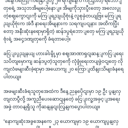
“ဒီနေ့ကတြော့ ကနြောျတို့ ၂၈ ရကျနေ့က ကသြှားတဲ့ ရဲဘောျ
တှရေဲ့ အသုဘအိမျပေါ့နောျ။ အိမျကိုသှားပွီးတော့ အလေးပွု
တဲ့စဈကွောငျးကို မကြျရညျယိုဗုံးနဲ့ လူစုခှဲတယျဗြ။ မကြျရ
ညျယိုဗုံးက အဲဒီ နာရေးအိမျနားက သရကျပငျနား အထိကပြွီး
တော့ အနီးဆုံးနရောမှာရှိတဲ့ ဆန်ဒပွရဲဘောျတှေ မကြျရညျယို
ဗုံးရဲ့ အငှေ့ဒဏျတှကေို ခံရတာပေါ့။
ခငြျးပွညျနယျ ဟားခါးမွို့မှာ စဈအာဏာရှငျဆန့ျကငြျရေး
သပိတျမှောကျ ဆန်ဒပွတဲ့သူတှကေို လုံခွုံရေးတပျဖှဲ့ဝငျတှေ လို
ကျလံဖမျးဆီးခဲ့ရာမှာ အယောကျ ၂၀ ကြောျထိနျးသိမျးခံနရေ
ပါတယျ။
အဖမျးဆီးခံရသူတှအေထဲက ဒီနေ့ ညနပေိုငျးမှာ ၁၉ ဦး ပွနျလှ
တျလာပွီလို့ အကူညီပေးဆောငျနတေဲ့ ခငြျးလူ့အခှင့ျအရေး
အဖှဲ့ တာဝနျရှိသူ ကိုဆနျနငျးလြှနျကပွောပါတယျ။
“နောကျဆုံးအခွအေနကေ ၂၃ ယောကျမှာ ၁၉ ယောကျပွနျလှ