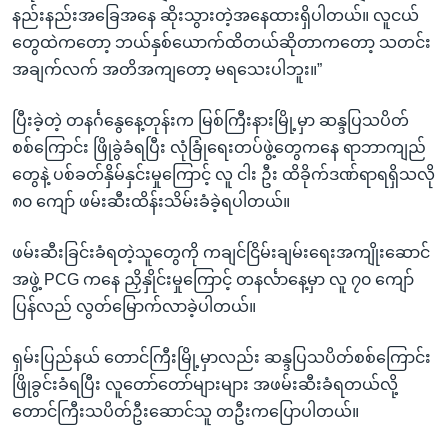
နည်းနည်းအခြေအနေ ဆိုးသွားတဲ့အနေထားရှိပါတယ်။ လူငယ်
တွေထဲကတော့ ဘယ်နှစ်ယောက်ထိတယ်ဆိုတာကတော့ သတင်း
အချက်လက် အတိအကျတော့ မရသေးပါဘူး။”
ပြီးခဲ့တဲ့ တနင်္ဂနွေနေ့တုန်းက မြစ်ကြီးနားမြို့မှာ ဆန္ဒပြသပိတ်
စစ်ကြောင်း ဖြိုခွဲခံရပြီး လုံခြုံရေးတပ်ဖွဲ့တွေကနေ ရာဘာကျည်
တွေနဲ့ ပစ်ခတ်နှိမ်နှင်းမှုကြောင့် လူ ငါး ဦး ထိခိုက်ဒဏ်ရာရရှိသလို
၈၀ ကျော် ဖမ်းဆီးထိန်းသိမ်းခံခဲ့ရပါတယ်။
ဖမ်းဆီးခြင်းခံရတဲ့သူတွေကို ကချင်ငြိမ်းချမ်းရေးအကျိုးဆောင်
အဖွဲ့ PCG ကနေ ညှိနှိုင်းမှုကြောင့် တနင်္လာနေ့မှာ လူ ၇၀ ကျော်
ပြန်လည် လွတ်မြောက်လာခဲ့ပါတယ်။
ရှမ်းပြည်နယ် တောင်ကြီးမြို့မှာလည်း ဆန္ဒပြသပိတ်စစ်ကြောင်း
ဖြိုခွင်းခံရပြီး လူတော်တော်များများ အဖမ်းဆီးခံရတယ်လို့
တောင်ကြီးသပိတ်ဦးဆောင်သူ တဦးကပြောပါတယ်။