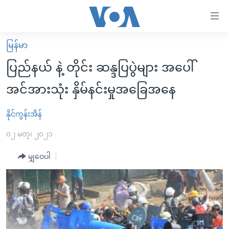
သုံး
ရ
လွယ်ကူ
မြန်မာ
မူလစာမျက်နှာ
စေ
ပြည်နယ် နဲ့ တိုင်း ဆန္ဒပြပွဲများ အပေါ်
မြန်မာ
သည့်
အင်အားသုံး နှိမ်နင်းမှုအခြေအနေ
ကမ္ဘာ့သတင်းများ
Link
ဗွီဒီယို
နိုင်ငံတကာ
နိုင်ကွန်းအိန်
များ
သတင်းလွတ်လပ်ခွင့်
အမေရိကန်
၀၂ မတ္၊ ၂၀၂၁
ပင်မ
ရပ်ဝန်းတခု လမ်းတခု အလွန်
တရုတ်
အကြောင်းအရာ
မျှဝေပါ
သို့
အင်္ဂလိပ်စာလေ့လာမယ်
အစ္စရေး-ပါလက်စတိုင်း
ကျော်
အပတ်စဉ်ကဏ္ဍများ
အမေရိကန်သုံးအီဒီယံ
ကြည့်
ရေဒီယိုနှင့်ရုပ်သံ အချက်အလက်များ
မကြေးမုံရဲ့ အင်္ဂလိပ်စာ
ရေဒီယို
ရန်
ပင်မ
ရေဒီယို/တီဗွီအစီအစဉ်
ရုပ်ရှင်ထဲက အင်္ဂလိပ်စာ
တီဗွီ