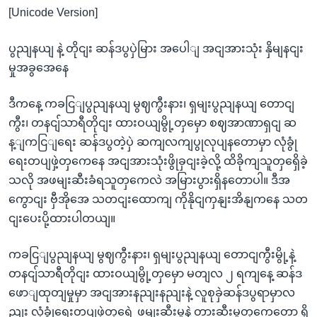
[Unicode Version]
ပွညျနယျ နဲ့ တိုငျး ဆန်ဒပွပှဲမြား အပေါျ အငျအားသုံး နှိမျနငျး
မှုအခွအေနေ
ဒီကနေ့ ကခငြျပွညျနယျ မွဈကွီးနား၊ ရှမျးပွညျနယျ တောငျ
ကွီး၊ တနငျ်သာရီတိုငျး ထားဝယျမွို့တှမှော စဈအာဏာရှငျ ဆ
န့ျကငြျရေး ဆန်ဒပွတဲ့ပှဲ ဆကျလကျပွုလုပျနတောမှာ လုံခွုံ
ရေးတပျဖှဲ့တှကေနေ အငျအားသုံးဖွိုခှငျးခဲ့လို့ ထိခိုကျသူတှရှေိခဲ့
သလို အဖမျးဆီးခံရသူတှကေလဲ အမြားပွားရှိနတောပါ။ ဒီအ
ကွောငျး ဗှီအိုအေ သတငျးထောကျ ကိုနိုငျကှနျးအိနျကနေ သတ
ငျးပေးပို့ထားပါတယျ။
ကခငြျပွညျနယျ မွဈကွီးနား၊ ရှမျးပွညျနယျ တောငျကွီးမွို့နဲ့
တနငျ်သာရီတိုငျး ထားဝယျမွို့တှမှော မတျလ ၂ ရကျနေ့ ဆန်ဒ
ဖောျထုတျမှုမှာ အငျအားနညျးနညျးနဲ့ လူစုခှဲဆန်ဒပွရာမှာလ
ညျး လုံခွုံရေးတပျဖှဲ့တှရေဲ့ ဖမျးဆီးမှုနဲ့ တားဆီးမှုတှကေတော့ ရှိ