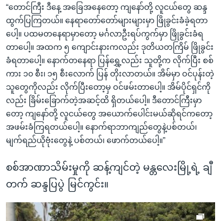
“တောင်ကြီး ဒီနေ့ အခြေအနေတော့ ကျနော်တို့ လူငယ်တွေ ဆန္ဒ
ထွက်ပြကြတယ်။ နေရာတော်တော်များများမှာ ဖြိုခွင်းခံခဲ့ရတာ
ပေါ့။ ပထမတနေရာမှာတော့ မင်္ဂလာဦးရပ်ကွက်မှာ ဖြိုခွင်းခံရ
တာပေါ့။ အထက ၅ ကျောင်းနားကလည်း ဒုတိယတကြိမ် ဖြိုခွင်း
ခံရတာပေါ့။ နောက်တနေရာ ပြန်ရွှေ့လည်း သူတို့က လိုက်ပြီး စစ်
ကား ၁၀ စီး၊ ၁၅ စီးလောက် ပြန် တိုးလာတယ်။ အိမ်မှာ ဝင်ပုန်းတဲ့
သူတွေကိုလည်း လိုက်ပြီးတော့မှ ဝင်ဖမ်းတာပေါ့။ အိမ်ပိုင်ရှင်ကို
လည်း ခြိမ်းခြောက်တဲ့အဆင့်ထိ ရှိတယ်ပေါ့။ ဒီတောင်ကြီးမှာ
တော့ ကျနော်တို့ လူငယ်တွေ အယောက်ပေါင်းမယ်ဆိုရင်ကတော့
အဖမ်းခံကြရတယ်ပေါ့။ နောက်ရာဘာကျည်တွေနဲ့ပစ်တယ်၊
မျက်ရည်ယိုဗုံးတွေနဲ့ ပစ်တယ်၊ ဖောက်တယ်ပေါ့။”
စစ်အာဏာသိမ်းမှုကို ဆန့်ကျင်တဲ့ မန္တလေးမြို့ရဲ့ ချီ
တက် ဆန္ဒပြပွဲ မြင်ကွင်း။