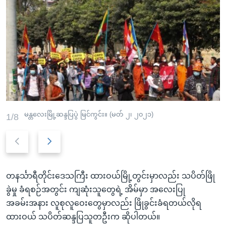
မန္တလေးမြို့ဆန္ဒပြပွဲ မြင်ကွင်း။ (မတ် ၂၊ ၂၀၂၁)
1/8
P
N
r
e
e
x
တနင်္သာရီတိုင်းဒေသကြီး ထားဝယ်မြို့တွင်းမှာလည်း သပိတ်ဖြို
v
t
ခွဲမှု ခံရစဉ်အတွင်း ကျဆုံးသူတွေရဲ့ အိမ်မှာ အလေးပြု
i
s
အခမ်းအနား လူစုလူဝေးတွေမှာလည်း ဖြိုခွင်းခံရတယ်လိုရ
o
l
ထားဝယ် သပိတ်ဆန္ဒပြသူတဦးက ဆိုပါတယ်။
u
i