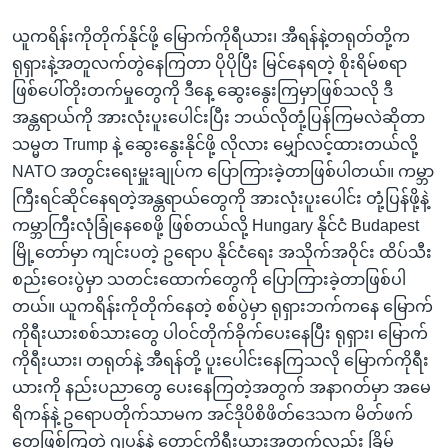
ယူကရိန်းကိုတိုက်နိုင်ဖို့ မြောက်ကိုရီယား၊ အီရန်နဲ့တရုတ်တို့က
ရုရှားနဲ့အတူလက်တွဲနေကြတာ ပိုပိုပြီး မြင်နေရတဲ့ စိုးရိမ်စရာ
ဖြစ်ပေါ်တိုးတက်မှုတွေကို ဒီနေ့ ဆွေးနွေးကြမှာဖြစ်သလို ဒီ
အန္တရာယ်ကို အားလုံးပူးပေါင်းပြီး ဘယ်လိုတုံ့ပြန်ကြမလဲဆိုတာ
သမ္မတ Trump နဲ့ ဆွေးနွေးနိုင်ဖို့ လိုလား မျှော်လင့်ထားတယ်လို့
NATO အတွင်းရေးမှူးချုပ်က ပြောကြားခဲ့တာဖြစ်ပါတယ်။ ကမ္ဘာ
ကြီးရင်ဆိုင်နေရတဲ့အန္တရာယ်တွေကို အားလုံးပူးပေါင်း တုံ့ပြန်ဖို့နဲ့
ကမ္ဘာကြီးလုံခြုံနေစေဖို့ ဖြစ်တယ်လို့ Hungary နိုင်ငံ Budapest
မြို့တော်မှာ ကျင်းပတဲ့ ဥရောပ နိုင်ငံရေး အသိုက်အဝိုင်း ထိပ်သီး
စည်းဝေးပွဲမှာ သတင်းထောက်တွေကို ပြောကြားခဲ့တာဖြစ်ပါ
တယ်။ ယူကရိန်းကိုတိုက်နေတဲ့ စစ်ပွဲမှာ ရုရှားဘက်ကနေ မြောက်
ကိုရီးယားစစ်သားတွေ ပါဝင်တိုက်ခိုက်ပေးနေပြီး ရုရှား၊ မြောက်
ကိုရီးယား၊ တရုတ်နဲ့ အီရန်တို့ ပူးပေါင်းနေကြသလို မြောက်ကိုရီး
ယားကို နည်းပညာတွေ ပေးနေကြတဲ့အတွက် အနာဂတ်မှာ အမေ
ရိကန်နဲ့ ဥရောပတိုက်သာမက အင်ဒိုပိစိဖိတ်ဒေသက မိတ်ဖက်
တွေဖြစ်ကြတဲ့ ဂျပန်နဲ့ တောင်ကိုရီးယားအတွက်လည်း ခြိမ်