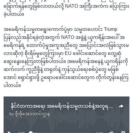
ခြောက်ရန်တွေဖြစ်လာတယ်လို့ NATO အကြီးအကဲက ပြောကြား
ခဲ့ပါတယ်။
အမေရိကန်သမ္မတရွေးကောက်ပွဲမှာ သမ္မတဟောင်း Trump
ပြန်လည်အနိုင်ရခဲ့တဲ့အတွက် NATO အဖွဲ့နဲ့ ယူကရိန်းအပေါ် အ
မေရိကန်ရဲ့ ထောက်ပံ့မှုအကူအညီတွေ အပြောင်းအလဲဖြစ်သွားမ
လားဆိုတဲ့ စိုးရိမ်မှုတွေကြားမှာ EU ခေါင်းဆောင်တွေ တွေ့ဆုံ
ဆွေးနွေးနေကြတာဖြစ်ပါတယ်။ အမေရိကန်အနေနဲ့ ယူကရိန်းကို
ဆက်လက် ကူညီဖို့နဲ့ တရုတ်နဲ့ ကုန်သွယ်ရေးစစ်ပွဲတွေ မဖြစ်
အောင် ရှောင်ရှားဖို့ ဥရောပခေါင်းဆောင်တွေက တိုက်တွန်းနေကြ
ပါတယ်။
နိုင်ငံတကာအရေး အမေရိကန်သမ္မတသစ်နဲ့အတူရင်ဆိုင်ဖို့ နေတိုးအကြီးအကဲလိုလား
by
ဗွီအိုအေသတင်းဌာန
No media source currently available