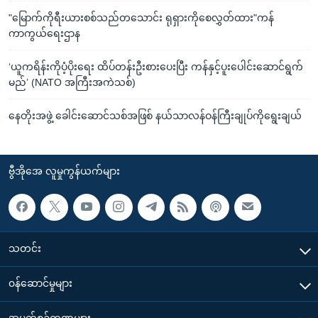
"မြောက်ကိုရီးယားစစ်သည်တသောင်း ရုရှားကိုစေလွှတ်ထား"ကန်
ကာကွယ်ရေးဌာန
‘ယူကရိန်းကိုပံ့ပိုးရေး ထိပ်တန်းဦးစားပေးပြီး ကန်နှင့်ပူးပေါင်းဆောင်ရွက်
မည်’ (NATO အကြီးအကဲသစ်)
နေတိုးအဖွဲ့ ခေါင်းဆောင်သစ်အဖြစ် နယ်သာလန်ဝန်ကြီးချုပ်ကိုရွေးချယ်
ဗွီအိုအေ လူမှုကွန်ယက်များ
သတင်း
၀န်ဆောင်မှုများ
အပတ်စဉ်ကဏ္ဍများ