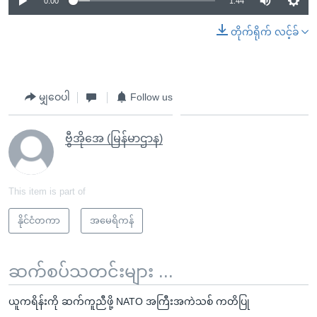
0:00
1:44
တိုက်ရိုက် လင့်ခ်
မျှဝေပါ
Follow us
ဗွီအိုအေ (မြန်မာဌာန)
This item is part of
နိုင်ငံတကာ
အမေရိကန်
ဆက်စပ်သတင်းများ ...
ယူကရိန်းကို ဆက်ကူညီဖို့ NATO အကြီးအကဲသစ် ကတိပြု