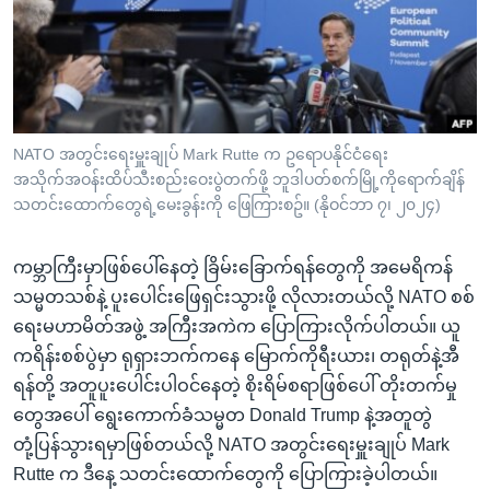
အ
သုတပဒေသာ အင်္ဂလိပ်စာ
ညွန်း
Learning English
စာမျက်နှာ
သို့
ဗွီအိုအေ လူမှုကွန်ယက်များ
ကျော်
ကြည့်
NATO အတွင်းရေးမှူးချုပ် Mark Rutte က ဥရောပနိုင်ငံရေး
အသိုက်အဝန်းထိပ်သီးစည်းဝေးပွဲတက်ဖို့ ဘူဒါပတ်စက်မြို့ကိုရောက်ချိန်
ရန်
ဘာသာစကားများ
သတင်းထောက်တွေရဲ့မေးခွန်းကို ဖြေကြားစဥ်။ (နိုဝင်ဘာ ၇၊ ၂၀၂၄)
ရှာဖွေ
ရန်
ကမ္ဘာကြီးမှာဖြစ်ပေါ်နေတဲ့ ခြိမ်းခြောက်ရန်တွေကို အမေရိကန်
နေရာ
သမ္မတသစ်နဲ့ ပူးပေါင်းဖြေရှင်းသွားဖို့ လိုလားတယ်လို့ NATO စစ်
သို့
ရေးမဟာမိတ်အဖွဲ့ အကြီးအကဲက ပြောကြားလိုက်ပါတယ်။ ယူ
ကျော်
ကရိန်းစစ်ပွဲမှာ ရုရှားဘက်ကနေ မြောက်ကိုရီးယား၊ တရုတ်နဲ့အီ
ရန်
ရန်တို့ အတူပူးပေါင်းပါဝင်နေတဲ့ စိုးရိမ်စရာဖြစ်ပေါ် တိုးတက်မှု
တွေအပေါ် ရွေးကောက်ခံသမ္မတ Donald Trump နဲ့အတူတွဲ
တုံ့ပြန်သွားရမှာဖြစ်တယ်လို့ NATO အတွင်းရေးမှူးချုပ် Mark
Rutte က ဒီနေ့ သတင်းထောက်တွေကို ပြောကြားခဲ့ပါတယ်။