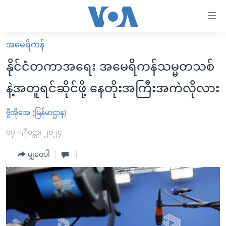
သုံး
ရ
လွယ်ကူ
အမေရိကန်
မူလစာမျက်နှာ
စေ
နိုင်ငံတကာအရေး အမေရိကန်သမ္မတသစ်
မြန်မာ
သည့်
နဲ့အတူရင်ဆိုင်ဖို့ နေတိုးအကြီးအကဲလိုလား
ကမ္ဘာ့သတင်းများ
Link
ဗွီဒီယို
နိုင်ငံတကာ
ဗွီအိုအေ (မြန်မာဌာန)
များ
သတင်းလွတ်လပ်ခွင့်
အမေရိကန်
၀၇ ႏိုဝင္ဘာ၊ ၂၀၂၄
ပင်မ
ရပ်ဝန်းတခု လမ်းတခု အလွန်
တရုတ်
အကြောင်းအရာ
မျှဝေပါ
သို့
အင်္ဂလိပ်စာလေ့လာမယ်
အစ္စရေး-ပါလက်စတိုင်း
ကျော်
အပတ်စဉ်ကဏ္ဍများ
အမေရိကန်သုံးအီဒီယံ
ကြည့်
ရေဒီယိုနှင့်ရုပ်သံ အချက်အလက်များ
မကြေးမုံရဲ့ အင်္ဂလိပ်စာ
ရေဒီယို
ရန်
ပင်မ
ရေဒီယို/တီဗွီအစီအစဉ်
ရုပ်ရှင်ထဲက အင်္ဂလိပ်စာ
တီဗွီ