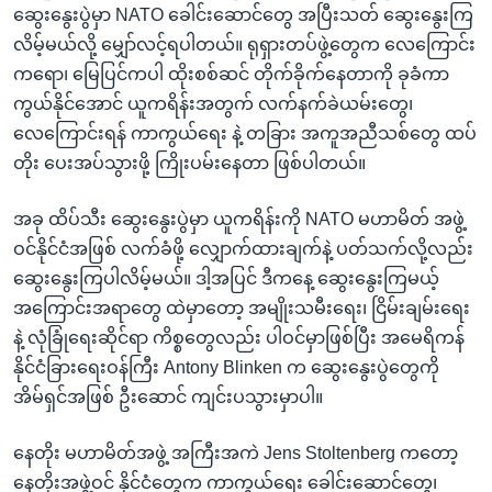
ဆွေးနွေးပွဲမှာ NATO ခေါင်းဆောင်တွေ အပြီးသတ် ဆွေးနွေးကြ
လိမ့်မယ်လို့ မျှော်လင့်ရပါတယ်။ ရုရှားတပ်ဖွဲ့တွေက လေကြောင်း
ကရော၊ မြေပြင်ကပါ ထိုးစစ်ဆင် တိုက်ခိုက်နေတာကို ခုခံကာ
ကွယ်နိုင်အောင် ယူကရိန်းအတွက် လက်နက်ခဲယမ်းတွေ၊
လေကြောင်းရန် ကာကွယ်ရေး နဲ့ တခြား အကူအညီသစ်တွေ ထပ်
တိုး ပေးအပ်သွားဖို့ ကြိုးပမ်းနေတာ ဖြစ်ပါတယ်။
အခု ထိပ်သီး ဆွေးနွေးပွဲမှာ ယူကရိန်းကို NATO မဟာမိတ် အဖွဲ့
ဝင်နိုင်ငံအဖြစ် လက်ခံဖို့ လျှောက်ထားချက်နဲ့ ပတ်သက်လို့လည်း
ဆွေးနွေးကြပါလိမ့်မယ်။ ဒါ့အပြင် ဒီကနေ့ ဆွေးနွေးကြမယ့်
အကြောင်းအရာတွေ ထဲမှာတော့ အမျိုးသမီးရေး၊ ငြိမ်းချမ်းရေး
နဲ့ လုံခြုံရေးဆိုင်ရာ ကိစ္စတွေလည်း ပါဝင်မှာဖြစ်ပြီး အမေရိကန်
နိုင်ငံခြားရေးဝန်ကြီး Antony Blinken က ဆွေးနွေးပွဲတွေကို
အိမ်ရှင်အဖြစ် ဦးဆောင် ကျင်းပသွားမှာပါ။
နေတိုး မဟာမိတ်အဖွဲ့ အကြီးအကဲ Jens Stoltenberg ကတော့
နေတိုးအဖွဲ့ဝင် နိုင်ငံတွေက ကာကွယ်ရေး ခေါင်းဆောင်တွေ၊