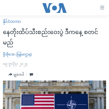
သုံး
ရ
လွယ်ကူ
နိုင်ငံတကာ
မူလစာမျက်နှာ
စေ
နေတိုးထိပ်သီးစည်းဝေးပွဲ ဒီကနေ့ စတင်
မြန်မာ
သည့်
မည်
ကမ္ဘာ့သတင်းများ
Link
ဗွီဒီယို
နိုင်ငံတကာ
ဗွီအိုအေ (မြန်မာဌာန)
များ
သတင်းလွတ်လပ်ခွင့်
အမေရိကန်
၀၉ ဇူလိုင္၊ ၂၀၂၄
ပင်မ
ရပ်ဝန်းတခု လမ်းတခု အလွန်
တရုတ်
အကြောင်းအရာ
မျှဝေပါ
သို့
အင်္ဂလိပ်စာလေ့လာမယ်
အစ္စရေး-ပါလက်စတိုင်း
ကျော်
အပတ်စဉ်ကဏ္ဍများ
အမေရိကန်သုံးအီဒီယံ
ကြည့်
ရေဒီယိုနှင့်ရုပ်သံ အချက်အလက်များ
မကြေးမုံရဲ့ အင်္ဂလိပ်စာ
ရေဒီယို
ရန်
ပင်မ
ရေဒီယို/တီဗွီအစီအစဉ်
ရုပ်ရှင်ထဲက အင်္ဂလိပ်စာ
တီဗွီ