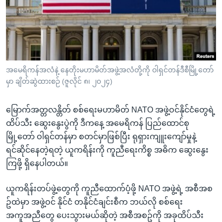
အ
သုတပဒေသာ အင်္ဂလိပ်စာ
ညွန်း
Learning English
စာမျက်နှာ
သို့
ဗွီအိုအေ လူမှုကွန်ယက်များ
ကျော်
ကြည့်
အမေရိကန်အလံနဲ့ နေတိုးမဟာမိတ်အဖွဲ့အလံတို့ကို ဝါရှင်တန်ဒီစီမြို့တော်
မှာ ချိတ်ဆွဲထားစဉ် (ဇူလိုင် ၈၊ ၂၀၂၄)
ရန်
ဘာသာစကားများ
ရှာဖွေ
မြောက်အတ္တလန္တိတ် စစ်ရေးမဟာမိတ် NATO အဖွဲ့ဝင်နိုင်ငံတွေရဲ့
ရန်
ထိပ်သီး ဆွေးနွေးပွဲကို ဒီကနေ့ အမေရိကန် ပြည်ထောင်စု
နေရာ
မြို့တော် ဝါရှင်တန်မှာ စတင်မှာဖြစ်ပြီး ရုရှားကျူးကျော်မှုနဲ့
သို့
ရင်ဆိုင်နေတဲ့ရတဲ့ ယူကရိန်းကို ကူညီရေးကိစ္စ အဓိက ဆွေးနွေး
ကျော်
ကြဖို့ ရှိနေပါတယ်။
ရန်
ယူကရိန်းတပ်ဖွဲ့တွေကို ကူညီထောက်ပံ့ဖို့ NATO အဖွဲ့ရဲ့ အစီအစ
ဥ်ထဲမှာ အဖွဲ့ဝင် နိုင်ငံ တနိုင်ငံချင်းစီက ဘယ်လို စစ်ရေး
အကူအညီတွေ ပေးသွားမယ်ဆိုတဲ့ အစီအစဥ်ကို အခုထိပ်သီး