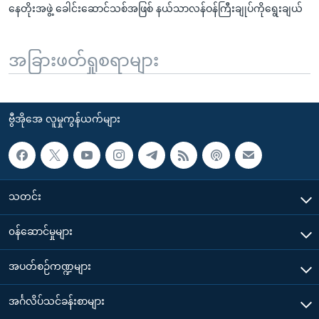
နေတိုးအဖွဲ့ ခေါင်းဆောင်သစ်အဖြစ် နယ်သာလန်ဝန်ကြီးချုပ်ကိုရွေးချယ်
အခြားဖတ်ရှုစရာများ
ဗွီအိုအေ လူမှုကွန်ယက်များ
သတင်း
၀န်ဆောင်မှုများ
အပတ်စဉ်ကဏ္ဍများ
အင်္ဂလိပ်သင်ခန်းစာများ