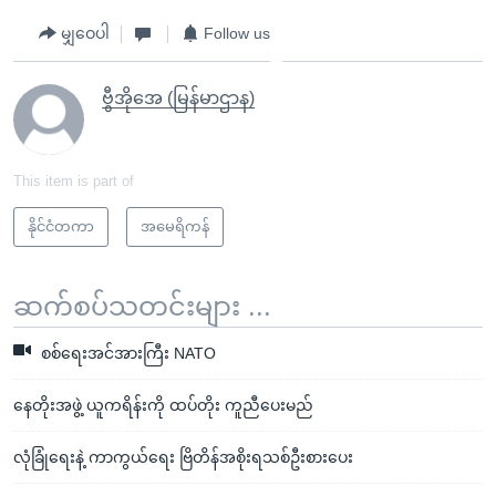
မျှဝေပါ
Follow us
ဗွီအိုအေ (မြန်မာဌာန)
This item is part of
နိုင်ငံတကာ
အမေရိကန်
ဆက်စပ်သတင်းများ ...
စစ်ရေးအင်အားကြီး NATO
နေတိုးအဖွဲ့ ယူကရိန်းကို ထပ်တိုး ကူညီပေးမည်
လုံခြုံရေးနဲ့ ကာကွယ်ရေး ဗြိတိန်အစိုးရသစ်ဦးစားပေး