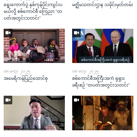
ရွေးကောက်ပွဲ နှစ်ကုန်ပိုင်းကျင်းပ
မဇ္ဈိမသတင်းဌာန သမိုင်းမှတ်တမ်း
မယ်လို့ စစ်ကောင်စီ ကြေညာ “တ
ပတ်အတွင်းသတင်း”
၀၈ မတ္၊ ၂၀၂၅
၀၈ မတ္၊ ၂၀၂၅
အမေရိကန်ပြည်ထောင်စု
စစ်ကောင်စီအကြီးအကဲ ရုရှား
ခရီးစဉ် “တပတ်အတွင်းသတင်း”