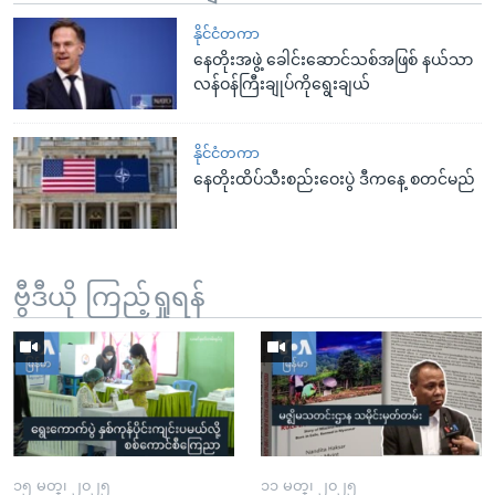
နိုင်ငံတကာ
နေတိုးအဖွဲ့ ခေါင်းဆောင်သစ်အဖြစ် နယ်သာ
လန်ဝန်ကြီးချုပ်ကိုရွေးချယ်
နိုင်ငံတကာ
နေတိုးထိပ်သီးစည်းဝေးပွဲ ဒီကနေ့ စတင်မည်
ဗွီဒီယို ကြည့်ရှုရန်
၁၅ မတ္၊ ၂၀၂၅
၁၁ မတ္၊ ၂၀၂၅