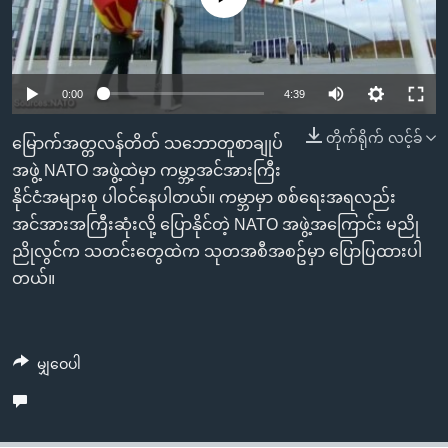
အ
သုတပဒေသာ အင်္ဂလိပ်စာ
ညွန်း
Learning English
စာမျက်နှာ
သို့
ဗွီအိုအေ လူမှုကွန်ယက်များ
0:00
4:39
ကျော်
တိုက်ရိုက် လင့်ခ်
ကြည့်
မြောက်အတ္တလန်တိတ် သဘောတူစာချုပ်
ရန်
အဖွဲ့ NATO အဖွဲ့ထဲမှာ ကမ္ဘာ့အင်အားကြီး
ဘာသာစကားများ
ရှာဖွေ
နိုင်ငံအများစု ပါဝင်နေပါတယ်။ ကမ္ဘာမှာ စစ်ရေးအရလည်း
ရန်
အင်အားအကြီးဆုံးလို့ ပြောနိုင်တဲ့ NATO အဖွဲ့အကြောင်း မညို
နေရာ
ညိုလွင်က သတင်းတွေထဲက သုတအစီအစဥ်မှာ ပြောပြထားပါ
သို့
တယ်။
ကျော်
ရန်
မျှဝေပါ