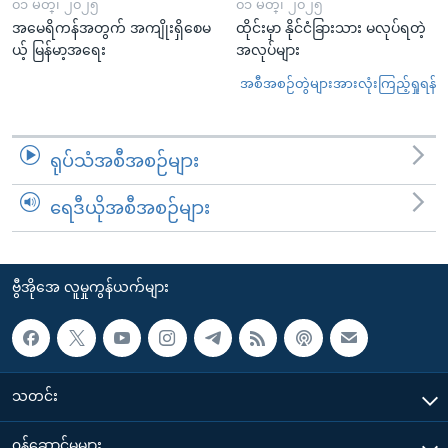
၀၁ မတ္၊ ၂၀၂၅
၀၁ မတ္၊ ၂၀၂၅
အမေရိကန်အတွက် အကျိုးရှိစေမ
ထိုင်းမှာ နိုင်ငံခြားသား မလုပ်ရတဲ့
ယ့် မြန်မာ့အရေး
အလုပ်များ
အစီအစဉ်တွဲများအားလုံးကြည့်ရှုရန်
ရုပ်သံအစီအစဉ်များ
ရေဒီယိုအစီအစဉ်များ
ဗွီအိုအေ လူမှုကွန်ယက်များ
သတင်း
၀န်ဆောင်မှုများ