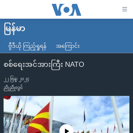
သုံး
ရ
လွယ်ကူ
မြန်မာ
မူလစာမျက်နှာ
စေ
မြန်မာ
ဗွီဒီယို ကြည့်ရှုရန်
အကြောင်း
သည့်
ကမ္ဘာ့သတင်းများ
Link
စစ်ရေးအင်အားကြီး NATO
ဗွီဒီယို
နိုင်ငံတကာ
များ
သတင်းလွတ်လပ်ခွင့်
အမေရိကန်
ပင်မ
၂၂ ဇြန္၊ ၂၀၂၄
ရပ်ဝန်းတခု လမ်းတခု အလွန်
တရုတ်
အကြောင်းအရာ
ညိုညိုလွင်
သို့
အင်္ဂလိပ်စာလေ့လာမယ်
အစ္စရေး-ပါလက်စတိုင်း
ကျော်
အပတ်စဉ်ကဏ္ဍများ
အမေရိကန်သုံးအီဒီယံ
ကြည့်
ရေဒီယိုနှင့်ရုပ်သံ အချက်အလက်များ
မကြေးမုံရဲ့ အင်္ဂလိပ်စာ
ရေဒီယို
ရန်
ပင်မ
ရေဒီယို/တီဗွီအစီအစဉ်
ရုပ်ရှင်ထဲက အင်္ဂလိပ်စာ
တီဗွီ
No media source currently available