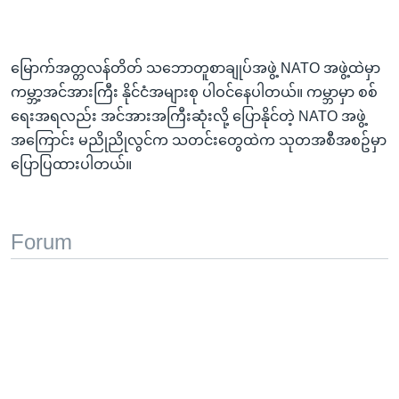
မြောက်အတ္တလန်တိတ် သဘောတူစာချုပ်အဖွဲ့ NATO အဖွဲ့ထဲမှာ
ကမ္ဘာ့အင်အားကြီး နိုင်ငံအများစု ပါဝင်နေပါတယ်။ ကမ္ဘာမှာ စစ်
ရေးအရလည်း အင်အားအကြီးဆုံးလို့ ပြောနိုင်တဲ့ NATO အဖွဲ့
အကြောင်း မညိုညိုလွင်က သတင်းတွေထဲက သုတအစီအစဥ်မှာ
ပြောပြထားပါတယ်။
Forum