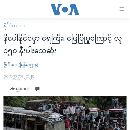
သုံး
ရ
လွယ်ကူ
နိုင်ငံတကာ
မူလစာမျက်နှာ
စေ
နီပေါနိုင်ငံမှာ ရေကြီး၊ မြေပြိုမှုကြောင့် လူ
မြန်မာ
သည့်
၁၅၀ နီးပါးသေဆုံး
ကမ္ဘာ့သတင်းများ
Link
ဗွီဒီယို
နိုင်ငံတကာ
ဗွီအိုအေ (မြန်မာဌာန)
များ
သတင်းလွတ်လပ်ခွင့်
အမေရိကန်
၃၀ စက္တင္ဘာ၊ ၂၀၂၄
ပင်မ
ရပ်ဝန်းတခု လမ်းတခု အလွန်
တရုတ်
အကြောင်းအရာ
မျှဝေပါ
သို့
အင်္ဂလိပ်စာလေ့လာမယ်
အစ္စရေး-ပါလက်စတိုင်း
ကျော်
အပတ်စဉ်ကဏ္ဍများ
အမေရိကန်သုံးအီဒီယံ
ကြည့်
ရေဒီယိုနှင့်ရုပ်သံ အချက်အလက်များ
မကြေးမုံရဲ့ အင်္ဂလိပ်စာ
ရေဒီယို
ရန်
ပင်မ
ရေဒီယို/တီဗွီအစီအစဉ်
ရုပ်ရှင်ထဲက အင်္ဂလိပ်စာ
တီဗွီ