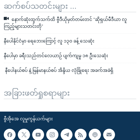
ဆက်စပ်သတင်းများ ...
နောက်ဆုံးထွက်သက်ထိ ဗွီဒီယိုမှတ်တမ်းတင် “ဆိုရှယ်မီဒီယာ လူ
ကြည့်များသတင်းတို”
နီပေါနိုင်ငံမှာ ရေဘေးကြောင့် လူ ၁၃၀ ခန့် သေဆုံး
နီပေါမှာ ခရီးသည်တင်လေယာဉ် ပျက်ကျမှု ၁၈ ဦးသေဆုံး
နီပေါနယ်စပ် နဲ့ မြန်မာနယ်စပ် အိန္ဒိယ လုံခြုံရေး အခက်အခဲရှိ
အခြားဖတ်ရှုစရာများ
ဗွီအိုအေ လူမှုကွန်ယက်များ