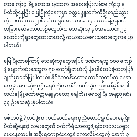
တာကြောင့် မြို့တော်အပြင်ဘက် အဝေးပြေးလမ်းမကြီး ၃ ခု
ပိတ်ဆို့နေပြီး မြေပြိုတဲ့နေရာမှာ ခတ္တမန္ဒူဘက်ကိုဦးတည်သွား
တဲ့ ဘတ်စ်ကား ၂ စီးထဲက ရုပ်အလောင်း ၁၄ လောင်းနဲ့ နောက်
တခြားမော်တော်ယာဉ်တွေထဲက သေဆုံးသူ ရုပ်အလောင်း ၂၃
လောင်းကိုရှာတွေ့ထားတယ်လို့ ကယ်ဆယ်ရေးသမားတွေကပြော
ပါတယ်။
မြေပြိုတာကြောင့် သေဆုံးသူတွေအပြင် ဒဏ်ရာရသူ ၁၀၀ ကျော်
နဲ့ ပျောက်ဆုံးနေသူက ၅၀ ကျော်ရှိတယ်လို့ နီပေါရဲတပ်ဖွဲ့ထုတ်ပြန်
ချက်မှာဖော်ပြပါတယ်။ နိုင်ငံတဝန်းတောတောင်ထူထပ်တဲ့ နေရာ
တွေမှာ သေဆုံးသူဦးရေပိုတိုးလာနိုင်တယ်လို့လည်း ခန့်မှန်းရပါ
တယ်။ မြို့တော်ခတ္တမန္ဒူမှာတော့ ရေကြီး၊ ရေလျှံပြီး အနည်းဆုံး
၃၄ ဦးသေဆုံးခဲ့ပါတယ်။
စစ်တပ်နဲ့ ရဲတပ်ဖွဲ့က ကယ်ဆယ်ရေးကူညီဆောင်ရွက်ပေးနေပြီး
ပိတ်ဆို့နေတဲ့ လမ်းတွေကို စက်ကိရိယာတွေနဲ့ ရှင်းလင်းဖယ်ရှား
ပေးနေတာပါ။ အစိုးရကျောင်းတွေနဲ့ ကောလိပ်တွေကို နောက် ၃