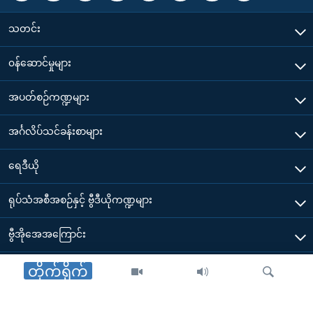
သတင်း
၀န်ဆောင်မှုများ
အပတ်စဉ်ကဏ္ဍများ
အင်္ဂလိပ်သင်ခန်းစာများ
ရေဒီယို
ရုပ်သံအစီအစဉ်နှင့် ဗွီဒီယိုကဏ္ဍများ
ဗွီအိုအေအကြောင်း
ဗွီအိုအေ မိုဘိုင်းလ်အက်ပ်များ ဒေါင်းလုတ်ယူရန်
တိုက်ရိုက်
Other Links