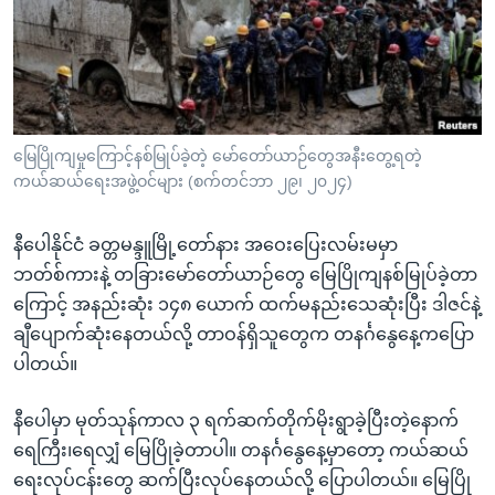
အ
သုတပဒေသာ အင်္ဂလိပ်စာ
ညွန်း
Learning English
စာမျက်နှာ
သို့
ဗွီအိုအေ လူမှုကွန်ယက်များ
ကျော်
ကြည့်
မြေပြိုကျမှုကြောင့်နစ်မြုပ်ခဲ့တဲ့ မော်တော်ယာဉ်တွေအနီးတွေ့ရတဲ့
ကယ်ဆယ်ရေးအဖွဲ့ဝင်များ (စက်တင်ဘာ ၂၉၊ ၂၀၂၄)
ရန်
ဘာသာစကားများ
ရှာဖွေ
နီပေါနိုင်ငံ ခတ္တမန္ဒူမြို့တော်နား အဝေးပြေးလမ်းမမှာ
ရန်
ဘတ်စ်ကားနဲ့ တခြားမော်တော်ယာဉ်တွေ မြေပြိုကျနစ်မြုပ်ခဲ့တာ
နေရာ
ကြောင့် အနည်းဆုံး ၁၄၈ ယောက် ထက်မနည်းသေဆုံးပြီး ဒါဇင်နဲ့
သို့
ချီပျောက်ဆုံးနေတယ်လို့ တာဝန်ရှိသူတွေက တနင်္ဂနွေနေ့ကပြော
ကျော်
ပါတယ်။
ရန်
နီပေါမှာ မုတ်သုန်ကာလ ၃ ရက်ဆက်တိုက်မိုးရွာခဲ့ပြီးတဲ့နောက်
ရေကြီး၊ရေလျှံ မြေပြိုခဲ့တာပါ။ တနင်္ဂနွေနေ့မှာတော့ ကယ်ဆယ်
ရေးလုပ်ငန်းတွေ ဆက်ပြီးလုပ်နေတယ်လို့ ပြောပါတယ်။ မြေပြို