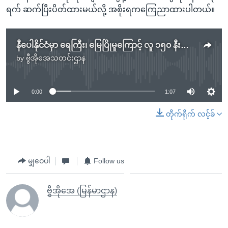
ရက် ဆက်ပြီးပိတ်ထားမယ်လို့ အစိုးရကကြေညာထားပါတယ်။
နီပေါနိုင်ငံမှာ ရေကြီး၊ မြေပြိုမှုကြောင့် လူ ၁၅၀ နီးပါးသေဆုံး
by
ဗွီအိုအေသတင်းဌာန
No media source currently available
0:00
1:07
တိုက်ရိုက် လင့်ခ်
မျှဝေပါ
Follow us
ဗွီအိုအေ (မြန်မာဌာန)