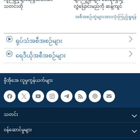
သတင်းတို
လွှဲပြောင်းမည်ကို ဆန့်ကျင်
အစီအစဉ်တွဲများအားလုံးကြည့်ရှုရန်
ရုပ်သံအစီအစဉ်များ
ရေဒီယိုအစီအစဉ်များ
ဗွီအိုအေ လူမှုကွန်ယက်များ
သတင်း
၀န်ဆောင်မှုများ