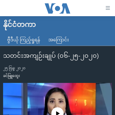
သုံး
ရ
လွယ်ကူ
နိုင်ငံတကာ
မူလစာမျက်နှာ
စေ
မြန်မာ
ဗွီဒီယို ကြည့်ရှုရန်
အကြောင်း
သည့်
ကမ္ဘာ့သတင်းများ
Link
သတင်းအကျဉ်းချုပ် (၀၆-၂၅-၂၀၂၀)
ဗွီဒီယို
နိုင်ငံတကာ
များ
သတင်းလွတ်လပ်ခွင့်
အမေရိကန်
ပင်မ
၂၅ ဇြန္၊ ၂၀၂၀
ရပ်ဝန်းတခု လမ်းတခု အလွန်
တရုတ်
အကြောင်းအရာ
ခင်ဖြူထွေး
သို့
အင်္ဂလိပ်စာလေ့လာမယ်
အစ္စရေး-ပါလက်စတိုင်း
ကျော်
အပတ်စဉ်ကဏ္ဍများ
အမေရိကန်သုံးအီဒီယံ
ကြည့်
ရေဒီယိုနှင့်ရုပ်သံ အချက်အလက်များ
မကြေးမုံရဲ့ အင်္ဂလိပ်စာ
ရေဒီယို
ရန်
ပင်မ
ရေဒီယို/တီဗွီအစီအစဉ်
ရုပ်ရှင်ထဲက အင်္ဂလိပ်စာ
တီဗွီ
No media source currently available