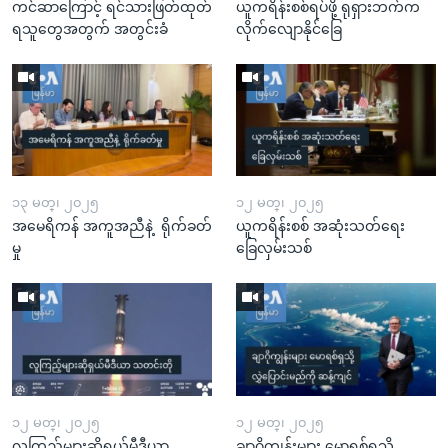
ကင်ဆာကြောင့် ရင်သားဖြတ်ထုတ်
ယူကရိန်းစစ်ရပ်ဖို့ ရုရှားဘက်က
ရသူတွေအတွက် အတွင်းခံ
လိုက်လျောနိုင်ခြေ
၁၃ မတ္၊ ၂၀၂၅
၁၂ မတ္၊ ၂၀၂၅
အမေရိကန် အကူအညီနဲ့ ရိုက်ခတ်
ယူကရိန်းစစ် အဆုံးသတ်ရေး
မှု
ခြေလှမ်းသစ်
၁၂ မတ္၊ ၂၀၂၅
၁၂ မတ္၊ ၂၀၂၅
လူကြည့်များဆိုရှယ်မီဒီယာ
ချာဂိုကျွန်းများ မောရစ်ရှသို့