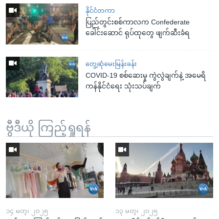
နိုင်ငံတကာ
ပြည်တွင်းစစ်ကာလက Confederate
ခေါင်းဆောင် ရုပ်ထုတွေ ဖျက်ဆီးခံရ
တွေ့ဆုံမေးမြန်းခန်း
COVID-19 စစ်ဆေးမှု ကွဲလွဲချက်နဲ့ အမေရိ
ကန်နိုင်ငံရေး သုံးသပ်ချက်
ဗွီဒီယို ကြည့်ရှုရန်
၁၄ မတ္၊ ၂၀၂၅
၁၃ မတ္၊ ၂၀၂၅