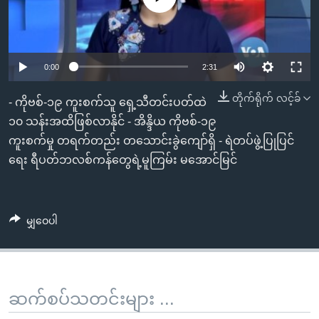
အ
သုတပဒေသာ အင်္ဂလိပ်စာ
ညွန်း
Learning English
စာမျက်နှာ
သို့
ဗွီအိုအေ လူမှုကွန်ယက်များ
0:00
2:31
ကျော်
တိုက်ရိုက် လင့်ခ်
ကြည့်
- ကိုဗစ်-၁၉ ကူးစက်သူ ရှေ့သီတင်းပတ်ထဲ
ရန်
၁၀ သန်းအထိဖြစ်လာနိုင် - အိန္ဒိယ ကိုဗစ်-၁၉
ဘာသာစကားများ
ရှာဖွေ
ကူးစက်မှု တရက်တည်း တသောင်းခွဲကျော်ရှိ - ရဲတပ်ဖွဲ့ပြုပြင်
ရန်
ရေး ရီပတ်ဘလစ်ကန်တွေရဲ့မူကြမ်း မအောင်မြင်
နေရာ
သို့
ကျော်
မျှဝေပါ
ရန်
ဆက်စပ်သတင်းများ ...