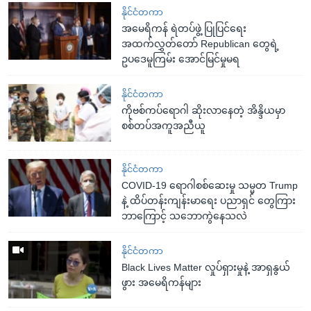
နိုင်ငံတကာ
အမေရိကန် ရဲတပ်ဖွဲ့ ပြုပြင်ရေး
အထက်လွှတ်တော် Republican တွေရဲ့
ဥပဒေမူကြမ်း အောင်မြင်မှုမရ
နိုင်ငံတကာ
ကိုဗစ်ကပ်ရောဂါ ဆိုးလာနေတဲ့ အိန္ဒိယမှာ
စစ်တပ်အကူအညီယူ
နိုင်ငံတကာ
COVID-19 ရောဂါစစ်ဆေးမှု သမ္မတ Trump
နဲ့ ထိပ်တန်းကျန်းမာရေး ပညာရှင် တွေကြား
ဘာကြောင့် သဘောကွဲနေသလဲ
နိုင်ငံတကာ
Black Lives Matter လှုပ်ရှားမှုနဲ့ အာရှနွယ်
ဖွား အမေရိကန်များ