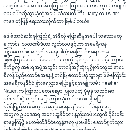
အတွင်း ဒေါ်အောင်ဆန်းစုကြည်က ကြာသပတေးနေ့မှာ မှတ်ချက်
ပေး ပြောဆိုသွားခဲ့တဲ့အပေါ် သံအမတ်ကြီး Haley က Twitter
ကနေ တုံ့ပြန် ရေးသားလိုက်တာ ဖြစ်ပါတယ်။
ဒေါ်အောင်ဆန်းစုကြည်ရဲ့ အဲဒီလို ပြောဆိုမှုအပေါ် သဘောမတူ
ကြောင်း၊ သတင်းမီဒီယာ လွတ်လပ်ခွင့်ဟာ အမေရိကန်
ပြည်ထောင်စုအတွက် အရေးပါတဲ့အကြောင်းအရာ တခု
ဖြစ်ကြောင်း၊ သတင်းထောက်တွေကို ပြန်လွတ်ပေးသင့်ကြောင်း၊
ဒီကိစ္စကို အစိုးရအဖွဲ့အတွင်း တာဝန်အရှိဆုံးပုဂ္ဂိုလ်တွေထံ အမေ
ရိကန်ပြည်ထောင်စုအနေနဲ့ တင်ပြ တောင်းဆိုသွားမှာဖြစ်ကြောင်း
အမေရိကန်နိုင်ငံခြားရေးဌာန ပြောခွင့်ရအမျိုးသမီး Heather
Nauert က ကြာသပတေးနေ့မှာ ပြုလုပ်တဲ့ ပုံမှန် သတင်းစာ
ရှင်းလင်းပွဲအတွင်း ပြောကြားလိုက်ပါတယ်။ ဒါ့အပြင်
ရခိုင်ပြည်နယ်အတွင်း အခွင့်အရေး ချိုးဖောက်ခံရသူတွေ
အတွက် ဥပဒေအရ အရေးယူနိုင်ရေး နည်းလမ်းတွေကို ဝိုင်းဝန်း
ရှာဖွေကြဖို့ မဟာမိတ်နိုင်ငံတွေနဲ့အတူ ပူးပေါင်း ဆောင်ရွက်သွား