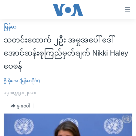
သုံး
ရ
လွယ်ကူ
မြန်မာ
မူလစာမျက်နှာ
စေ
သတင်းထောက် ၂ဦး အမှုအပေါ် ဒေါ်
မြန်မာ
သည့်
အောင်ဆန်းစုကြည်မှတ်ချက် Nikki Haley
ကမ္ဘာ့သတင်းများ
Link
ဝေဖန်
ဗွီဒီယို
နိုင်ငံတကာ
များ
သတင်းလွတ်လပ်ခွင့်
အမေရိကန်
ပင်မ
ဗွီအိုအေ (မြန်မာပိုင်း)
ရပ်ဝန်းတခု လမ်းတခု အလွန်
တရုတ်
အကြောင်းအရာ
၁၄ စက္တင္ဘာ၊ ၂၀၁၈
သို့
အင်္ဂလိပ်စာလေ့လာမယ်
အစ္စရေး-ပါလက်စတိုင်း
ကျော်
မျှဝေပါ
အပတ်စဉ်ကဏ္ဍများ
အမေရိကန်သုံးအီဒီယံ
ကြည့်
ရေဒီယိုနှင့်ရုပ်သံ အချက်အလက်များ
မကြေးမုံရဲ့ အင်္ဂလိပ်စာ
ရေဒီယို
ရန်
ပင်မ
ရေဒီယို/တီဗွီအစီအစဉ်
ရုပ်ရှင်ထဲက အင်္ဂလိပ်စာ
တီဗွီ