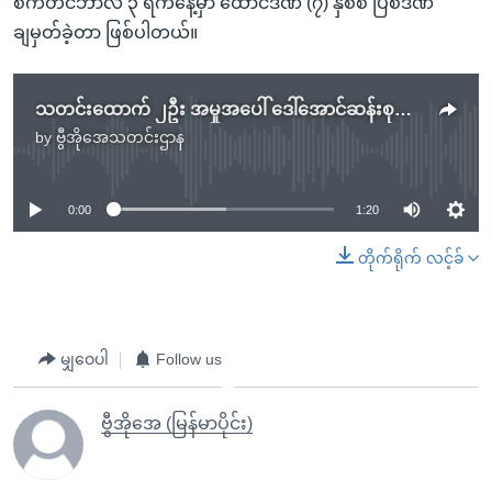
စက်တင်ဘာလ ၃ ရက်နေ့မှာ ထောင်ဒဏ် (၇) နှစ်စီ ပြစ်ဒဏ်
ချမှတ်ခဲ့တာ ဖြစ်ပါတယ်။
သတင်းထောက် ၂ဦး အမှုအပေါ် ဒေါ်အောင်ဆန်းစုကြည်မှတ်ချက် Nikki Haley ဝေဖန်
by
ဗွီအိုအေသတင်းဌာန
No media source currently available
0:00
1:20
တိုက်ရိုက် လင့်ခ်
မျှဝေပါ
Follow us
ဗွီအိုအေ (မြန်မာပိုင်း)