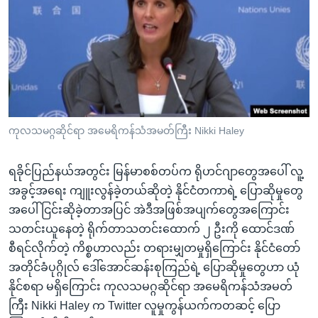
အ
သုတပဒေသာ အင်္ဂလိပ်စာ
ညွန်း
Learning English
စာမျက်နှာ
သို့
ဗွီအိုအေ လူမှုကွန်ယက်များ
ကျော်
ကြည့်
ရန်
ဘာသာစကားများ
ကုလသမဂ္ဂဆိုင်ရာ အမေရိကန်သံအမတ်ကြီး Nikki Haley
ရှာဖွေ
ရန်
ရခိုင်ပြည်နယ်အတွင်း မြန်မာစစ်တပ်က ရိုဟင်ဂျာတွေအပေါ် လူ့
နေရာ
အခွင့်အရေး ကျူးလွန်ခဲ့တယ်ဆိုတဲ့ နိုင်ငံတကာရဲ့ ပြောဆိုမှုတွေ
သို့
အပေါ် ငြင်းဆိုခဲ့တာအပြင် အဲဒီအဖြစ်အပျက်တွေအကြောင်း
ကျော်
သတင်းယူနေတဲ့ ရိုက်တာသတင်းထောက် ၂ ဦးကို ထောင်ဒဏ်
ရန်
စီရင်လိုက်တဲ့ ကိစ္စဟာလည်း တရားမျှတမှုရှိကြောင်း နိုင်ငံတော်
အတိုင်ခံပုဂ္ဂိုလ် ဒေါ်အောင်ဆန်းစုကြည်ရဲ့ ပြောဆိုမှုတွေဟာ ယုံ
နိုင်စရာ မရှိကြောင်း ကုလသမဂ္ဂဆိုင်ရာ အမေရိကန်သံအမတ်
ကြီး Nikki Haley က Twitter လူမှုကွန်ယက်ကတဆင့် ပြော