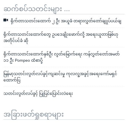
ဆက်စပ်သတင်းများ ...
ရိုက်တာသတင်းထောက် ၂ ဦး အယူခံ တရားလွှတ်တော်ချုုပ်ပယ်ချ
ရိုက်တာသတင်းထောက်တွေ ဥပဒေချိုးဖောက်လို့ အရေးယူတာဖြစ်ဟု
အတိုင်ပင်ခံ ဆို
ရိုက်တာသတင်းထောက်နှစ်ဦး လွတ်မြောက်ရေး ကန်လွှတ်တော်အမတ်
၁၁ ဦး Pompeo ထံစာပို့
မြန်မာ့သတင်းလွတ်လပ်ခွင့်ကျဆင်းမှု ကုလလူ့အခွင့်အရေးကော်မရှင်
ထောက်ပြ
သတင်းလွတ်လပ်ခွင့် ပြုပြင်ပြောင်းလဲရေး
အခြားဖတ်ရှုစရာများ