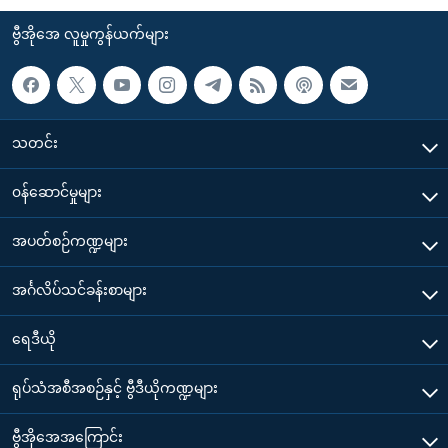
ဗွီအိုအေ လူမှုကွန်ယက်များ
သတင်း
၀န်ဆောင်မှုများ
အပတ်စဉ်ကဏ္ဍများ
အင်္ဂလိပ်သင်ခန်းစာများ
ရေဒီယို
ရုပ်သံအစီအစဉ်နှင့် ဗွီဒီယိုကဏ္ဍများ
ဗွီအိုအေအကြောင်း