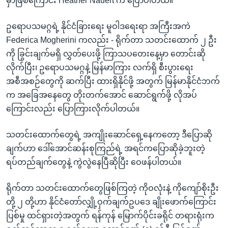
မှာဖြစ်ကြောင်း Heather Nauert က ပြောပါတယ်။
ဥရောပသမဂ္ဂရဲ့ နိုင်ငံခြားရေး မူဝါဒရေးရာ အကြီးအကဲ
Federica Mogherini ကလည်း - ရိုက်တာ သတင်းထောက် ၂ ဦး
ကို ခြွင်းချက်မရှိ လွှတ်ပေးဖို့ ကြာသပတေးနေ့မှာ တောင်းဆို
လိုက်ပြီး၊ ဥရောပသမဂ္ဂနဲ့ မြန်မာကြား လက်ရှိ စီးပွားရေး
အစီအစဉ်တွေကို ဆက်ပြီး ထားရှိနိုင်ဖို့ အတွက် မြန်မာနိုင်ငံဘက်
က အခြေအနေတွေ တိုးတက်အောင် ဆောင်ရွက်ဖို့ လိုအပ်
ကြောင်းလည်း ပြောကြားလိုက်ပါတယ်။
သတင်းထောက်တွေရဲ့ အကျိုးဆောင်ရှေ့နေကတော့ ဒီပြောဆို
ချက်ဟာ ဒေါ်အောင်ဆန်းစုကြည်ရဲ့ အရင်ကပြောဆိုခဲ့ဘူးတဲ့
ရပ်တည်ချက်တွေနဲ့ ကွဲလွဲနေပြီဆိုပြီး ဝေဖန်ပါတယ်။
ရိုက်တာ သတင်းထောက်တွေဖြစ်ကြတဲ့ ကိုဝလုံးနဲ့ ကိုကျော်စိုးဦး
တို့ ၂ တို့ဟာ နိုင်ငံတော်လျှို့ဝှက်ချက်ဥပဒေ ချိုးဖောက်ကြောင်း
ပြစ်မှု ထင်ရှားတဲ့အတွက် ရန်ကုန် မြောက်ပိုင်းခရိုင် တရားရုံးက