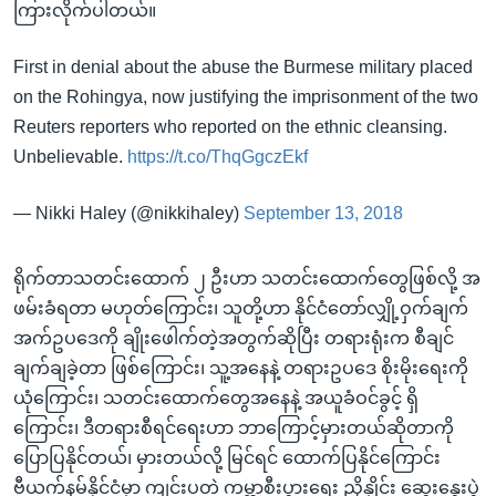
ကြားလိုက်ပါတယ်။
First in denial about the abuse the Burmese military placed
on the Rohingya, now justifying the imprisonment of the two
Reuters reporters who reported on the ethnic cleansing.
Unbelievable.
https://t.co/ThqGgczEkf
— Nikki Haley (@nikkihaley)
September 13, 2018
ရိုက်တာသတင်းထောက် ၂ ဦးဟာ သတင်းထောက်တွေဖြစ်လို့ အ
ဖမ်းခံရတာ မဟုတ်ကြောင်း၊ သူတို့ဟာ နိုင်ငံတော်လျှို့ဝှက်ချက်
အက်ဥပဒေကို ချိုးဖေါက်တဲ့အတွက်ဆိုပြီး တရားရုံးက စီချင်
ချက်ချခဲ့တာ ဖြစ်ကြောင်း၊ သူ့အနေနဲ့ တရားဥပဒေ စိုးမိုးရေးကို
ယုံကြောင်း၊ သတင်းထောက်တွေအနေနဲ့ အယူခံဝင်ခွင့် ရှိ
ကြောင်း၊ ဒီတရားစီရင်ရေးဟာ ဘာကြောင့်မှားတယ်ဆိုတာကို
ပြောပြနိုင်တယ်၊ မှားတယ်လို့ မြင်ရင် ထောက်ပြနိုင်ကြောင်း
ဗီယက်နမ်နိုင်ငံမှာ ကျင်းပတဲ့ ကမ္ဘာ့စီးပွားရေး ညှိနှိုင်း ဆွေးနွေးပွဲ