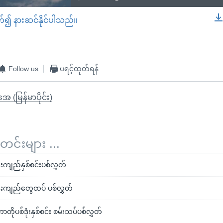
တ်၍ နားဆင်နိုင်ပါသည်။
EMBED
Follow us
ပရင့်ထုတ်ရန်
ုအေ (မြန်မာပိုင်း)
်းများ ...
ံးကျည်နှစ်စင်းပစ်လွှတ်
ုံးကျည်တွေထပ် ပစ်လွှတ်
တိုပစ်ဒုံးနှစ်စင်း စမ်းသပ်ပစ်လွှတ်