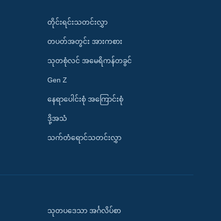
တိုင်းရင်းသတင်းလွှာ
တပတ်အတွင်း အားကစား
သုတစုံလင် အမေရိကန်တခွင်
Gen Z
နေရာပေါင်းစုံ အကြောင်းစုံ
ဒို့အသံ
သက်တံရောင်သတင်းလွှာ
သုတပဒေသာ အင်္ဂလိပ်စာ