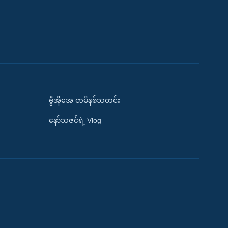
ဗွီအိုအေ တမိနစ်သတင်း
နော်သဇင်ရဲ့ Vlog