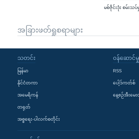
မစ်ဇိုင်းဒုံး စမ်
အခြားဖတ်ရှုစရာများ
သတင်း
၀န်ဆောင်မှ
မြန်မာ
RSS
နိုင်ငံတကာ
ပေါ့ဒ်ကတ်စ်
အမေရိကန်
နေ့စဉ်အီးမေ
တရုတ်
အစ္စရေး-ပါလက်စတိုင်း