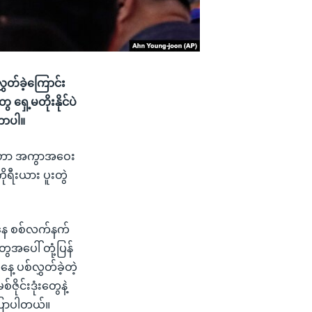
ွှတ်ခဲ့ကြောင်း
ှေ့မတိုးနိုင်ပဲ
တာပါ။
း တွေဟာ အကွာအဝေး
ရီးယား ပူးတွဲ
်ကနေ စစ်လက်နက်
ေအပေါ် တုံ့ပြန်
့ ပစ်လွှတ်ခဲ့တဲ့
ဇိုင်းဒုံးတွေနဲ့
ြောပါတယ်။