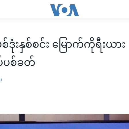
်ဒုံးနှစ်စင်း မြောက်ကိုရီးယား
်ပစ်ခတ်
း)