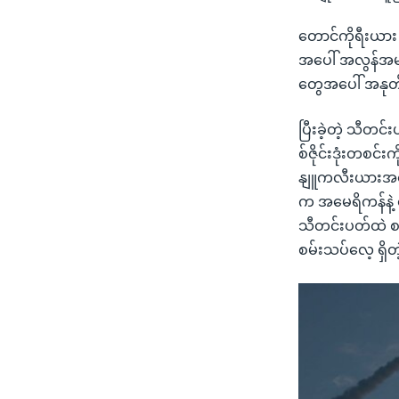
တောင်ကိုရီးယား 
အပေါ် အလွန်အမင်း
တွေအပေါ် အနုတ
ပြီးခဲ့တဲ့ သီတင်
စ်ဇိုင်းဒုံးတစင
နျူကလီးယားအရေး
က အမေရိကန်နဲ့ တ
သီတင်းပတ်ထဲ စမ
စမ်းသပ်လေ့ ရှိတ