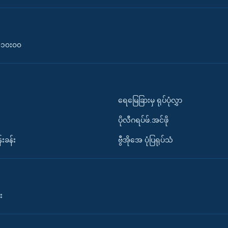
၀-၁၀း၀၀
ရေမြေခြားမှ ရုပ်ပုံလွှာ
ပိုလီဂရပ်ဖ်.အင်ဖို
်းခန်း
ဗွီအိုအေ ပုံပြရုပ်သံ
း