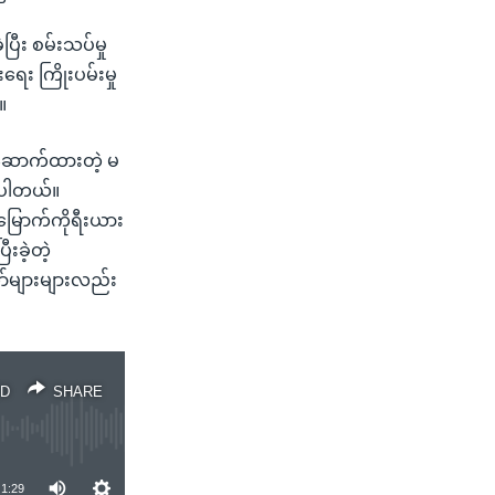
ီး စမ်းသပ်မှု
ရေး ကြိုးပမ်းမှု
။
တည်ဆောက်ထားတဲ့ မ
ဲ့ပါတယ်။
မြောက်ကိုရီးယား
းခဲ့တဲ့
ာ်များများလည်း
D
SHARE
1:29