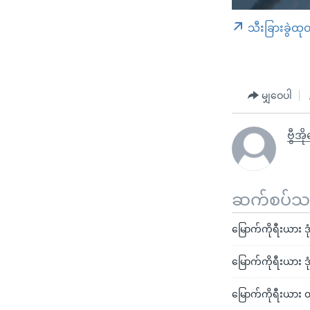
သီးခြားခွဲထု
မျှဝေပါ
ဗွီအိ
ဆက်စပ်သတင
မြောက်ကိုရီးယား ဒု
မြောက်ကိုရီးယား ဒ
မြောက်ကိုရီးယား တာ