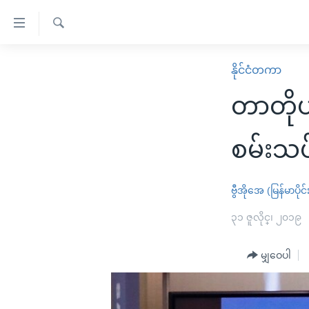
သုံး
ရ
ရှာဖွေ
လွယ်ကူ
မူလစာမျက်နှာ
နိုင်ငံတကာ
ရ
စေ
မြန်မာ
လာ
တာတိုပစ
သည့်
ဒ်
ကမ္ဘာ့သတင်းများ
Link
ဗွီဒီယို
နိုင်ငံတကာ
စမ်းသပ
များ
သတင်းလွတ်လပ်ခွင့်
အမေရိကန်
ပင်မ
ရပ်ဝန်းတခု လမ်းတခု အလွန်
တရုတ်
ဗွီအိုအေ (မြန်မာပိုင်
အကြောင်းအရာ
အင်္ဂလိပ်စာလေ့လာမယ်
အစ္စရေး-ပါလက်စတိုင်း
၃၁ ဇူလိုင္၊ ၂၀၁၉
သို့
အပတ်စဉ်ကဏ္ဍများ
အမေရိကန်သုံးအီဒီယံ
ကျော်
မျှဝေပါ
ကြည့်
ရေဒီယိုနှင့်ရုပ်သံ အချက်အလက်များ
မကြေးမုံရဲ့ အင်္ဂလိပ်စာ
ရေဒီယို
ရန်
ရေဒီယို/တီဗွီအစီအစဉ်
ရုပ်ရှင်ထဲက အင်္ဂလိပ်စာ
တီဗွီ
ပင်မ