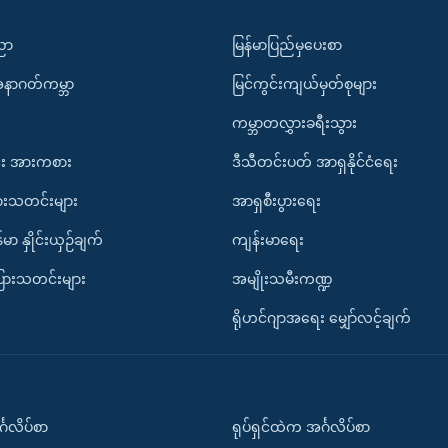
ပညာ
မြန်မာပြည်မှပေးစာ
အနာဂတ်ကမ္ဘာ
မြင်ကွင်းကျယ်မှတ်စုများ
ကမ္ဘာတလွှားခရီးသွား
း အားကစား
ဒီသီတင်းပတ် အာရှနိုင်ငံရေး
ားသတင်းများ
အာရှစီးပွားရေး
်မာ နှိုင်းယှဉ်ချက်
ကျန်းမာရေး
ပြားသတင်းများ
အမျိုးသမီးကဏ္ဍ
ရိုဟင်ဂျာအရေး မျှော်လင့်ချက်
်္ဂလိပ်စာ
ရုပ်ရှင်ထဲက အင်္ဂလိပ်စာ