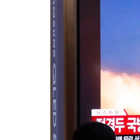
သုတပဒေသာ အင်္ဂလိပ်စာ
အ
ညွန်း
စာမျက်နှာ
သို့
ကျော်
ကြည့်
ရန်
ရှာဖွေ
ရန်
နေရာ
သို့
ကျော်
ရန်