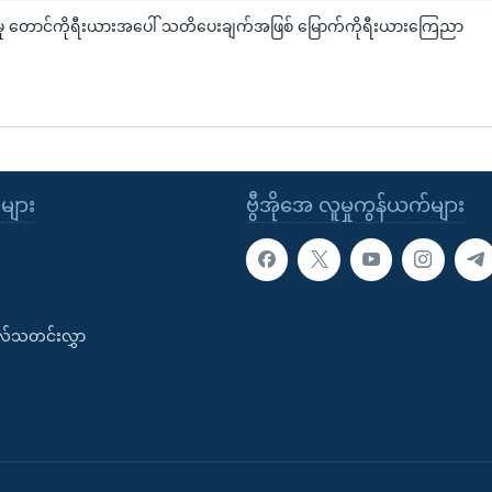
းသပ်မှု တောင်ကိုရီးယားအပေါ် သတိပေးချက်အဖြစ် မြောက်ကိုရီးယားကြေညာ
ုများ
ဗွီအိုအေ လူမှုကွန်ယက်များ
းလ်သတင်းလွှာ