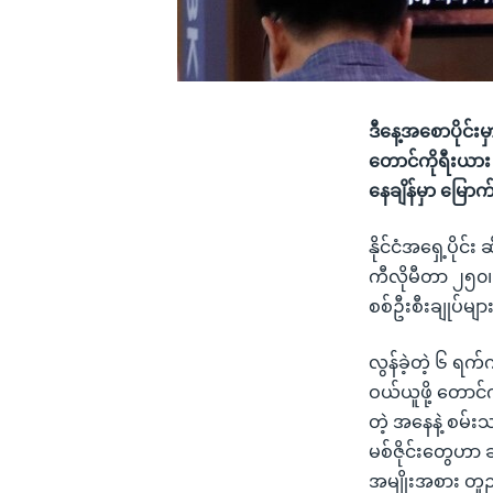
ဒီနေ့အစောပိုင်းမ
တောင်ကိုရီးယား
နေချိန်မှာ မြ
နိုင်ငံအရှေ့ပိုင
ကီလိုမီတာ ၂၅၀၊
စစ်ဦးစီးချုပ်မျ
လွန်ခဲ့တဲ့ ၆ ရက
ဝယ်ယူဖို့ တောင်
တဲ့ အနေနဲ့ စမ်း
မစ်ဇိုင်းတွေဟာ ခပ်
အမျိုးအစား တူ