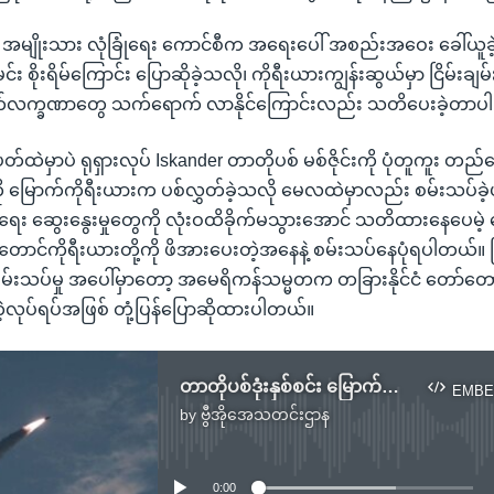
အမျိုးသား လုံခြုံရေး ကောင်စီက အရေးပေါ် အစည်းအဝေး ခေါ်ယူခဲ့ပြ
 စိုးရိမ်ကြောင်း ပြောဆိုခဲ့သလို၊ ကိုရီးယားကျွန်းဆွယ်မှာ ငြိမ်းချမ်း
်လက္ခဏာတွေ သက်ရောက် လာနိုင်ကြောင်းလည်း သတိပေးခဲ့တာပါ
းပတ်ထဲမှာပဲ ရုရှားလုပ် Iskander တာတိုပစ် မစ်ဇိုင်းကို ပုံတူကူး 
်းကို မြောက်ကိုရီးယားက ပစ်လွှတ်ခဲ့သလို မေလထဲမှာလည်း စမ်းသပ်ခ
 ဆွေးနွေးမှုတွေကို လုံးဝထိခိုက်မသွားအောင် သတိထားနေပေမဲ့ 
ောင်ကိုရီးယားတို့ကို ဖိအားပေးတဲ့အနေနဲ့ စမ်းသပ်နေပုံရပါတယ်။ ပြီ
်းသပ်မှု အပေါ်မှာတော့ အမေရိကန်သမ္မတက တခြားနိုင်ငံ တော်တေ
ဲ့လုပ်ရပ်အဖြစ် တုံ့ပြန်ပြောဆိုထားပါတယ်။
တာတိုပစ်ဒုံးနှစ်စင်း မြောက်ကိုရီးယား စမ်းသပ်ပစ်ခတ်
EMBE
by
ဗွီအိုအေသတင်းဌာန
No media source currently available
0:00