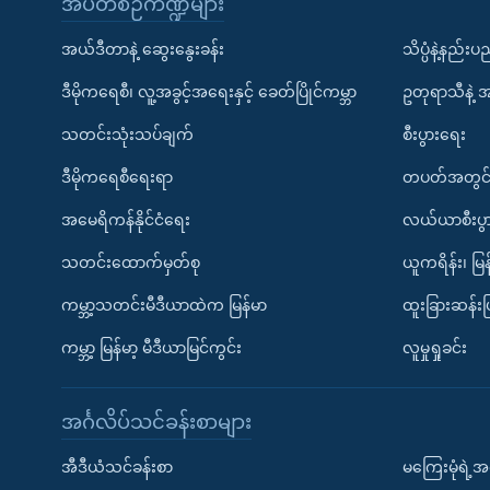
အပတ်စဉ်ကဏ္ဍများ
အယ်ဒီတာနဲ့ ဆွေးနွေးခန်း
သိပ္ပံနဲ့နည်း
ဒီမိုကရေစီ၊ လူ့အခွင့်အရေးနှင့် ခေတ်ပြိုင်ကမ္ဘာ
ဥတုရာသီနဲ့ 
သတင်းသုံးသပ်ချက်
စီးပွားရေး
ဒီမိုကရေစီရေးရာ
တပတ်အတွင်
အမေရိကန်နိုင်ငံရေး
လယ်ယာစီးပွ
သတင်းထောက်မှတ်စု
ယူကရိန်း၊ မြန
ကမ္ဘာ့သတင်းမီဒီယာထဲက မြန်မာ
ထူးခြားဆန်း
ကမ္ဘာ့ မြန်မာ့ မီဒီယာမြင်ကွင်း
လူမှုရှုခင်း
အင်္ဂလိပ်သင်ခန်းစာများ
အီဒီယံသင်ခန်းစာ
မကြေးမုံရဲ့အင