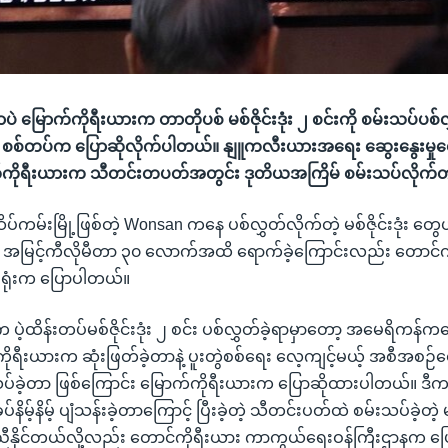
ှာပဲ မြောက်ကိုရီးယားက တာတိုပစ် မစ်ဇိုင်းဒုံး ၂ စင်းကို စမ်းသပ်ပစ်လ
 စစ်တပ်က ပြောဆိုလိုက်ပါတယ်။ နျူကလီးယားအရေး ဆွေးနွေးမှုတွေ ရ
ောက်ကိုရီးယားက သီတင်းတပတ်အတွင်း ဒုတိယအကြိမ် စမ်းသပ်လိုက်
်း ဆိပ်ကမ်းမြို့ဖြစ်တဲ့ Wonsan ကနေ ပစ်လွှတ်လိုက်တဲ့ မစ်ဇိုင်းဒုံ
 အမြင့်ကီလိုမီတာ ၃၀ လောက်အထိ ရောက်ခဲ့ကြောင်းလည်း တောင်ကို
ားရုံးက ပြောပါတယ်။
်က ပဲ့ထိန်းတပ်မစ်ဇိုင်းဒုံး ၂ စင်း ပစ်လွှတ်ခဲ့ရာမှာတော့ အမေရိကန
ကိုရီးယားက ဆုံးဖြတ်ခဲ့တာနဲ့ ပူးတွဲစစ်ရေး လေ့ကျင့်မယ့် အစီအစဉ်တွ
သပ်ခဲ့တာ ဖြစ်ကြောင်း မြောက်ကိုရီးယားက ပြောဆိုထားပါတယ်။ ဒီကနေ
နိမ့်နိမ့် ပျံသန်းခဲ့တာကြောင့် ပြီးခဲ့တဲ့ သီတင်းပတ်ထဲ စမ်းသပ်ခဲ့တဲ့ မစ်
ညီနိုင်တယ်လို့လည်း တောင်ကိုရီးယား ကာကွယ်ရေးဝန်ကြီးဌာနက ပ