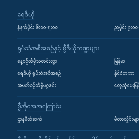
ရေဒီယို
နံနက်ပိုင်း ၆း၀၀-ရး၀၀
ညပိုင်း ၉း၀
ရုပ်သံအစီအစဉ်နှင့် ဗွီဒီယိုကဏ္ဍများ
နေ့စဉ်တီဗွီသတင်းလွှာ
မြန်မာ
ရေဒီယို ရုပ်သံအစီအစဉ်
နိုင်ငံတကာ
အပတ်စဉ်တီဗွီမဂ္ဂဇင်း
တွေ့ဆုံမေးမြန
ဗွီအိုအေအကြောင်း
ဌာနမိတ်ဆက်
မီတာလှိုင်းမျာ