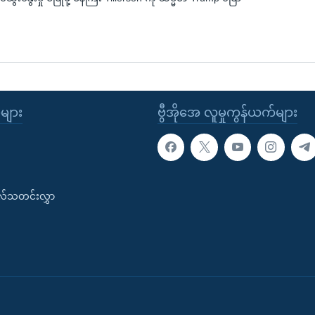
ုများ
ဗွီအိုအေ လူမှုကွန်ယက်များ
းလ်သတင်းလွှာ