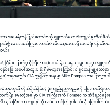
ဟာ အမေရိကန်ပြည်ထောင်စုကို နျူကလီးယားဒုံးကျည်နဲ့ တိုက်ခိုက်နိုင
က်ဖို့ လ အတော်ကြာလောက်ပဲ လိုတော့တယ်လို့ အမေရိကန် ထိပ်တန
ါတယ်။
ရဲ့ ခြိမ်းခြောက်မှု ပိုကြီးလာတဲ့အပေါ်နဲ့ အရှေ့အာရှဒေသမှာ နျ
ြစ်လာနိုင်ခြေ အပေါ် အထူးပဲ စိုးရိမ်မိတဲ့အကြောင်း ဝါရှင်တန်မြို့တေ
ွေးပွဲတခုအတွင်း CIA ညွှန်ကြားရေးမှူး Mike Pompeo ကပြောသွား
ှတ်တွေကို တိုက်ခိုက်နိုင်တဲ့ ဒုံးကျည်နည်းပညာကို မြောက်ကိုရီ
သက်ပြီး မေးတဲ့အခါမှာ CIA အကြီးအကဲ Pompeo က အဲဒီရည်မှန်းချက
လို့ ယူဆပြီးတော့ ကျနော်တို့ လုပ်ဆောင်ကြရပါမယ်လို့ ပြောပါတယ်။