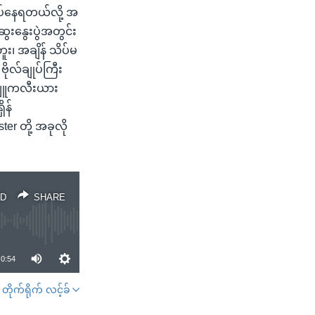
ုပ်နေရတယ်လို့ အ
ွေးနွေးပွဲအတွင်း
း၊ အချိန် သိပ်မ
ိုလ်ချုပ်ကြီး
 နျူကလီးယား
ိန်
er တို့ အခုလို
D
SHARE
0:54
တိုက်ရိုက် လင့်ခ်
SHARE