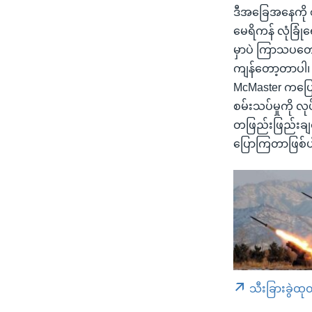
ဒီအခြေအနေကို စ
မေရိကန် လုံခြုံရ
မှာပဲ ကြာသပတေး
ကျန်တော့တာပါ၊ လ
McMaster ကပြော
စမ်းသပ်မှုကို လု
တဖြည်းဖြည်းချင်း
ပြောကြတာဖြစ်
သီးခြားခွဲထု