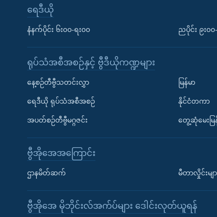
ရေဒီယို
နံနက်ပိုင်း ၆း၀၀-ရး၀၀
ညပိုင်း ၉း၀
ရုပ်သံအစီအစဉ်နှင့် ဗွီဒီယိုကဏ္ဍများ
နေ့စဉ်တီဗွီသတင်းလွှာ
မြန်မာ
ရေဒီယို ရုပ်သံအစီအစဉ်
နိုင်ငံတကာ
အပတ်စဉ်တီဗွီမဂ္ဂဇင်း
တွေ့ဆုံမေးမြန
ဗွီအိုအေအကြောင်း
ဌာနမိတ်ဆက်
မီတာလှိုင်းမျာ
ဗွီအိုအေ မိုဘိုင်းလ်အက်ပ်များ ဒေါင်းလုတ်ယူရန်
Learning English