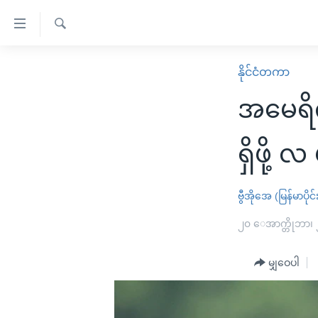
သုံး
ရ
ရှာဖွေ
လွယ်ကူ
မူလစာမျက်နှာ
နိုင်ငံတကာ
ရ
စေ
မြန်မာ
လာ
အမေရိကန
သည့်
ဒ်
ကမ္ဘာ့သတင်းများ
Link
ဗွီဒီယို
နိုင်ငံတကာ
ရှိဖို့ လ 
များ
သတင်းလွတ်လပ်ခွင့်
အမေရိကန်
ပင်မ
ရပ်ဝန်းတခု လမ်းတခု အလွန်
တရုတ်
ဗွီအိုအေ (မြန်မာပိုင်
အကြောင်းအရာ
အင်္ဂလိပ်စာလေ့လာမယ်
အစ္စရေး-ပါလက်စတိုင်း
၂၀ ေအာက္တိုဘာ၊
သို့
အပတ်စဉ်ကဏ္ဍများ
အမေရိကန်သုံးအီဒီယံ
ကျော်
မျှဝေပါ
ကြည့်
ရေဒီယိုနှင့်ရုပ်သံ အချက်အလက်များ
မကြေးမုံရဲ့ အင်္ဂလိပ်စာ
ရေဒီယို
ရန်
ရေဒီယို/တီဗွီအစီအစဉ်
ရုပ်ရှင်ထဲက အင်္ဂလိပ်စာ
တီဗွီ
ပင်မ