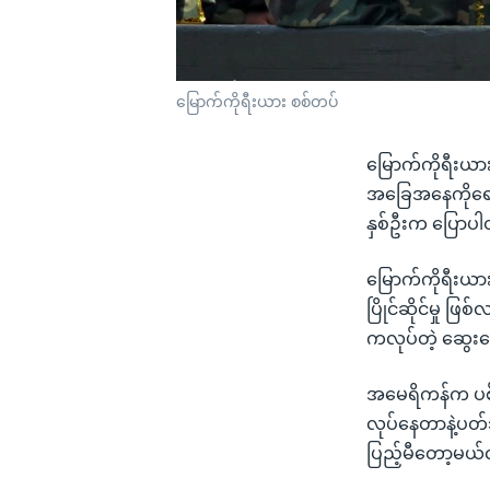
မြောက်ကိုရီးယား စစ်တပ်
မြောက်ကိုရီးယား
အခြေအနေကိုရော
နှစ်ဦးက ပြောပ
မြောက်ကိုရီးယား
ပြိုင်ဆိုင်မှု ဖ
ကလုပ်တဲ့ ဆွေးန
အမေရိကန်က ပစ်မ
လုပ်နေတာနဲ့ပတ်
ပြည့်မီတော့မယ်