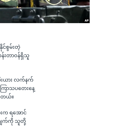
်စွမ်းတဲ့
်းတာဝန်ရှိသူ
ူကလီးယား လက်နက်
ာ်မှာ ကြာသပတေးနေ့
ပါတယ်။
းယားက ရအောင်
်ကို သူတို့