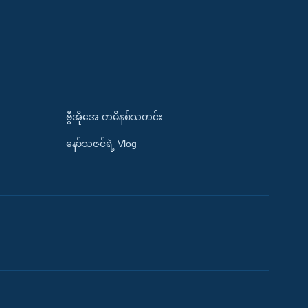
ဗွီအိုအေ တမိနစ်သတင်း
နော်သဇင်ရဲ့ Vlog