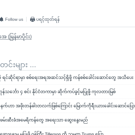
Follow us
ပရင့်ထုတ်ရန်
ုအေ (မြန်မာပိုင်း)
်းများ ...
ု ရင်ဆိုင်ရာမှာ စစ်ရေးအရအဆင်သင့်ရှိဖို့ ကန်စစ်ခေါင်းဆောင်တွေ အသိပေး
န်သင်္ဘော ၄ စင်း နိုင်ငံတကာမှာ ဆိုက်ကပ်ခွင့်မပြုဖို့ ကုလတားမြစ်
်ဟာ အဖိုးတန်ဓါးတလက်ဖြစ်ကြောင်း မြောက်ကိုရီးယားခေါင်းဆောင်ပြေ
ဲ့ ဖမ်းဆီးခံအမေရိကန်တွေ အရေးသာ ဆွေးနွေးမည်
ဆွေးနွေးမှု မပြုဖို့ ဝန်ကြီး Tillerson ကို သမ္မတ Trump ပြော