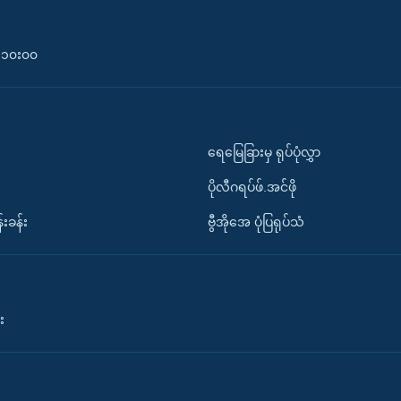
၀-၁၀း၀၀
ရေမြေခြားမှ ရုပ်ပုံလွှာ
ပိုလီဂရပ်ဖ်.အင်ဖို
်းခန်း
ဗွီအိုအေ ပုံပြရုပ်သံ
း