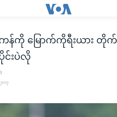
်ကို မြောက်ကိုရီးယား တိုက်နို
ပိုင်းပဲလို
း)
 ၂၀၁၇