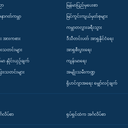
ပညာ
မြန်မာပြည်မှပေးစာ
အနာဂတ်ကမ္ဘာ
မြင်ကွင်းကျယ်မှတ်စုများ
ကမ္ဘာတလွှားခရီးသွား
း အားကစား
ဒီသီတင်းပတ် အာရှနိုင်ငံရေး
ားသတင်းများ
အာရှစီးပွားရေး
်မာ နှိုင်းယှဉ်ချက်
ကျန်းမာရေး
ပြားသတင်းများ
အမျိုးသမီးကဏ္ဍ
ရိုဟင်ဂျာအရေး မျှော်လင့်ချက်
်္ဂလိပ်စာ
ရုပ်ရှင်ထဲက အင်္ဂလိပ်စာ