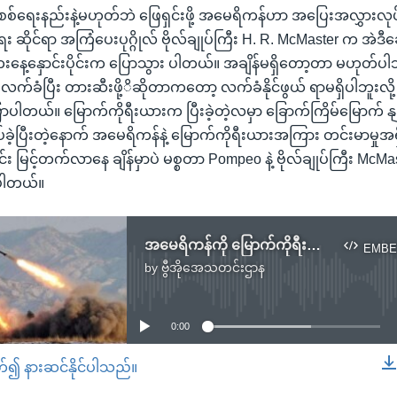
စ်ရေးနည်းနဲ့မဟုတ်ဘဲ ဖြေရှင်းဖို့ အမေရိကန်ဟာ အပြေးအလွှားလ
ေး ဆိုင်ရာ အကြံပေးပုဂ္ဂိုလ် ဗိုလ်ချုပ်ကြီး H. R. McMaster က အဲဒီဆ
နေ့နှောင်းပိုင်းက ပြောသွား ပါတယ်။ အချိန်မရှိတော့တာ မဟုတ်ပါဘူ
က်ခံပြီး တားဆီးဖို့ိဆိုတာကတော့ လက်ခံနိုင်ဖွယ် ရာမရှိပါဘူးလို့ ဗ
ပါတယ်။ မြောက်ကိုရီးယားက ပြီးခဲ့တဲ့လမှာ ခြောက်ကြိမ်မြောက်
ပ်ခဲ့ပြီးတဲ့နောက် အမေရိကန်နဲ့ မြောက်ကိုရီးယားအကြား တင်းမာမှုအရှ
 မြင့်တက်လာနေ ချိန်မှာပဲ မစ္စတာ Pompeo နဲ့ ဗိုလ်ချုပ်ကြီး McMast
ပါတယ်။
အမေရိကန်ကို မြောက်ကိုရီးယား တိုက်နိုင်စွမ်းရှိဖို့ လ ပိုင်းပဲလို
EMBE
by
ဗွီအိုအေသတင်းဌာန
No media source currently available
0:00
တ်၍ နားဆင်နိုင်ပါသည်။
EMBED