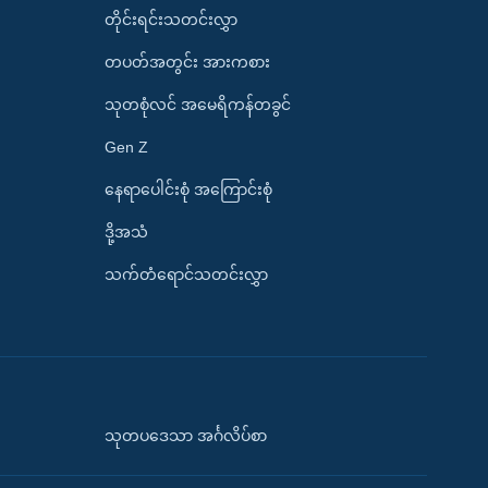
တိုင်းရင်းသတင်းလွှာ
တပတ်အတွင်း အားကစား
သုတစုံလင် အမေရိကန်တခွင်
Gen Z
နေရာပေါင်းစုံ အကြောင်းစုံ
ဒို့အသံ
သက်တံရောင်သတင်းလွှာ
သုတပဒေသာ အင်္ဂလိပ်စာ