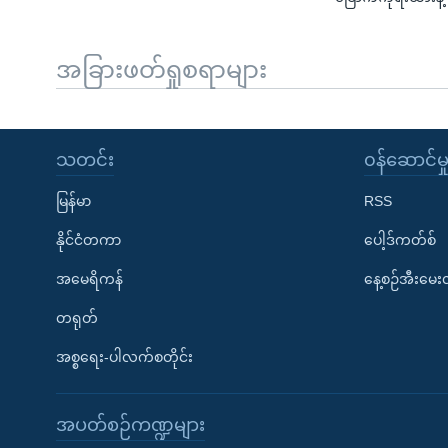
အခြားဖတ်ရှုစရာများ
သတင်း
၀န်ဆောင်မှ
မြန်မာ
RSS
နိုင်ငံတကာ
ပေါ့ဒ်ကတ်စ်
အမေရိကန်
နေ့စဉ်အီးမေ
တရုတ်
အစ္စရေး-ပါလက်စတိုင်း
အပတ်စဉ်ကဏ္ဍများ