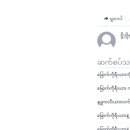
မျှဝေပါ
ဗွီအိ
ဆက်စပ်သတင
မြောက်ကိုရီးယားကိ
မြောက်ကိုရီးယား ကု
နျူကလီးယားလက်နက
မြောက်ကိုရီးယားန
မြောက်ကိုရီးယားနဲ့ 