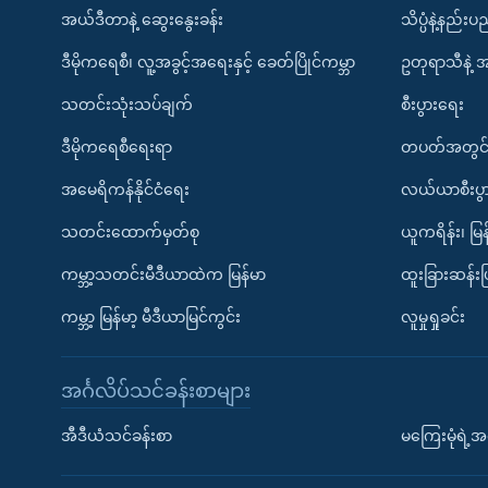
အယ်ဒီတာနဲ့ ဆွေးနွေးခန်း
သိပ္ပံနဲ့နည်း
ဒီမိုကရေစီ၊ လူ့အခွင့်အရေးနှင့် ခေတ်ပြိုင်ကမ္ဘာ
ဥတုရာသီနဲ့ 
သတင်းသုံးသပ်ချက်
စီးပွားရေး
ဒီမိုကရေစီရေးရာ
တပတ်အတွင်
အမေရိကန်နိုင်ငံရေး
လယ်ယာစီးပွ
သတင်းထောက်မှတ်စု
ယူကရိန်း၊ မြန
ကမ္ဘာ့သတင်းမီဒီယာထဲက မြန်မာ
ထူးခြားဆန်း
ကမ္ဘာ့ မြန်မာ့ မီဒီယာမြင်ကွင်း
လူမှုရှုခင်း
အင်္ဂလိပ်သင်ခန်းစာများ
အီဒီယံသင်ခန်းစာ
မကြေးမုံရဲ့အင