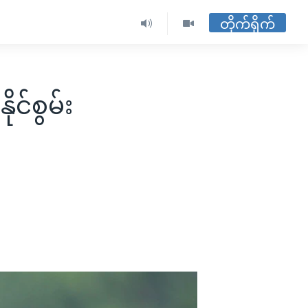
တိုက်ရိုက်
င်စွမ်း