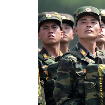
သုတပဒေသာ အင်္ဂလိပ်စာ
အ
ညွန်း
စာမျက်နှာ
သို့
ကျော်
ကြည့်
ရန်
ရှာဖွေ
ရန်
နေရာ
သို့
ကျော်
ရန်