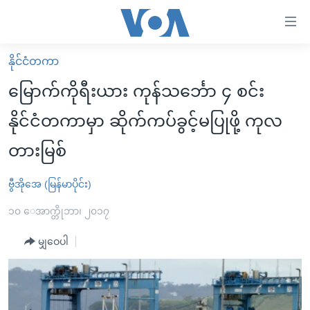
သုံး
ရ
လွယ်ကူ
နိုင်ငံတကာ
မူလစာမျက်နှာ
စေ
မြောက်ကိုရီးယား ကုန်သင်္ဘော ၄ စင်း
မြန်မာ
သည့်
နိုင်ငံတကာမှာ ဆိုက်ကပ်ခွင့်မပြုဖို့ ကုလ
ကမ္ဘာ့သတင်းများ
Link
တားမြစ်
ဗွီဒီယို
နိုင်ငံတကာ
များ
သတင်းလွတ်လပ်ခွင့်
အမေရိကန်
ပင်မ
ဗွီအိုအေ (မြန်မာပိုင်း)
ရပ်ဝန်းတခု လမ်းတခု အလွန်
တရုတ်
အကြောင်းအရာ
၁၀ ေအာက္တိုဘာ၊ ၂၀၁၇
သို့
အင်္ဂလိပ်စာလေ့လာမယ်
အစ္စရေး-ပါလက်စတိုင်း
ကျော်
မျှဝေပါ
အပတ်စဉ်ကဏ္ဍများ
အမေရိကန်သုံးအီဒီယံ
ကြည့်
ရေဒီယိုနှင့်ရုပ်သံ အချက်အလက်များ
မကြေးမုံရဲ့ အင်္ဂလိပ်စာ
ရေဒီယို
ရန်
ပင်မ
ရေဒီယို/တီဗွီအစီအစဉ်
ရုပ်ရှင်ထဲက အင်္ဂလိပ်စာ
တီဗွီ