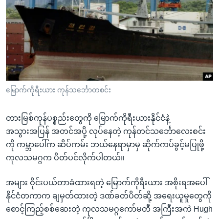
အ
သုတပဒေသာ အင်္ဂလိပ်စာ
ညွန်း
Learning English
စာမျက်နှာ
သို့
ဗွီအိုအေ လူမှုကွန်ယက်များ
ကျော်
ကြည့်
ရန်
ဘာသာစကားများ
မြောက်ကိုရီးယား ကုန်သင်္ဘောတစင်း
ရှာဖွေ
ရန်
တားမြစ်ကုန်ပစ္စည်းတွေကို မြောက်ကိုရီးယားနိုင်ငံနဲ့
နေရာ
အသွားအပြန် အတင်အပို့ လုပ်နေတဲ့ ကုန်တင်သင်္ဘောလေးစင်း
သို့
ကို ကမ္ဘာပေါ်က ဆိပ်ကမ်း ဘယ်နေရာမှာမှ ဆိုက်ကပ်ခွင့်မပြုဖို့
ကျော်
ကုလသမဂ္ဂက ပိတ်ပင်လိုက်ပါတယ်။
ရန်
အများ ဝိုင်းပယ်တာခံထားရတဲ့ မြောက်ကိုရီးယား အစိုးရအပေါ်
နိုင်ငံတကာက ချမှတ်ထားတဲ့ ဒဏ်ခတ်ပိတ်ဆို့ အရေးယူမှုတွေကို
စောင့်ကြည့်စစ်ဆေးတဲ့ ကုလသမဂ္ဂကော်မတီ အကြီးအကဲ Hugh