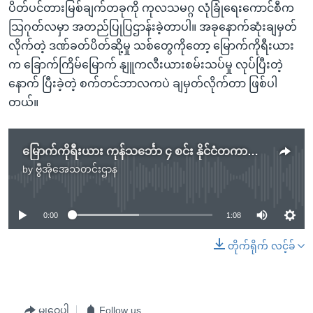
ပိတ်ပင်တားမြစ်ချက်တခုကို ကုလသမဂ္ဂ လုံခြုံရေးကောင်စီက
သြဂုတ်လမှာ အတည်ပြုပြဌာန်းခဲ့တာပါ။ အခုနောက်ဆုံးချမှတ်
လိုက်တဲ့ ဒဏ်ခတ်ပိတ်ဆို့မှု သစ်တွေကိုတော့ မြောက်ကိုရီးယား
က ခြောက်ကြိမ်မြောက် နျူကလီးယားစမ်းသပ်မှု လုပ်ပြီးတဲ့
နောက် ပြီးခဲ့တဲ့ စက်တင်ဘာလကပဲ ချမှတ်လိုက်တာ ဖြစ်ပါ
တယ်။
မြောက်ကိုရီးယား ကုန်သင်္ဘော ၄ စင်း နိုင်ငံတကာမှာ ဆိုက်ကပ်ခွင့်မပြုဖို့ ကုလတားမြစ်
by
ဗွီအိုအေသတင်းဌာန
No media source currently available
0:00
1:08
တိုက်ရိုက် လင့်ခ်
မျှဝေပါ
Follow us