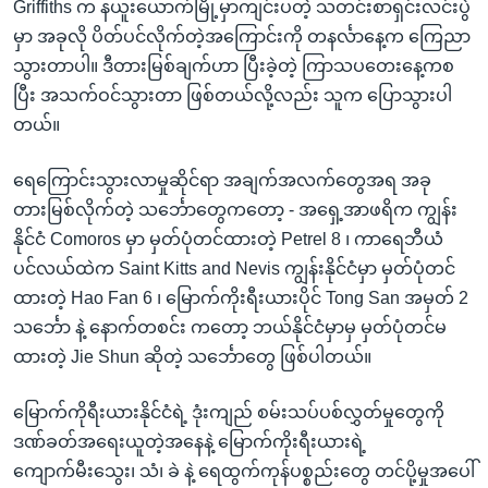
Griffiths က နယူးယောက်မြို့မှာကျင်းပတဲ့ သတင်းစာရှင်းလင်းပွဲ
မှာ အခုလို ပိတ်ပင်လိုက်တဲ့အကြောင်းကို တနင်္လာနေ့က ကြေညာ
သွားတာပါ။ ဒီတားမြစ်ချက်ဟာ ပြီးခဲ့တဲ့ ကြာသပတေးနေ့ကစ
ပြီး အသက်ဝင်သွားတာ ဖြစ်တယ်လို့လည်း သူက ပြောသွားပါ
တယ်။
ရေကြောင်းသွားလာမှုဆိုင်ရာ အချက်အလက်တွေအရ အခု
တားမြစ်လိုက်တဲ့ သင်္ဘောတွေကတော့ - အရှေ့အာဖရိက ကျွန်း
နိုင်ငံ Comoros မှာ မှတ်ပုံတင်ထားတဲ့ Petrel 8 ၊ ကာရေဘီယံ
ပင်လယ်ထဲက Saint Kitts and Nevis ကျွန်းနိုင်ငံမှာ မှတ်ပုံတင်
ထားတဲ့ Hao Fan 6 ၊ မြောက်ကိုးရီးယားပိုင် Tong San အမှတ် 2
သင်္ဘော နဲ့ နောက်တစင်း ကတော့ ဘယ်နိုင်ငံမှာမှ မှတ်ပုံတင်မ
ထားတဲ့ Jie Shun ဆိုတဲ့ သင်္ဘောတွေ ဖြစ်ပါတယ်။
မြောက်ကိုရီးယားနိုင်ငံရဲ့ ဒုံးကျည် စမ်းသပ်ပစ်လွှတ်မှုတွေကို
ဒဏ်ခတ်အရေးယူတဲ့အနေနဲ့ မြောက်ကိုးရီးယားရဲ့
ကျောက်မီးသွေး၊ သံ၊ ခဲ နဲ့ ရေထွက်ကုန်ပစ္စည်းတွေ တင်ပို့မှုအပေါ်