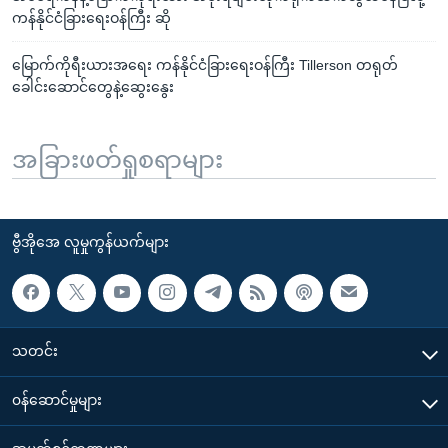
ကန်နိုင်ငံခြားရေးဝန်ကြီး ဆို
မြောက်ကိုရီးယားအရေး ကန်နိုင်ငံခြားရေးဝန်ကြီး Tillerson တရုတ်
ခေါင်းဆောင်တွေနဲ့ဆွေးနွေး
အခြားဖတ်ရှုစရာများ
ဗွီအိုအေ လူမှုကွန်ယက်များ
သတင်း
၀န်ဆောင်မှုများ