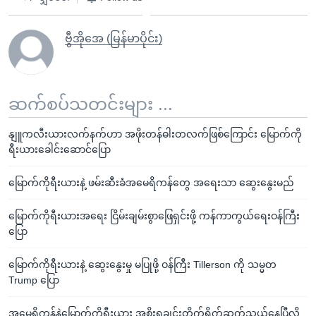
ဗွီအိုအေ (မြန်မာပိုင်း)
ဆက်စပ်သတင်းများ ...
နျူကလီးယားလက်နက်ဟာ အဖိုးတန်ဓါးတလက်ဖြစ်ကြောင်း မြောက်ကို
ရီးယားခေါင်းဆောင်ပြော
မြောက်ကိုရီးယားနဲ့ ဖမ်းဆီးခံအမေရိကန်တွေ အရေးသာ ဆွေးနွေးမည်
မြောက်ကိုရီးယားအရေး ငြိမ်းချမ်းစွာဖြေရှင်းဖို့ ကန်ကာကွယ်ရေးဝန်ကြီး
ပြော
မြောက်ကိုရီးယားနဲ့ ဆွေးနွေးမှု မပြုဖို့ ဝန်ကြီး Tillerson ကို သမ္မတ
Trump ပြော
အမေရိကန်နဲ့မြောက်ကိုရီးယား အစိုးရချင်းတိုက်ရိုက်ဆက်သွယ်နေပြီလို့