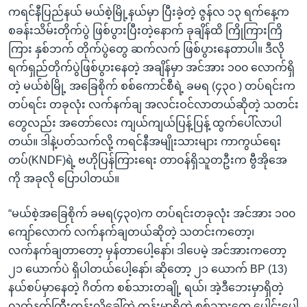
ကရင်နီပြည်နယ် မယ်စဲ့မြို့နယ်မှာ ပြီးခဲ့တဲ့ ဇွန်လ ၁၃ ရက်နေ့က
စခန်းသိမ်းတိုက်ပွဲ ဖြစ်ပွားပြီးတဲ့နောက် ခုချိန်ထိ ကြိုကြားကြိ
ကြား နှစ်ဘက် တိုက်ပွဲတွေ ဆက်လက် ဖြစ်ပွားနေတာပါ။ ဒီလို
ရက်ရှည်တိုက်ပွဲဖြစ်ပွားနေတဲ့ အချိန်မှာ အင်အား ၁၀၀ လောက်ရှိ
တဲ့ မယ်စဲမြို့ အခြေစိုက် စစ်ကောင်စီရဲ့ ခမရ (၄၃၀ ) တပ်ရင်းက
တပ်ရင်း တခုလုံး လက်နက်ချ အလင်းဝင်လာတယ်ဆိုတဲ့ သတင်း
တွေလည်း အတော်လေး ကျယ်ကျယ်ပြန့်ပြန့် ထွက်ပေါ်လာပါ
တယ်။ ဒါနဲ့ပတ်သက်လို့ ကရင်နီအမျိုးသားများ ကာကွယ်ရေး
တပ်(KNDF)ရဲ့ ဗဟိုပြန်ကြားရေး တာဝန်ရှိသူတဦးက ဗွီအိုအေ
ကို အခုလို ပြောပါတယ်။
“မယ်စဲ့အခြေစိုက် ခမရ(၄၃၀)က တပ်ရင်းတခုလုံး အင်အား ၁၀၀
ကျော်လောက် လက်နက်ချတယ်ဆိုတဲ့ သတင်းကတော့၊
လက်နက်ချတာတော့ မှန်တာပေါ့နော်၊ ဒါပေမဲ့ အင်အားကတော့
၂၁ ယောက်ပဲ ရှိပါတယ်ပေါ့နော်၊ ဆိုတော့ ၂၁ ယောက် BP (13)
နယ်စပ်မှာနေတဲ့ ဂိတ်က စစ်သားတချို့ ရယ်၊ အဲ့ဒီဘေးမှာရှိတဲ့
လက်နက်ကြီးကုန်းလို့ခေါ်တဲ့ ကုန်းမှာရှိတဲ့ စစ်သားတွေ ပေါင်းပေ့ါ