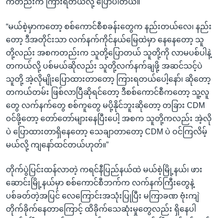
ကတည်းက ကြားရတယ်လို့ ပြောပါတယ်။
“မယ်စဲ့မှာကတော့ စစ်ကောင်စီစခန်းတွေက နည်းတယ်လေ၊ နည်း
တော့ ဒီအတိုင်းသာ လက်နက်ကိုင်နယ်မြေထဲမှာ နေနေတော့ သူ
တို့လည်း အစကတည်းက သူတို့ပြောတယ် သူတို့ကို လာမပစ်ပါနဲ့
တကယ်လို့ ပစ်မယ်ဆိုလည်း သူတို့လက်နက်ချဖို့ အဆင်သင့်ပဲ
သူတို့ အဲ့လိုမျိုးပြောထားတာတော့ ကြားရတယ်ပေါ့နော်၊ ဆိုတော့
တကယ်တမ်း ဖြစ်လာပြီဆိုရင်တော့ ဒီစစ်ကောင်စီကတော့ သူ့လူ
တွေ လက်နက်တွေ စစ်ကူတွေ မပို့နိုင်ဘူးဆိုတော့ တခြား CDM
ဝင်ဖို့တော့ တော်တော်များနေပြီးပေါ့ အစက သူတို့ကလည်း အဲ့လို
ပဲ ပြောထားတာရှိနေတော့ သေချာတာတော့ CDM ပဲ ဝင်ကြလိမ့်
မယ်လို့ ကျနော်ထင်တယ်ဟုတ်။”
တိုက်ပွဲပြင်းထန်လာတဲ့ ကရင်နီပြည်နယ်ထဲ မယ်စဲ့မြို့နယ်၊ ဖား
ဆောင်းမြို့နယ်မှာ စစ်ကောင်စီဘက်က လက်နက်ကြီးတွေနဲ့
ပစ်ခတ်တဲ့အပြင် လေကြောင်းအသုံးပြုပြီး မကြာခဏ ဗုံးကျဲ
တိုက်ခိုက်နေတာကြောင့် ထိခိုက်သေဆုံးမှုတွေလည်း ရှိနေပါ