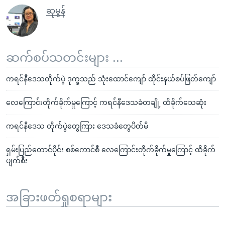
ဆုမွန်
ဆက်စပ်သတင်းများ ...
ကရင်နီဒေသတိုက်ပွဲ ဒုက္ခသည် သုံးထောင်ကျော် ထိုင်းနယ်စပ်ဖြတ်ကျော်
လေကြောင်းတိုက်ခိုက်မှုကြောင့် ကရင်နီဒေသခံတချို့ ထိခိုက်သေဆုံး
ကရင်နီဒေသ တိုက်ပွဲတွေကြား ဒေသခံတွေပိတ်မိ
ရှမ်းပြည်တောင်ပိုင်း စစ်ကောင်စီ လေကြောင်းတိုက်ခိုက်မှုကြောင့် ထိခိုက်
ပျက်စီး
အခြားဖတ်ရှုစရာများ