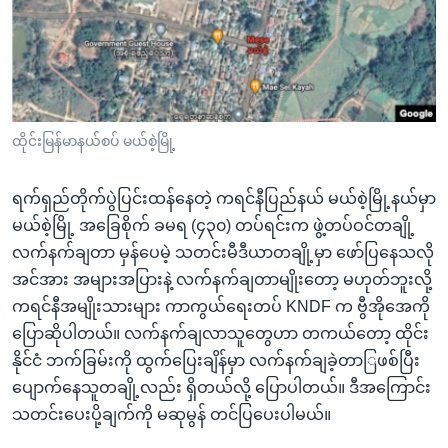
အ
သုတပဒေသာ အင်္ဂလိပ်စာ
ညွန်း
Learning English
စာမျက်နှာ
သို့
ဗွီအိုအေ လူမှုကွန်ယက်များ
ကျော်
ကြည့်
ထိုင်းမြန်မာနယ်စပ် မယ်စဲ့မြို့
ရန်
ဘာသာစကားများ
ရှာဖွေ
ရက်ရှည်တိုက်ပွဲပြင်းထန်နေတဲ့ ကရင်နီပြည်နယ် မယ်စဲ့မြို့နယ်မှာ
ရန်
မယ်စဲ့မြို့ အခြေစိုက် ခမရ (၄၃၀) တပ်ရင်းက ဖွဲ့တပ်ဝင်တချို့
နေရာ
လက်နက်ချတာ မှန်ပေမဲ့ သတင်းမီဒီယာတချို့မှာ ဖော်ပြနေသလို
သို့
အင်အား အများအပြားနဲ့ လက်နက်ချတာမျိုးတော့ မဟုတ်ဘူးလို့
ကျော်
ကရင်နီအမျိုးသားများ ကာကွယ်ရေးတပ် KNDF က ဗွီအိုအေကို
ရန်
ပြောဆိုပါတယ်။ လက်နက်ချလာသူတွေဟာ တကယ်တော့ ထိုင်း
နိုင်ငံ ဘက်ခြမ်းကို ထွက်ပြေးချိန်မှာ လက်နက်ချခဲ့တာြဖစ်ပြီး
ပျောက်နေသူတချို့လည်း ရှိတယ်လို့ ပြောပါတယ်။ ဒီအကြောင်း
သတင်းပေးပို့ချက်ကို မဆုမွန် တင်ပြပေးပါမယ်။