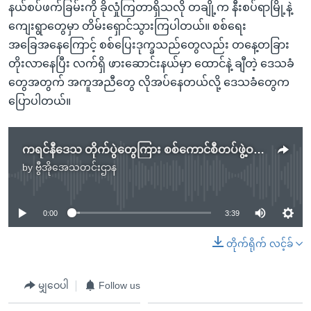
နယ်စပ်ဖက်ခြမ်းကို ခိုလှုံကြတာရှိသလို တချို့က နီးစပ်ရာမြို့နဲ့
ကျေးရွာတွေမှာ တိမ်းရှောင်သွားကြပါတယ်။ စစ်ရေး
အခြေအနေကြောင့် စစ်ပြေးဒုက္ခသည်တွေလည်း တနေ့တခြား
တိုးလာနေပြီး လက်ရှိ ဖားဆောင်းနယ်မှာ ထောင်နဲ့ ချီတဲ့ ဒေသခံ
တွေအတွက် အကူအညီတွေ လိုအပ်နေတယ်လို့ ဒေသခံတွေက
ပြောပါတယ်။
ကရင်နီဒေသ တိုက်ပွဲတွေကြား စစ်ကောင်စီတပ်ဖွဲ့ဝင်တချို့လက်နက်ချ
by
ဗွီအိုအေသတင်းဌာန
No media source currently available
0:00
3:39
တိုက်ရိုက် လင့်ခ်
မျှဝေပါ
Follow us