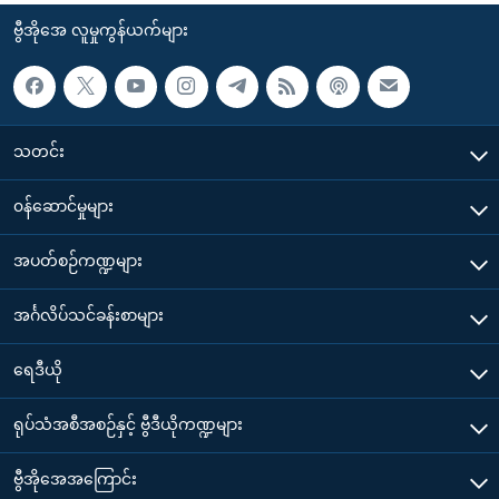
ဗွီအိုအေ လူမှုကွန်ယက်များ
သတင်း
၀န်ဆောင်မှုများ
အပတ်စဉ်ကဏ္ဍများ
အင်္ဂလိပ်သင်ခန်းစာများ
ရေဒီယို
ရုပ်သံအစီအစဉ်နှင့် ဗွီဒီယိုကဏ္ဍများ
ဗွီအိုအေအကြောင်း