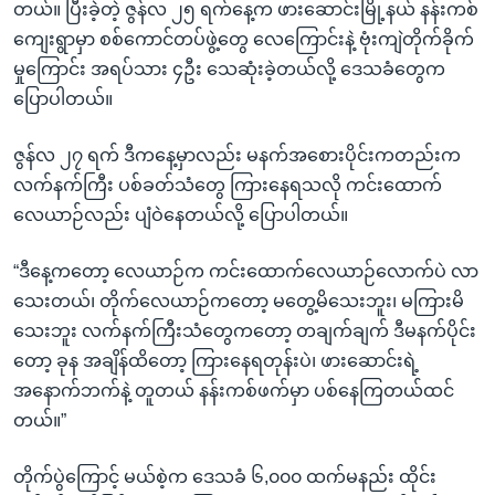
တယ်။ ပြီးခဲ့တဲ့ ဇွန်လ ၂၅ ရက်နေ့က ဖားဆောင်းမြို့နယ် နန်းကစ်
ကျေးရွာမှာ စစ်ကောင်တပ်ဖွဲ့တွေ လေကြောင်းနဲ့ ဗုံးကျဲတိုက်ခိုက်
မှုကြောင်း အရပ်သား ၄ဦး သေဆုံးခဲ့တယ်လို့ ဒေသခံတွေက
ပြောပါတယ်။
ဇွန်လ ၂၇ ရက် ဒီကနေ့မှာလည်း မနက်အစေားပိုင်းကတည်းက
လက်နက်ကြီး ပစ်ခတ်သံတွေ ကြားနေရသလို ကင်းထောက်
လေယာဉ်လည်း ပျံဝဲနေတယ်လို့ ပြောပါတယ်။
“ဒီနေ့ကတော့ လေယာဉ်က ကင်းထောက်လေယာဉ်လောက်ပဲ လာ
သေးတယ်၊ တိုက်လေယာဉ်ကတော့ မတွေ့မိသေးဘူး၊ မကြားမိ
သေးဘူး လက်နက်ကြီးသံတွေကတော့ တချက်ချက် ဒီမနက်ပိုင်း
တော့ ခုန အချိန်ထိတော့ ကြားနေရတုန်းပဲ၊ ဖားဆောင်းရဲ့
အနောက်ဘက်နဲ့ တူတယ် နန်းကစ်ဖက်မှာ ပစ်နေကြတယ်ထင်
တယ်။”
တိုက်ပွဲကြောင့် မယ်စဲ့က ဒေသခံ ၆,၀၀၀ ထက်မနည်း ထိုင်း