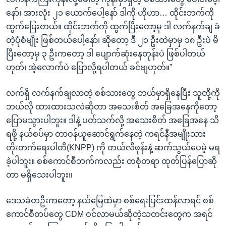
နော်၊ အားလုံး ၂၁ ယောက်ပေါ့နော် ဒါကို ဟိုဟာ… ထိုင်းဘက်ကို
ထွက်ပြေးတယ်။ ထိုင်းဘက်ကို ထွက်ပြီးတော့မှ ဒါ လက်နက်ချ ခံ
တဲ့ပုံစံမျိုး ဖြစ်တယ်ပေါ့နော်၊ ဆိုတော့ ဒီ ၂၁ ဦးထဲမှာမှ ၁၈ ဦးပဲ မိ
ပြီးတော့မှ ၃ ဦးကတော့ ဒါ ပျောက်ဆုံးနေတုန်းပဲ ဖြစ်ပါတယ်
ဟုတ်၊ အဲ့လောက်ပဲ ပြောလို့ရပါတယ် ခင်ဗျဟုတ်။”
လက်ရှိ လက်နက်ချလာတဲ့ စစ်သားတွေ ဘယ်မှာရှိနေပြီး သူတို့ကို
ဘယ်လို ထားထားသလဲဆိုတာ အသေးစိတ် အခြေအနေကိုတော့
ပြောမသွားပါဘူး။ ဒါနဲ့ ပတ်သက်လို့ အသေးစိတ် အခြေအနေ သိ
ရဖို့ နယ်စပ်မှာ တာဝန်ယူဆောင်ရွက်နေတဲ့ ကရင်နီအမျိုးသား
တိုးတက်ရေးပါတီ(KNPP) ကို တယ်လီဖုန်းနဲ့ ဆက်သွယ်ပေမဲ့ မရ
ခဲ့ပါဘူး။ စစ်ကောင်စီဘက်ကလည်း တစုံတရာ ထုတ်ပြန်ပြောဆို
တာ မရှိသေးပါဘူး။
ဒေသခံတဦးကတော့ နယ်မြေထဲမှာ စစ်ရေးပြင်းထန်လာရင် စစ်
ကောင်စီတပ်တွေ CDM ဝင်လာမယ်ဆိုတဲ့သတင်းတွေက အရင်