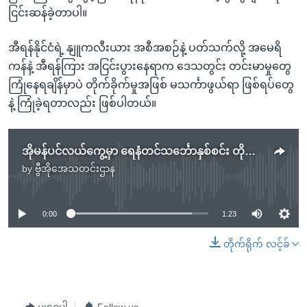
ငြင်းဆန်ခဲ့တာပါ။
အီရန်နိုင်ငံရဲ့ နျူကလီးယား အစီအစဉ်နဲ့ ပတ်သက်လို့ အမေရိ
ကန်နဲ့ အီရန်ကြား အငြင်းပွားနေရာက ဒေသတွင်း တင်းမာမှုတွေ
ကြုံနေရချိန်မှာပဲ တိုက်ခိုက်မှုအဖြစ် မသင်္ကာဖွယ်ရာ ဖြစ်ရပ်တွေ
နဲ့ ကြုံခဲ့ရတာလည်း ဖြစ်ပါတယ်။
အိုမန်ပင်လယ်ကွေ့မှာ ရေနံတင်သင်္ဘောနှစ်စင်း တိုက်ခိုက်ခံရ
by
ဗွီအိုအေသတင်းဌာန
No media source currently available
0:00
1:23
တိုက်ရိုက် လင့်ခ်