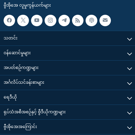
ဗွီအိုအေ လူမှုကွန်ယက်များ
သတင်း
၀န်ဆောင်မှုများ
အပတ်စဉ်ကဏ္ဍများ
အင်္ဂလိပ်သင်ခန်းစာများ
ရေဒီယို
ရုပ်သံအစီအစဉ်နှင့် ဗွီဒီယိုကဏ္ဍများ
ဗွီအိုအေအကြောင်း