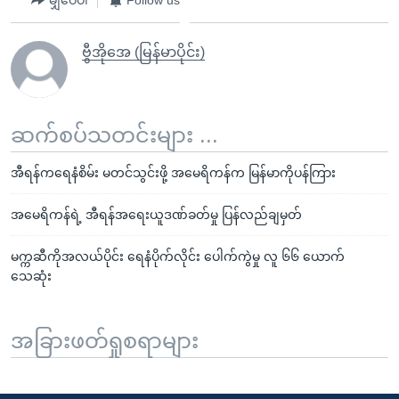
မျှဝေပါ
Follow us
ဗွီအိုအေ (မြန်မာပိုင်း)
ဆက်စပ်သတင်းများ ...
အီရန်ကရေနံစိမ်း မတင်သွင်းဖို့ အမေရိကန်က မြန်မာကိုပန်ကြား
အမေရိကန်ရဲ့ အီရန်အရေးယူဒဏ်ခတ်မှု ပြန်လည်ချမှတ်
မက္ကဆီကိုအလယ်ပိုင်း ရေနံပိုက်လိုင်း ပေါက်ကွဲမှု လူ ၆၆ ယောက်
သေဆုံး
အခြားဖတ်ရှုစရာများ