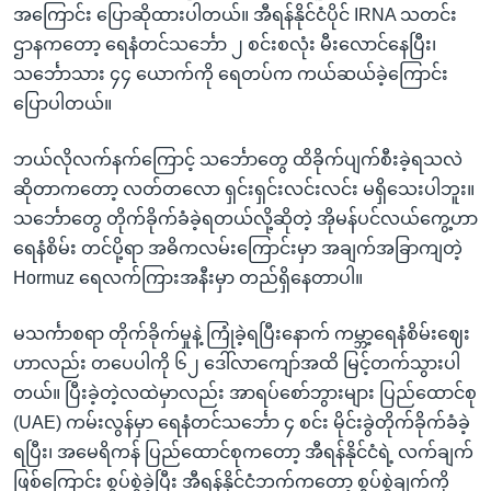
အကြောင်း ပြောဆိုထားပါတယ်။ အီရန်နိုင်ငံပိုင် IRNA သတင်း
ဌာနကတော့ ရေနံတင်သင်္ဘော ၂ စင်းစလုံး မီးလောင်နေပြီး၊
သင်္ဘောသား ၄၄ ယောက်ကို ရေတပ်က ကယ်ဆယ်ခဲ့ကြောင်း
ပြောပါတယ်။
ဘယ်လိုလက်နက်ကြောင့် သင်္ဘောတွေ ထိခိုက်ပျက်စီးခဲ့ရသလဲ
ဆိုတာကတော့ လတ်တလော ရှင်းရှင်းလင်းလင်း မရှိသေးပါဘူး။
သင်္ဘောတွေ တိုက်ခိုက်ခံခဲ့ရတယ်လို့ဆိုတဲ့ အိုမန်ပင်လယ်ကွေ့ဟာ
ရေနံစိမ်း တင်ပို့ရာ အဓိကလမ်းကြောင်းမှာ အချက်အခြာကျတဲ့
Hormuz ရေလက်ကြားအနီးမှာ တည်ရှိနေတာပါ။
မသင်္ကာစရာ တိုက်ခိုက်မှုနဲ့ ကြုံခဲ့ရပြီးနောက် ကမ္ဘာ့ရေနံစိမ်းဈေး
ဟာလည်း တပေပါကို ၆၂ ဒေါ်လာကျော်အထိ မြင့်တက်သွားပါ
တယ်။ ပြီးခဲ့တဲ့လထဲမှာလည်း အာရပ်စော်ဘွားများ ပြည်ထောင်စု
(UAE) ကမ်းလွန်မှာ ရေနံတင်သင်္ဘော ၄ စင်း မိုင်းခွဲတိုက်ခိုက်ခံခဲ့
ရပြီး၊ အမေရိကန် ပြည်ထောင်စုကတော့ အီရန်နိုင်ငံရဲ့ လက်ချက်
ဖြစ်ကြောင်း စွပ်စွဲခဲ့ပြီး အီရန်နိုင်ငံဘက်ကတော့ စွပ်စွဲချက်ကို