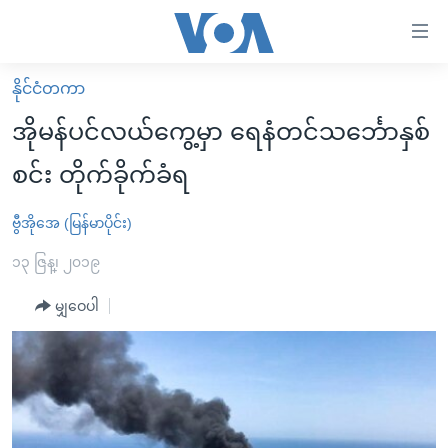
သုံး
ရ
လွယ်ကူ
နိုင်ငံတကာ
မူလစာမျက်နှာ
စေ
အိုမန်ပင်လယ်ကွေ့မှာ ရေနံတင်သင်္ဘောနှစ်
မြန်မာ
သည့်
စင်း တိုက်ခိုက်ခံရ
ကမ္ဘာ့သတင်းများ
Link
ဗွီဒီယို
နိုင်ငံတကာ
ဗွီအိုအေ (မြန်မာပိုင်း)
များ
သတင်းလွတ်လပ်ခွင့်
အမေရိကန်
၁၃ ဇြန္၊ ၂၀၁၉
ပင်မ
ရပ်ဝန်းတခု လမ်းတခု အလွန်
တရုတ်
အကြောင်းအရာ
မျှဝေပါ
သို့
အင်္ဂလိပ်စာလေ့လာမယ်
အစ္စရေး-ပါလက်စတိုင်း
ကျော်
အပတ်စဉ်ကဏ္ဍများ
အမေရိကန်သုံးအီဒီယံ
ကြည့်
ရေဒီယိုနှင့်ရုပ်သံ အချက်အလက်များ
မကြေးမုံရဲ့ အင်္ဂလိပ်စာ
ရေဒီယို
ရန်
ပင်မ
ရေဒီယို/တီဗွီအစီအစဉ်
ရုပ်ရှင်ထဲက အင်္ဂလိပ်စာ
တီဗွီ