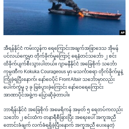
အ
သုတပဒေသာ အင်္ဂလိပ်စာ
ညွန်း
Learning English
စာမျက်နှာ
သို့
ဗွီအိုအေ လူမှုကွန်ယက်များ
ကျော်
ကြည့်
အီရန်နိုင်ငံ ကမ်းလွန်က ရေကြောင်းအချက်အခြာဒေသ အိုမန်
ရန်
ဘာသာစကားများ
ပင်လယ်ကွေ့မှာ တိုက်ခိုက်မှုကြောင့် ရေနံတင်သင်္ဘော ၂ စင်း
ရှာဖွေ
ထိခိုက်ပျက်စီးသွားပါတယ်။ ဂျာမနီနိုင်ငံ အခြေစိုက် သင်္ဘော
ရန်
ကုမ္ပဏီက Kokuka Courageous မှာ မသင်္ကာစရာ တိုက်ခိုက်မှုနဲ့
နေရာ
ကြုံခဲ့ရပြီးနောက်၊ နော်ဝေပိုင် Front Altair သင်္ဘောမှာလည်း
သို့
ပေါက်ကွဲမှု ၃ ခု ဖြစ်ပွားခဲ့ကြောင်း နော်ဝေရေကြောင်း
ကျော်
အာဏာပိုင်အဖွဲ့က ပြောဆိုခဲ့တာပါ။
ရန်
ဘာရိန်းနိုင်ငံ အခြေစိုက် အမေရိကန် အမှတ် ၅ ရေတပ်ကလည်း
သင်္ဘော ၂ စင်းထံက တနာရီစီခြားပြီး အရေးပေါ် အကူအညီ
တောင်းခံချက် လက်ခံရရှိခဲ့ပြီးနောက် အကူအညီ ပေးနေတဲ့