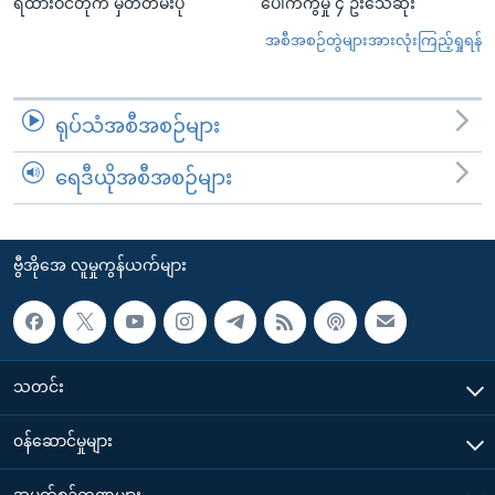
ရထားဝင်တိုက် မှတ်တမ်းပုံ
ပေါက်ကွဲမှု ၄ ဦးသေဆုံး
အစီအစဉ်တွဲများအားလုံးကြည့်ရှုရန်
ရုပ်သံအစီအစဉ်များ
ရေဒီယိုအစီအစဉ်များ
ဗွီအိုအေ လူမှုကွန်ယက်များ
သတင်း
၀န်ဆောင်မှုများ
အပတ်စဉ်ကဏ္ဍများ