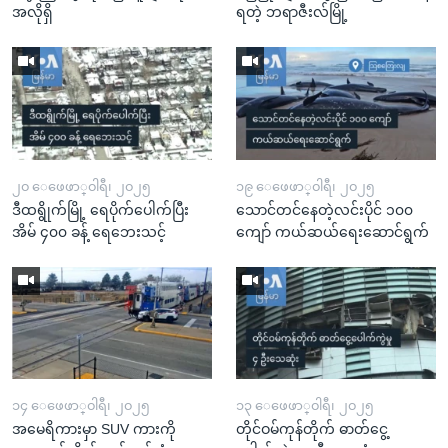
အလိုရှိ
ရတဲ့ ဘရာဇီးလ်မြို့
၂၀ ေဖေဖာ္၀ါရီ၊ ၂၀၂၅
၁၉ ေဖေဖာ္၀ါရီ၊ ၂၀၂၅
ဒီထရွိုက်မြို့ ရေပိုက်ပေါက်ပြီး
သောင်တင်နေတဲ့လင်းပိုင် ၁၀၀
အိမ် ၄၀၀ ခန့် ရေဘေးသင့်
ကျော် ကယ်ဆယ်ရေးဆောင်ရွက်
၁၄ ေဖေဖာ္၀ါရီ၊ ၂၀၂၅
၁၃ ေဖေဖာ္၀ါရီ၊ ၂၀၂၅
အမေရိကားမှာ SUV ကားကို
တိုင်ဝမ်ကုန်တိုက် ဓာတ်ငွေ့