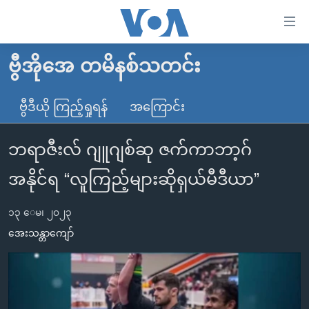
သုံး
ရ
လွယ်ကူ
ဗွီအိုအေ တမိနစ်သတင်း
မူလစာမျက်နှာ
စေ
မြန်မာ
ဗွီဒီယို ကြည့်ရှုရန်
အကြောင်း
သည့်
ကမ္ဘာ့သတင်းများ
Link
ဘရာဇီးလ် ဂျူဂျစ်ဆု ဇက်ကာဘာ့ဂ်
ဗွီဒီယို
နိုင်ငံတကာ
များ
သတင်းလွတ်လပ်ခွင့်
အမေရိကန်
အနိုင်ရ “လူကြည့်များဆိုရှယ်မီဒီယာ”
ပင်မ
ရပ်ဝန်းတခု လမ်းတခု အလွန်
တရုတ်
အကြောင်းအရာ
၁၃ ေမ၊ ၂၀၂၃
သို့
အင်္ဂလိပ်စာလေ့လာမယ်
အစ္စရေး-ပါလက်စတိုင်း
အေးသန္တာကျော်
ကျော်
အပတ်စဉ်ကဏ္ဍများ
အမေရိကန်သုံးအီဒီယံ
ကြည့်
ရေဒီယိုနှင့်ရုပ်သံ အချက်အလက်များ
မကြေးမုံရဲ့ အင်္ဂလိပ်စာ
ရေဒီယို
ရန်
ပင်မ
ရေဒီယို/တီဗွီအစီအစဉ်
ရုပ်ရှင်ထဲက အင်္ဂလိပ်စာ
တီဗွီ