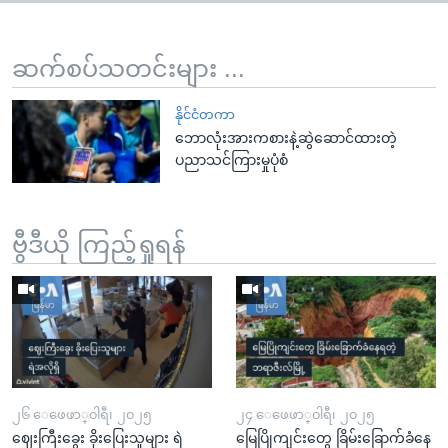
ဆက်စပ်သတင်းများ ...
နိုင်ငံတကာ
ဘောလုံးအားကစားနဲ့ဆွဲဆောင်ထားတဲ့
ပညာသင်ကြားမှုပုံစံ
ဗွီဒီယို ကြည့်ရှုရန်
၂၆ ေဖေဖာ္၀ါရီ၊ ၂၀၂၅
၂၄ ေဖေဖာ္၀ါရီ၊ ၂၀၂၅
ဈေးကြီးခွေး ခိုးပြေးသူများ ရဲ
မြေပြိုကျင်းတွေ ခြိမ်းခြောက်ခံနေ