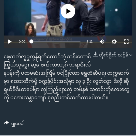
အ
သုတပဒေသာ အင်္ဂလိပ်စာ
ညွန်း
Learning English
No media source currently available
စာမျက်နှာ
သို့
ဗွီအိုအေ လူမှုကွန်ယက်များ
ကျော်
0:00
8:11
ကြည့်
ရန်
တိုက်ရိုက် လင့်ခ်
ဘာသာစကားများ
ဖေ့ဘုတ်လူမှုကွန်ရက်ထောင်တဲ့ သန်းထောင်
ရှာဖွေ
ကြွယ်သူဌေး မာ့ခ် ဇက်ကာဘာ့ဂ် ဘရာဇီးလ်
ရန်
နပန်းကို ပထမဆုံးအကြိမ် ဝင်ပြိုင်တာ ရွှေတံဆိပ်ရ၊ တက္ကဆက်
နေရာ
မှာ ရထားတိုက်ဖို့ စက္ကန့်ပိုင်းအလိုမှာ လူ ၃ ဦး လွတ်သွာ၊ ဒီလို ဆို
သို့
ရှယ်မီဒီယာပေါ်မှာ လူကြည့်များတဲ့ တမိနစ် သတင်းတိုလေးတွေ
ကျော်
ကို မအေးသန္တာကျော် စုစည်းတင်ဆက်ထားပါတယ်။
ရန်
မျှဝေပါ