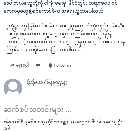
နေပါတယ်။ သူတို့ကို ငါးခိုးဖမ်းမှု၊ နိုင်ငံတွင်း တရားမဝင်,ဝင်
ရောက်မှုတွေနဲ့ စစ်ကောင်စီက အရေးယူထားပါတယ်။
သူတို့နဲ့အတူ မြန်မာငါးဖမ်းသမား ၂၇ ယောက်ကိုလည်း ဖမ်းဆီး
ထားပြီး ဖမ်းဆီးထားသူတွေထဲမှာ အကြမ်းဖက်လုပ်ရပ်နဲ့
ဆက်စပ်တဲ့ အထောက်အထားတွေတွေ့ရတဲ့အတွက် စစ်ဆေးနေ
ကြောင်း အစောပိုင်းက ပြောထားပါတယ်။
မျှဝေပါ
Follow us
ဗွီအိုအေ (မြန်မာဌာန)
ဆက်စပ်သတင်းများ ...
စစ်ကောင်စီ လွှတ်ပေးတဲ့ ထိုင်းအကျဉ်းသားတွေထဲ ငါးဖမ်းသမား ၄ ဦး
မပါ