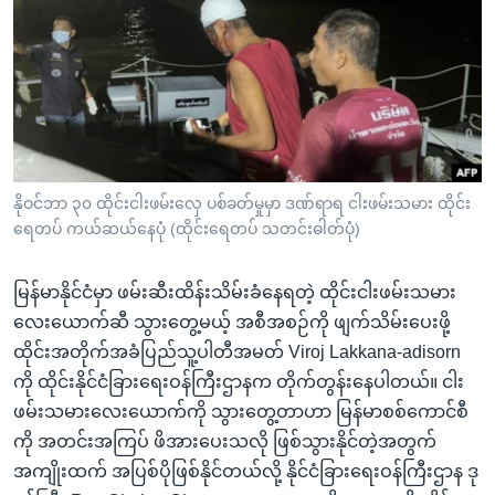
အ
ဗွီအိုအေ လူမှုကွန်ယက်များ
ညွန်း
စာမျက်နှာ
သို့
ကျော်
ဘာသာစကားများ
ကြည့်
ရန်
နိုဝင်ဘာ ၃၀ ထိုင်းငါးဖမ်းလှေ ပစ်ခတ်မှုမှာ ဒဏ်ရာရ ငါးဖမ်းသမား ထိုင်း
ရှာဖွေ
ရေတပ် ကယ်ဆယ်နေပုံ (ထိုင်းရေတပ် သတင်းဓါတ်ပုံ)
ရန်
နေရာ
မြန်မာနိုင်ငံမှာ ဖမ်းဆီးထိန်းသိမ်းခံနေရတဲ့ ထိုင်းငါးဖမ်းသမား
သို့
လေးယောက်ဆီ သွားတွေ့မယ့် အစီအစဉ်ကို ဖျက်သိမ်းပေးဖို့
ကျော်
ထိုင်းအတိုက်အခံပြည်သူ့ပါတီအမတ် Viroj Lakkana-adisorn
ရန်
ကို ထိုင်းနိုင်ငံခြားရေးဝန်ကြီးဌာနက တိုက်တွန်းနေပါတယ်။ ငါး
ဖမ်းသမားလေးယောက်ကို သွားတွေ့တာဟာ မြန်မာစစ်ကောင်စီ
ကို အတင်းအကြပ် ဖိအားပေးသလို ဖြစ်သွားနိုင်တဲ့အတွက်
အကျိုးထက် အပြစ်ပိုဖြစ်နိုင်တယ်လို့ နိုင်ငံခြားရေးဝန်ကြီးဌာန ဒု