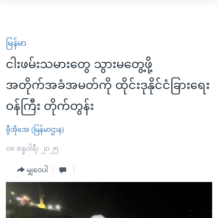
သုံး
မူလစာမျက်နှာ
ရ
မြန်မာ
လွယ်ကူ
မြန်မာ
ကမ္ဘာ့သတင်းများ
စေ
ငါးဖမ်းသမားတွေ သွားမတွေ့ဖို့
ဗွီဒီယို
နိုင်ငံတကာ
သည့်
အတိုက်အခံအမတ်ကို ထိုင်းဒုနိုင်ငံခြားရေး
သတင်းလွတ်လပ်ခွင့်
အမေရိကန်
Link
ဝန်ကြီး တိုက်တွန်း
ရပ်ဝန်းတခု လမ်းတခု အလွန်
တရုတ်
များ
အင်္ဂလိပ်စာလေ့လာမယ်
အစ္စရေး-ပါလက်စတိုင်း
ပင်မ
ဗွီအိုအေ (မြန်မာဌာန)
အကြောင်းအရာ
အပတ်စဉ်ကဏ္ဍများ
အမေရိကန်သုံးအီဒီယံ
၀၈ ဇန္နဝါရီ၊ ၂၀၂၅
သို့
ရေဒီယိုနှင့်ရုပ်သံ အချက်အလက်များ
မကြေးမုံရဲ့ အင်္ဂလိပ်စာ
ရေဒီယို
ကျော်
မျှဝေပါ
ရေဒီယို/တီဗွီအစီအစဉ်
ရုပ်ရှင်ထဲက အင်္ဂလိပ်စာ
တီဗွီ
ကြည့်
ရန်
သုတပဒေသာ အင်္ဂလိပ်စာ
Learning English
ပင်မ