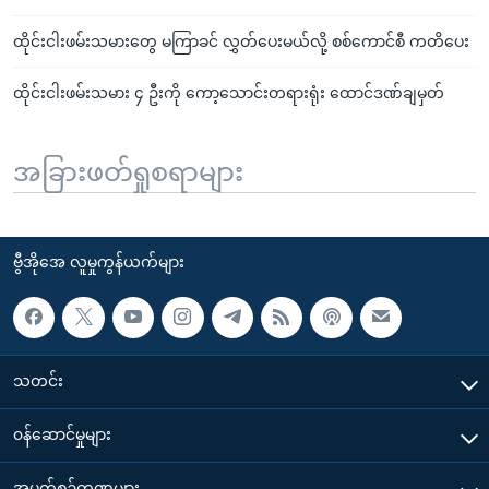
ထိုင်းငါးဖမ်းသမားတွေ မကြာခင် လွှတ်ပေးမယ်လို့ စစ်ကောင်စီ ကတိပေး
ထိုင်းငါးဖမ်းသမား ၄ ဦးကို ကော့သောင်းတရားရုံး ထောင်ဒဏ်ချမှတ်
အခြားဖတ်ရှုစရာများ
ဗွီအိုအေ လူမှုကွန်ယက်များ
သတင်း
၀န်ဆောင်မှုများ
အပတ်စဉ်ကဏ္ဍများ