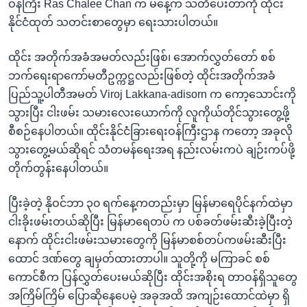
ဝန်ကြီး Ras Chalee Chan က မနေ့က သတိပေးတာကို ထိုင်း
နိုင်ငံထုတ် သတင်းစာတွေမှာ ရေးသားပါတယ်။
ထိုင်း အတိုက်အခံအမတ်လည်းဖြစ်၊ အောက်လွှတ်တော် စစ်
ဘက်ရေးရာကော်မတီဥက္ကဋ္ဌလည်းဖြစ်တဲ့ ထိုင်းအတိုက်အခံ
ပြည်သူ့ပါတီအမတ် Viroj Lakkana-adisorn က ကော့သောင်းကို
သွားပြီး ငါးဖမ်း သမားလေးယောက်ကို လူကိုယ်တိုင်သွားတွေ့ဖို့
စီစဉ်နေပါတယ်။ ထိုင်းနိုင်ငံခြားရေးဝန်ကြီးဌာန ကတော့ အခုလို
သွားတွေ့မယ်ဆိုရင် သံတမန်ရေးအရ နည်းလမ်းကပဲ ချဉ်းကပ်ဖို့
တိုက်တွန်းနေပါတယ်။
ပြီးခဲ့တဲ့ နိုဝင်ဘာ ၃၀ ရက်နေ့ကတည်းမှာ မြန်မာရေပိုင်နက်ထဲမှာ
ငါးခိုးဖမ်းတယ်ဆိုပြီး မြန်မာရေတပ် က ပစ်ခတ်ဖမ်းဆီးခဲ့ပြီးတဲ့
နောက် ထိုင်းငါးဖမ်းသမားတွေကို မြန်မာစစ်တပ်ကဖမ်းဆီးပြီး
ထောင် ဒဏ်တွေ ချမှတ်ထားတာပါ။ သူတို့ကို မကြာခင် စစ်
ကောင်စီက ပြန်လွှတ်ပေးမယ်ဆိုပြီး ထိုင်းအစိုးရ တာဝန်ရှိသူတွေ
အကြိမ်ကြိမ် ပြောဆိုနေပေမဲ့ အခုအထိ အကျဉ်းထောင်ထဲမှာ ရှိ