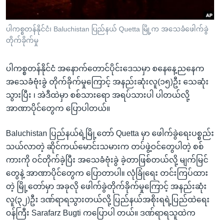
အ
သုတပဒေသာ အင်္ဂလိပ်စာ
ညွန်း
Learning English
ပါကစ္စတန်နိုင်ငံ၊ Baluchistan ပြည်နယ် Quetta မြို့က အသေခံဖေါက်ခွဲ
စာမျက်နှာ
တိုက်ခိုက်မှု
သို့
ဗွီအိုအေ လူမှုကွန်ယက်များ
ကျော်
ပါကစ္စတန်နိုင်ငံ အနောက်တောင်ပိုင်းဒေသမှာ စနေနေ့ညနေက
ကြည့်
အသေခံဗုံးခွဲ တိုက်ခိုက်မှုကြောင့် အနည်းဆုံးလူ(၁၅)ဦး သေဆုံး
ရန်
ဘာသာစကားများ
သွားပြီး ၊ အဲဒီထဲမှာ စစ်သားရော အရပ်သားပါ ပါတယ်လို့
ရှာဖွေ
အာဏာပိုင်တွေက ပြောပါတယ်။
ရန်
နေရာ
Baluchistan ပြည်နယ်ရဲ့မြို့တော် Quetta မှာ ဖေါက်ခွဲရေးပစ္စည်း
သို့
သယ်လာတဲ့ ဆိုင်ကယ်မောင်းသမားက တပ်ဖွဲ့ဝင်တွေပါတဲ့ စစ်
ကျော်
ကားကို ဝင်တိုက်ခဲ့ပြီး အသေခံဗုံးခွဲ ခဲ့တာဖြစ်တယ်လို့ မျက်မြင်
ရန်
တွေနဲ့ အာဏာပိုင်တွေက ပြောတာပါ။ လုံခြုံရေး တင်းကြပ်ထား
တဲ့ မြို့တော်မှာ အခုလို ဖေါက်ခွဲတိုက်ခိုက်မှုကြောင့် အနည်းဆုံး
လူ(၃၂)ဦး ဒဏ်ရာရသွားတယ်လို့ ပြည်နယ်အစိုးရရဲ့ပြည်ထဲရေး
ဝန်ကြီး Sarafarz Bugti ကပြောပါ တယ်။ ဒဏ်ရာရသူထဲက