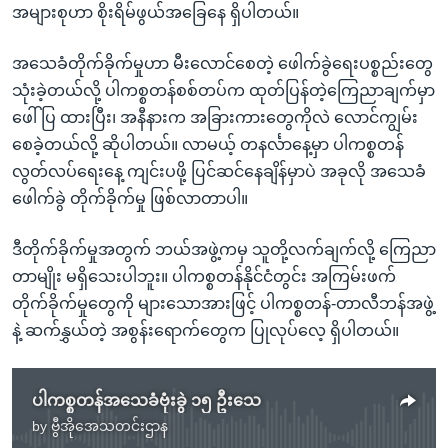
အများစုဟာ စိုးရိမ်ဖွယ်အခြေနေ ရှိပါတယ်။
အသေခံတိုက်ခိုက်မှုဟာ မီးလောင်စေတဲ့ ဖေါက်ခွဲရေးပစ္စည်းတွေ
သုံးခဲ့တယ်လို့ ပါကစ္စတန်စစ်တပ်က ထုတ်ပြန်တဲ့ကြေညာချက်မှာ
ဖေါ်ပြ ထားပြီး၊ အနီနားက အခြားကားတွေကိုလဲ လောင်ကျွမ်း
စေခဲ့တယ်လို့ ဆိုပါတယ်။ လာမယ့် တနင်္လာနေ့မှာ ပါကစ္စတန်
လွတ်လပ်ရေးနေ့ ကျင်းပဖို့ ပြင်ဆင်နေချိန်မှာပဲ အခုလို အသေခံ
ဖေါက်ခွဲ တိုက်ခိုက်မှု ဖြစ်လာတာပါ။
ဒီတိုက်ခိုက်မှုအတွက် ဘယ်အဖွဲ့ကမှ သူတို့လက်ချက်လို့ ကြေညာ
တာမျိုး မရှိသေးပါဘူး။ ပါကစ္စတန်နိုင်ငံတွင်း အကြမ်းဖက်
တိုက်ခိုက်မှုတွေကို များသောအားဖြင့် ပါကစ္စတန်-တာလီဘန်အဖွဲ့
နဲ့ ဆက်နွှယ်တဲ့ အစွန်းရောက်တွေက ပြုလုပ်လေ့ ရှိပါတယ်။
ပါကစ္စတန်အသေခံဗုံးခွဲ ၁၅ ဦးသေ
by
ဗွီအိုအေသတင်းဌာန
No media source currently available