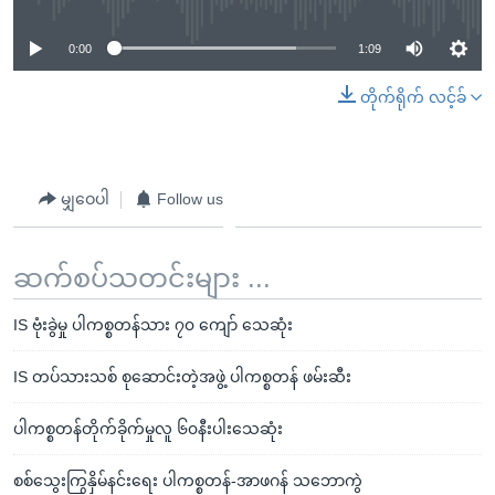
0:00
1:09
တိုက်ရိုက် လင့်ခ်
မျှဝေပါ
Follow us
ဆက်စပ်သတင်းများ ...
IS ဗုံးခွဲမှု ပါကစ္စတန်သား ၇၀ ကျော် သေဆုံး
IS တပ်သားသစ် စုဆောင်းတဲ့အဖွဲ့ ပါကစ္စတန် ဖမ်းဆီး
ပါကစ္စတန်တိုက်ခိုက်မှုလူ ၆၀နီးပါးသေဆုံး
စစ်သွေးကြွနှိမ်နင်းရေး ပါကစ္စတန်-အာဖဂန် သဘောကွဲ