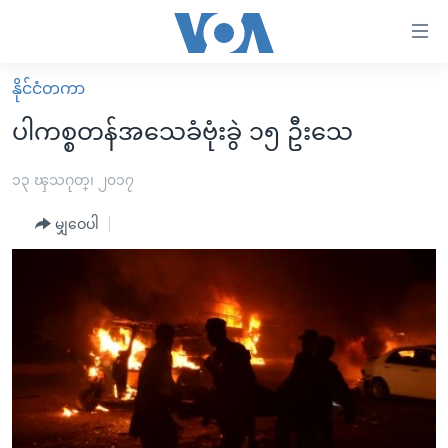
သုံး
ရ
လွယ်ကူ
နိုင်ငံတကာ
မူလစာမျက်နှာ
စေ
ပါကစ္စတန်အသေခံဗုံးခွဲ ၁၅ ဦးသေ
မြန်မာ
သည့်
ကမ္ဘာ့သတင်းများ
၁၃ ၾသဂုတ္၊ ၂၀၁၇
Link
ဗွီဒီယို
နိုင်ငံတကာ
မျှဝေပါ
များ
သတင်းလွတ်လပ်ခွင့်
အမေရိကန်
ပင်မ
ရပ်ဝန်းတခု လမ်းတခု အလွန်
တရုတ်
အကြောင်းအရာ
သို့
အင်္ဂလိပ်စာလေ့လာမယ်
အစ္စရေး-ပါလက်စတိုင်း
ကျော်
အပတ်စဉ်ကဏ္ဍများ
အမေရိကန်သုံးအီဒီယံ
ကြည့်
ရေဒီယိုနှင့်ရုပ်သံ အချက်အလက်များ
မကြေးမုံရဲ့ အင်္ဂလိပ်စာ
ရေဒီယို
ရန်
ပင်မ
ရေဒီယို/တီဗွီအစီအစဉ်
ရုပ်ရှင်ထဲက အင်္ဂလိပ်စာ
တီဗွီ