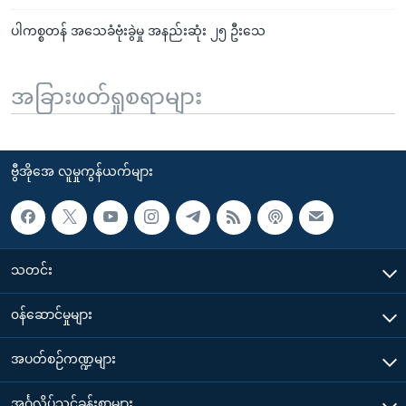
ပါကစ္စတန် အသေခံဗုံးခွဲမှု အနည်းဆုံး ၂၅ ဦးသေ
အခြားဖတ်ရှုစရာများ
ဗွီအိုအေ လူမှုကွန်ယက်များ
သတင်း
၀န်ဆောင်မှုများ
အပတ်စဉ်ကဏ္ဍများ
အင်္ဂလိပ်သင်ခန်းစာများ