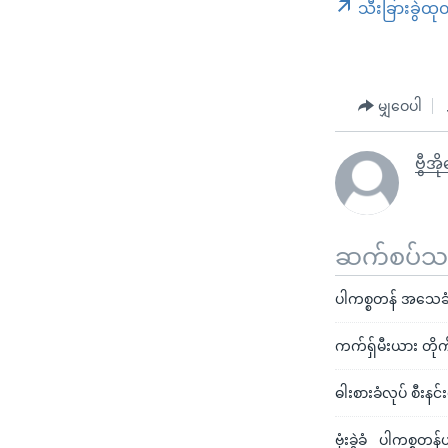
သီးခြားခွဲထု
မျှဝေပါ
ဗွီအ
ဆက်စပ်သတင
ပါကစ္စတန် အသေခံဗုံ
ကက်ရှ်မီးယား တိုက
ဓါးစားခံလုပ် စီးန
ဗုံးခွဲခံ ပါကစ္စ