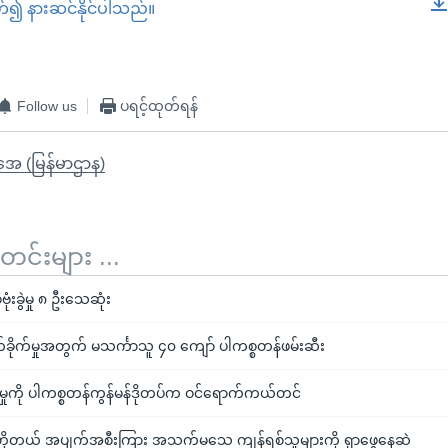
တ်၍ နားဆင်နိုင်ပါသည်။
EMBED
Follow us
ပရင့်ထုတ်ရန်
ိုအေ (မြန်မာဌာန)
်းများ ...
းခွဲမှု ၈ ဦးသေဆုံး
်ခိုက်မှုအတွက် မသင်္ကာသူ ၄၀ ကျော် ပါကစ္စတန်ဖမ်းဆီး
င်းမှုကို ပါကစ္စတန်ကွန်မန်ဒိုတပ်က ဝင်ရောက်ကယ်တင်
တန်ဟိုတယ် အပျက်အစီးကြား အသက်မသေ ကျန်ရစ်သူများကို ရှာဖွေနေဆဲ