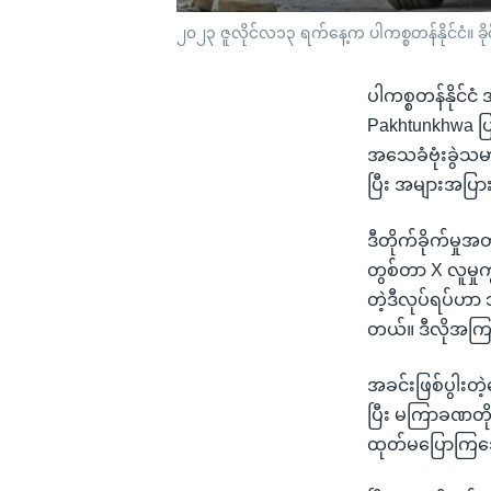
၂၀၂၃ ဇူလိုင်လ၁၃ ရက်နေ့က ပါကစ္စတန်နိုင်ငံ။ ခိ
ပါကစ္စတန်နိုင်င
Pakhtunkhwa ပ
အသေခံဗုံးခွဲသမ
ပြီး အများအပြ
ဒီတိုက်ခိုက်မှု
တွစ်တာ X လူမှ
တဲ့ဒီလုပ်ရပ်ဟာ 
တယ်။ ဒီလိုအကြ
အခင်းဖြစ်ပွါးတ
ပြီး မကြာခဏတို
ထုတ်မပြောကြသ