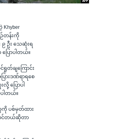
ဲ့ Khyber
်တန်းကို
း ၉ ဦး သေဆုံးရ
ာ ပြောပါတယ်။
်ရှုတ်ချကြောင်း
းအပြားဒဏ်ရာရစေ
လို့ ပြောပါ
ောပါတယ်။
ေကို ပစ်မှတ်ထား
ဆောင်တယ်ဆိုတာ