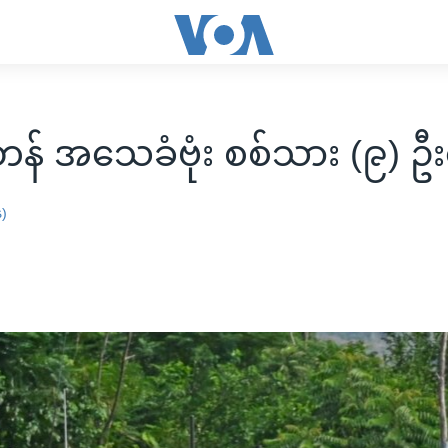
တန် အသေခံဗုံး စစ်သား (၉) ဦ
န)