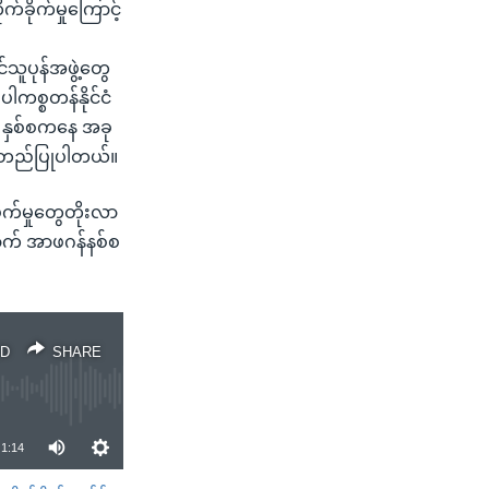
်ခိုက်မှုကြောင့်
သူပုန်အဖွဲ့တွေ
ပါကစ္စတန်နိုင်ငံ
 နှစ်စကနေ အခု
 အတည်ပြုပါတယ်။
းဖက်မှုတွေတိုးလာ
ောက် အာဖဂန်နစ်စ
D
SHARE
1:14