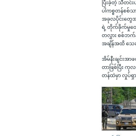
ပြီးခဲ့တဲ့ သီတင်
ပါကစ္စတန်စစ်သာ
အခုလပိုင်းတွေအ
ရဲ့ တိုက်ခိုက်မှု
တလွှား စစ်ဘက်
အချိန်အထိ သေဆ
အိမ်နီးချင်းအာဖဂ
တာဖြစ်ပြီး ကုလ
တန်ထဲမှာ လှုပ်