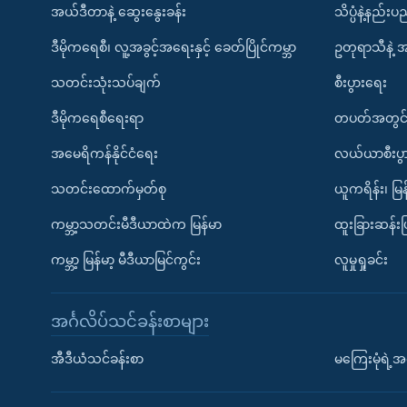
အယ်ဒီတာနဲ့ ဆွေးနွေးခန်း
သိပ္ပံနဲ့နည်း
ဒီမိုကရေစီ၊ လူ့အခွင့်အရေးနှင့် ခေတ်ပြိုင်ကမ္ဘာ
ဥတုရာသီနဲ့ 
သတင်းသုံးသပ်ချက်
စီးပွားရေး
ဒီမိုကရေစီရေးရာ
တပတ်အတွင်
အမေရိကန်နိုင်ငံရေး
လယ်ယာစီးပွ
သတင်းထောက်မှတ်စု
ယူကရိန်း၊ မြန
ကမ္ဘာ့သတင်းမီဒီယာထဲက မြန်မာ
ထူးခြားဆန်း
ကမ္ဘာ့ မြန်မာ့ မီဒီယာမြင်ကွင်း
လူမှုရှုခင်း
အင်္ဂလိပ်သင်ခန်းစာများ
အီဒီယံသင်ခန်းစာ
မကြေးမုံရဲ့အင