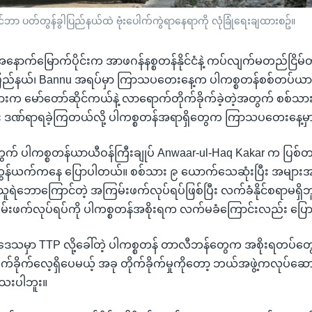
ုင်ဘာ ပတ်တွန်ခွါပြည်နယ်ထဲ ဗုံးပေါက်ကွဲရာနေရာကို လုံခြုံရေးချထားစဥ်။
ံ အနောက်မြောက်ပိုင်းက အာဖဂန်နစ္စတန်နိုင်ငံနဲ့ ကပ်လျက်မတည်ငြိမ်တ
ြည်နယ်၊ Bannu အရပ်မှာ ကြာသပတေးနေ့က ပါကစ္စတန်စစ်တပ်ယာဉ
ားက မော်တော်ဆိုင်ကယ်နဲ့ လာရောက်တိုက်ခိုက်ခဲ့တဲ့အတွက် စစ်သာ
ား ဒဏ်ရာရခဲ့ကြတယ်လို့ ပါကစ္စတန်အရာရှိတွေက ကြာသပတေးနေ့မှ
အတွက် ပါကစ္စတန်ယာယီဝန်ကြီးချုပ် Anwaar-ul-Haq Kakar က ပြစ်တင
ုကွန်ယက်ကနေ ပြောပါတယ်။ စစ်သား ၉ ယောက်သေဆုံးပြီး အမျာ
သူရဲဘောကြောင်တဲ့ အကြမ်းဖက်လုပ်ရပ်ဖြစ်ပြီး လက်ခံနိုင်စရာမရှိဘူး
မ်းဖက်လုပ်ရပ်ကို ပါကစ္စတန်အစိုးရက လက်မခံကြောင်းလည်း ပြ
ဲ့ဒေသမှာ TTP လို့ခေါ်တဲ့ ပါကစ္စတန် တာလီဘန်တွေက အစိုးရတပ်တွ
က်ခိုက်လေ့ရှိပေမယ့် အခု တိုက်ခိုက်မှုကိုတော့ ဘယ်အဖွဲ့ကလုပ်
ေးပါဘူး။