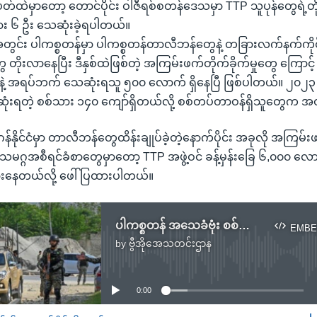
းပတ်ထဲမှာတော့ တောင်ပိုင်း ဝါဇီရစ်စတန်ဒေသမှာ TTP သူပုန်တွေရဲ့တိုက
း ၆ ဦး သေဆုံးခဲ့ရပါတယ်။
တွင်း ပါကစ္စတန်မှာ ပါကစ္စတန်တာလီဘန်တွေနဲ့ တခြားလက်နက်ကိုင်
တွေ တိုးလာနေပြီး ဒီနှစ်ထဲဖြစ်တဲ့ အကြမ်းဖက်တိုက်ခိုက်မှုတွေ ကြောင့် 
နဲ့ အရပ်ဘက် သေဆုံးရသူ ၅၀၀ လောက် ရှိနေပြီ ဖြစ်ပါတယ်။ ၂၀၂၃
ုံးရတဲ့ စစ်သား ၁၄၀ ကျော်ရှိတယ်လို့ စစ်တပ်တာဝန်ရှိသူတွေက
န်နိုင်ငံမှာ တာလီဘန်တွေထိန်းချုပ်ခဲ့တဲ့နောက်ပိုင်း အခုလို အကြမ်
သမဂ္ဂအစီရင်ခံစာတွေမှာတော့ TTP အဖွဲ့ဝင် ခန့်မှန်းခြေ ၆,၀၀၀ လ
ရှားနေတယ်လို့ ဖေါ်ပြထားပါတယ်။
ပါကစ္စတန် အသေခံဗုံး စစ်သား (၉) ဦးသေဆုံး
EMBE
by
ဗွီအိုအေသတင်းဌာန
No media source currently available
0:00