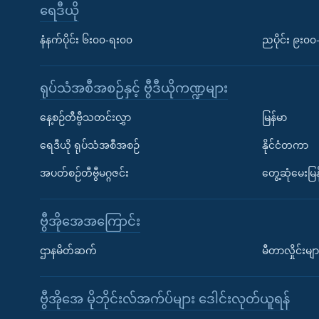
ရေဒီယို
နံနက်ပိုင်း ၆း၀၀-ရး၀၀
ညပိုင်း ၉း၀
ရုပ်သံအစီအစဉ်နှင့် ဗွီဒီယိုကဏ္ဍများ
နေ့စဉ်တီဗွီသတင်းလွှာ
မြန်မာ
ရေဒီယို ရုပ်သံအစီအစဉ်
နိုင်ငံတကာ
အပတ်စဉ်တီဗွီမဂ္ဂဇင်း
တွေ့ဆုံမေးမြန
ဗွီအိုအေအကြောင်း
ဌာနမိတ်ဆက်
မီတာလှိုင်းမျာ
ဗွီအိုအေ မိုဘိုင်းလ်အက်ပ်များ ဒေါင်းလုတ်ယူရန်
Learning English