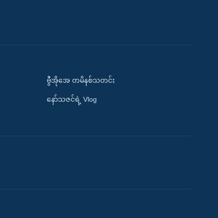
ဗွီအိုအေ တမိနစ်သတင်း
နော်သဇင်ရဲ့ Vlog