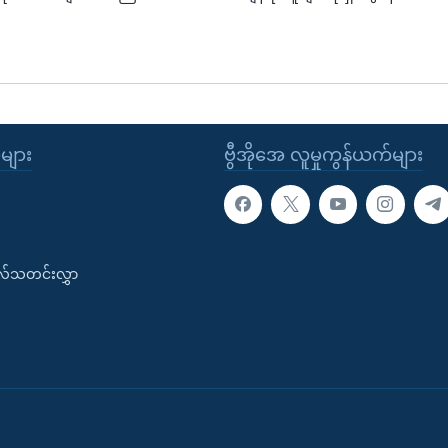
ုများ
ဗွီအိုအေ လူမှုကွန်ယက်များ
းလ်သတင်းလွှာ