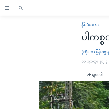
သုံး
ရ
ရှာဖွေ
လွယ်ကူ
မူလစာမျက်နှာ
နိုင်ငံတကာ
ရ
စေ
မြန်မာ
လာ
ပါကစ္စ
သည့်
ဒ်
ကမ္ဘာ့သတင်းများ
Link
ဗွီဒီယို
နိုင်ငံတကာ
ဗွီအိုအေ (မြန်မာဌာ
များ
သတင်းလွတ်လပ်ခွင့်
အမေရိကန်
၀၁ စက္တင္ဘာ၊ ၂၀၂၃
ပင်မ
ရပ်ဝန်းတခု လမ်းတခု အလွန်
တရုတ်
အကြောင်းအရာ
အင်္ဂလိပ်စာလေ့လာမယ်
မျှဝေပါ
အစ္စရေး-ပါလက်စတိုင်း
သို့
အပတ်စဉ်ကဏ္ဍများ
အမေရိကန်သုံးအီဒီယံ
ကျော်
ကြည့်
ရေဒီယိုနှင့်ရုပ်သံ အချက်အလက်များ
မကြေးမုံရဲ့ အင်္ဂလိပ်စာ
ရေဒီယို
ရန်
ရေဒီယို/တီဗွီအစီအစဉ်
ရုပ်ရှင်ထဲက အင်္ဂလိပ်စာ
တီဗွီ
ပင်မ