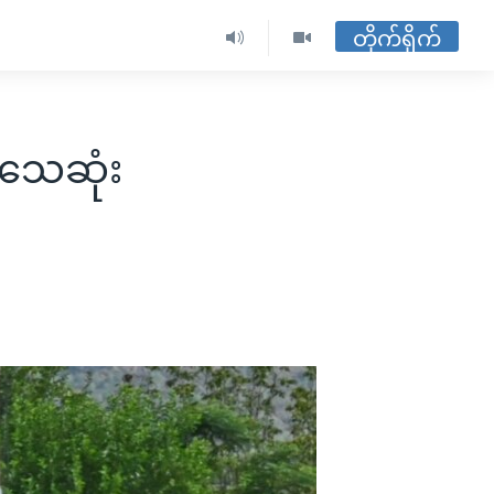
တိုက်ရိုက်
းသေဆုံး