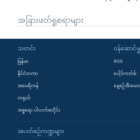
အခြားဖတ်ရှုစရာများ
သတင်း
၀န်ဆောင်မှ
မြန်မာ
RSS
နိုင်ငံတကာ
ပေါ့ဒ်ကတ်စ်
အမေရိကန်
နေ့စဉ်အီးမေ
တရုတ်
အစ္စရေး-ပါလက်စတိုင်း
အပတ်စဉ်ကဏ္ဍများ