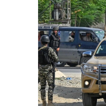
သုတပဒေသာ အင်္ဂလိပ်စာ
အ
ညွန်း
စာမျက်နှာ
သို့
ကျော်
ကြည့်
ရန်
ရှာဖွေ
ရန်
နေရာ
သို့
ကျော်
ရန်