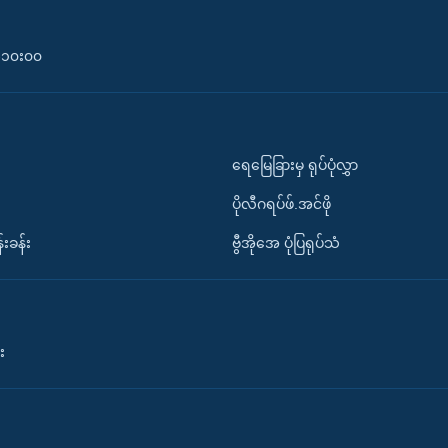
၀-၁၀း၀၀
ရေမြေခြားမှ ရုပ်ပုံလွှာ
ပိုလီဂရပ်ဖ်.အင်ဖို
်းခန်း
ဗွီအိုအေ ပုံပြရုပ်သံ
း