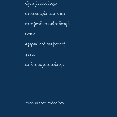
တိုင်းရင်းသတင်းလွှာ
တပတ်အတွင်း အားကစား
သုတစုံလင် အမေရိကန်တခွင်
Gen Z
နေရာပေါင်းစုံ အကြောင်းစုံ
ဒို့အသံ
သက်တံရောင်သတင်းလွှာ
သုတပဒေသာ အင်္ဂလိပ်စာ