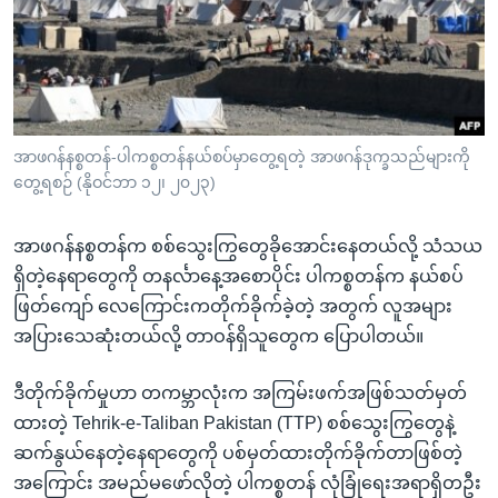
အ
သုတပဒေသာ အင်္ဂလိပ်စာ
ညွန်း
Learning English
စာမျက်နှာ
သို့
ဗွီအိုအေ လူမှုကွန်ယက်များ
ကျော်
ကြည့်
အာဖဂန်နစ္စတန်-ပါကစ္စတန်နယ်စပ်မှာတွေ့ရတဲ့ အာဖဂန်ဒုက္ခသည်များကို
တွေ့ရစဉ် (နိုဝင်ဘာ ၁၂၊ ၂၀၂၃)
ရန်
ဘာသာစကားများ
ရှာဖွေ
အာဖဂန်နစ္စတန်က စစ်သွေးကြွတွေခိုအောင်းနေတယ်လို့ သံသယ
ရန်
ရှိတဲ့နေရာတွေကို တနင်္လာနေ့အစောပိုင်း ပါကစ္စတန်က နယ်စပ်
နေရာ
ဖြတ်ကျော် လေကြောင်းကတိုက်ခိုက်ခဲ့တဲ့ အတွက် လူအများ
သို့
အပြားသေဆုံးတယ်လို့ တာဝန်ရှိသူတွေက ပြောပါတယ်။
ကျော်
ရန်
ဒီတိုက်ခိုက်မှုဟာ တကမ္ဘာလုံးက အကြမ်းဖက်အဖြစ်သတ်မှတ်
ထားတဲ့ Tehrik-e-Taliban Pakistan (TTP) စစ်သွေးကြွတွေနဲ့
ဆက်နွယ်နေတဲ့နေရာတွေကို ပစ်မှတ်ထားတိုက်ခိုက်တာဖြစ်တဲ့
အကြောင်း အမည်မဖော်လိုတဲ့ ပါကစ္စတန် လုံခြုံရေးအရာရှိတဦး