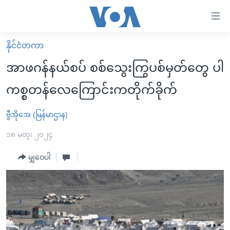
သုံး
ရ
လွယ်ကူ
နိုင်ငံတကာ
မူလစာမျက်နှာ
စေ
အာဖဂန်နယ်စပ် စစ်သွေးကြွပစ်မှတ်တွေ ပါ
မြန်မာ
သည့်
ကစ္စတန်လေကြောင်းကတိုက်ခိုက်
ကမ္ဘာ့သတင်းများ
Link
ဗွီဒီယို
နိုင်ငံတကာ
ဗွီအိုအေ (မြန်မာဌာန)
များ
သတင်းလွတ်လပ်ခွင့်
အမေရိကန်
၁၈ မတ္၊ ၂၀၂၄
ပင်မ
ရပ်ဝန်းတခု လမ်းတခု အလွန်
တရုတ်
အကြောင်းအရာ
မျှဝေပါ
သို့
အင်္ဂလိပ်စာလေ့လာမယ်
အစ္စရေး-ပါလက်စတိုင်း
ကျော်
အပတ်စဉ်ကဏ္ဍများ
အမေရိကန်သုံးအီဒီယံ
ကြည့်
ရေဒီယိုနှင့်ရုပ်သံ အချက်အလက်များ
မကြေးမုံရဲ့ အင်္ဂလိပ်စာ
ရေဒီယို
ရန်
ပင်မ
ရေဒီယို/တီဗွီအစီအစဉ်
ရုပ်ရှင်ထဲက အင်္ဂလိပ်စာ
တီဗွီ