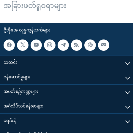
အခြားဖတ်ရှုစရာများ
ဗွီအိုအေ လူမှုကွန်ယက်များ
သတင်း
၀န်ဆောင်မှုများ
အပတ်စဉ်ကဏ္ဍများ
အင်္ဂလိပ်သင်ခန်းစာများ
ရေဒီယို