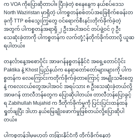
က VOA ကိုပြောဆိုတာပါ။ ပြီးခဲ့တဲ့ စနေနေ့က နယ်စပ်ဒေသ
North Waziristan မှာရှိတဲ့ ပါကစ္စတန်စစ်တပ်အခြေစိုက်စခန်းတ
ခုကို TTP စစ်သွေးကြွတွေ ဝင်ရောက်စီးနင်းတိုက်ခိုက်ခဲ့တဲ့
အတွက် ပါကစ္စတန်အရာရှိ ၂ ဦးအပါအဝင် တပ်ဖွဲ့ဝင် ၇ ဦး
သေဆုံးခဲ့တာကို ပါကစ္စတန်က လက်တုံ့ံ့န်တိုက်ခိုက်တာလို့ ယူဆ
ရပါတယ်။
တနင်္လာနေ့အစောပိုင်း အာဖဂန်နစ္စတန်နိုင်ငံ အရှေ့တောင်ပိုင်း
Paktika နဲ့ Khost ပြည်နယ်က နေရာတော်တော်များများကို ပါက
စ္စတန်က လေကြောင်းကတိုက်ခိုက်ခဲ့တာကြောင့် အမျိုးသမီးတွေ
နဲ့ ကလေးငယ်တွေအပါအဝင် အရပ်သား ၈ ဦးသေဆုံးခဲ့တယ်လို့
အာဖဂန် တာလီဘန်တွေက ပြောဆိုပါတယ်။ တာလီဘန်ပြောခွင့်
ရ Zabihullah Mujahid က ဒီတိုက်ခိုက်မှုကို ပြင်းပြင်းထန်ထန်
ရှုတ်ချပြီး ဒါဟာ နယ်မြေချိုးဖောက်မှုဖြစ်တယ်လို့ပြောဆိုပါ
တယ်။
ပါကစ္စတန်ဒါမှမဟုတ် တခြားနိုင်ငံကို တိုက်ခိုက်နေတဲ့