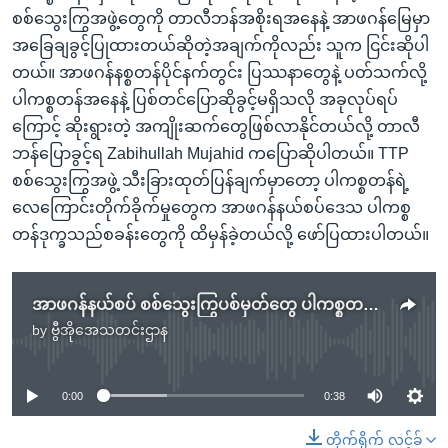
စစ်သွေးကြွအဖွဲ့တွေကို တာလီဘန်အစိုးရအနေနဲ့ အာဖဂန်မြေမှာ
အခြေချခွင့်ပြုထားတယ်ဆိုတဲ့အချက်ကိုလည်း သူက ငြင်းဆိုပါ
တယ်။ အာဖဂန်နစ္စတန်ပိုင်နက်တွင်း ပြဿနာတွေနဲ့ ပတ်သက်လို့
ပါကစ္စတန်အနေနဲ့ ပြစ်တင်ပြောဆိုခွင့်မရှိသလို အခုလုပ်ရပ်
ကြောင့် ဆိုးရွားတဲ့ အကျိုးဆက်တွေဖြစ်လာနိုင်တယ်လို့ တာလီ
ဘန်ပြောခွင့်ရ Zabihullah Mujahid ကပြောဆိုပါတယ်။ TTP
စစ်သွေးကြွအဖွဲ့ သီးခြားထုတ်ပြန်ချက်မှာတော့ ပါကစ္စတန်ရဲ့
လေကြောင်းတိုက်ခိုက်မှုတွေက အာဖဂန်နယ်စပ်ဒေသ ပါကစ္စ
တန်ဒုက္ခသည်စခန်းတွေကို ထိမှန်ခဲ့တယ်လို့ ဖော်ပြထားပါတယ်။
အာဖဂန်နယ်စပ် စစ်သွေးကြွပစ်မှတ်တွေ ပါကစ္စတန်လေကြောင်းကတိုက်ခိုက်
by
ဗွီအိုအေသတင်းဌာန
No media source currently available
0:00
0:38
တိုက်ရိုက် လင့်ခ်