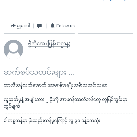
မျှဝေပါ
Follow us
ဗွီအိုအေ (မြန်မာဌာန)
ဆက်စပ်သတင်းများ ...
တာလီဘန်လက်အောက် အာဖဂန်အမျိုးသမီးသတင်းသမား
လူသတ်မှုနဲ့ အမျိုးသား ၂ ဦးကို အာဖဂန်တာလီဘန်တွေ လူမြင်ကွင်းမှာ
ကွပ်မျက်
ပါကစ္စတန်မှာ မိုးသည်းထန်မှုကြောင့် လူ ၃၀ ခန့်သေဆုံး