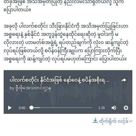
တခုအဖြစ် အသိအမှတ်ပြုတဲ့ နည်းလမ်းသာရှိတယ်လို့ သူက
ပြောပါတယ်။
အခုလို ပါလက်စတိုင်း သီးခြားနိုင်ငံကို အသိအမှတ်ပြုခြင်းဟာ
အစ္စရေးနဲ့ နှစ်နိုင်ငံ အတူဒွန်တွဲနေထိုင်ရေးဆိုတဲ့ မူဝါဒကို မ
လိုလားတဲ့ ဟာမတ်စ်အဖွဲ့ရဲ့ ရပ်တည်ချက်ကို လုံးဝ ဆန့်ကျင်တဲ့
လုပ်ရပ်ဖြစ်တယ်လို့ စပိန်ဝန်ကြီးချုပ်က ပြောကြားလိုက်ပြီး
အစ္စရေးကို ဆန့်ကျင်တဲ့ လုပ်ရပ်မဟုတ်ကြောင်း ပြောပါတယ်။​
ပါလက်စတိုင်း နိုင်ငံအဖြစ် နော်ဝေနဲ့ စပိန်အစိုးရတွေ တရားဝင် အသိအမှတ်ပြု
by
ဗွီအိုအေသတင်းဌာန
No media source currently available
0:00
1:15
တိုက်ရိုက် လင့်ခ်