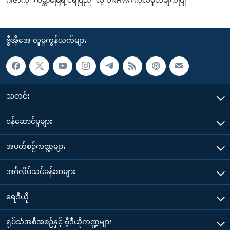
ဗွီအိုအေ လူမှုကွန်ယက်များ
သတင်း
၀န်ဆောင်မှုများ
အပတ်စဉ်ကဏ္ဍများ
အင်္ဂလိပ်သင်ခန်းစာများ
ရေဒီယို
ရုပ်သံအစီအစဉ်နှင့် ဗွီဒီယိုကဏ္ဍများ