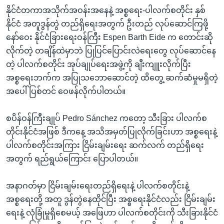
နိုင်ငံတကာအသိုက်အဝန်းအနေနဲ့ အစ္စရေး-ပါလက်စတိုင်း နှစ်
နိုင်ငံ အတူဒွန်တွဲ တည်ရှိရေးအတွက် ဦးတည် လုပ်ဆောင်ကြဖို့
နော်ဝေး နိုင်ငံခြားရေးဝန်ကြီး Espen Barth Eide က တောင်းဆို
လိုက်တဲ့ တချိန်ထဲမှာဘဲ ပြုပြင်ပြောင်းလဲရေးတွေ လုပ်ဆောင်နေ
တဲ့ ပါလက်စတိုင်း အုပ်ချုပ်ရေးအဖွဲ့ကို ချီးကျူးလိုက်ပြီး
အစ္စရေးဘက်က အပြုသဘောဆောင်တဲ့ ထိတွေ့ ဆက်ဆံမှုမရှိတဲ့
အပေါ် ပြစ်တင် ဝေဖန်လိုက်ပါတယ်။​
စပိန်ဝန်ကြီးချုပ် Pedro Sánchez ကတော့ သီးခြား ပါလက်စ
တိုင်းနိုင်ငံအဖြစ် ဒီကနေ့ အသိအမှတ်ပြုလိုက်ခြင်းဟာ အစ္စရေးနဲ့
ပါလက်စတိုင်းအကြား ငြိမ်းချမ်းရေး ဆက်လက် တည်ရှိရေး
အတွက် ရည်ရွယ်ကြောင်း ပြောပါတယ်။
အနာဂတ်မှာ ငြိမ်းချမ်းရေးတည်ရှိရေးနဲ့ ပါလက်စတိုင်းနဲ့
အစ္စရေးတို့ အတူ ဒွန်တွဲနေထိုင်ပြီး အစ္စရေးနိုင်ငံလည်း ငြိမ်းချမ်း
ရေးနဲ့ လုံခြုံမှုရှိစေမယ့် အဖြေဟာ ပါလက်စတိုင်းကို သီးခြားနိုင်ငံ