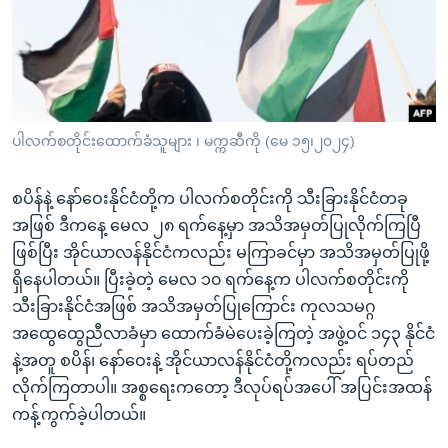
အ
သုတပဒေသာ အင်္ဂလိပ်စာ
ညွန်း
Learning English
စာမျက်နှာ
သို့
ဗွီအိုအေ လူမှုကွန်ယက်များ
ကျော်
ကြည့်
ပါလက်စတိုင်းထောက်ခံသူများ ၊ မက္ကဆီကို (မေ ၁၅၊၂၀၂၄)
ရန်
ဘာသာစကားများ
ရှာဖွေ
စပိန်နဲ့ နော်ဝေးနိုင်ငံတို့က ပါလက်စတိုင်းကို သီးခြားနိုင်ငံတခု
ရန်
အဖြစ် ဒီကနေ့ မေလ ၂၈ ရက်နေ့မှာ အသိအမှတ်ပြုလိုက်ကြပြီ
နေရာ
ဖြစ်ပြီး အိုင်ယာလန်နိုင်ငံကလည်း မကြာခင်မှာ အသိအမှတ်ပြုဖို့
သို့
ရှိနေပါတယ်။​ ပြီးခဲ့တဲ့ မေလ ၁၀ ရက်နေ့က ပါလက်စတိုင်းကို
ကျော်
သီးခြားနိုင်ငံအဖြစ် အသိအမှတ်ပြုကြောင်း ကုလသမဂ္ဂ​
ရန်
အထွေထွေညီလာခံမှာ ထောက်ခံမဲပေးခဲ့ကြတဲ့ အဖွဲ့ဝင် ၁၄၃ နိုင်ငံ
နဲ့အတူ စပိန်၊​ နော်ဝေးနဲ့ အိုင်ယာလန်နိုင်ငံတို့ကလည်း ရပ်တည်
လိုက်ကြတာပါ။​ အစ္စရေးကတော့ ဒီလုပ်ရပ်အပေါ် အပြင်းအထန်
ကန့်ကွက်ခဲ့ပါတယ်။