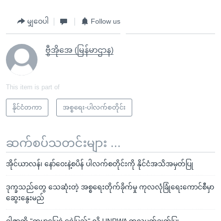
မျှဝေပါ
Follow us
ဗွီအိုအေ (မြန်မာဌာန)
This item is part of
နိုင်ငံတကာ
အစ္စရေး-ပါလက်စတိုင်း
ဆက်စပ်သတင်းများ ...
အိုင်ယာလန်၊ နော်ဝေးနဲ့စပိန် ပါလက်စတိုင်းကို နိုင်ငံအသိအမှတ်ပြု
ဒုက္ခသည်တွေ သေဆုံးတဲ့ အစ္စရေးတိုက်ခိုက်မှု ကုလလုံခြုံရေးကောင်စီမှာ
ဆွေးနွေးမည်
ဂါဇာကို "ကမ္ဘာမြေရဲ့ငရဲပြည်" လို့ UNRWA ကုလမှတ်ချက်ပြု