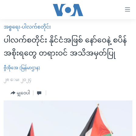
သုံး
ရ
လွယ်ကူ
အစ္စရေး-ပါလက်စတိုင်း
မူလစာမျက်နှာ
စေ
ပါလက်စတိုင်း နိုင်ငံအဖြစ် နော်ဝေနဲ့ စပိန်
မြန်မာ
သည့်
အစိုးရတွေ တရားဝင် အသိအမှတ်ပြု
ကမ္ဘာ့သတင်းများ
Link
ဗွီဒီယို
နိုင်ငံတကာ
ဗွီအိုအေ (မြန်မာဌာန)
များ
သတင်းလွတ်လပ်ခွင့်
အမေရိကန်
၂၈ ေမ၊ ၂၀၂၄
ပင်မ
ရပ်ဝန်းတခု လမ်းတခု အလွန်
တရုတ်
အကြောင်းအရာ
မျှဝေပါ
သို့
အင်္ဂလိပ်စာလေ့လာမယ်
အစ္စရေး-ပါလက်စတိုင်း
ကျော်
အပတ်စဉ်ကဏ္ဍများ
အမေရိကန်သုံးအီဒီယံ
ကြည့်
ရေဒီယိုနှင့်ရုပ်သံ အချက်အလက်များ
မကြေးမုံရဲ့ အင်္ဂလိပ်စာ
ရေဒီယို
ရန်
ပင်မ
ရေဒီယို/တီဗွီအစီအစဉ်
ရုပ်ရှင်ထဲက အင်္ဂလိပ်စာ
တီဗွီ