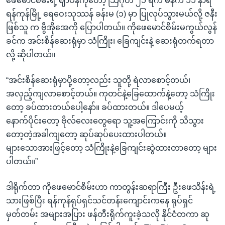
ဖေမောင်စိမ်းရဲ့ ဈာပနကိုတော့ သြဂုတ် ၂၁ ရက် မနက် ၁၁ နာရီ
ရန်ကုန်မြို့ ရေဝေးသုဿန် ခန်းမ (၁) မှာ ပြုလုပ်သွားမယ်လို့ ဇနီး
ဖြစ်သူ က ဗွီအိုအေကို ပြောပါတယ်။ ကိုဖေမောင်စိမ်းမကွယ်လွန်
ခင်က အင်းစိန်ဆေးရုံမှာ သံကြိုး၊ ခြေကျင်းနဲ့ ဆေးရုံတက်ရတာ
လို့ ဆိုပါတယ်။
“အင်းစိန်ဆေးရုံမှာပို့တော့လည်း သူတို့ ရဲလာစောင့်တယ်၊
အလှည့်ကျလာစောင့်တယ်။ ကုတင်နဲ့ခြေထောက်နဲ့တော့ သံကြိုး
တော့ ခပ်ထားတယ်ပေါ့နော်။ ခပ်ထားတယ်။ ဒါပေမယ့်
နောက်ပိုင်းတော့ ဗိုလ်လေးတွေရော သူ့အကြောင်းကို သိသွား
တော့တဲ့အခါကျတော့ ဆုပ်ဆုပ်ပေးထားပါတယ်။
များသောအားဖြင့်တော့ သံကြိုးနဲ့ခြေကျင်းဆွဲထားတာတော့ များ
ပါတယ်။”
ဒါရိုက်တာ ကိုဖေမောင်စိမ်းဟာ ကာတွန်းဆရာကြီး ဦးဖေသိန်းရဲ့
သားဖြစ်ပြီး ရန်ကုန်ရုပ်ရှင်သင်တန်းကျောင်းကနေ ရုပ်ရှင်
မှတ်တမ်း အများအပြား ဖန်တီးရိုက်ကူးခဲ့သလို နိုင်ငံတကာ ဆု