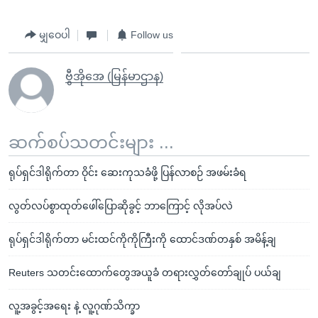
မျှဝေပါ
Follow us
ဗွီအိုအေ (မြန်မာဌာန)
ဆက်စပ်သတင်းများ ...
ရုပ်ရှင်ဒါရိုက်တာ ဝိုင်း ဆေးကုသခံဖို့ ပြန်လာစဉ် အဖမ်းခံရ
လွတ်လပ်စွာထုတ်ဖေါ်ပြောဆိုခွင့် ဘာကြောင့် လိုအပ်လဲ
ရုပ်ရှင်ဒါရိုက်တာ မင်းထင်ကိုကိုကြီးကို ထောင်ဒဏ်တနှစ် အမိန့်ချ
Reuters သတင်းထောက်တွေအယူခံ တရားလွှတ်တော်ချုပ် ပယ်ချ
လူ့အခွင့်အရေး နဲ့ လူ့ဂုဏ်သိက္ခာ