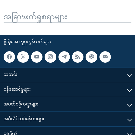
အခြားဖတ်ရှုစရာများ
ဗွီအိုအေ လူမှုကွန်ယက်များ
သတင်း
၀န်ဆောင်မှုများ
အပတ်စဉ်ကဏ္ဍများ
အင်္ဂလိပ်သင်ခန်းစာများ
ရေဒီယို