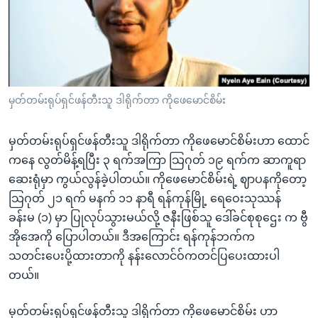
အ
သုတပဒေသာ အင်္ဂလိပ်စာ
ညွန်း
Learning English
စာမျက်နှာ
သို့
ဗွီအိုအေ လူမှုကွန်ယက်များ
ကျော်
ကြည့်
မှတ်တမ်းရုပ်ရှင်ဖန်တီးသူ ဒါရိုက်တာ ကိုဖေမောင်စိမ်း
ရန်
ဘာသာစကားများ
ရှာဖွေ
မှတ်တမ်းရုပ်ရှင်ဖန်တီးသူ ဒါရိုက်တာ ကိုဖေမောင်စိမ်းဟာ ထောင်
ရန်
ကနေ လွတ်မိန့်ရပြီး ၃ ရက်အကြာ သြဂုတ် ၁၉ ရက်က ဆာကူရာ
နေရာ
ဆေးရုံမှာ ကွယ်လွန်ခဲ့ပါတယ်။ ကိုဖေမောင်စိမ်းရဲ့ ဈာပနကိုတော့
သို့
သြဂုတ် ၂၁ ရက် မနက် ၁၁ နာရီ ရန်ကုန်မြို့ ရေဝေးသုဿန်
ကျော်
ခန်းမ (၁) မှာ ပြုလုပ်သွားမယ်လို့ ဇနီးဖြစ်သူ ဒေါ်ခင်စုစုဌေး က ဗွီ
ရန်
အိုအေကို ပြောပါတယ်။ ဒီအကြောင်း ရန်ကုန်ဘက်က
သတင်းပေးပို့ထားတာကို နန်းလောင်ဝ်ကတင်ပြပေးထားပါ
တယ်။
မှတ်တမ်းရုပ်ရှင်ဖန်တီးသူ ဒါရိုက်တာ ကိုဖေမောင်စိမ်း ဟာ