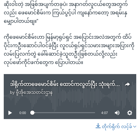
ဆိုးဝါးတဲ့ အဖြစ်အပျက်တခုပဲ၊ အနာဂတ်လူငယ်တွေအတွက်
လည်း ဖေမောင်စိမ်းက ကြယ်ပွင့်ပါ ကျနော်ကတော့ အရမ်းနှ
မျှောပါတယ်ဗျ။”
ကိုဖေမောင်စိမ်းဟာ မြန်မာ့ရုပ်ရှင် အပြောင်းအလဲအတွက် ထိပ်
ပိုင်းကဦးဆောင်ပါဝင်ခဲ့ပြီး လူငယ်ရုပ်ရှင်သမားအများအပြားကို
လမ်းပြလက်တွဲ ခေါ်ဆောင်ခဲ့သူတဦးဖြစ်တယ်လို့လည်း
လုပ်ဖော်ကိုင်ဖက်တွေက ပြောပါတယ်။
ဒါရိုက်တာဖေမောင်စိမ်း ထောင်ကလွတ်ပြီး သုံးရက်အကြာကွယ်လွန်
by
ဗွီအိုအေသတင်းဌာန
No media source currently available
0:00
4:07
တိုက်ရိုက် လင့်ခ်