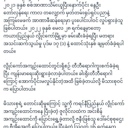
၂၀၂၁ ခုနှစ် စစ်အာဏာသိမ်းယူပြီးနောက်ပိုင်း နွေဦး
တော်လှန်ရေး ကာလ တလျှောက် မှတ်တမ်းရုပ်ရှင်ပညာနဲ့
အကြမ်းမဖက် အာဏာဖီဆန်ရေးမှာ ပူးပေါင်းပါဝင် လှုပ်ရှားခဲ့သူ
ဖြစ်ပါတယ်။ ၂၀၂၂ ခုနှစ် မေလ ၂၈ ရက်နေ့မှာတော့
ကယားပြည်နယ် လွိုင်ကော်မြို့မှာ ဖမ်းဆီးခံခဲ့ရပြီး မတရား
အသင်းဆက်သွယ်မှု ပုဒ်မ ၁၇ (၁) နဲ့ ထောင်သုံးနှစ် ချမှတ်ခံခဲ့ရပါ
တယ်။
လွိုင်ကော်အကျဉ်းထောင်တွင်းရှိစဉ် တီဘီရောဂါကူးစက်ခံခဲ့ရ
ပြီး ကျန်းမာရေးဆိုးရွားခဲ့လာခဲ့ပါတယ်။ ခါးရိုးတီဘီရောဂါ
ကြောင့် အောက်ပိုင်းမလှုပ်နိုင်တဲ့အထိ ဖြစ်ခဲ့တယ်လို့ မိသားစုဝင်
က ပြောပါတယ်။
မိသားစုရဲ့ တောင်းဆိုမှုကြောင့် သူ့ကို ကရင်နီပြည်နယ် လွိုင်ကော်
အကျဉ်းထောင်ကနေ ပြီးခဲ့တဲ့ ဇူလိုင်လထဲက အင်းစိန်
အကျဉ်းထောင်ကို ပြောင်းရွှေ့ခဲ့တာလို့ ဇနီးဖြစ်သူ ဒေါ်ခင်စုစုဌေး
က ဗွီအိုအေကို ပြောပါတယ်။ ပြီးခဲ့တဲ့ သြဂုတ် ၁၆ ရက်နေ့က