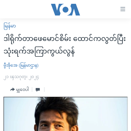
သုံး
ရ
လွယ်ကူ
မြန်မာ
မူလစာမျက်နှာ
စေ
ဒါရိုက်တာဖေမောင်စိမ်း ထောင်ကလွတ်ပြီး
မြန်မာ
သည့်
သုံးရက်အကြာကွယ်လွန်
ကမ္ဘာ့သတင်းများ
Link
ဗွီဒီယို
နိုင်ငံတကာ
ဗွီအိုအေ (မြန်မာဌာန)
များ
သတင်းလွတ်လပ်ခွင့်
အမေရိကန်
၂၁ ၾသဂုတ္၊ ၂၀၂၄
ပင်မ
ရပ်ဝန်းတခု လမ်းတခု အလွန်
တရုတ်
အကြောင်းအရာ
မျှဝေပါ
သို့
အင်္ဂလိပ်စာလေ့လာမယ်
အစ္စရေး-ပါလက်စတိုင်း
ကျော်
အပတ်စဉ်ကဏ္ဍများ
အမေရိကန်သုံးအီဒီယံ
ကြည့်
ရေဒီယိုနှင့်ရုပ်သံ အချက်အလက်များ
မကြေးမုံရဲ့ အင်္ဂလိပ်စာ
ရေဒီယို
ရန်
ပင်မ
ရေဒီယို/တီဗွီအစီအစဉ်
ရုပ်ရှင်ထဲက အင်္ဂလိပ်စာ
တီဗွီ