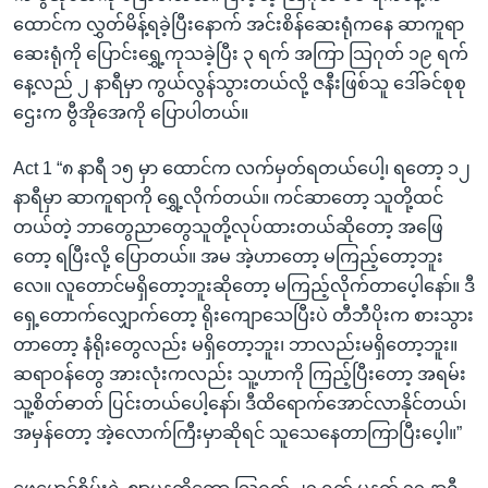
ထောင်က လွှတ်မိန့်ရခဲ့ပြီးနောက် အင်းစိန်ဆေးရုံကနေ ဆာကူရာ
ဆေးရုံကို ပြောင်းရွှေ့ကုသခဲ့ပြီး ၃ ရက် အကြာ သြဂုတ် ၁၉ ရက်
နေ့လည် ၂ နာရီမှာ ကွယ်လွန်သွားတယ်လို့ ဇနီးဖြစ်သူ ဒေါ်ခင်စုစု
ဌေးက ဗွီအိုအေကို ပြောပါတယ်။
Act 1 “၈ နာရီ ၁၅ မှာ ထောင်က လက်မှတ်ရတယ်ပေါ့၊ ရတော့ ၁၂
နာရီမှာ ဆာကူရာကို ရွှေ့လိုက်တယ်။ ကင်ဆာတော့ သူတို့ထင်
တယ်တဲ့ ဘာတွေညာတွေသူတို့လုပ်ထားတယ်ဆိုတော့ အဖြေ
တော့ ရပြီးလို့ ပြောတယ်။ အမ အဲ့ဟာတော့ မကြည့်တော့ဘူး
လေ။ လူတောင်မရှိတော့ဘူးဆိုတော့ မကြည့်လိုက်တာပေ့ါနော်။ ဒီ
ရှေ့တောက်လျှောက်တော့ ရိုးကျောသေပြီးပဲ တီဘီပိုးက စားသွား
တာတော့ နံရိုးတွေလည်း မရှိတော့ဘူး၊ ဘာလည်းမရှိတော့ဘူး။
ဆရာဝန်တွေ အားလုံးကလည်း သူ့ဟာကို ကြည့်ပြီးတော့ အရမ်း
သူ့စိတ်ဓာတ် ပြင်းတယ်ပေါ့နော်၊ ဒီထိရောက်အောင်လာနိုင်တယ်၊
အမှန်တော့ အဲ့လောက်ကြီးမှာဆိုရင် သူသေနေတာကြာပြီးပေ့ါ။”