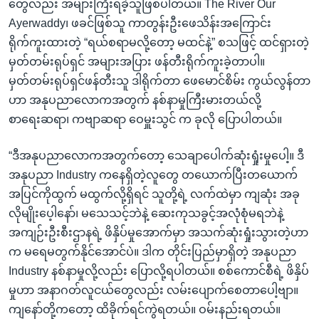
တွေလည်း အများကြီးရခဲ့သူဖြစ်ပါတယ်။ The River Our
Ayerwaddy၊ ဖခင်ဖြစ်သူ ကာတွန်းဦးဖေသိန်းအကြောင်း
ရိုက်ကူးထားတဲ့ “ရယ်စရာမလို့တော့ မထင်နဲ့” စသဖြင့် ထင်ရှားတဲ့
မှတ်တမ်းရုပ်ရှင် အများအပြား ဖန်တီးရိုက်ကူးခဲ့တာပါ။
မှတ်တမ်းရုပ်ရှင်ဖန်တီးသူ ဒါရိုက်တာ ဖေမောင်စိမ်း ကွယ်လွန်တာ
ဟာ အနုပညာလောကအတွက် နစ်နာမှုကြီးမားတယ်လို့
စာရေးဆရာ၊ ကဗျာဆရာ ဝေမှူးသွင် က ခုလို ပြောပါတယ်။
“ဒီအနုပညာလောကအတွက်တော့ သေချာပေါက်ဆုံးရှုံးမှုပေါ့။ ဒီ
အနုပညာ Industry ကနေရှိတဲ့လူတွေ တယောက်ပြီးတယောက်
အပြင်ကိုထွက် မထွက်လို့ရှိရင် သူတို့ရဲ့ လက်ထဲမှာ ကျဆုံး အခု
လိုမျိုးပေ့ါနော်၊ မသေသင့်ဘဲနဲ့ ဆေးကုသခွင့်အလုံစုံမရဘဲနဲ့
အကျဉ်းဦးစီးဌာနရဲ့ ဖိနှိပ်မှုအောက်မှာ အသက်ဆုံးရှုံးသွားတဲ့ဟာ
က မရေမတွက်နိုင်အောင်ပဲ။ ဒါက တိုင်းပြည်မှာရှိတဲ့ အနုပညာ
Industry နစ်နာမှုလို့လည်း ပြောလို့ရပါတယ်။ စစ်ကောင်စီရဲ့ ဖိနှိပ်
မှုဟာ အနာဂတ်လူငယ်တွေလည်း လမ်းပျောက်စေတာပေါ့ဗျာ။
ကျနော်တို့ကတော့ ထိခိုက်ရင်ကွဲရတယ်။ ဝမ်းနည်းရတယ်။