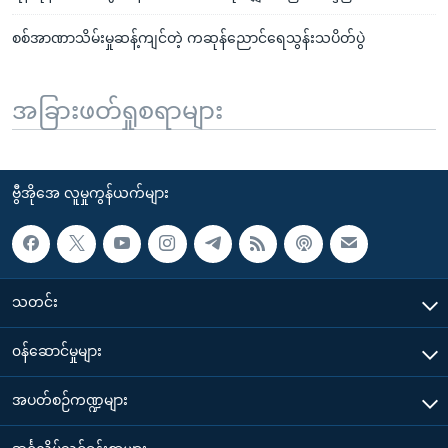
စစ်အာဏာသိမ်းမှုဆန့်ကျင်တဲ့ ကဆုန်ညောင်ရေသွန်းသပိတ်ပွဲ
အခြားဖတ်ရှုစရာများ
ဗွီအိုအေ လူမှုကွန်ယက်များ
သတင်း
၀န်ဆောင်မှုများ
အပတ်စဉ်ကဏ္ဍများ