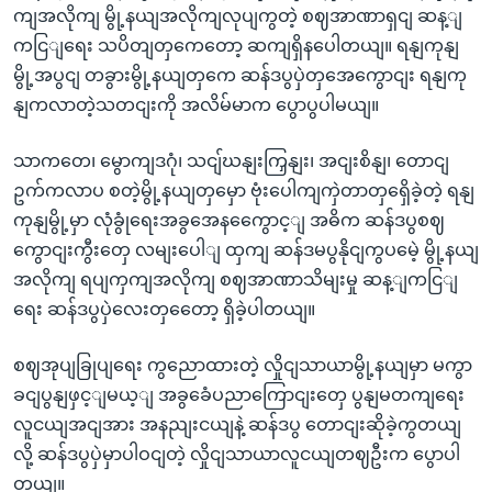
ကျအလိုကျ မွို့နယျအလိုကျလုပျကွတဲ့ စဈအာဏာရှငျ ဆန့ျ
ကငြျရေး သပိတျတှကေတော့ ဆကျရှိနပေါတယျ။ ရနျကုနျ
မွို့အပွငျ တခွားမွို့နယျတှကေ ဆန်ဒပွပှဲတှအေကွောငျး ရနျကု
နျကလာတဲ့သတငျးကို အလိမ်မာက ပွောပွပါမယျ။
သာကတေ၊ မွောကျဒဂုံ၊ သငျ်ဃနျးကြှနျး၊ အငျးစိနျ၊ တောငျ
ဥက်ကလာပ စတဲ့မွို့နယျတှမှော ဗုံးပေါကျကှဲတာတှရှေိခဲ့တဲ့ ရနျ
ကုနျမွို့မှာ လုံခွုံရေးအခွအေနကွေောင့ျ အဓိက ဆန်ဒပွစဈ
ကွောငျးကွီးတှေ လမျးပေါျ ထှကျ ဆန်ဒမပွနိုငျကွပမေဲ့ မွို့နယျ
အလိုကျ ရပျကှကျအလိုကျ စဈအာဏာသိမျးမှု ဆန့ျကငြျ
ရေး ဆန်ဒပွပှဲလေးတှတေော့ ရှိခဲ့ပါတယျ။
စဈအုပျခြုပျရေး ကွညောထားတဲ့ လှိုငျသာယာမွို့နယျမှာ မကွာ
ခငျပွနျဖှင့ျမယ့ျ အခွခေံပညာကြောငျးတှေ ပွနျမတကျရေး
လူငယျအငျအား အနညျးငယျနဲ့ ဆန်ဒပွ တောငျးဆိုခဲ့ကွတယျ
လို့ ဆန်ဒပွပှဲမှာပါဝငျတဲ့ လှိုငျသာယာလူငယျတဈဦးက ပွောပါ
တယျ။