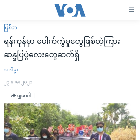
သုံး
ရ
လွယ်ကူ
မြန်မာ
မူလစာမျက်နှာ
စေ
ရန်ကုန်မှာ ပေါက်ကွဲမှုတွေဖြစ်တဲ့ကြား
မြန်မာ
သည့်
ဆန္ဒပြပွဲလေးတွေဆက်ရှိ
ကမ္ဘာ့သတင်းများ
Link
ဗွီဒီယို
နိုင်ငံတကာ
အလိမ္မာ
များ
သတင်းလွတ်လပ်ခွင့်
အမေရိကန်
၂၇ ေမ၊ ၂၀၂၁
ပင်မ
ရပ်ဝန်းတခု လမ်းတခု အလွန်
တရုတ်
အကြောင်းအရာ
မျှဝေပါ
သို့
အင်္ဂလိပ်စာလေ့လာမယ်
အစ္စရေး-ပါလက်စတိုင်း
ကျော်
အပတ်စဉ်ကဏ္ဍများ
အမေရိကန်သုံးအီဒီယံ
ကြည့်
ရေဒီယိုနှင့်ရုပ်သံ အချက်အလက်များ
မကြေးမုံရဲ့ အင်္ဂလိပ်စာ
ရေဒီယို
ရန်
ပင်မ
ရေဒီယို/တီဗွီအစီအစဉ်
ရုပ်ရှင်ထဲက အင်္ဂလိပ်စာ
တီဗွီ