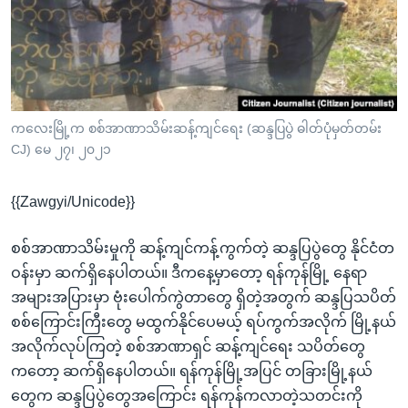
အ
သုတပဒေသာ အင်္ဂလိပ်စာ
ညွန်း
Learning English
စာမျက်နှာ
သို့
ဗွီအိုအေ လူမှုကွန်ယက်များ
ကျော်
ကြည့်
ကလေးမြို့က စစ်အာဏာသိမ်းဆန့်ကျင်ရေး (ဆန္ဒပြပွဲ ဓါတ်ပုံမှတ်တမ်း
CJ) မေ ၂၇၊ ၂၀၂၁
ရန်
ဘာသာစကားများ
ရှာဖွေ
{{Zawgyi/Unicode}}
ရန်
နေရာ
စစ်အာဏာသိမ်းမှုကို ဆန့်ကျင်ကန့်ကွက်တဲ့ ဆန္ဒပြပွဲတွေ နိုင်ငံတ
သို့
ဝန်းမှာ ဆက်ရှိနေပါတယ်။ ဒီကနေ့မှာတော့ ရန်ကုန်မြို့ နေရာ
ကျော်
အများအပြားမှာ ဗုံးပေါက်ကွဲတာတွေ ရှိတဲ့အတွက် ဆန္ဒပြသပိတ်
ရန်
စစ်ကြောင်းကြီးတွေ မထွက်နိုင်ပေမယ့် ရပ်ကွက်အလိုက် မြို့နယ်
အလိုက်လုပ်ကြတဲ့ စစ်အာဏာရှင် ဆန့်ကျင်ရေး သပိတ်တွေ
ကတော့ ဆက်ရှိနေပါတယ်။ ရန်ကုန်မြို့အပြင် တခြားမြို့နယ်
တွေက ဆန္ဒပြပွဲတွေအကြောင်း ရန်ကုန်ကလာတဲ့သတင်းကို