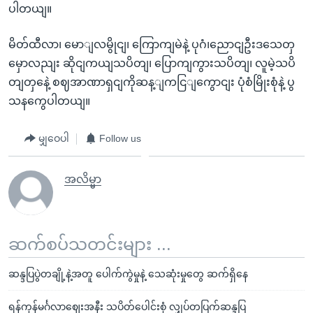
ပါတယျ။
မိတ်ထီလာ၊ မောျလမွိုငျ၊ ကြောကျမဲနဲ့ ပုဂံ၊ညောငျဦးဒသေတှ
မှောလညျး ဆိုငျကယျသပိတျ၊ ပြောကျကွားသပိတျ၊ လူမဲ့သပိ
တျတှနေဲ့ စဈအာဏာရှငျကိုဆန့ျကငြျကွောငျး ပုံစံမြိုးစုံနဲ့ ပွ
သနကွေပါတယျ။
မျှဝေပါ
Follow us
အလိမ္မာ
ဆက်စပ်သတင်းများ ...
ဆန္ဒပြပွဲတချို့နဲ့အတူ ပေါက်ကွဲမှုနဲ့ သေဆုံးမှုတွေ ဆက်ရှိနေ
ရန်ကုန်မင်္ဂလာဈေးအနီး သပိတ်ပေါင်းစုံ လျှပ်တပြက်ဆန္ဒပြ