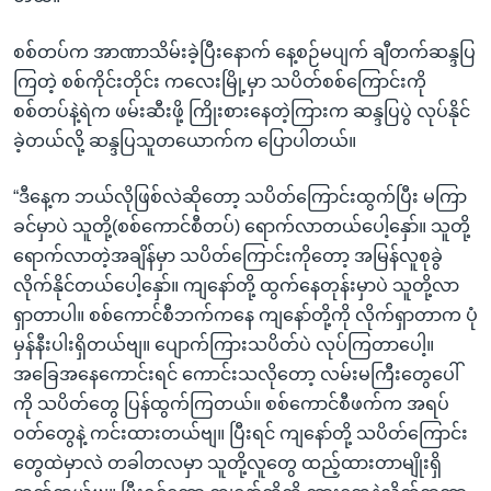
စစ်တပ်က အာဏာသိမ်းခဲ့ပြီးနောက် နေ့စဉ်မပျက် ချီတက်ဆန္ဒပြ
ကြတဲ့ စစ်ကိုင်းတိုင်း ကလေးမြို့မှာ သပိတ်စစ်ကြောင်းကို
စစ်တပ်နဲ့ရဲက ဖမ်းဆီးဖို့ ကြိုးစားနေတဲ့ကြားက ဆန္ဒပြပွဲ လုပ်နိုင်
ခဲ့တယ်လို့ ဆန္ဒပြသူတယောက်က ပြောပါတယ်။
“ဒီနေ့က ဘယ်လိုဖြစ်လဲဆိုတော့ သပိတ်ကြောင်းထွက်ပြီး မကြာ
ခင်မှာပဲ သူတို့(စစ်ကောင်စီတပ်) ရောက်လာတယ်ပေါ့နှော်။ သူတို့
ရောက်လာတဲ့အချိန်မှာ သပိတ်ကြောင်းကိုတော့ အမြန်လူစုခွဲ
လိုက်နိုင်တယ်ပေါ့နှော်။ ကျနော်တို့ ထွက်နေတုန်းမှာပဲ သူတို့လာ
ရှာတာပါ။ စစ်ကောင်စီဘက်ကနေ ကျနော်တို့ကို လိုက်ရှာတာက ပုံ
မှန်နီးပါးရှိတယ်ဗျ။ ပျောက်ကြားသပိတ်ပဲ လုပ်ကြတာပေါ့။
အခြေအနေကောင်းရင် ကောင်းသလိုတော့ လမ်းမကြီးတွေပေါ်
ကို သပိတ်တွေ ပြန်ထွက်ကြတယ်။ စစ်ကောင်စီဖက်က အရပ်
ဝတ်တွေနဲ့ ကင်းထားတယ်ဗျ။ ပြီးရင် ကျနော်တို့ သပိတ်ကြောင်း
တွေထဲမှာလဲ တခါတလမှာ သူတို့လူတွေ ထည့်ထားတာမျိုးရှိ