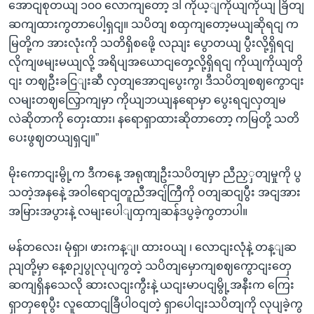
အောငျစုတယျ ၁၀၀ လောကျတော့ ဒါ ကိုယ့ျကိုယျကိုယျ ခြိတျ
ဆကျထားကွတာပေါ့ရှငျ။ သပိတျ စထှကျတော့မယျဆိုရငျ က
မြတို့က အားလုံးကို သတိရှိစဖေို့ လညျး ပွောတယျ ပွီးလို့ရှိရငျ
လိုကျဖမျးမယျလို့ အရိပျအယောငျတှေ့လို့ရှိရငျ ကိုယျကိုယျတို
ငျး တဈဦးခငြျးဆီ လှတျအောငျပွေးကွ၊ ဒီသပိတျစဈကွောငျး
လမျးတဈလြှောကျမှာ ကိုယျဘယျနရောမှာ ပွေးရငျလှတျမ
လဲဆိုတာကို တှေးထား၊ နရောရှာထားဆိုတာတော့ ကမြတို့ သတိ
ပေးဖွဈတယျရှငျ။”
မိုးကောငျးမွို့က ဒီကနေ့ အရုဏျဦးသပိတျမှာ ညီညှှတျမှုကို ပွ
သတဲ့အနနေဲ့ အဝါရောငျတူညီအငျ်ကြီကို ဝတျဆငျပွီး အငျအား
အမြားအပွားနဲ့ လမျးပေါျထှကျဆန်ဒပွခဲ့ကွတာပါ။
မန်တလေး၊ မုံရှာ၊ ဖားကန့ျ၊ ထားဝယျ ၊ လောငျးလုံနဲ့ တန့ျဆ
ညျတို့မှာ နေ့စဉျပွုလုပျကွတဲ့ သပိတျမှောကျစဈကွောငျးတှေ
ဆကျရှိနသေလို ဆားလငျးကွီးနဲ့ ယငျးမာပငျမွို့အနီးက ကြေး
ရှာတှစေုပွီး လူထောငျခြီပါဝငျတဲ့ ရှာပေါငျးသပိတျကို လုပျခဲ့ကွ