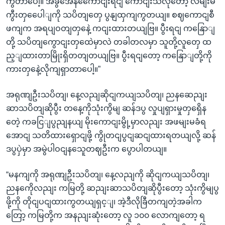
ကွတာပေါ့။ အခွအေနကေောငျးရငျ ကောငျးသလိုတော့ လမျးမ
ကွီးတှပေေါျကို သပိတျတှေ ပွနျထှကျကွတယျ။ စဈကောငျစီ
ဖကျက အရပျဝတျတှနေဲ့ ကငျးထားတယျဗြ။ ပွီးရငျ ကနြောျ
တို့ သပိတျကွောငျးတှထေဲမှာလဲ တခါတလမှာ သူတို့လူတှေ ထ
ည့ျထားတာမြိုးရှိတတျတယျဗြ။ ပွီးရငျတော့ ကနြောျတို့ကို
ကားတှနေဲ့လိုကျရှာတာပေါ့။”
အရုဏျဦးသပိတျ၊ နေ့လညျဆိုငျကယျသပိတျ၊ ညနဆေညျး
ဆာသပိတျဆိုပွီး တနေ့ကိုသုံးကွိမျ ဆန်ဒပွ လှုပျရှားမှုတှရှေိန
တေဲ့ ကခငြျပွညျနယျ မိုးကောငျးမွို့မှာလညျး အဖမျးမခံရ
အောငျ သတိထားရှောငျဖို့ ကွိုတငျပွငျဆငျထားရတယျလို့ ဆန်
ဒပွပှဲမှာ အမွဲပါဝငျနသေူတဈဦးက ပွောပါတယျ။
“မနကျကို အရုဏျဦးသပိတျ၊ နေ့လညျကို ဆိုငျကယျသပိတျ၊
ညနကေိုလညျး ကမြတို့ ဆညျးဆာသပိတျဆိုပွီးတော့ သုံးကွိမျပွ
ဖို့ကို တိုငျပငျထားကွတယျရှင့ျ၊ အဲ့ဒီလိုခြီတကျတဲ့အခါက
တြော့ ကမြတို့က အနညျးဆုံးတော့ လူ ၁၀၀ လောကျတော့ ရ