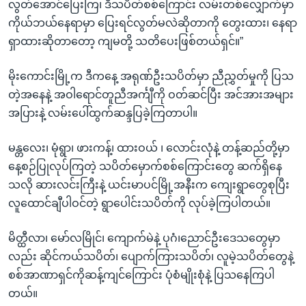
လွတ်အောင်ပြေးကြ၊ ဒီသပိတ်စစ်ကြောင်း လမ်းတစ်လျှောက်မှာ
ကိုယ်ဘယ်နေရာမှာ ပြေးရင်လွတ်မလဲဆိုတာကို တွေးထား၊ နေရာ
ရှာထားဆိုတာတော့ ကျမတို့ သတိပေးဖြစ်တယ်ရှင်။”
မိုးကောင်းမြို့က ဒီကနေ့ အရုဏ်ဦးသပိတ်မှာ ညီညွှတ်မှုကို ပြသ
တဲ့အနေနဲ့ အဝါရောင်တူညီအင်္ကျီကို ဝတ်ဆင်ပြီး အင်အားအများ
အပြားနဲ့ လမ်းပေါ်ထွက်ဆန္ဒပြခဲ့ကြတာပါ။
မန္တလေး၊ မုံရွာ၊ ဖားကန့်၊ ထားဝယ် ၊ လောင်းလုံနဲ့ တန့်ဆည်တို့မှာ
နေ့စဉ်ပြုလုပ်ကြတဲ့ သပိတ်မှောက်စစ်ကြောင်းတွေ ဆက်ရှိနေ
သလို ဆားလင်းကြီးနဲ့ ယင်းမာပင်မြို့အနီးက ကျေးရွာတွေစုပြီး
လူထောင်ချီပါဝင်တဲ့ ရွာပေါင်းသပိတ်ကို လုပ်ခဲ့ကြပါတယ်။
မိတ္ထီလာ၊ မော်လမြိုင်၊ ကျောက်မဲနဲ့ ပုဂံ၊ညောင်ဦးဒေသတွေမှာ
လည်း ဆိုင်ကယ်သပိတ်၊ ပျောက်ကြားသပိတ်၊ လူမဲ့သပိတ်တွေနဲ့
စစ်အာဏာရှင်ကိုဆန့်ကျင်ကြောင်း ပုံစံမျိုးစုံနဲ့ ပြသနေကြပါ
တယ်။