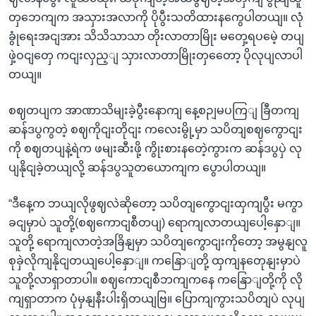
တှဘေကျက အသှားအလာကို ပိုပွီးသတိထားနကွေပါတယျ။ လုံ
ခွုံရေးအငျအား သိသိသာသာ တိုးလာတာမြိုး မတှေ့ရပမေဲ့ တပျ
ဖှဲ့ဝငျတှေ ကငျးလှည့ျ သှားလာတာမြိုးတှတေော့ ပိုလုပျလာပါ
တယျ။
စဈတပျက အာဏာသိမျးခဲ့ပွီးနောကျ နေ့စဉျမပကြျ ခြီတကျ
ဆန်ဒပွကွတဲ့ စဈကိုငျးတိုငျး ကလေးမွို့မှာ သပိတျစဈကွောငျး
ကို စဈတပျနဲ့ရဲက ဖမျးဆီးဖို့ ကွိုးစားနတေဲ့ကွားက ဆန်ဒပွပှဲ လု
ပျနိုငျခဲ့တယျလို့ ဆန်ဒပွသူတယောကျက ပွောပါတယျ။
“ဒီနေ့က ဘယျလိုဖွဈလဲဆိုတော့ သပိတျကွောငျးထှကျပွီး မကွာ
ခငျမှာပဲ သူတို့(စဈကောငျစီတပျ) ရောကျလာတယျပေါ့နှောျ။
သူတို့ ရောကျလာတဲ့အခြိနျမှာ သပိတျကွောငျးကိုတော့ အမွနျလူ
စုခှဲလိုကျနိုငျတယျပေါ့နှောျ။ ကနြောျတို့ ထှကျနတေုနျးမှာပဲ
သူတို့လာရှာတာပါ။ စဈကောငျစီဘကျကနေ ကနြောျတို့ကို လို
ကျရှာတာက ပုံမှနျနီးပါးရှိတယျဗြ။ ပြောကျကွားသပိတျပဲ လုပျ