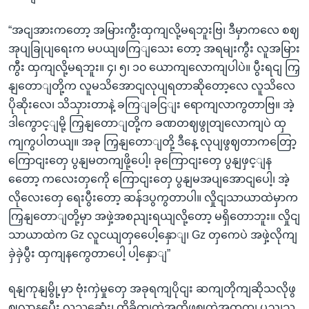
“အငျအားကတော့ အမြားကွီးထှကျလို့မရဘူးဗြ၊ ဒီမှာကလေ စဈ
အုပျခြုပျရေးက မပယျဖကြျသေး တော့ အရမျးကွီး လူအမြား
ကွီး ထှကျလို့မရဘူး။ ၄၊ ၅၊ ၁၀ ယောကျလောကျပါပဲ။ ပွီးရငျ ကြှ
နျတောျတို့က လူမသိအောငျလုပျရတာဆိုတော့လေ လူသိလေ
ပိုဆိုးလေ၊ သိသှားတာနဲ့ ခကြျခငြျး ရောကျလာကွတာဗြ။ အဲ့
ဒါကွောင့ျမို့ ကြှနျတောျတို့က ခဏတဈဖွုတျလောကျပဲ ထှ
ကျကွပါတယျ။ အခု ကြှနျတောျတို့ ဒီနေ့ လုပျဖွဈတာကတြော့
ကြောငျးတှေ ပွနျမတကျဖို့ပေါ့၊ ခုကြောငျးတှေ ပွနျဖှင့ျန
တေော့ ကလေးတှကေို ကြောငျးတှေ ပွနျမအပျအောငျပေါ့၊ အဲ့
လိုလေးတှေ ရေးပွီးတော့ ဆန်ဒပွကွတာပါ။ လှိုငျသာယာထဲမှာက
ကြှနျတောျတို့မှာ အဖှဲ့အစညျးရယျလို့တော့ မရှိတောဘူး။ လှိုငျ
သာယာထဲက Gz လူငယျတှပေေါ့နှောျ၊ Gz တှကေပဲ အဖှဲ့လိုကျ
ခှဲခှဲပွီး ထှကျနကွေတာပေါ့ ပါ့နှောျ”
ရနျကုနျမွို့မှာ ဗုံးကှဲမှုတှေ အခုရကျပိုငျး ဆကျတိုကျဆိုသလိုဖွ
ဈလာနပွေီး လူသဆေုံး၊ ထိခိုကျတဲ့အထိဖွဈတဲ့အတှကျ ပွညျသူ