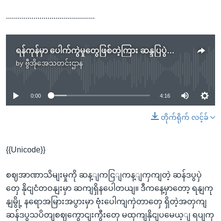
.............................................
ရန်ကုန်မှာ ပေါက်ကွဲမှုတွေဖြစ်တဲ့ကြား ဆန္ဒပြပွဲလေးတွေဆက်ရှိ
by
ဗွီအိုအေသတင်းဌာန
No media source currently available
0:00
4:16
တိုက်ရိုက် လင့်ခ်
{{Unicode}}
စဈအာဏာသိမျးမှုကို ဆန့ျကငြျကန့ျကှကျတဲ့ ဆန်ဒပွပှဲ
တှေ နိုငျငံတဝနျးမှာ ဆကျရှိနပေါတယျ။ ဒီကနေ့မှာတော့ ရနျကု
နျမွို့ နရောအမြားအပွားမှာ ဗုံးပေါကျကှဲတာတှေ ရှိတဲ့အတှကျ
ဆန်ဒပွသပိတျစဈကွောငျးကွီးတှေ မထှကျနိုငျပမေယ့ျ ရပျကှ