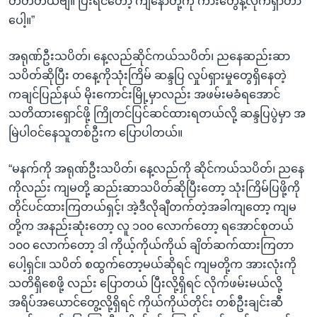
တတ်တယ်ဗျ။ ပြီးရင်တော့ ကျနော်တို့ကို ကားတွေနဲ့လိုက်ရှာတာ
ပေါ့။”
အရုဏ်ဦးသပိတ်၊ နေ့လည်ဆိုင်ကယ်သပိတ်၊ ညနေဆည်းဆာ
သပိတ်ဆိုပြီး တနေ့ကိုသုံးကြိမ် ဆန္ဒပြ လှုပ်ရှားမှုတွေရှိနေတဲ့
ကချင်ပြည်နယ် မိုးကောင်းမြို့မှာလည်း အဖမ်းမခံရအောင်
သတိထားရှောင်ဖို့ ကြိုတင်ပြင်ဆင်ထားရတယ်လို့ ဆန္ဒပြပွဲမှာ အ
မြဲပါဝင်နေသူတစ်ဦးက ပြောပါတယ်။
“မနက်ကို အရုဏ်ဦးသပိတ်၊ နေ့လည်ကို ဆိုင်ကယ်သပိတ်၊ ညနေ
ကိုလည်း ကျမတို့ ဆည်းဆာသပိတ်ဆိုပြီးတော့ သုံးကြိမ်ပြဖို့ကို
တိုင်ပင်ထားကြတယ်ရှင့်၊ အဲ့ဒီလိုချီတက်တဲ့အခါကျတော့ ကျမ
တို့က အနည်းဆုံးတော့ လူ ၁၀၀ လောက်တော့ ရအောင်စုတယ်
၁၀၀ လောက်တော့ ဒါ ကိုယ့်ကိုယ်ကိုယ် ချိတ်ဆက်ထားကြတာ
ပေါ့ရှင်။ သပိတ် စထွက်တော့မယ်ဆိုရင် ကျမတို့က အားလုံးကို
သတိရှိစေဖို့ လည်း ပြောတယ် ပြီးလို့ရှိရင် လိုက်ဖမ်းမယ်လို့
အရိပ်အယောင်တွေ့လို့ရှိရင် ကိုယ်ကိုယ်တိုင်း တစ်ဦးချင်းဆီ