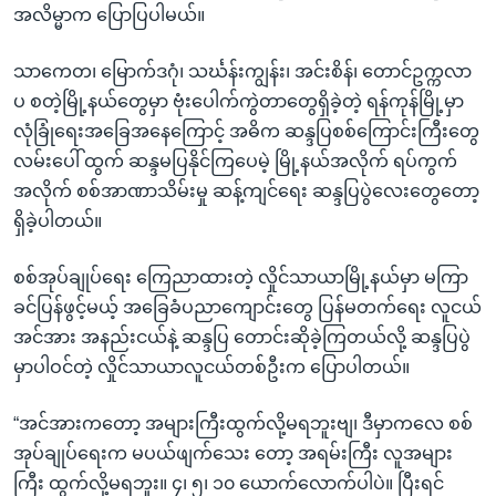
အလိမ္မာက ပြောပြပါမယ်။
သာကေတ၊ မြောက်ဒဂုံ၊ သင်္ဃန်းကျွန်း၊ အင်းစိန်၊ တောင်ဥက္ကလာ
ပ စတဲ့မြို့နယ်တွေမှာ ဗုံးပေါက်ကွဲတာတွေရှိခဲ့တဲ့ ရန်ကုန်မြို့မှာ
လုံခြုံရေးအခြေအနေကြောင့် အဓိက ဆန္ဒပြစစ်ကြောင်းကြီးတွေ
လမ်းပေါ် ထွက် ဆန္ဒမပြနိုင်ကြပေမဲ့ မြို့နယ်အလိုက် ရပ်ကွက်
အလိုက် စစ်အာဏာသိမ်းမှု ဆန့်ကျင်ရေး ဆန္ဒပြပွဲလေးတွေတော့
ရှိခဲ့ပါတယ်။
စစ်အုပ်ချုပ်ရေး ကြေညာထားတဲ့ လှိုင်သာယာမြို့နယ်မှာ မကြာ
ခင်ပြန်ဖွင့်မယ့် အခြေခံပညာကျောင်းတွေ ပြန်မတက်ရေး လူငယ်
အင်အား အနည်းငယ်နဲ့ ဆန္ဒပြ တောင်းဆိုခဲ့ကြတယ်လို့ ဆန္ဒပြပွဲ
မှာပါဝင်တဲ့ လှိုင်သာယာလူငယ်တစ်ဦးက ပြောပါတယ်။
“အင်အားကတော့ အများကြီးထွက်လို့မရဘူးဗျ၊ ဒီမှာကလေ စစ်
အုပ်ချုပ်ရေးက မပယ်ဖျက်သေး တော့ အရမ်းကြီး လူအများ
ကြီး ထွက်လို့မရဘူး။ ၄၊ ၅၊ ၁၀ ယောက်လောက်ပါပဲ။ ပြီးရင်