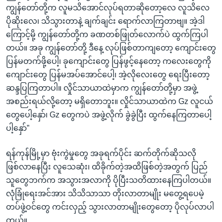
ကျွန်တော်တို့က လူမသိအောင်လုပ်ရတာဆိုတော့လေ လူသိလေ
ပိုဆိုးလေ၊ သိသွားတာနဲ့ ချက်ချင်း ရောက်လာကြတာဗျ။ အဲ့ဒါ
ကြောင့်မို့ ကျွန်တော်တို့က ခဏတစ်ဖြုတ်လောက်ပဲ ထွက်ကြပါ
တယ်။ အခု ကျွန်တော်တို့ ဒီနေ့ လုပ်ဖြစ်တာကျတော့ ကျောင်းတွေ
ပြန်မတက်ဖို့ပေါ့၊ ခုကျောင်းတွေ ပြန်ဖွင့်နေတော့ ကလေးတွေကို
ကျောင်းတွေ ပြန်မအပ်အောင်ပေါ့၊ အဲ့လိုလေးတွေ ရေးပြီးတော့
ဆန္ဒပြကြတာပါ။ လှိုင်သာယာထဲမှာက ကျွန်တော်တို့မှာ အဖွဲ့
အစည်းရယ်လို့တော့ မရှိတောဘူး။ လှိုင်သာယာထဲက Gz လူငယ်
တွေပေါ့နှော်၊ Gz တွေကပဲ အဖွဲ့လိုက် ခွဲခွဲပြီး ထွက်နေကြတာပေါ့
ပါ့နှော်”
ရန်ကုန်မြို့မှာ ဗုံးကွဲမှုတွေ အခုရက်ပိုင်း ဆက်တိုက်ဆိုသလို
ဖြစ်လာနေပြီး လူသေဆုံး၊ ထိခိုက်တဲ့အထိဖြစ်တဲ့အတွက် ပြည်
သူတွေဘက်က အသွားအလာကို ပိုပြီးသတိထားနေကြပါတယ်။
လုံခြုံရေးအင်အား သိသိသာသာ တိုးလာတာမျိုး မတွေ့ရပေမဲ့
တပ်ဖွဲ့ဝင်တွေ ကင်းလှည့် သွားလာတာမျိုးတွေတော့ ပိုလုပ်လာပါ
တယ်။