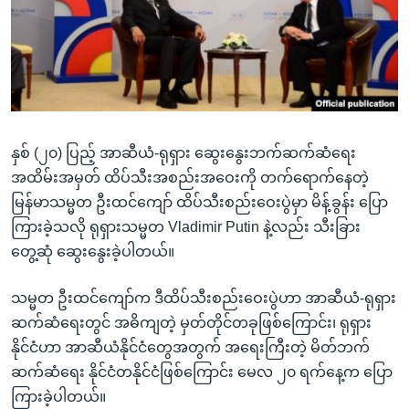
အ
သုတပဒေသာ အင်္ဂလိပ်စာ
ညွန်း
Learning English
စာမျက်နှာ
သို့
ဗွီအိုအေ လူမှုကွန်ယက်များ
ကျော်
ကြည့်
နှစ် (၂၀) ပြည့် အာဆီယံ-ရုရှား ဆွေးနွေးဘက်ဆက်ဆံရေး
ရန်
ဘာသာစကားများ
အထိမ်းအမှတ် ထိပ်သီးအစည်းအဝေးကို တက်ရောက်နေတဲ့
ရှာဖွေ
မြန်မာသမ္မတ ဦးထင်ကျော် ထိပ်သီးစည်းဝေးပွဲမှာ မိန့်ခွန်း ပြော
ရန်
ကြားခဲ့သလို ရုရှားသမ္မတ Vladimir Putin နဲ့လည်း သီးခြား
နေရာ
တွေ့ဆုံ ဆွေးနွေးခဲ့ပါတယ်။
သို့
ကျော်
သမ္မတ ဦးထင်ကျော်က ဒီထိပ်သီးစည်းဝေးပွဲဟာ အာဆီယံ-ရုရှား
ရန်
ဆက်ဆံရေးတွင် အဓိကျတဲ့ မှတ်တိုင်တခုဖြစ်ကြောင်း၊ ရုရှား
နိုင်ငံဟာ အာဆီယံနိုင်ငံတွေအတွက် အရေးကြီးတဲ့ မိတ်ဘက်
ဆက်ဆံရေး နိုင်ငံတနိုင်ငံဖြစ်ကြောင်း မေလ ၂၀ ရက်နေ့က ပြော
ကြားခဲ့ပါတယ်။