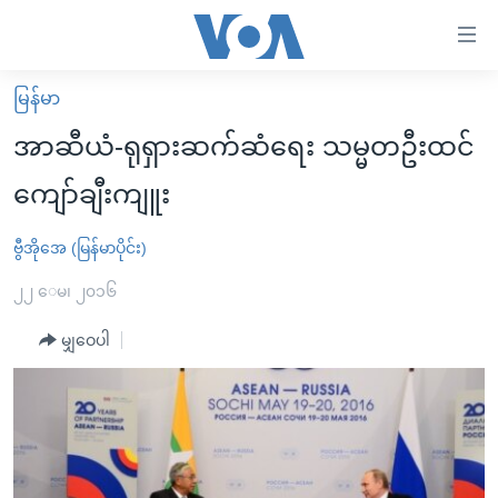
သုံး
ရ
လွယ်ကူ
မြန်မာ
မူလစာမျက်နှာ
စေ
အာဆီယံ-ရုရှားဆက်ဆံရေး သမ္မတဦးထင်
မြန်မာ
သည့်
ကျော်ချီးကျူး
ကမ္ဘာ့သတင်းများ
Link
ဗွီဒီယို
နိုင်ငံတကာ
ဗွီအိုအေ (မြန်မာပိုင်း)
များ
သတင်းလွတ်လပ်ခွင့်
အမေရိကန်
၂၂ ေမ၊ ၂၀၁၆
ပင်မ
ရပ်ဝန်းတခု လမ်းတခု အလွန်
တရုတ်
အကြောင်းအရာ
မျှဝေပါ
သို့
အင်္ဂလိပ်စာလေ့လာမယ်
အစ္စရေး-ပါလက်စတိုင်း
ကျော်
အပတ်စဉ်ကဏ္ဍများ
အမေရိကန်သုံးအီဒီယံ
ကြည့်
ရေဒီယိုနှင့်ရုပ်သံ အချက်အလက်များ
မကြေးမုံရဲ့ အင်္ဂလိပ်စာ
ရေဒီယို
ရန်
ပင်မ
ရေဒီယို/တီဗွီအစီအစဉ်
ရုပ်ရှင်ထဲက အင်္ဂလိပ်စာ
တီဗွီ