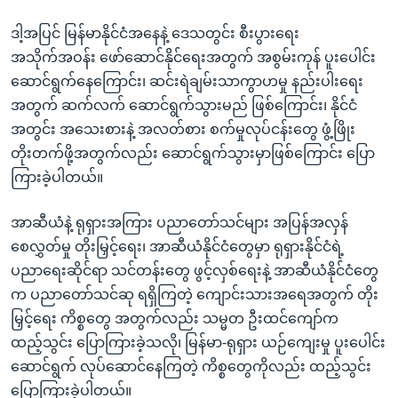
ဒါ့အပြင် မြန်မာနိုင်ငံအနေနဲ့ ဒေသတွင်း စီးပွားရေး
အသိုက်အဝန်း ဖော်ဆောင်နိုင်ရေးအတွက် အစွမ်းကုန် ပူးပေါင်း
ဆောင်ရွက်နေကြောင်း၊ ဆင်းရဲချမ်းသာကွာဟမှု နည်းပါးရေး
အတွက် ဆက်လက် ဆောင်ရွက်သွားမည် ဖြစ်ကြောင်း၊ နိုင်ငံ
အတွင်း အသေးစားနဲ့ အလတ်စား စက်မှုလုပ်ငန်းတွေ ဖွံ့ဖြိုး
တိုးတက်ဖို့အတွက်လည်း ဆောင်ရွက်သွားမှာဖြစ်ကြောင်း ပြော
ကြားခဲ့ပါတယ်။
အာဆီယံနဲ့ ရုရှားအကြား ပညာတော်သင်များ အပြန်အလှန်
စေလွှတ်မှု တိုးမြှင့်ရေး၊ အာဆီယံနိုင်ငံတွေမှာ ရုရှားနိုင်ငံရဲ့
ပညာရေးဆိုင်ရာ သင်တန်းတွေ ဖွင့်လှစ်ရေးနဲ့ အာဆီယံနိုင်ငံတွေ
က ပညာတော်သင်ဆု ရရှိကြတဲ့ ကျောင်းသားအရေအတွက် တိုး
မြှင့်ရေး ကိစ္စတွေ အတွက်လည်း သမ္မတ ဦးထင်ကျော်က
ထည့်သွင်း ပြောကြားခဲ့သလို၊ မြန်မာ-ရုရှား ယဉ်ကျေးမှု ပူးပေါင်း
ဆောင်ရွက် လုပ်ဆောင်နေကြတဲ့ ကိစ္စတွေကိုလည်း ထည့်သွင်း
ပြောကြားခဲ့ပါတယ်။