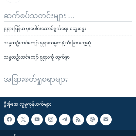
ဆက်စပ်သတင်းများ ...
ရုရှား မြန်မာ ပူးပေါင်းဆောင်ရွက်ရေး ဆွေးနွေး
သမ္မတဦးထင်ကျော် ရုရှားသမ္မတနဲ့ သီးခြားတွေ့ဆုံ
သမ္မတဦးထင်ကျော် ရုရှားကို ထွက်ခွာ
အခြားဖတ်ရှုစရာများ
ဗွီအိုအေ လူမှုကွန်ယက်များ