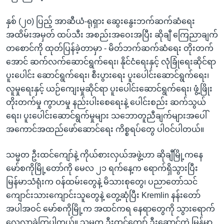
နှစ် (၂၀) ပြည့် အာဆီယံ-ရုရှား ဆွေးနွေးဘက်ဆက်ဆံရေး
အထိမ်းအမှတ် ထပ်သီး အစည်းအဝေးအပြီး ဆိုချီ ကြေညာချက်
တစောင်ကို ထုတ်ပြန်ခဲ့တာမှာ - မိတ်ဘက်ဆက်ဆံရေး တိုးတက်
အောင် ဆက်လက်ဆောင်ရွက်ရေး၊ နိုင်ငံရေးနှင့် လုံခြုံရေးဆိုင်ရာ
ပူးပေါင်း ဆောင်ရွက်ရေး၊ စီးပွားရေး ပူးပေါင်းဆောင်ရွက်ရေး၊
လူမှုရေးနှင့် ယဉ်ကျေးမှုဆိုင်ရာ ပူးပေါင်းဆောင်ရွက်ရေး၊ ဖွံ့ဖြိုး
တိုးတက်မှု ကွာဟမှု နည်းပါးစေရေးနဲ့ ပေါင်းစည်း ဆက်သွယ်
ရေး၊ ပူးပေါင်းဆောင်ရွက်မှုများ သဘောတူညီချက်များအပေါ်
အကောင်အထည်ဖော်ဆောင်ရေး ကိစ္စရပ်တွေ ပါဝင်ပါတယ်။
သမ္မတ ဦးထင်ကျော်နဲ့ ကိုယ်စားလှယ်အဖွဲ့ဟာ ဆိုချီမြို့ကနေ
မော်စကိုမြို့တော်ကို မေလ ၂၁ ရက်နေ့က ရောက်ရှိသွားပြီး
မြန်မာသံရုံးက ဝန်ထမ်းတွေနဲ့ မိသားစုတွေ၊ ပညာတော်သင်
ကျောင်းသားကျောင်းသူတွေနဲ့ တွေ့ဆုံပြီး Kremlin နန်းတော်
အပါအဝင် မော်စကိုမြို့က အထင်ကရ နေရာတွေကို သွားရောက်
လေ့လာခဲ့ကြပါတယ်။ သမ္မတ ဦးထင်ကျော် ဦးဆောင်တဲ့ မြန်မာ