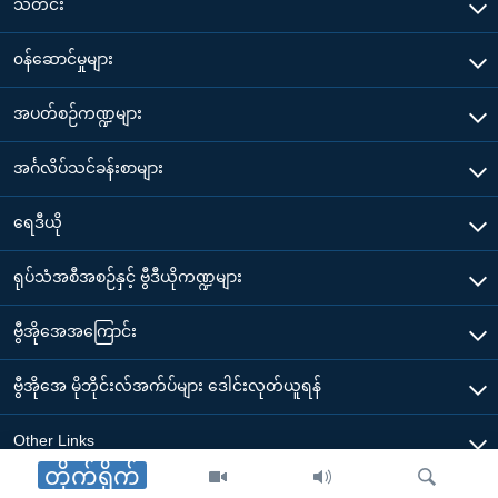
သတင်း
၀န်ဆောင်မှုများ
အပတ်စဉ်ကဏ္ဍများ
အင်္ဂလိပ်သင်ခန်းစာများ
ရေဒီယို
ရုပ်သံအစီအစဉ်နှင့် ဗွီဒီယိုကဏ္ဍများ
ဗွီအိုအေအကြောင်း
ဗွီအိုအေ မိုဘိုင်းလ်အက်ပ်များ ဒေါင်းလုတ်ယူရန်
Other Links
တိုက်ရိုက်