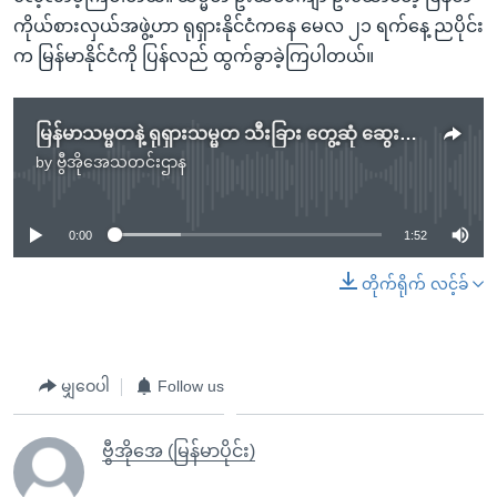
ကိုယ်စားလှယ်အဖွဲ့ဟာ ရုရှားနိုင်ငံကနေ မေလ ၂၁ ရက်နေ့ ညပိုင်း
က မြန်မာနိုင်ငံကို ပြန်လည် ထွက်ခွာခဲ့ကြပါတယ်။
မြန်မာသမ္မတနဲ့ ရုရှားသမ္မတ သီးခြား တွေ့ဆုံ ဆွေးနွေး။
by
ဗွီအိုအေသတင်းဌာန
No media source currently available
0:00
1:52
တိုက်ရိုက် လင့်ခ်
မျှဝေပါ
Follow us
ဗွီအိုအေ (မြန်မာပိုင်း)