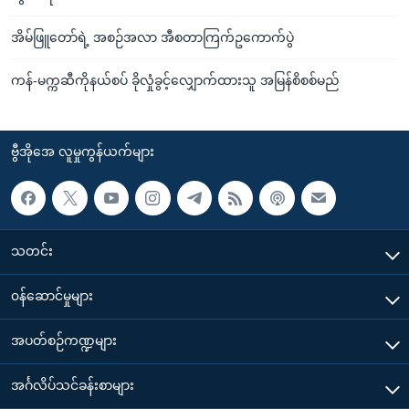
အိမ်ဖြူတော်ရဲ့ အစဉ်အလာ အီစတာကြက်ဥကောက်ပွဲ
ကန်-မက္ကဆီကိုနယ်စပ် ခိုလှုံခွင့်လျှောက်ထားသူ အမြန်စိစစ်မည်
ဗွီအိုအေ လူမှုကွန်ယက်များ
သတင်း
၀န်ဆောင်မှုများ
အပတ်စဉ်ကဏ္ဍများ
အင်္ဂလိပ်သင်ခန်းစာများ