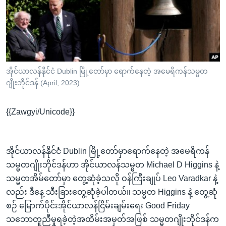
အ
သုတပဒေသာ အင်္ဂလိပ်စာ
ညွန်း
Learning English
စာမျက်နှာ
သို့
ဗွီအိုအေ လူမှုကွန်ယက်များ
ကျော်
ကြည့်
အိုင်ယာလန်နိုင်ငံ Dublin မြို့တော်မှာ ရောက်နေတဲ့ အမေရိကန်သမ္မတ
ဂျိုးဘိုင်ဒန် (April, 2023)
ရန်
ဘာသာစကားများ
ရှာဖွေ
{{Zawgyi/Unicode}}
ရန်
နေရာ
သို့
အိုင်ယာလန်နိုင်ငံ Dublin မြို့တော်မှာရောက်နေတဲ့ အမေရိကန်
ကျော်
သမ္မတဂျိုးဘိုင်ဒန်ဟာ အိုင်ယာလန်သမ္မတ Michael D Higgins နဲ့
ရန်
သမ္မတအိမ်တော်မှာ တွေ့ဆုံခဲ့သလို ဝန်ကြီးချုပ် Leo Varadkar နဲ့
လည်း ဒီနေ့ သီးခြားတွေ့ဆုံခဲ့ပါတယ်။ သမ္မတ Higgins နဲ့ တွေ့ဆုံ
စဉ် မြောက်ပိုင်းအိုင်ယာလန်ငြိမ်းချမ်းရေး Good Friday
သဘောတူညီမှုရခဲ့တဲ့အထိမ်းအမှတ်အဖြစ် သမ္မတဂျိုးဘိုင်ဒန်က