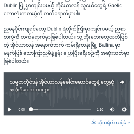
Dublin မြို့မှာကျင်းပမယ့် အိုင်ယာလန် လူငယ်တွေရဲ့ Gaelic
ဘောလုံးကစားပွဲကို တက်ရောက်မှာပါ။
ညနေပိုင်းကျရင်တော့ Dublin ရဲတိုက်ကြီးမှာကျင်းပမယ့် ညစာ
စားပွဲကို တက်ရောက်မှာဖြစ်ပါတယ်။ သူ့ ဘိုးဘေးတွေဇာတိဖြစ်
တဲ့ အိုင်ယာလန် အနောက်ဘက် ကမ်းရိုးတန်းမြို့ Ballina မှာ
မနက်ဖြန် သောကြာညမိန့်ခွန်း ပြောပြီးခရီးစဉ်ကို အဆုံးသတ်မှာ
ဖြစ်ပါတယ်။
သမ္မတဘိုင်ဒန် အိုင်ယာလန်ခေါင်းဆောင်တွေနဲ့ တွေ့ဆုံ
by
ဗွီအိုအေသတင်းဌာန
No media source currently available
0:00
1:10
တိုက်ရိုက် လင့်ခ်