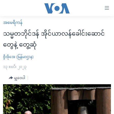
သုံး
ရ
လွယ်ကူ
အမေရိကန်
မူလစာမျက်နှာ
စေ
သမ္မတဘိုင်ဒန် အိုင်ယာလန်ခေါင်းဆောင်
မြန်မာ
သည့်
တွေနဲ့ တွေ့ဆုံ
ကမ္ဘာ့သတင်းများ
Link
ဗွီဒီယို
နိုင်ငံတကာ
ဗွီအိုအေ (မြန်မာဌာန)
များ
သတင်းလွတ်လပ်ခွင့်
အမေရိကန်
၁၃ ဧၿပီ၊ ၂၀၂၃
ပင်မ
ရပ်ဝန်းတခု လမ်းတခု အလွန်
တရုတ်
အကြောင်းအရာ
မျှဝေပါ
သို့
အင်္ဂလိပ်စာလေ့လာမယ်
အစ္စရေး-ပါလက်စတိုင်း
ကျော်
အပတ်စဉ်ကဏ္ဍများ
အမေရိကန်သုံးအီဒီယံ
ကြည့်
ရေဒီယိုနှင့်ရုပ်သံ အချက်အလက်များ
မကြေးမုံရဲ့ အင်္ဂလိပ်စာ
ရေဒီယို
ရန်
ပင်မ
ရေဒီယို/တီဗွီအစီအစဉ်
ရုပ်ရှင်ထဲက အင်္ဂလိပ်စာ
တီဗွီ