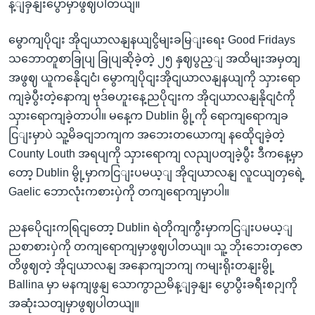
န့ျခှနျးပွောမှာဖွဈပါတယျ။
မွောကျပိုငျး အိုငျယာလနျနယျငွိမျးခမြျးရေး Good Fridays
သဘောတူစာခြုပျ ခြုပျဆိုခဲ့တဲ့ ၂၅ နှဈပွည့ျ အထိမျးအမှတျ
အဖွဈ ယူကနေိုငျငံ၊ မွောကျပိုငျးအိုငျယာလနျနယျကို သှားရော
ကျခဲ့ပွီးတဲ့နောကျ ဗုဒ်ဓဟူးနေ့ညပိုငျးက အိုငျယာလနျနိုငျငံကို
သှားရောကျခဲ့တာပါ။ မနေ့က Dublin မွို့ကို ရောကျရောကျခ
ငြျးမှာပဲ သူ့မိခငျဘကျက အဘေးတယောကျ နထေိုငျခဲ့တဲ့
County Louth အရပျကို သှားရောကျ လညျပတျခဲ့ပွီး ဒီကနေ့မှာ
တော့ Dublin မွို့မှာကငြျးပမယ့ျ အိုငျယာလနျ လူငယျတှရေဲ့
Gaelic ဘောလုံးကစားပှဲကို တကျရောကျမှာပါ။
ညနပေိုငျးကရြငျတော့ Dublin ရဲတိုကျကွီးမှာကငြျးပမယ့ျ
ညစာစားပှဲကို တကျရောကျမှာဖွဈပါတယျ။ သူ့ ဘိုးဘေးတှဇော
တိဖွဈတဲ့ အိုငျယာလနျ အနောကျဘကျ ကမျးရိုးတနျးမွို့
Ballina မှာ မနကျဖွနျ သောကွာညမိန့ျခှနျး ပွောပွီးခရီးစဉျကို
အဆုံးသတျမှာဖွဈပါတယျ။