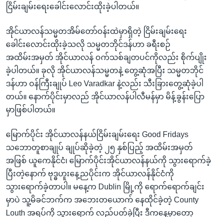
ငြိမ်းချမ်းရေးခေါင်းလောင်းထိုးခဲ့ပါတယ်။
အိုင်ယာလန်သမ္မတအိမ်တော်ဝန်းထဲမှာရှိတဲ့ ငြိမ်းချမ်းရေး
ခေါင်းလောင်းထိုးခဲ့သလို သမ္မတဘိုင်ဒန်ဟာ ခရီးစဉ်
အထိမ်းအမှတ် အိုင်ယာလန် ဝက်သစ်ချတပင်ကိုလည်း စိုက်ပျိုး
ခဲ့ပါတယ်။ ခုလို အိုင်ယာလန်သမ္မတနဲ့ တွေ့ဆုံအပြီး သမ္မတဘိုင်
ဒန်ဟာ ဝန်ကြီးချုပ် Leo Varadkar နဲ့လည်း သီးခြားတွေ့ဆုံခဲ့ပါ
တယ်။ နောက်ပိုင်းမှာလည် အိုင်ယာလန်ပါလီမန်မှာ မိန့်ခွန်းပြော
မှာဖြစ်ပါတယ်။
မြောက်ပိုင်း အိုင်ယာလန်နယ်ငြိမ်းချမ်းရေး Good Fridays
သဘောတူစာချုပ် ချုပ်ဆိုခဲ့တဲ့ ၂၅ နှစ်ပြည့် အထိမ်းအမှတ်
အဖြစ် ယူကေနိုင်ငံ၊ မြောက်ပိုင်းအိုင်ယာလန်နယ်ကို သွားရောက်ခဲ့
ပြီးတဲ့နောက် ဗုဒ္ဓဟူးနေ့ညပိုင်းက အိုင်ယာလန်နိုင်ငံကို
သွားရောက်ခဲ့တာပါ။ မနေ့က Dublin မြို့ကို ရောက်ရောက်ချင်း
မှာပဲ သူ့မိခင်ဘက်က အဘေးတယောက် နေထိုင်ခဲ့တဲ့ County
Louth အရပ်ကို သွားရောက် လည်ပတ်ခဲ့ပြီး ဒီကနေ့မှာတော့