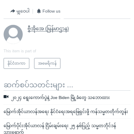
မျှဝေပါ
Follow us
ဗွီအိုအေ (မြန်မာဌာန)
This item is part of
နိုင်ငံတကာ
အမေရိကန်
ဆက်စပ်သတင်းများ ...
၂၀၂၄ ရွေးကောက်ပွဲနဲ့ Joe Biden မြို့ခံတွေ သဘောထား
မြောက်အိုင်ယာလန်အရေး နိုင်ငံရေးအရဖြေရှင်းဖို့ ကန်သမ္မတတိုက်တွန်း
မြောက်ပိုင်းအိုင်ယာလန် ငြိမ်းချမ်းရေး ၂၅ နှစ်ပြည့် သမ္မတဘိုင်ဒန်
သွားရောက်