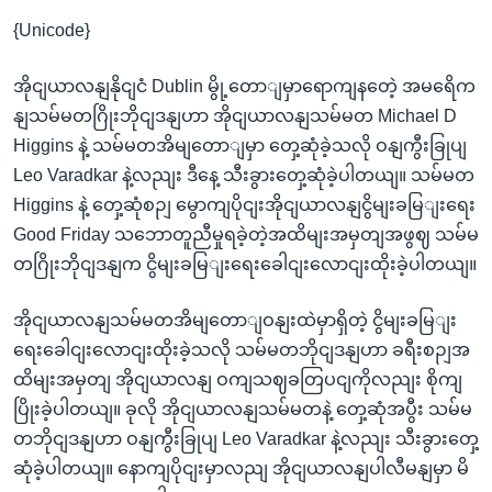
{Unicode}
အိုငျယာလနျနိုငျငံ Dublin မွို့တောျမှာရောကျနတေဲ့ အမရေိက
နျသမ်မတဂြိုးဘိုငျဒနျဟာ အိုငျယာလနျသမ်မတ Michael D
Higgins နဲ့ သမ်မတအိမျတောျမှာ တှေ့ဆုံခဲ့သလို ဝနျကွီးခြုပျ
Leo Varadkar နဲ့လညျး ဒီနေ့ သီးခွားတှေ့ဆုံခဲ့ပါတယျ။ သမ်မတ
Higgins နဲ့ တှေ့ဆုံစဉျ မွောကျပိုငျးအိုငျယာလနျငွိမျးခမြျးရေး
Good Friday သဘောတူညီမှုရခဲ့တဲ့အထိမျးအမှတျအဖွဈ သမ်မ
တဂြိုးဘိုငျဒနျက ငွိမျးခမြျးရေးခေါငျးလောငျးထိုးခဲ့ပါတယျ။
အိုငျယာလနျသမ်မတအိမျတောျဝနျးထဲမှာရှိတဲ့ ငွိမျးခမြျး
ရေးခေါငျးလောငျးထိုးခဲ့သလို သမ်မတဘိုငျဒနျဟာ ခရီးစဉျအ
ထိမျးအမှတျ အိုငျယာလနျ ဝကျသဈခတြပငျကိုလညျး စိုကျ
ပြိုးခဲ့ပါတယျ။ ခုလို အိုငျယာလနျသမ်မတနဲ့ တှေ့ဆုံအပွီး သမ်မ
တဘိုငျဒနျဟာ ဝနျကွီးခြုပျ Leo Varadkar နဲ့လညျး သီးခွားတှေ့
ဆုံခဲ့ပါတယျ။ နောကျပိုငျးမှာလညျ အိုငျယာလနျပါလီမနျမှာ မိ