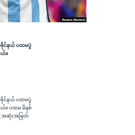
ဖိုင်နယ် ပထမပွဲ
တယ်။
ဖိုင်နယ် ပထမပွဲ
ါတယ်။ ပထမ မိနစ်
နဲ့ အဆုံးအဖြတ်