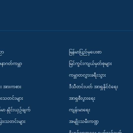
ပညာ
မြန်မာပြည်မှပေးစာ
အနာဂတ်ကမ္ဘာ
မြင်ကွင်းကျယ်မှတ်စုများ
ကမ္ဘာတလွှားခရီးသွား
း အားကစား
ဒီသီတင်းပတ် အာရှနိုင်ငံရေး
ားသတင်းများ
အာရှစီးပွားရေး
်မာ နှိုင်းယှဉ်ချက်
ကျန်းမာရေး
ပြားသတင်းများ
အမျိုးသမီးကဏ္ဍ