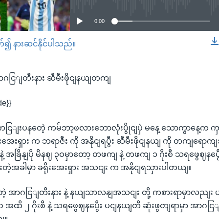
0:00
တ်၍ နားဆင်နိုင်ပါသည်။
EMBED
့ အာဂငြျတီးနား ဆီမီးဖိုငျနယျတကျ
de}}
 ကငြျးပနတေဲ့ ကမ်ဘာ့ဖလားဘောလုံးပွိုငျပှဲ မနေ့ သောကွာနေ့က က
ိုးအေးရှား က ဘရာဇီး ကို အနိုငျရပွီး ဆီမီးဖိုငျနယျ ကို တကျရော
့ အခြိနျပို မိနဈ ၃ဝမှာတော့ တဖကျ နဲ့ တဖကျ ၁ ဂိုးစီ သရဖွေဈနပွေီ
တဲ့အခါမှာ ခရိုးအေးရှား အသငျး က အနိုငျရသှားပါတယျ။
ဈတဲ့ အာဂငြျတီးနား နဲ့ နယျသာလနျအသငျး တို့ ကစားရာမှာလညျး ပ
၃ဝ အထိ ၂ ဂိုးစီ နဲ့ သရဖွေဈနပွေီး ပငျနယျတီ ဆုံးဖွတျရာမှာ အာဂငြ
ျ။