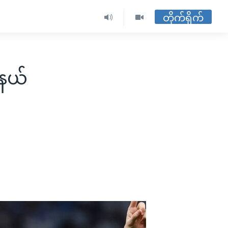
တိုက်ရိုက်
်နယ်