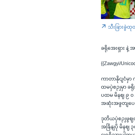
သီးခြားခွဲထု
ခရိုအေးရှား နဲ
{{Zawgyi/Unico
ကာတာနိုငျငံမှာ
ထမပှဲစဉျမှာ ခရ
ပထမ မိနဈ ၉ ၀ နဲ
အဆုံးအဖွတျပေး
ဒုတိယပှဲစဉျဖွ
အခြိနျပို မိနဈ 
ငျရရှိသှားပါတယ