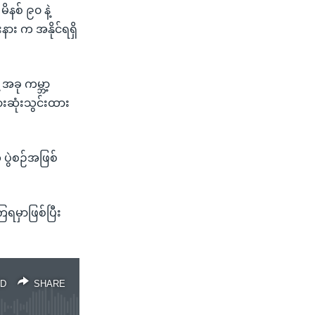
နစ် ၉၀ နဲ့
းနား က အနိုင်ရရှိ
 အခု ကမ္ဘာ့
းဆုံးသွင်းထား
 ပွဲစဉ်အဖြစ်
ြရမှာဖြစ်ပြီး
D
SHARE