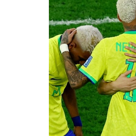
သုတပဒေသာ အင်္ဂလိပ်စာ
အ
ညွန်း
စာမျက်နှာ
သို့
ကျော်
ကြည့်
ရန်
ရှာဖွေ
ရန်
နေရာ
သို့
ကျော်
ရန်