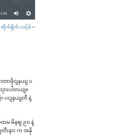
1:04
တိုက်ရိုက် လင့်ခ်
SHARE
ှာတာဖိုငျနယျ ပ
ကျသှားပါတယျ။
း ပငျနယျတီ နဲ့
ထမ မိနဈ ၉၀ နဲ့
ျတီးနား က အနို