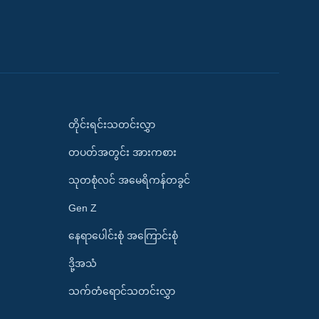
တိုင်းရင်းသတင်းလွှာ
တပတ်အတွင်း အားကစား
သုတစုံလင် အမေရိကန်တခွင်
Gen Z
နေရာပေါင်းစုံ အကြောင်းစုံ
ဒို့အသံ
သက်တံရောင်သတင်းလွှာ