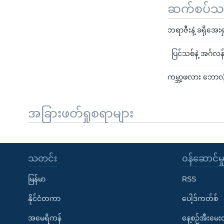
ဆက်စပ်သတင
ဘရာဇီးနဲ့ ခရိုအေး
ပြင်သစ်နဲ့ အင်္ဂလ
ကမ္ဘာ့ဖလား ဘောလု
အခြားဖတ်ရှုစရာများ
သတင်း
၀န်ဆောင်မှ
မြန်မာ
RSS
နိုင်ငံတကာ
ပေါ့ဒ်ကတ်စ်
အမေရိကန်
နေ့စဉ်အီးမေ