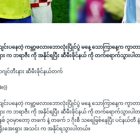
ကျင်းပနေတဲ့ ကမ္ဘာ့ဖလားဘောလုံးပြိုင်ပွဲ မနေ့ သောကြာနေ့က ကွာတာ
ရှား က ဘရာဇီး ကို အနိုင်ရပြီး ဆီမီးဖိုင်နယ် ကို တက်ရောက်သွားပါ
အာဂျင်တီးနား ဆီမီးဖိုင်နယ်တက်
de}}
ကျင်းပနေတဲ့ ကမ္ဘာ့ဖလားဘောလုံးပြိုင်ပွဲ မနေ့ သောကြာနေ့က ကွာတာ
ရှား က ဘရာဇီး ကို အနိုင်ရပြီး ဆီမီးဖိုင်နယ် ကို တက်ရောက်သွားပ
ု မိနစ် ၃ဝမှာတော့ တဖက် နဲ့ တဖက် ၁ ဂိုးစီ သရေဖြစ်နေပြီး ပင်နယ်တီ 
ရိုးအေးရှား အသင်း က အနိုင်ရသွားပါတယ်။