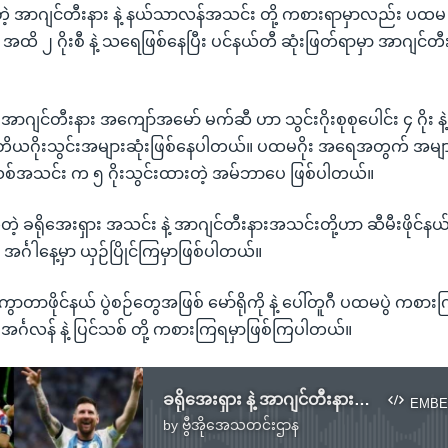
တဲ့ အာဂျင်တီးနား နဲ့ နယ်သာလန်အသင်း တို့ ကစားရာမှာလည်း ပထမ မိ
၃ဝ အထိ ၂ ဂိုးစီ နဲ့ သရေဖြစ်နေပြီး ပင်နယ်တီ ဆုံးဖြတ်ရာမှာ အာဂျင်တီ
ာ အာဂျင်တီးနား အကျော်အမော် မက်ဆီ ဟာ သွင်းဂိုးစုစုပေါင်း ၄ ဂိုး နဲ့
ဒုတိယဂိုးသွင်းအများဆုံးဖြစ်နေပါတယ်။ ပထမဂိုး အရေအတွက် အမျာ
စ်အသင်း က ၅ ဂိုးသွင်းထားတဲ့ အမ်ဘာပေ ဖြစ်ပါတယ်။
ကြတဲ့ ခရိုအေးရှား အသင်း နဲ့ အာဂျင်တီးနားအသင်းတို့ဟာ ဆီမီးဖိုင်နယ်
အင်္ဂါနေ့မှာ ယှဉ်ပြိုင်ကြမှာဖြစ်ပါတယ်။
ာတာဖိုင်နယ် ပွဲစဉ်တွေအဖြစ် မော်ရိုကို နဲ့ ပေါ်တူဂီ ပထမပွဲ ကစားက
 အင်္ဂလန် နဲ့ ပြင်သစ် တို့ ကစားကြရမှာဖြစ်ကြပါတယ်။
ခရိုအေးရှား နဲ့ အာဂျင်တီးနား ဆီမီးဖိုင်နယ်တက်
EMBE
by
ဗွီအိုအေသတင်းဌာန
No media source currently available