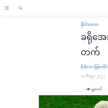
သုံး
ရ
ရှာဖွေ
လွယ်ကူ
မူလစာမျက်နှာ
နိုင်ငံတကာ
ရ
စေ
မြန်မာ
လာ
ခရိုအေး
သည့်
ဒ်
ကမ္ဘာ့သတင်းများ
Link
ဗွီဒီယို
နိုင်ငံတကာ
တက်
များ
သတင်းလွတ်လပ်ခွင့်
အမေရိကန်
ပင်မ
ရပ်ဝန်းတခု လမ်းတခု အလွန်
တရုတ်
ဗွီအိုအေ (မြန်မာပိုင်
အကြောင်းအရာ
အင်္ဂလိပ်စာလေ့လာမယ်
အစ္စရေး-ပါလက်စတိုင်း
၁၀ ဒီဇင္ဘာ၊ ၂၀၂၂
သို့
အပတ်စဉ်ကဏ္ဍများ
အမေရိကန်သုံးအီဒီယံ
ကျော်
မျှဝေပါ
ကြည့်
ရေဒီယိုနှင့်ရုပ်သံ အချက်အလက်များ
မကြေးမုံရဲ့ အင်္ဂလိပ်စာ
ရေဒီယို
ရန်
ရေဒီယို/တီဗွီအစီအစဉ်
ရုပ်ရှင်ထဲက အင်္ဂလိပ်စာ
တီဗွီ
ပင်မ