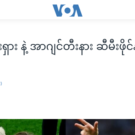
ရှား နဲ့ အာဂျင်တီးနား ဆီမီးဖိုင
း)