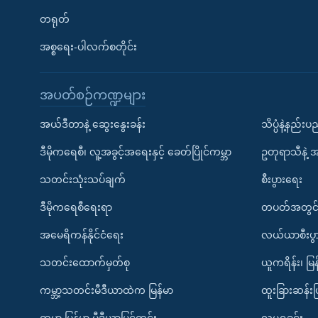
တရုတ်
အစ္စရေး-ပါလက်စတိုင်း
အပတ်စဉ်ကဏ္ဍများ
အယ်ဒီတာနဲ့ ဆွေးနွေးခန်း
သိပ္ပံနဲ့နည်း
ဒီမိုကရေစီ၊ လူ့အခွင့်အရေးနှင့် ခေတ်ပြိုင်ကမ္ဘာ
ဥတုရာသီနဲ့ 
သတင်းသုံးသပ်ချက်
စီးပွားရေး
ဒီမိုကရေစီရေးရာ
တပတ်အတွင်
အမေရိကန်နိုင်ငံရေး
လယ်ယာစီးပွ
သတင်းထောက်မှတ်စု
ယူကရိန်း၊ မြန
ကမ္ဘာ့သတင်းမီဒီယာထဲက မြန်မာ
ထူးခြားဆန်း