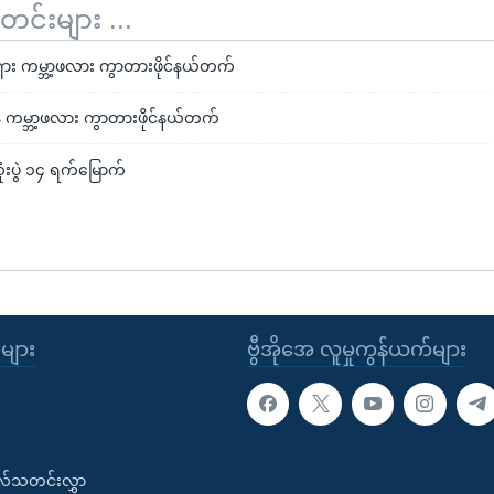
်းများ ...
ရှား ကမ္ဘာ့ဖလား ကွာတားဖိုင်နယ်တက်
န် ကမ္ဘာ့ဖလား ကွာတားဖိုင်နယ်တက်
ံးပွဲ ၁၄ ရက်မြောက်
ုများ
ဗွီအိုအေ လူမှုကွန်ယက်များ
းလ်သတင်းလွှာ