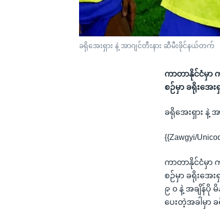
ခရိုအေးရှား နဲ့ အာဂျင်တီးနား ဆီမီးဖိုင်နယ်တက်
ကာတာနိုင်ငံမှာ 
စဉ်မှာ ခရိုးအေး
ခရိုအေးရှား နဲ့ 
{{Zawgyi/Unico
ကာတာနိုင်ငံမှာ 
စဉ်မှာ ခရိုးအေး
၉ ၀ နဲ့ အချိန်ပိ
ပေးတဲ့အခါမှာ ခ