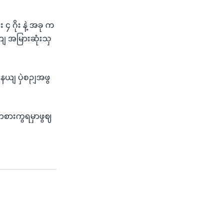
 ဂိုး နဲ့ အခု က
ျ အမြားဆုံးသှ
ျနယျ ပှဲစဉျအဖွ
 ကစားကွရမှာဖွဈ