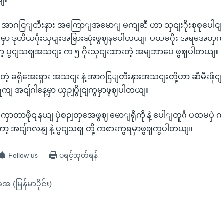
ှော အာဂငြျတီးနား အကြောျအမောျ မကျဆီ ဟာ သှငျးဂိုးစုစုပေါငျး ၄
ဉျမှာ ဒုတိယဂိုးသှငျးအမြားဆုံးဖွဈနပေါတယျ။ ပထမဂိုး အရအေတှက
့ ပွငျသဈအသငျး က ၅ ဂိုးသှငျးထားတဲ့ အမျဘာပေ ဖွဈပါတယျ။
ိကွတဲ့ ခရိုအေးရှား အသငျး နဲ့ အာဂငြျတီးနားအသငျးတို့ဟာ ဆီမီးဖိုင
ကျ အငျ်ဂါနေ့မှာ ယှဉျပွိုငျကွမှာဖွဈပါတယျ။
ကှာတာဖိုငျနယျ ပှဲစဉျတှအေဖွဈ မောျရိုကို နဲ့ ပေါျတူဂီ ပထမပှဲ
ာတော့ အငျ်ဂလနျ နဲ့ ပွငျသဈ တို့ ကစားကွရမှာဖွဈကွပါတယျ။
Follow us
ပရင့်ထုတ်ရန်
ုအေ (မြန်မာပိုင်း)