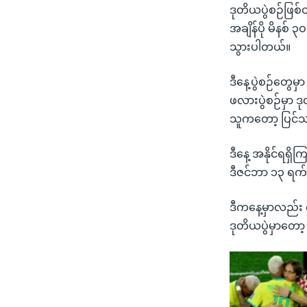
ဒုတိယပွဲစဉ်ဖြစ်
အချိန်ပို မိနစ် 
သွားပါတယ်။
ဒီနေ့ပွဲစဉ်တွေမှ
ဖလားပွဲစဉ်မှာ 
သူကတော့ ပြင်သ
ဒီနေ့ အနိုင်ရရှိ
ဒီဇင်ဘာ ၁၃ ရက် 
ဒီကနေ့မှာလည်း ကွ
ဒုတိယပွဲမှာတော့