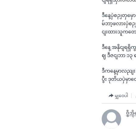
ဒီနေ့ပှဲစဉျတှမ
မ်ဘာ့ဖလားပှဲစ
ငျးထားသူကတော
ဒီနေ့ အနိုငျရရှ
ဈ ဒီဇငျဘာ ၁၃ ရ
ဒီကနေ့မှာလညျး 
ပွီး ဒုတိယပှဲမှ
မျှဝေပါ
ဗွီအိ