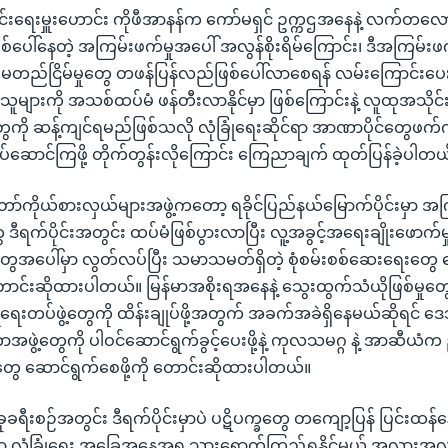
ရေးမှူးဟောင်း ကိုဖီအာနန်က ကော်မရှင် ဥက္ကဌအနေနဲ့ လက်တလော 
 ဖြစ်ပေါ်နေတဲ့ အကြမ်းဖက်မှုအပေါ် အလွန်စိုးရိမ်ကြောင်း၊ ဒီအကြမ်း
ု မတည်ငြိမ်မှုတွေ တဖန်ပြန်လည်ဖြစ်ပေါ်လာစေရန် လမ်းကြောင်းပေးန
ာင်သူများကို အသစ်ထပ်မံ ဖန်တီးလာနိုင်မှာ ဖြစ်ကြောင်းနဲ့ လူထုအသိုင်
ေကို ဆန့်ကျင်ရမည်ဖြစ်သလို လုံခြုံရေးဆိုင်ရာ အာဏာပိုင်တွေ
ပ်ဆောင်ကြဖို့ တိုက်တွန်းလိုကြောင်း ကြေညာချက် ထုတ်ပြန်ခဲ့ပါတယ
ာ်ကိုယ်စားလှယ်များအဖွဲ့ကတော့ ရခိုင်ပြည်နယ်မြောက်ပိုင်းမှာ အ
 ဒီရက်ပိုင်းအတွင်း ထပ်မံဖြစ်ပွားလာပြီး လူ့အခွင့်အရေးချိုးဖောက်မှ
မှုတွေအပေါ်မှာ လွတ်လပ်ပြီး သမာသမတ်ရှိတဲ့ စုံစမ်းစစ်ဆေးရေးတွေ ဆေ
င်းဆိုထားပါတယ်။ မြန်မာအစိုးရအနေနဲ့ သွေးထွက်သံယိုဖြစ်မှုတွေ 
ုံရေးတပ်ဖွဲ့တွေကို ထိန်းချုပ်ဖို့အတွက် အခက်အခဲရှိနေမယ်ဆိုရင် ဒေ
ာအဖွဲ့တွေကို ပါဝင်ဆောင်ရွက်ခွင့်ပေးဖို့နဲ့ ကုလသမဂ္ဂ နဲ့ အာဆီယံက
ုတွေ ဆောင်ရွက်စေဖို့ကို တောင်းဆိုထားပါတယ်။
ခရီးစဉ်အတွင်း ဒီရက်ပိုင်းမှာပဲ ပဋိပက္ခတွေ တကျော့ပြန် ပြင်းထန်
လုံခြုံရေး အခြေအနေအရ သွားရောက်ကြည့်ရှုနိုင်မယ့် အလားအလာ 