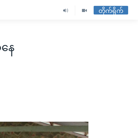
တိုက်ရိုက်
အနေ