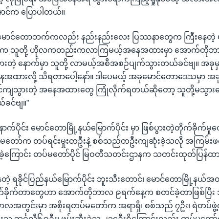
ောင်က ပြောပါတယ်။
 မောင်တောဘက်ကလည်း နည်းနည်းလေး ပြဿနာတွေက ကြီးနေတဲ့ ပုံစံ
က သူတို့ ဟိုလကတည်းကလာကြမယ့်အနေအထားမှာ အောက်တိုဘာ
်သွားတဲ့ နောက်မှာ သူတို့ လာမယ့်အစီအစဉ်ပျက်သွားတယ်ခင်ဗျ။ အခ
အနေအထားလို့ သိရတာပေါ့နော်။ ဒါပေမယ့် အခုမောင်တောဒေသမှာ အခ
င်ကျသွားတဲ့ အနေအထားတွေ ကြုံလိုက်ရတယ်ဆိုတော့ သူတို့မသွားတော
်ခင်ဗျ။”
်ပိုင်း မောင်တောမြို့နယ်မြောက်ပိုင်း မှာ ဖြစ်ပွားတဲ့တိုက်ခိုက်မှု
မတော်က တပ်ရင်းမှုးတဦးနဲ့ စစ်သည်တဦးကျဆုံးခဲ့သလို အကြမ်းဖက
ခဲ့ကြောင်း တပ်မတော်ပိုင် မြဝတီသတင်းဌာနက သတင်းထုတ်ပြန်ထ
ေတဲ့ ရခိုင်ပြည်နယ်မြောက်ပိုင်း ဘူးသီးတောင်၊ မောင်တောမြို့နယ်အတ
်ခိုက်တာတွေဟာ အောက်တိုဘာလ ၉ရက်နေ့က စတင်ခဲ့တာဖြစ်ပြီး
ာလအတွင်းမှာ အစိုးရတပ်မတော်က အရာရှိ၊ စစ်သည် ၇ဦး၊ ရဲတပ်ဖွဲ့
ုံးသူ ဘင်္ဂလီ၆၉ဦး၊ ဖမ်းဆီးခဲ့သူ ၂၃၄ဦးရှိကြောင်းလည်း တပ်မတ