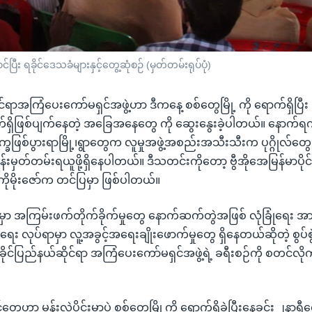
ရခိုင်ဒေသခံများနှင့်တွေ့ဆုံစဉ် (မှတ်တမ်းရုပ်ပုံ)
ုင်ရာအကြံပေးကော်မရှင်အဖွဲ့ဟာ ဒီကနေ့ စစ်တွေမြို့ ကို ရောက်ရှိပြီ
 လက်ရှိဖြစ်ပျက်နေတဲ့ အခြေအနေတွေ ကို ဆွေးနွေးခဲ့ပါတယ်။ နောက်
က္ခဖြစ်ပွားရာမြို့၊ရွာတွေက လူမှုအဖွဲ့အစည်းအသီးသီးက ပုဂ္ဂိုလ်တွေ၊
ြန်းမှတ်တမ်းရယူဖို့ရှိနေပါတယ်။ ဒီသတင်းကိုတော့ ဗွီအိုအေမြန်မာပိုင်း
မိုးဇော်က တင်ပြမှာ ဖြစ်ပါတယ်။
 အကြမ်းဖက်တိုက်ခိုက်မှုတွေ နောက်ဆက်တွဲအဖြစ် လုံခြုံရေး အ
ရေး လုပ်ရာမှာ လူ့အခွင့်အရေးချိုးဖောက်မှုတွေ ရှိနေတယ်ဆိုတဲ့ စွပ်
 ရခိုင်ပြည်နယ်ဆိုင်ရာ အကြံပေးကော်မရှင်အဖွဲ့ရဲ့ ခရီးစဉ်ကို စတင်လိ
တွေဟာ မွန်းလွဲပိုင်းမှာပဲ စစ်တွေမြို့ကို ရောက်ရှိခဲ့ပြီးနေ့ခင်း ၂နာရ