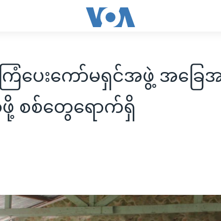
အကြံပေးကော်မရှင်အဖွဲ့ အခြေ
ို့ စစ်တွေရောက်ရှိ