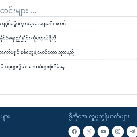
်းများ ...
 ရခိုင်ပဋိပက္ခ လေ့လာရေးခရီး စတင်
င်ငံရေးညှိုနှိုင်း ကိုင်တွယ်ဖို့လို
းကော်မရှင် စစ်တွေနဲ့ မောင်တော သွားမည်
ုက်မှုများရှိဆဲ၊ ဒေသခံများစိုးရိမ်နေ
ုများ
ဗွီအိုအေ လူမှုကွန်ယက်များ