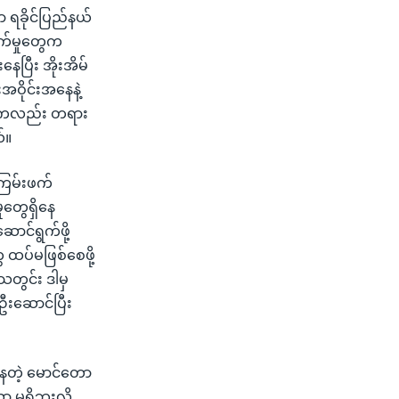
ရခိုင်ပြည်နယ်
ဖက်မှုတွေက
ေပြီး အိုးအိမ်
းအဝိုင်းအနေနဲ့
ဖက်ကလည်း တရား
်။
ကြမ်းဖက်
ုတွေရှိနေ
ာင်ရွက်ဖို့
ထပ်မဖြစ်စေဖို့
သတွင်း ဒါမှ
 ဦးဆောင်ပြီး
နေတဲ့ မောင်တော
မရှိဘူးလို့