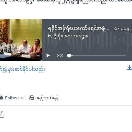
။
ရခိုင်အကြံပေးကော်မရှင်အဖွဲ့ အခြေအနေလေ့လာဖို့ စစ်တွေရောက်ရှိ
EMBE
by
ဗွီအိုအေသတင်းဌာန
No media source currently available
0:00
တ်၍ နားဆင်နိုင်ပါသည်။
EMBED
Follow us
ပရင့်ထုတ်ရန်
ော်