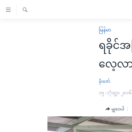
သုံး
ရ
ရှာဖွေ
လွယ်ကူ
မူလစာမျက်နှာ
မြန်မာ
ရ
စေ
မြန်မာ
လာ
ရခိုင်
သည့်
ဒ်
ကမ္ဘာ့သတင်းများ
Link
ဗွီဒီယို
နိုင်ငံတကာ
လေ့လာဖ
များ
သတင်းလွတ်လပ်ခွင့်
အမေရိကန်
ပင်မ
ရပ်ဝန်းတခု လမ်းတခု အလွန်
တရုတ်
မိုးဇော်
အကြောင်းအရာ
အင်္ဂလိပ်စာလေ့လာမယ်
အစ္စရေး-ပါလက်စတိုင်း
၁၅ ႏိုဝင္ဘာ၊ ၂၀၁၆
သို့
အပတ်စဉ်ကဏ္ဍများ
အမေရိကန်သုံးအီဒီယံ
ကျော်
မျှဝေပါ
ကြည့်
ရေဒီယိုနှင့်ရုပ်သံ အချက်အလက်များ
မကြေးမုံရဲ့ အင်္ဂလိပ်စာ
ရေဒီယို
ရန်
ရေဒီယို/တီဗွီအစီအစဉ်
ရုပ်ရှင်ထဲက အင်္ဂလိပ်စာ
တီဗွီ
ပင်မ