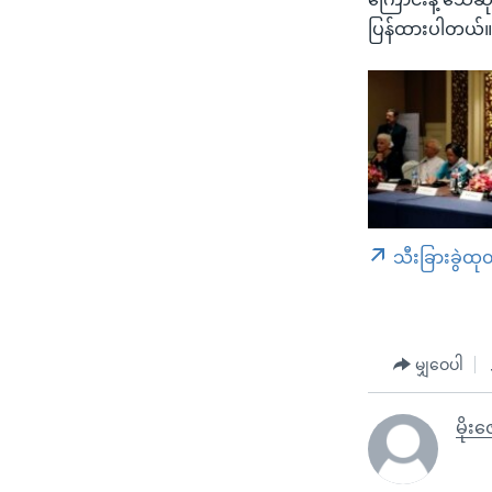
ပြန်ထားပါတယ်
သီးခြားခွဲထု
မျှဝေပါ
မိုးဇ