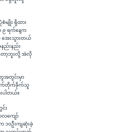
မျိုး ရှိထား
 ၉ ရက်နေ့က
ုမှ အေးသွားတယ်
ုနည်းနည်း
့ဘူးလို့ အဲလို
တွေအတွင်းမှာ
်တိုက်ခိုက်သူ
ားပါတယ်။
ွင်း
 ၁လကျော်
က ၁၀ဦးကျဆုံးခဲ့
ော်က သတင်းထုတ်