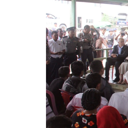
သုတပဒေသာ အင်္ဂလိပ်စာ
အ
ညွန်း
စာမျက်နှာ
သို့
ကျော်
ကြည့်
ရန်
ရှာဖွေ
ရန်
နေရာ
သို့
ကျော်
ရန်