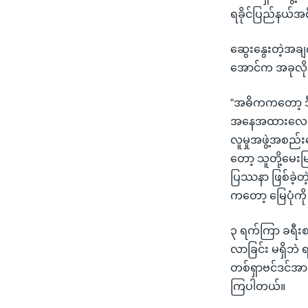
ရခိုင်ပြည်နယ်အစိ
ဆွေးနွေးတဲ့အချက
အောင်က အခုလို
“အဓိကကတော့ ဒီ
အနေအထားလေးတွေ
လူမှုအဖွဲ့အစည
တော့ သူတို့မေးမ
ပြဿနာ ဖြစ်ခဲ့တ
ကတော့ မြေပုံက
၃ ရက်ကြာ ခရီးစ
လာခြင်း မရှိဘဲ
တစ်ရှာဗင်ဒင်အာဆမ
ကြပါတယ်။