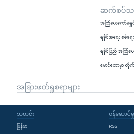
ဆက်စပ်သတင
အကြံပေးကော်မရှင်
ရခိုင်အရေး စစ်ရေးနို
ရခိုင်ပြည် အကြံပေ
မောင်တောမှာ တိုက်ခိ
အခြားဖတ်ရှုစရာများ
သတင်း
၀န်ဆောင်မှ
မြန်မာ
RSS