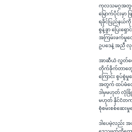
ကုလသမဂ္ဂအတွင်း
မြောက်ပိုင်းမှာ
ရခိုင်ပြည်နယ်ကိ
စွန့်ခွာ ပြေးရှေ
အကြမ်းဖက်မှုတွ
ဥပဒေနဲ့ အညီ လု
အာဆီယံ လွှတ်တေ
တိုက်ခိုက်တာတွေ
ကြောင်း စွပ်စွဲ
အတွက် ထပ်မံတော
ဒါမှမဟုတ် လုံခြ
မဟုတ် နိုင်ငံတက
စုံစမ်းစစ်ဆေးမှ
ဒါပေမဲ့လည်း အခု
ဒေသဖက်ကိုတော့ 