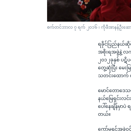
စက်တင်ဘာလ ၇ ရက် ၂၀၁၆ ၊ ကိုဖီအာနန်ဦးဆောင်ပြီး 
ရခိုင်ပြည်နယ်ဆိ
အစိုးရအဖွဲ့နဲ့
၂၀၁၂ခုနှစ် ပဋိပ
တွေ့ဆုံပြီး မေးမ
သတင်းထောက် ကို
မောင်တောဒေသမှာ
နယ်မြေရှင်းလင်း
ပေါ်နေချိန်မှာပဲ
တယ်။
ကော်မရှင်အဖွဲ့ဝင်