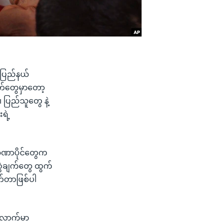
း ပြည်နယ်
ရက်တွေမှာတော့
 ပြည်သူတွေ နဲ့
ရဲ့
ာဏာပိုင်တွေက
စွဲချက်တွေ ထွက်
ုက်တာဖြစ်ပါ
ီလောက်မှာ