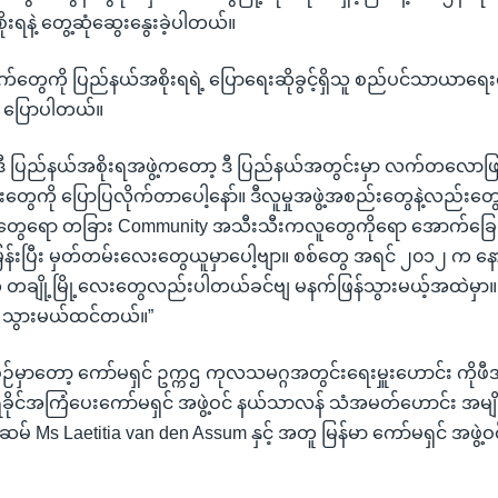
ုးရနဲ့ တွေ့ဆုံဆွေးနွေးခဲ့ပါတယ်။
်တွေကို ပြည်နယ်အစိုးရရဲ့ ပြောရေးဆိုခွင့်ရှိသူ စည်ပင်သာယာရေးဝ
 ပြောပါတယ်။
 ပြည်နယ်အစိုးရအဖွဲ့ကတော့ ဒီ ပြည်နယ်အတွင်းမှာ လက်တလောဖြ
ကို ပြောပြလိုက်တာပေါ့နော်။ ဒီလူမှုအဖွဲ့အစည်းတွေနဲ့လည်းတ
်းတွေရော တခြား Community အသီးသီးကလူတွေကိုရော အောက်ခြေလူတ
ြန်းပြီး မှတ်တမ်းလေးတွေယူမှာပေါ့ဗျာ။ စစ်တွေ အရင် ၂၀၁၂ က နောက်
ဲ့ တချို့မြို့လေးတွေလည်းပါတယ်ခင်ဗျ မနက်ဖြန်သွားမယ့်အထဲမှာ။
ို သွားမယ်ထင်တယ်။”
ဉ်မှာတော့ ကော်မရှင် ဥက္ကဌ ကုလသမဂ္ဂအတွင်းရေးမှူးဟောင်း ကိုဖီအ
 ရခိုင်အကြံပေးကော်မရှင် အဖွဲ့ဝင် နယ်သာလန် သံအမတ်ဟောင်း အမျိ
် Ms Laetitia van den Assum နှင့် အတူ မြန်မာ ကော်မရှင် အဖွဲ့ဝင်