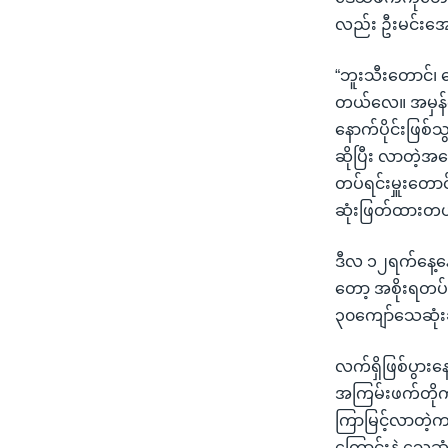
လည်း ဦးမင်းအ
“ဘူးသီးတောင်၊
တယ်လေ။ အမှန်
နောက်ပိုင်းဖြစ
ဆိုပြီး လာတဲ့
တပ်ရင်းမှူးတော
ဆုံးဖြတ်ထားတယ
ဒီလ ၁၂ရက်နေ့နောက
တော့ အစိုးရတပ်
၃၀ကျော်သေဆုံး
လက်ရှိဖြစ်ပွားန
အကြမ်းဖက်တိုက
ကြာမြင့်လာတဲ့က
ကြောင်းနဲ့ သေဆ