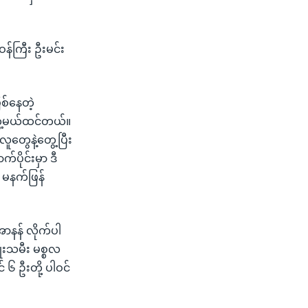
န်ကြီး ဦးမင်း
စ်နေတဲ့
ွေ့မယ်ထင်တယ်။
ွေနဲ့တွေ့ပြီး
ပိုင်းမှာ ဒီ
 မနက်ဖြန်
ာနန် လိုက်ပါ
ုးသမီး မစ္စလ
 ၆ ဦးတို့ ပါဝင်