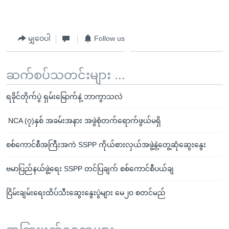
မျှဝေပါ
Follow us
ဆက်စပ်သတင်းများ ...
ရခိုင်တိုက်ပွဲ ရှမ်းမြောက်နဲ့ ဘာကွာသလဲ
NCA (၇)နှစ် အခမ်းအနား အဖွဲစုံတက်ရောက်ဖွယ်မရှိ
စစ်ကောင်စီအကြီးအကဲ SSPP ကိုယ်စားလှယ်အဖွဲ့နဲ့တွေ့ဆုံဆွေးနွေး
ဗမာပြည်နယ်ဖွဲ့ရေး SSPP တင်ပြချက် စစ်ကောင်စီပယ်ချ
ငြိမ်းချမ်းရေးထိပ်သီးဆွေးနွေးပွဲများ မေ၂၀ စတင်မည်