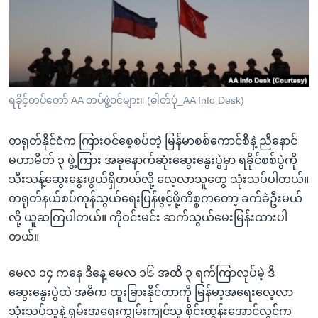
အ
သုတပဒေသာ အင်္ဂလိပ်စာ
ညွန်း
Learning English
စာမျက်နှာ
သို့
ဗွီအိုအေ လူမှုကွန်ယက်များ
ကျော်
ကြည့်
ရခိုင့်တပ်တော် AA တပ်ဖွဲ့ဝင်များ။ (ဓါတ်ပုံ_AA Info Desk)
ရန်
ဘာသာစကားများ
ရှာဖွေ
တရုတ်နိုင်ငံက ကြားဝင်စေ့စပ်တဲ့ မြန်မာစစ်ကောင်စီနဲ့ ညီနောင်
ရန်
မဟာမိတ် ၃ ဖွဲ့ကြား အခုနောက်ဆုံးဆွေးနွေးပွဲမှာ ရခိုင်စစ်ပွဲကို
နေရာ
သီးသန့်ဆွေးနွေးဖွယ်ရှိတယ်လို့ လေ့လာသူတွေ သုံးသပ်ပါတယ်။
သို့
တရုတ်နယ်စပ်ကုန်သွယ်ရေးပြန်ဖွင့်ဖို့ကိစ္စကတော့ ခက်ခဲဦးမယ်
ကျော်
လို့ ယူဆကြပါတယ်။ ကိုဝင်းမင်း ဆက်သွယ်မေးမြန်းထားပါ
ရန်
တယ်။
မေလ ၁၄ ကနေ ဒီနေ့ မေလ ၁၆ အထိ ၃ ရက်ကြာလုပ်မဲ့ ဒီ
ဆွေးနွေးပွဲထဲ အဓိက ထူးခြားနိုင်တာကို မြန်မာ့အရေးလေ့လာ
သုံးသပ်သူနဲ့ ရှမ်းအရေးကျွမ်းကျင်သူ စိုင်းထွန်းအောင်လွင်က