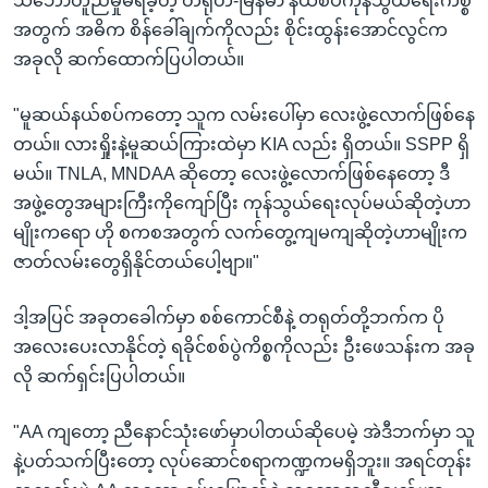
သဘောတူညီမှုမရခဲ့တဲ့ တရုတ်-မြန်မာ နယ်စပ်ကုန်သွယ်ရေးကိစ္စ
အတွက် အဓိက စိန်ခေါ်ချက်ကိုလည်း စိုင်းထွန်းအောင်လွင်က
အခုလို ဆက်ထောက်ပြပါတယ်။
"မူဆယ်နယ်စပ်ကတော့ သူက လမ်းပေါ်မှာ လေးဖွဲ့လောက်ဖြစ်နေ
တယ်။ လားရှိုးနဲ့မူဆယ်ကြားထဲမှာ KIA လည်း ရှိတယ်။ SSPP ရှိ
မယ်။ TNLA, MNDAA ဆိုတော့ လေးဖွဲ့လောက်ဖြစ်နေတော့ ဒီ
အဖွဲ့တွေအများကြီးကိုကျော်ပြီး ကုန်သွယ်ရေးလုပ်မယ်ဆိုတဲ့ဟာ
မျိုးကရော​ ဟို စကစအတွက် လက်တွေ့ကျမကျဆိုတဲ့ဟာမျိုးက
ဇာတ်လမ်းတွေရှိနိုင်တယ်ပေါ့ဗျာ။"
ဒါ့အပြင် အခုတခေါက်မှာ စစ်ကောင်စီနဲ့ တရုတ်တို့ဘက်က ပို
အလေးပေးလာနိုင်တဲ့ ရခိုင်စစ်ပွဲကိစ္စကိုလည်း ဦးဖေသန်းက အခု
လို ဆက်ရှင်းပြပါတယ်။
"AA ကျတော့ ညီနောင်သုံးဖော်မှာပါတယ်ဆိုပေမဲ့ အဲဒီဘက်မှာ သူ
နဲ့ပတ်သက်ပြီးတော့ လုပ်ဆောင်စရာကဏ္ဍကမရှိဘူး။ အရင်တုန်း