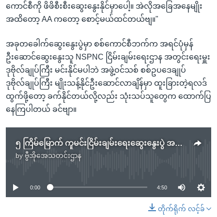
ကောင်စီကို ဖိဖိစီးစီးဆွေးနွေးနိုင်မှာပေါ့။ အဲလိုအခြေအနေမျိုး
အထိတော့ AA ကတော့ စောင့်မယ်ထင်တယ်ဗျ။"
အခုတခေါက်ဆွေးနွေးပွဲမှာ စစ်ကောင်စီဘက်က အရင်ပုံမှန်
ဦးဆောင်ဆွေးနွေးသူ NSPNC ငြိမ်းချမ်းရေးဌာန အတွင်းရေးမှူး
ဒုဗိုလ်ချုပ်ကြီး မင်းနိုင်မပါဘဲ အဖွဲ့ဝင်သစ် စစ်ဥပဒေချုပ်
ဒုဗိုလ်ချုပ်ကြီး မျိုးသန့်နိုင်ဦးဆောင်လာချိန်မှာ ထူးခြားတဲ့ရလဒ်
ထွက်ဖို့တော့ ခက်နိုင်တယ်လို့လည်း သုံးသပ်သူတွေက ထောက်ပြ
နေကြပါတယ် ခင်ဗျာ။
၅ ကြိမ်မြောက် ကူမင်းငြိမ်းချမ်းရေးဆွေးနွေးပွဲ အလားအလာ
by
ဗွီအိုအေသတင်းဌာန
No media source currently available
0:00
4:50
တိုက်ရိုက် လင့်ခ်