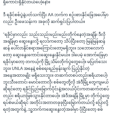
ရှိကောင်းရှိနိုင်တယ်ပေါ့နော်။
ဒီ ရခိုင်စစ်ပွဲနဲ့ပတ်သက်ပြီး AA ဘက်က စဉ်းစားနိုင်ခြေအပေါ်မှာ
လည်း ဦးဖေသန်းက အခုလို ဆက်ရှင်းပြပါတယ်။
"ရခိုင်မှာလည်း သည်းသည်းမည်းမည်းတိုက်နေတဲ့အချိန်၊ ဒီလို
အချိန်မှာ ဆွေးနွေးလို့ ရလဒ်ကတော့ သိပ်ပြီးတော့ မြန်မြန်ဆန်
ဆန် ပေါ်လာနိုင်စရာအကြောင်းတော့မရှိဘူး။ သဘောလောက်
တော့ ဆွေးနွေးကောင်းဆွေးနွေးနိုင်မယ်။ ဒါပေမဲ့ အောက်ခြေမှာ
ရခိုင်မှာတော့ တကယ့်ကို မြို့သိမ်းတိုက်ပွဲတွေပေါ့။ မပြတ်သေး
ဘူး။ UNLA အနေနဲ့ စစ်ရေးရည်မှန်းချက် ပြည့်နိုင်တဲ့
အနေအထားမျိုး မရှိသေးဘူး။ တဆက်တစပ်တည်းဧရိယာပေါ့၊
ဘူးသီးတောင်၊ မောင်တောလို၊ စစ်တွေတို့လို အဲဒီမြို့တွေကျမယ်
ဆိုရင်တော့ ရခိုင်ပြည်မြောက်ပိုင်းနဲ့အလယ်ပိုင်းကတဆက်တစပ်
တည်း ဧရိယာဖြစ်သွားနိုင်တာပေါ့။ အဲဒီအချိန် မြို့မှာ တိုက်ပွဲတွေ
ရပ်စဲမယ်ဆိုရင် အတိုင်းအတာတခုခုပြီးမြောက်တယ်လို့ ပြောလို့
ရတဲ့အတွက်နဲ့..သူ့ဘက်ကဆွေးနွေးတဲ့အခါမှာ ပိုပြီးတော့ စစ်