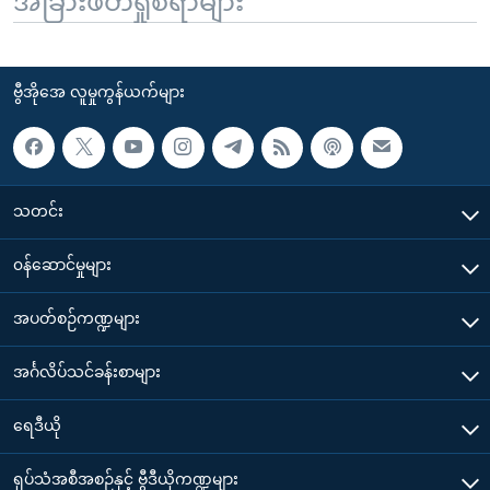
အခြားဖတ်ရှုစရာများ
ဗွီအိုအေ လူမှုကွန်ယက်များ
သတင်း
၀န်ဆောင်မှုများ
အပတ်စဉ်ကဏ္ဍများ
အင်္ဂလိပ်သင်ခန်းစာများ
ရေဒီယို
ရုပ်သံအစီအစဉ်နှင့် ဗွီဒီယိုကဏ္ဍများ