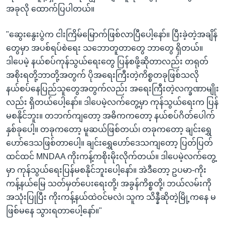
အခုလို ထောက်ပြပါတယ်။
"ဆွေးနွေးပွဲက ငါးကြိမ်မြောက်ဖြစ်လာပြီပေါ့နော်။ ပြီးခဲ့တဲ့အချိန်
တွေမှာ အပစ်ရပ်စဲရေး သဘောတူတာတွေ ဘာတွေ ရှိတယ်။
ဒါပေမဲ့ နယ်စပ်ကုန်သွယ်ရေးတွေ ပြန်စဖို့ဆိုတာလည်း တရုတ်
အစိုးရတို့ဘာတို့အတွက် ပိုအရေးကြီးတဲ့ကိစ္စတခုဖြစ်သလို
နယ်စပ်နေပြည်သူတွေအတွက်လည်း အရေးကြီးတဲ့လက္ခဏာမျိုး
လည်း ရှိတယ်ပေါ့နော်။ ဒါပေမဲ့လက်တွေ့မှာ ကုန်သွယ်ရေးက ပြန်
မစနိုင်ဘူး။ တဘက်ကျတော့ အဓိကကတော့ နယ်စပ်ဂိတ်ပေါက်
နှစ်ခုပေါ့။ တခုကတော့ မူဆယ်ဖြစ်တယ်၊ တခုကတော့ ချင်းရွှေ
ဟော်ဒေသဖြစ်တာပေါ့။ ချင်းရွှေဟော်ဒေသကျတော့ ပြတ်ပြတ်
ထင်ထင် MNDAA ကိုးကန့်ကစိုးမိုးလိုက်တယ်။ ဒါပေမဲ့လက်တွေ့
မှာ ကုန်သွယ်ရေးပြန်မစနိုင်ဘူးပေါ့နော်။ အဲဒီတော့ ဥပမာ-ကိုး
ကန့်နယ်မြေ သတ်မှတ်ပေးရေးတို့၊ အခွန်ကိစ္စတို့၊ ဘယ်လမ်းကို
အသုံးပြုပြီး ကိုးကန့်နယ်ထဲဝင်မလဲ၊ သူက သိန္နီဆိုတဲ့မြို့ကနေ မ
ဖြစ်မနေ သွားရတာပေါ့နော်။"