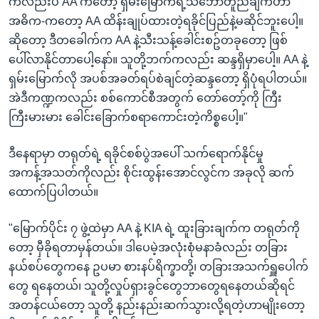
ကလည်းပဲ AA ကတော့ ရှမ်းမြောက်ရဲ့သဘောတူညီချက်ဟာ
အဓိက-ကတော့ AA ထိန်းချုပ်ထားတဲ့ရခိုင်ပြည်နဲ့မဆိုင်ဘူးပေါ့။
ဆိုတော့ ဒီတခေါက်က AA နဲ့သီးသန့်ခေါင်းစဥ်တခုတော့ ဖြစ်
ပေါ်လာနိုင်တာပေါ့နော်။ သူတို့ဘက်ကလည်း ဆန္ဒရှိမှာပေါ့။ AA နဲ့
ရှမ်းမြောက်လို အပစ်အခတ်ရပ်စဲချင်တဲ့ဆန္ဒတော့ ရှိပုံရပါတယ်။
အဲဒီကဏ္ဍကလည်း စစ်ကောင်စီအတွက် တော်တော့်ကို ကြီး
ကြီးမားမား ခေါင်းခြောက်စရာကောင်းတဲ့ကိစ္စပေါ့။"
ဒီနေရာမှာ တရုတ်ရဲ့ ရခိုင်စစ်ပွဲအပေါ် သက်ရောက်နိုင်မှု
အကန့်အသတ်ကိုလည်း စိုင်းထွန်းအောင်လွင်က အခုလို ဆက်
ထောက်ပြပါတယ်။
"မြောက်ပိုင်း ၇ ဖွဲ့ထဲမှာ AA နဲ့ KIA ရဲ့ ထူးခြားချက်က တရုတ်ကို
တော့ မှီခိုရတာမှန်တယ်။ ဒါပေမဲ့အလုံးစုံမနာခံလည်း တခြား
နယ်စပ်တွေကနေ ဥပမာ စားနပ်ရိက္ခာတို့၊ တခြားအသက်ရှူပေါက်
တွေ ရနေတယ်၊ သူတို့လှုပ်ရှားခွင်တွေဘာတွေရနေတယ်ဆိုရင်
အတန်ငယ်တော့ သူတို့ နည်းနည်းဆက်သွားလို့ရတဲ့ဟာမျိုးတော့