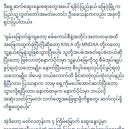
ဒီရှေ့ဆက်ဆွေးနွေးစရာတွေအပေါ် ရခိုင်ပြည်နယ် မြေပုံမြို့က
ပြည်သူ့လွှတ်တော်အမတ်ဟောင်း ဦးဖေသန်းကလည်း အခုလို
ရှင်းပြပါတယ်။
"ရှမ်းမြောက်နဲ့ကျတော့ စစ်ကောင်စီနဲ့အတိုင်းအတာတခုအထိ
အဖြေကထွက်ခဲ့ပြီးပြီဆိုတော့ KNLA တို့၊ MNDAA တို့ကတော့
သူ့နယ်မြေနဲ့သူဖြစ်သွားပြီပေါ့။ သူတို့အပစ်အခတ်ရပ်စဲတယ်ဆို
ပြီးတော့ ဖြစ်လာတဲ့နောက်ပိုင်းမှာ သူ့နယ်မြေကိုသူ စီမံအုပ်ချုပ်
ခွင့်ရတဲ့သဘောမျိုး၊ နောက်ပြီးတော့ စီးပွါးရေးလုပ်ပိုင်ခွင့်ရတဲ့
သဘောမျိုး၊ ဒါပေမဲ့ ဘယ်လောက်ထိ ခိုင်မာတဲ့လုပ်ထုံးလုပ်နည်း
ရှိပြီလား၊ ပြဿနာက ဘာမှ ရှေ့ကိုမပေါ်အောင်ဆက်ပြီးတော့
သွားလို့ရပြီလား၊ နောက်တခုက နောက်ပိုင်းမှာ ဘယ်လို
အဆုံးသတ်ကြမလဲ၊ လက်တွေ့အဖြေရှာဖို့ကိစ္စတွေ၊ ဆက်လုပ်ဖို့
ကိစ္စတွေပေါ့။"
အဲ့ဒိတော့ မတ်လတုန်းက ၄ ကြိမ်မြောက် ဆွေးနွေးပွဲမှာ