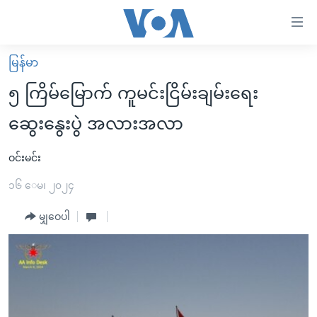
သုံး
ရ
လွယ်ကူ
မြန်မာ
မူလစာမျက်နှာ
စေ
၅ ကြိမ်မြောက် ကူမင်းငြိမ်းချမ်းရေး
မြန်မာ
သည့်
ဆွေးနွေးပွဲ အလားအလာ
ကမ္ဘာ့သတင်းများ
Link
ဗွီဒီယို
နိုင်ငံတကာ
ဝင်းမင်း
များ
သတင်းလွတ်လပ်ခွင့်
အမေရိကန်
၁၆ ေမ၊ ၂၀၂၄
ပင်မ
ရပ်ဝန်းတခု လမ်းတခု အလွန်
တရုတ်
အကြောင်းအရာ
မျှဝေပါ
သို့
အင်္ဂလိပ်စာလေ့လာမယ်
အစ္စရေး-ပါလက်စတိုင်း
ကျော်
အပတ်စဉ်ကဏ္ဍများ
အမေရိကန်သုံးအီဒီယံ
ကြည့်
ရေဒီယိုနှင့်ရုပ်သံ အချက်အလက်များ
မကြေးမုံရဲ့ အင်္ဂလိပ်စာ
ရေဒီယို
ရန်
ပင်မ
ရေဒီယို/တီဗွီအစီအစဉ်
ရုပ်ရှင်ထဲက အင်္ဂလိပ်စာ
တီဗွီ