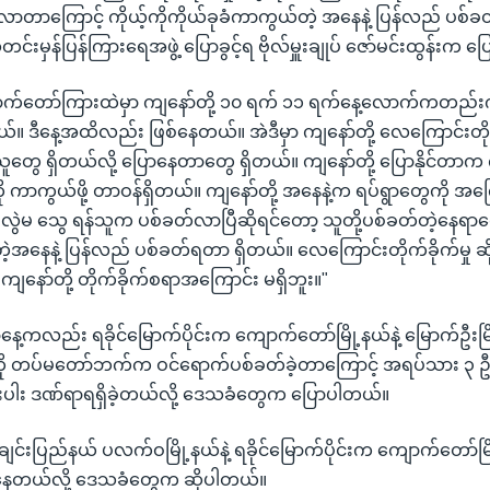
တာကြောင့် ကိုယ့်ကိုကိုယ်ခုခံကာကွယ်တဲ့ အနေနဲ့ ပြန်လည် ပစ်
င်းမှန်ပြန်ကြားရေအဖွဲ့ ပြောခွင့်ရ ဗိုလ်မှူးချုပ် ဇော်မင်းထွန်းက 
ာက်တော်ကြားထဲမှာ ကျနော်တို့ ၁၀ ရက် ၁၁ ရက်နေ့လောက်ကတည်း
ယ်။ ဒီနေ့အထိလည်း ဖြစ်နေတယ်။ အဲဒီမှာ ကျနော်တို့ လေကြောင်းတိုက
ူတွေ ရှိတယ်လို့ ပြောနေတာတွေ ရှိတယ်။ ကျနော်တို့ ပြောနိုင်တာက 
ို ကာကွယ်ဖို့ တာဝန်ရှိတယ်။ ကျနော်တို့ အနေနဲ့က ရပ်ရွာတွေကို အက
် မလွဲမ သွေ ရန်သူက ပစ်ခတ်လာပြီဆိုရင်တော့ သူတို့ပစ်ခတ်တဲ့နေရာတွ
တဲ့အနေနဲ့ ပြန်လည် ပစ်ခတ်ရတာ ရှိတယ်။ လေကြောင်းတိုက်ခိုက်မှု 
နော်တို့ တိုက်ခိုက်စရာအကြောင်း မရှိဘူး။"
ာနေ့ကလည်း ရခိုင်မြောက်ပိုင်းက ကျောက်တော်မြို့နယ်နဲ့ မြောက်ဦး
့ကို တပ်မတော်ဘက်က ဝင်ရောက်ပစ်ခတ်ခဲ့တာကြောင့် အရပ်သား ၃
နီးပါး ဒဏ်ရာရရှိခဲ့တယ်လို့ ဒေသခံတွေက ပြောပါတယ်။
ျင်းပြည်နယ် ပလက်ဝမြို့နယ်နဲ့ ရခိုင်မြောက်ပိုင်းက ကျောက်တော်မြ
ှိနေတယ်လို့ ဒေသခံတွေက ဆိုပါတယ်။