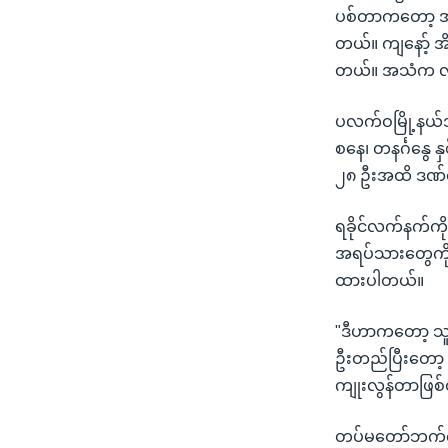
ပစ်တာကတော့ အကု
တယ်။ ကျနော့် အ
တယ်။ အသံက လည်း
ပလက်ဝမြို့နယ်အတ
စနေ၊ တနင်္ဂနွေ
၂၈ ဦးအထိ ဒဏ်
ရခိုင်လက်နက်က
အရပ်သားတွေကို ဦ
ထားပါတယ်။
"ဒီဟာကတော့ သူတ
ဦးတည်ပြီးတော့ 
ကျုးလွန်တာဖြစ
တပ်မတော်ဘက်ကတ