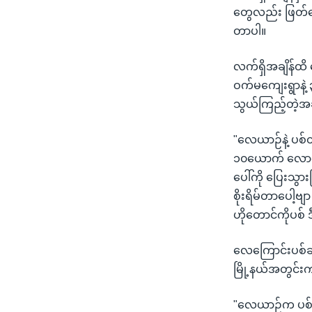
တွေလည်း ဖြတ်တ
တာပါ။
လက်ရှိအချိန်ထိ 
ဝက်မကျေးရွာနဲ့ 
သွယ်ကြည့်တဲ့အခ
"လေယာဉ်နဲ့ ပစ်တ
၁၀ယောက် လောက်
ပေါ်ကို ပြေးသ
စိုးရိမ်တာပေါ့ဗ
ဟိုတောင်ကိုပစ် 
လေကြောင်းပစ်
မြို့နယ်အတွင်
"လေယာဉ်က ပစ်