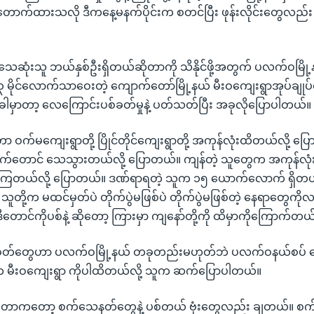
ောက်ထားသလို ဒီကနေ့မနက်ပိုင်းက စတင်ပြီး ဖုန်းလိုင်းတွေလည
သေဆုံးသူ ဘယ်နှစ်ဦးရှိတယ်ဆိုတာကို သိနိုင်ဖို့အတွက် ပလက်ဝမြို
၃ မိုင်လောက်သာဝေးတဲ့ ကျောက်တော်မြို့နယ် မီးဝကျေးရွာအုပ်ချုပ်
ါမှာတာ့ လေကြောင်းပစ်ခတ်မှုနဲ့ ပတ်သတ်ပြီး အခုလိုပြောပါတယ်။
ာ ဝက်မကျေးရွာတို့ ပြိုင်တိုင်ကျေးရွာတို့ အကုန်လုံးထိတယ်လို့ ပ
တောင် သေသွားတယ်လို့ ပြောတယ်။ ကျန်တဲ့ သူတွေက အကုန်လုံး
ွားကြတယ်လို့ ပြောတယ်။ ဒဏ်ရာရတဲ့ သူက ၁၅ ယောက်လောက် ရှိတယ
ျာ သူတို့က မထင်မှတ်ပဲ တိုက်ပွဲမဖြစ်ပဲ တိုက်ပွဲမဖြစ်တဲ့ နေရာတွေကိ
ဒီတောင်ကိုပစ်နဲ့ ဆိုတော့ ကြားမှာ ကျနော်တို့ကို ထိမှာကိုကြောက်တယ်
ခတ်တွေဟာ ပလက်ဝမြို့နယ် တခုတည်းမဟုတ်ဘဲ ပလက်ဝနယ်စပ် 
းက မီးဝကျေးရွာ ကိုပါထိတယ်လို့ သူက ဆက်ပြောပါတယ်။
တာကတော့ စက်သေနတ်တွေနဲ့ ပစ်တယ် ဗုံးတွေလည်း ချတယ်။ စက်