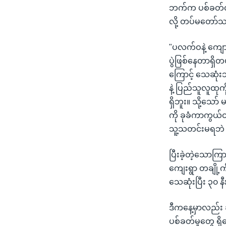
ဘက်က ပစ်ခတ်လာ
လို့ တပ်မတော်သတ
"ပလက်ဝနဲ့ ကျေ
ပွဲဖြစ်နေတာရှိတ
ကြောင့် သေဆုံးသ
နဲ့ ပြည်သူလူထုက
ရှိဘူး။ သို့သော
ကို ခုခံကာကွယ်
သူ့သတင်းမရဘဲ ကျ
ပြီးခဲ့တဲ့သောကြ
ကျေးရွာ တချို
သေဆုံးပြီး ၃၀ 
ဒီကနေ့မှာလည်း ခ
ပစ်ခတ်မှုတွေ ရ