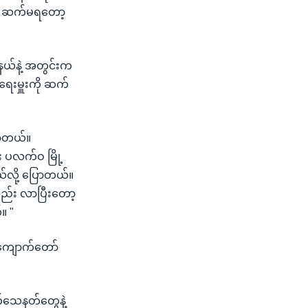
်း ဆက်မရတော့
့နယ်နဲ့ အတွင်းက
ရေးမှူးကို ဆက်
ြောတယ်။
 ပလက်ဝ မြို့
်လို့ ပြောတယ်။
ုလည်း လာပြီးတော့
။ "
ကျောက်တော်
သေနတ်တွေနဲ့