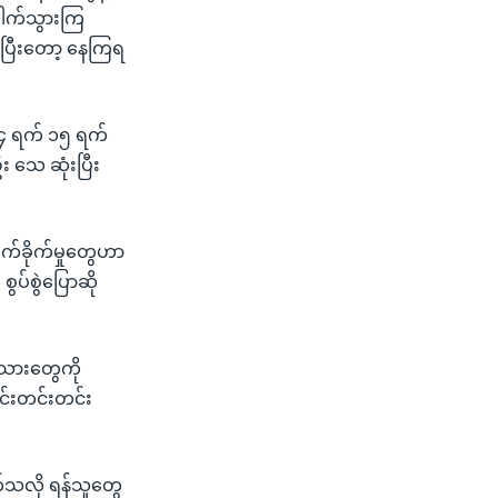
ေါက်သွားကြ
်ပြီးတော့ နေကြရ
၁၄ ရက် ၁၅ ရက်
 သေ ဆုံးပြီး
်ခိုက်မှုတွေဟာ
ပ်စွဲပြောဆို
်သားတွေကို
င်းတင်းတင်း
်သလို ရန်သူတွေ