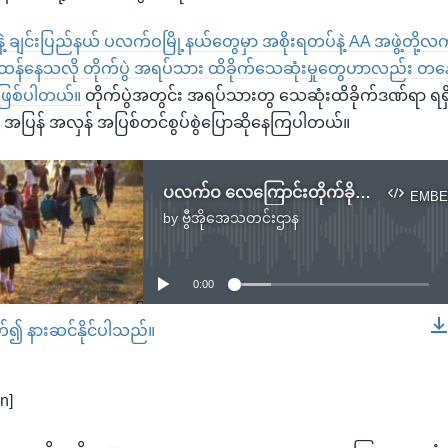
်းနဲ့ ချင်းပြည်နယ် ပလက်ဝမြို့နယ်တွေမှာ အစိုးရတပ်နဲ့ AA အဖွဲ့တို့လက
င်းထန်နေသလို တိုက်ပွဲ အရပ်သား ထိခိုက်သေဆုံးမှုတွေဟာလည်း တနေ့
ဖြစ်ပါတယ်။
တိုက်ပွဲအတွင်း အရပ်သားတွ သေဆုံးထိခိုက်ဒဏ်ရာ ရရှိ
တို့ အပြန် အလှန် အပြစ်တင်စွပ်စွဲပြောဆိုနေကြပါတယ်။
ပလက်ဝ လေကြောင်းတိုက်ခိုက်မှု နှစ်ရက်အတွင်း အရပ်သား ၂၀ ကျော်သေဆုံး
EMBE
by
ဗွီအိုအေသတင်းဌာန
No media source currently available
0:00
တ်၍ နားဆင်နိုင်ပါသည်။
EMBED
n]