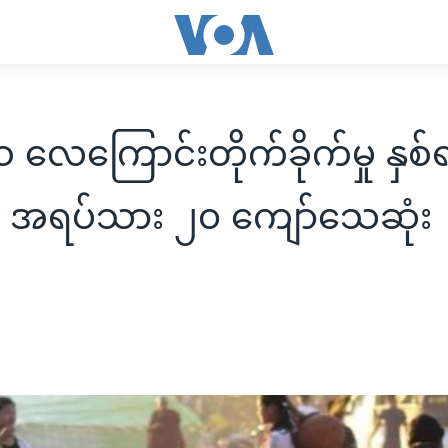
လေကြောင်းတိုက်ခိုက်မှု နှစ်
 အရပ်သား ၂၀ ကျော်သေဆုံး