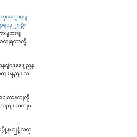
း
ုတှကွေောင့ျ
ရာရသူ ၂၈ ဦး
မတောျဘကျ
ဈခတျရတာလို့
နငျ်ဂနှနေေ့ ညန
းထကျမနညျး သ
ာ အငျတာနကျလို
းတှလေညျး ဆကျမ
ွို့နယျနဲ့ အတှ