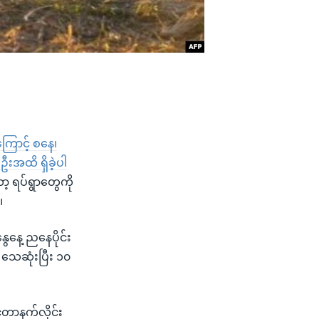
ြောင့် စနေ၊
းအထိ ရှိခဲ့ပါ
 ရပ်ရွာတွေကို
။
ေနေ့ ညနေပိုင်း
သေဆုံးပြီး ၁၀
်တာနက်လိုင်း