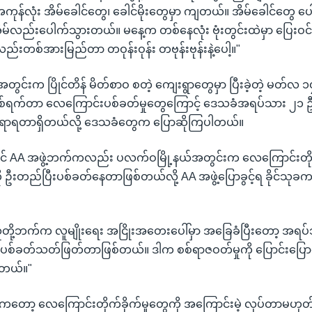
န်လုံး အိမ်ခေါင်တွေ၊ ခေါင်မိုးတွေမှာ ကျတယ်။ အိမ်ခေါင်တွေ ပ
ိမ်လည်းပေါက်သွားတယ်။ မနေ့က တစ်နေလုံး ဗုံးတွင်းထဲမှာ ပြေးဝင
တစ်အားမြည်တာ တဝုန်းဝုန်း တဗုန်းဗုန်းနဲ့ပေါ့။"
ွင်းက ပြိုင်တိန် မိတ်စာဝ စတဲ့ ကျေးရွာတွေမှာ ပြီးခဲ့တဲ့ မတ်လ 
 နှစ်ရက်တာ လေကြောင်းပစ်ခတ်မှုတွေကြောင့် ဒေသခံအရပ်သား ၂၁ ဦး
ရာရတာရှိတယ်လို့ ဒေသခံတွေက ပြောဆိုကြပါတယ်။
ိုင် AA အဖွဲ့ဘက်ကလည်း ပလက်ဝမြို့နယ်အတွင်းက လေကြောင်းတိုက
းတည်ပြီးပစ်ခတ်နေတာဖြစ်တယ်လို့ AA အဖွဲ့ပြောခွင့်ရ ခိုင်သုခက စွ
ို့ဘက်က လူမျိုးရေး အငြိုးအတေးပေါ်မှာ အခြေခံပြီးတော့ အရပ
ပစ်ခတ်သတ်ဖြတ်တာဖြစ်တယ်။ ဒါက စစ်ရာဇဝတ်မှုကို ပြောင်းပြော
်တယ်။"
ော့ လေကြောင်းတိုက်ခိုက်မှုတွေကို အကြောင်းမဲ့ လုပ်တာမဟုတ