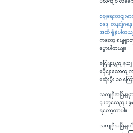
ပလကျဝ လကွေော
စဈရေးတငျးမာနတ
စနေ၊ တနငျ်ဂနှ
အထိ ရှိခဲ့ပါတယ
ကတော့ ရပျရှာတ
ပွောပါတယျ။
ခငြျးပွညျနယျ 
ပေိုငျးလောကျ
ဆေုံးပွီး ၁၀ 
လကျရှိအခြိနျမှ
ငျးတှလေညျး ဖွ
ရတော့တာပါ။
လကျရှိအခြိနျထိ