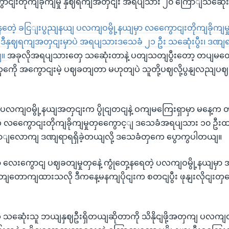
ငျးတိုကျခိုကျမှု နှဈရကျအတှငျး အရပျသား ၂၀ ကြောျသဆေုံ
ေဲ့ ခငြျးပွညျနယျ ပလကျဝမွို့နယျမှာ လကွေောငျးတိုကျခိုကျမှ
ေ ဒီနှဈရကျအတှငျးမှာပဲ အရပျသားဒသေခံ ၂၁ ဦး သဆေုံးပွီး၊ ဒဏျ
ျ။
အခုလိုအရပျသားတှေ သဆေုံးတာနဲ့ ပတျသတျပွီးတော့ တပျ
ှကေို အကွောငျးမဲ့ ပဈခတျတာ မဟုတျပဲ သူတို့ပဈလို့ပွနျလညျပ
ပလကျဝမွို့နယျအတှငျးက ပွိုငျတငျနဲ့ ဝကျမကြေးရှာမှာ မနေ့က တ
က လကွေောငျးတိုကျခိုကျမှုတှကွေောင့ျ ဒသေခံအရပျသား ၁၀ ဦ
ကြောျလောကျ ဒဏျရာရရှိခဲ့တယျလို့ ဒသေခံတှကေ ပွောကွပါတယျ။
ာ လေးကွောငျ ပဈခတျမှုတှနေဲ့ ကွုံတှေ့နရေတဲ့ ပလကျဝမွို့နယျမှ
တျတောကျထားသလို ဒီကနေ့မနကျပိုငျးက စတငျပွီး ဖုနျးလိုငျ
 သဆေုံးသူ ဘယျနှဈဦးရှိတယျဆိုတာကို သိနိုငျဖို့အတှကျ ပလကျဝမ