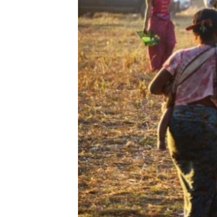
သုတပဒေသာ အင်္ဂလိပ်စာ
အ
ညွန်း
စာမျက်နှာ
သို့
ကျော်
ကြည့်
ရန်
ရှာဖွေ
ရန်
နေရာ
သို့
ကျော်
ရန်