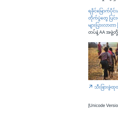
ရခိုင်မြောက်ပိုင
တိုက်ပွဲတွေ ပြ
များပြားလာတာ 
တပ်နဲ့ AA အဖွဲ့
သီးခြားခွဲထု
[Unicode Versio