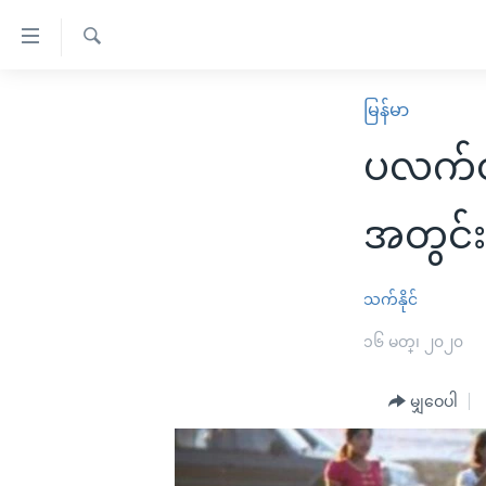
သုံး
ရ
ရှာဖွေ
လွယ်ကူ
မူလစာမျက်နှာ
မြန်မာ
ရ
စေ
မြန်မာ
လာ
ပလက်ဝ 
သည့်
ဒ်
ကမ္ဘာ့သတင်းများ
Link
ဗွီဒီယို
နိုင်ငံတကာ
အတွင်း
များ
သတင်းလွတ်လပ်ခွင့်
အမေရိကန်
ပင်မ
ရပ်ဝန်းတခု လမ်းတခု အလွန်
တရုတ်
သက်နိုင်
အကြောင်းအရာ
အင်္ဂလိပ်စာလေ့လာမယ်
အစ္စရေး-ပါလက်စတိုင်း
၁၆ မတ္၊ ၂၀၂၀
သို့
အပတ်စဉ်ကဏ္ဍများ
အမေရိကန်သုံးအီဒီယံ
ကျော်
မျှဝေပါ
ကြည့်
ရေဒီယိုနှင့်ရုပ်သံ အချက်အလက်များ
မကြေးမုံရဲ့ အင်္ဂလိပ်စာ
ရေဒီယို
ရန်
ရေဒီယို/တီဗွီအစီအစဉ်
ရုပ်ရှင်ထဲက အင်္ဂလိပ်စာ
တီဗွီ
ပင်မ