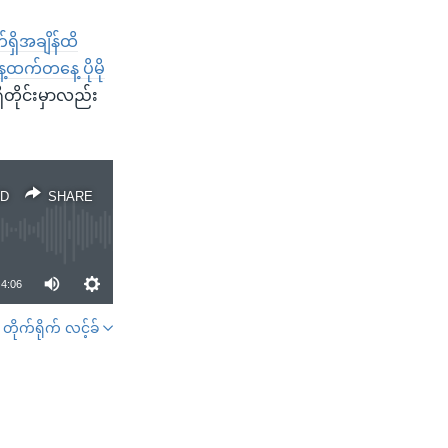
်ရှိအချိန်ထိ
ထက်တနေ့ ပိုမို
တိုင်းမှာလည်း
D
SHARE
4:06
တိုက်ရိုက် လင့်ခ်
SHARE