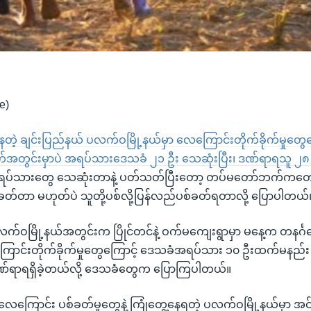
e)
တဲ့ ချင်းပြည်နယ် ပလက်ဝမြို့နယ်မှာ လေကြောင်းတိုက်ခိုက်မှုတွေက
်ရက်အတွင်းမှာပဲ အရပ်သားဒေသခံ ၂၁ ဦး သေဆုံးပြီး၊ ဒဏ်ရာရသူ ၂၈ ဦ
ရပ်သားတွေ သေဆုံးတာနဲ့ ပတ်သတ်ပြီးတော့ တပ်မတော်ဘက်ကတော့
်ခတ်တာ မဟုတ်ပဲ သူတို့ပစ်လို့ပြန်လည်ပစ်ခတ်ရတာလို့ ပြောပါတယ်
က်ဝမြို့နယ်အတွင်းက ပြိုင်တင်နဲ့ ဝက်မကျေးရွာမှာ မနေ့က တနင်္ဂနွ
င်းတိုက်ခိုက်မှုတွေကြောင့် ဒေသခံအရပ်သား ၁၀ ဦးထက်မနည်း 
်ရာရရှိခဲ့တယ်လို့ ဒေသခံတွေက ပြောကြပါတယ်။
 လေကြောင်း ပစ်ခတ်မှုတွေနဲ့ ကြုံတွေ့နေရတဲ့ ပလက်ဝမြို့နယ်မှာ အင