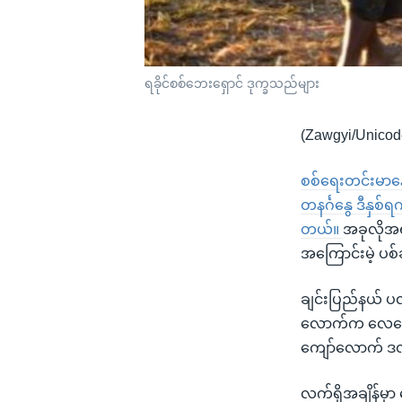
ရခိုင်စစ်ဘေးရှောင် ဒုက္ခသည်များ
(Zawgyi/Unicod
စစ်ရေးတင်းမာနေ
တနင်္ဂနွေ ဒီနှစ
တယ်။
အခုလိုအ
အကြောင်းမဲ့ ပစ
ချင်းပြည်နယ် ပလ
လောက်က လေကြော
ကျော်လောက် ဒဏ
လက်ရှိအချိန်မှာ