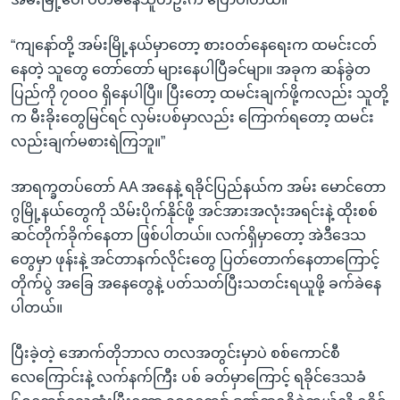
“ကျနော်တို့ အမ်းမြို့နယ်မှာတော့ စားဝတ်နေရေးက ထမင်းငတ်
နေတဲ့ သူတွေ တော်တော် များနေပါပြီခင်မျာ။ အခုက ဆန်ခွဲတ
ပြည်ကို ၇ဝဝဝ ရှိနေပါပြီ။ ပြီးတော့ ထမင်းချက်ဖို့ကလည်း သူတို့
က မီးခိုးတွေမြင်ရင် လှမ်းပစ်မှာလည်း ကြောက်ရတော့ ထမင်း
လည်းချက်မစားရဲကြဘူ။”
အာရက္ခတပ်တော် AA အနေနဲ့ ရခိုင်ပြည်နယ်က အမ်း မောင်တော
ဂွမြို့နယ်တွေကို သိမ်းပိုက်နိုင်ဖို့ အင်အားအလုံးအရင်းနဲ့ ထိုးစစ်
ဆင်တိုက်ခိုက်နေတာ ဖြစ်ပါတယ်။ လက်ရှိမှာတော့ အဲဒီဒေသ
တွေမှာ ဖုန်းနဲ့ အင်တာနက်လိုင်းတွေ ပြတ်တောက်နေတာကြောင့်
တိုက်ပွဲ အခြေ အနေတွေနဲ့ ပတ်သတ်ပြီးသတင်းရယူဖို့ ခက်ခဲနေ
ပါတယ်။
ပြီးခဲ့တဲ့ အောက်တိုဘာလ တလအတွင်းမှာပဲ စစ်ကောင်စီ
လေကြောင်းနဲ့ လက်နက်ကြီး ပစ် ခတ်မှာကြောင့် ရခိုင်ဒေသခံ