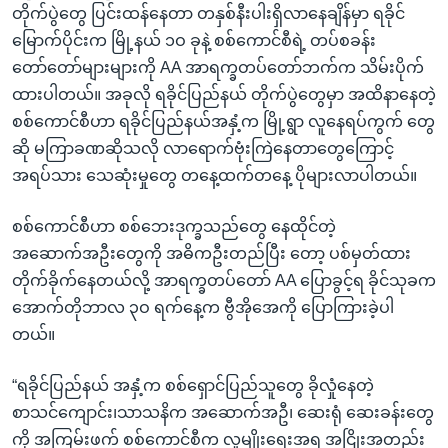
တိုက်ပွဲတွေ ပြင်းထန်နေတာ တနှစ်နီးပါးရှိလာနေချိန်မှာ ရခိုင်
မြောက်ပိုင်းက မြို့နယ် ၁ဝ ခုနဲ့ စစ်ကောင်စီရဲ့ တပ်စခန်း
တော်တော်များများကို AA အာရက္ခတပ်တော်ဘက်က သိမ်းပိုက်
ထားပါတယ်။ အခုလို ရခိုင်ပြည်နယ် တိုက်ပွဲတွေမှာ အထိနာနေတဲ့
စစ်ကောင်စီဟာ ရခိုင်ပြည်နယ်အနှံ့က မြို့ရွာ လူနေရပ်ကွက် တွေ
ဆို မကြာခဏဆိုသလို လာရောက်ဗုံးကြဲနေတာတွေကြောင့်
အရပ်သား သေဆုံးမှုတွေ တနေ့ထက်တနေ့ ပိုများလာပါတယ်။
စစ်ကောင်စီဟာ စစ်ဘေးဒုက္ခသည်တွေ နေထိုင်တဲ့
အဆောက်အဦးတွေကို အဓိကဦးတည်ပြီး တော့ ပစ်မှတ်ထား
တိုက်ခိုက်နေတယ်လို့ အာရက္ခတပ်တော် AA ပြောခွင့်ရ ခိုင်သုခက
အောက်တိုဘာလ ၃ဝ ရက်နေ့က ဗွီအိုအေကို ပြောကြားခဲ့ပါ
တယ်။
“ရခိုင်ပြည်နယ် အနှံ့က စစ်ရှောင်ပြည်သူတွေ ခိုလှုံနေတဲ့
စာသင်ကျောင်း၊သာသနိက အဆောက်အဦ၊ ဆေးရုံ ဆေးခန်းတွေ
ကို အကြမ်းဖက် စစ်ကောင်စီက လူမျိုးရေးအရ အငြိုးအတည်း