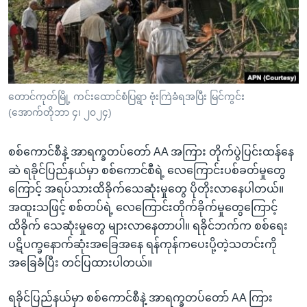
အ
သုတပဒေသာ အင်္ဂလိပ်စာ
ညွန်း
Learning English
စာမျက်နှာ
သို့
ဗွီအိုအေ လူမှုကွန်ယက်များ
ကျော်
ကြည့်
တောင်ကုတ်မြို့ ကင်းထောင်စံပြရွာ ဗုံးကြဲခံရအပြီး မြင်ကွင်း
(အောက်တိုဘာ ၄၊ ၂၀၂၄)
ရန်
ဘာသာစကားများ
ရှာဖွေ
စစ်ကောင်စီနဲ့ အာရက္ခတပ်တော် AA အကြား တိုက်ပွဲပြင်းထန်နေ
ရန်
ဆဲ ရခိုင်ပြည်နယ်မှာ စစ်ကောင်စီရဲ့ လေကြောင်းပစ်ခတ်မှုတွေ
နေရာ
ကြောင့် အရပ်သားထိခိုက်သေဆုံးမှုတွေ ပိုတိုးလာနေပါတယ်။
သို့
အထူးသဖြင့် စစ်တပ်ရဲ့ လေကြောင်းတိုက်ခိုက်မှုတွေကြောင့်
ကျော်
ထိခိုက် သေဆုံးမှုတွေ များလာနေတာပါ။ ရခိုင်ဘက်က စစ်ရေး
ရန်
ပဋိပက္ခနောက်ဆုံးအခြေအနေ ရန်ကုန်ကပေးပို့တဲ့သတင်းကို
အခြေခံပြီး တင်ပြထားပါတယ်။
ရခိုင်ပြည်နယ်မှာ စစ်ကောင်စီနဲ့ အာရက္ခတပ်တော် AA ကြား