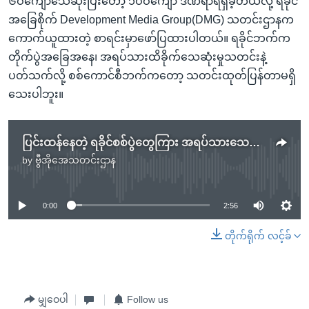
၆ဝကျော်သေဆုံးပြီးတော့ ၁ဝဝကျော် ဒဏ်ရာရရှိခဲ့တယ်လို့ ရခိုင်
အခြေစိုက် Development Media Group(DMG) သတင်းဌာနက
ကောက်ယူထားတဲ့ စာရင်းမှာဖော်ပြထားပါတယ်။ ရခိုင်ဘက်က
တိုက်ပွဲအခြေအနေ၊ အရပ်သားထိခိုက်သေဆုံးမှုသတင်းနဲ့
ပတ်သက်လို့ စစ်ကောင်စီဘက်ကတော့ သတင်းထုတ်ပြန်တာမရှိ
သေးပါဘူး။
ပြင်းထန်နေတဲ့ ရခိုင်စစ်ပွဲတွေကြား အရပ်သားသေဆုံးမှု ပိုများပြားလာ
by
ဗွီအိုအေသတင်းဌာန
No media source currently available
0:00
2:56
တိုက်ရိုက် လင့်ခ်
မျှဝေပါ
Follow us