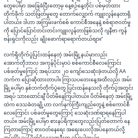
တွေပေါ်မှာ အခြေခံပြီးတော့မှ နေ့စဉ်နေ့တိုင်း ပစ်မှတ်ထား
တိုက်ခိုက် သတ်ဖြတ်မှုတွေ တောက်လျှောက် ကျူးလွန်နေတာရှိ
ပါတယ်။ ဒါဟာ အကြမ်းဖက်စစ် ကောင်စီအနေနဲ့ စစ်ရာဇဝတ်မှု
ကို ပြောင်ပြောင်တင်းတင်းကျူးလွန်တာဖြစ်သလို ဂျနီဗာ ကွန်
ဗန်းရှင်းကိုလည်း ချိုးဖောက်ရာရောက်တယ်ဗျာ။”
လက်ရှိတိုက်ပွဲပြင်းထန်နေတဲ့ အမ်းမြို့နယ်မှာလည်း
အောက်တိုဘာလ အကုန်ပိုင်းမှာပဲ စစ်ကောင်စီလေကြောင်း
ပစ်ခတ်မှုကြောင့် အရပ်သား ၂ဝ ကျော်သေဆုံးခဲ့တယ်လို့ AA
ဘက်က ပြောဆိုထားတာပါ။ ကြာသပတေးနေ့အထိလည်း အမ်း
မြို့ပေါ်မှာ နှစ်ဘက်တိုက်ပွဲတွေ ပြင်းထန်နေသလို တိုက်ပွဲအတွင်း
အရပ် သားထောင်ချီ ပိတ်မိနေကြပါတယ်။ ပိတ်မိနေတဲ့ အမ်းမြို့
ထဲက ဒေသခံတချို့ဟာ လက်နက်ကြီးကျည်တွေနဲ့ စစ်ကောင်စီ
လေကြောင်း ပစ်ခတ်မှုတွေကြောင့် သေဆုံးဒဏ်ရာရနေကြပါ
တယ်။ အမ်းမြို့ပေါ်မှာ စားနပ်ရိက္ခာတွေလည်းပြတ်တောက် နေ
ကြတာကြောင့် စားဝတ်နေရေး အရေးပေးလိုအပ်နေတယ်လို့
အမ်းမြို့ပေါ် ပိတ်မိနေသူတဦးက ပြောပါတယ်။