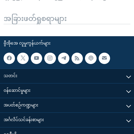
အခြားဖတ်ရှုစရာများ
ဗွီအိုအေ လူမှုကွန်ယက်များ
သတင်း
၀န်ဆောင်မှုများ
အပတ်စဉ်ကဏ္ဍများ
အင်္ဂလိပ်သင်ခန်းစာများ