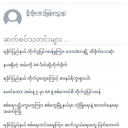
ဗွီအိုအေ (မြန်မာဌာန)
ဆက်စပ်သတင်းများ ...
ရခိုင်ပြည်နယ် တိုက်ပွဲပြင်းထန်မှုကြား ဒေသခံတချို့ ထိခိုက်သေဆုံး
နပခရှိတဲ့ အမ်းကို AA ပိတ်ဆို့တိုက်ခိုက်
ရခိုင်ပြည်နယ် တိုက်ပွဲတွေကြောင့် စားနပ်ရိက္ခာရှားပါး
မောင်တော၊ အမ်းနဲ့ ဂွ မှာ AA နဲ့ စစ်ကောင်စီ တိုက်ပွဲပြင်းထန်
စစ်ရေးပဋိပက္ခတွေကြား စစ်တွေမြို့နယ်မှာ လုံခြုံရေးနဲ့ စားဝတ်နေရေး
အခက်ကြုံ
ရခိုင်ပြည်နယ် စစ်ရေးတင်းမာမှုကြား ဆက်သွယ်ရေးတွေ ပြတ်တောက်