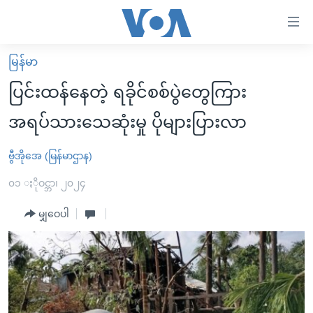
သုံး
ရ
လွယ်ကူ
မြန်မာ
မူလစာမျက်နှာ
စေ
ပြင်းထန်နေတဲ့ ရခိုင်စစ်ပွဲတွေကြား
မြန်မာ
သည့်
အရပ်သားသေဆုံးမှု ပိုများပြားလာ
ကမ္ဘာ့သတင်းများ
Link
ဗွီဒီယို
နိုင်ငံတကာ
ဗွီအိုအေ (မြန်မာဌာန)
များ
သတင်းလွတ်လပ်ခွင့်
အမေရိကန်
၀၁ ႏိုဝင္ဘာ၊ ၂၀၂၄
ပင်မ
ရပ်ဝန်းတခု လမ်းတခု အလွန်
တရုတ်
အကြောင်းအရာ
မျှဝေပါ
သို့
အင်္ဂလိပ်စာလေ့လာမယ်
အစ္စရေး-ပါလက်စတိုင်း
ကျော်
အပတ်စဉ်ကဏ္ဍများ
အမေရိကန်သုံးအီဒီယံ
ကြည့်
ရေဒီယိုနှင့်ရုပ်သံ အချက်အလက်များ
မကြေးမုံရဲ့ အင်္ဂလိပ်စာ
ရေဒီယို
ရန်
ပင်မ
ရေဒီယို/တီဗွီအစီအစဉ်
ရုပ်ရှင်ထဲက အင်္ဂလိပ်စာ
တီဗွီ