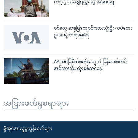
ကန့်ကွက်ဆန္ဒပြသူတွေ အဖမ်းခံရ
စစ်တွေ ဆန္ဒပြကျောင်းသားသုံးဦး ကပ်ဘေး
ဥပဒေနဲ့ တရားစွဲခံရ
AA အခြေစိုက်စခန်းတွေကို မြန်မာစစ်တပ်
အင်အားသုံး ထိုးစစ်ဆင်နေ
အခြားဖတ်ရှုစရာများ
ဗွီအိုအေ လူမှုကွန်ယက်များ