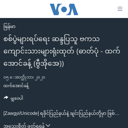
သုံး
ရ
လွယ်ကူ
မြန်မာ
မူလစာမျက်နှာ
စေ
စစ်ပွဲများရပ်ရေး ဆန္ဒပြသူ ဗကသ
မြန်မာ
သည့်
ကျောင်းသားများရုံးထုတ် (ဓာတ်ပုံ - ထက်
ကမ္ဘာ့သတင်းများ
Link
ဗွီဒီယို
နိုင်ငံတကာ
အောင်ခန့် (ဗွီအိုအေ))
များ
သတင်းလွတ်လပ်ခွင့်
အမေရိကန်
ပင်မ
၀၅ ေအာက္တိုဘာ၊ ၂၀၂၀
ရပ်ဝန်းတခု လမ်းတခု အလွန်
တရုတ်
အကြောင်းအရာ
ထက်အောင်ခန့်
သို့
အင်္ဂလိပ်စာလေ့လာမယ်
အစ္စရေး-ပါလက်စတိုင်း
မျှဝေပါ
ကျော်
အပတ်စဉ်ကဏ္ဍများ
အမေရိကန်သုံးအီဒီယံ
ကြည့်
ရေဒီယိုနှင့်ရုပ်သံ အချက်အလက်များ
မကြေးမုံရဲ့ အင်္ဂလိပ်စာ
ရေဒီယို
[Zawgyi/Unicode]
ရခိုင်ပြည်နယ်နဲ့ ချင်းပြည်နယ်တို့မှာ ဖြစ်ပွားနေတဲ့ စစ်ပွဲတွေရပ်တန့်ဖို့ မန္တလေးမြို့မှာ စစ်ဆန့်ကျင်ရေးလှုပ်ရှားမှုပြုလုပ်ခဲ့တဲ့ ဗမာနိုင်ငံလုံးဆိုင်ရာ လူငယ် ၂ ဦးဖြစ်တဲ့ ကိုစိုးလှနိုင်၊ ကိုသီဟ ရဲကျော်တို့ကို ဒီကနေ့ မနက်ပိုင်းမှာ အမပူရ မြို့နယ်တရားရုံးမှာ ရုံးထုတ်လာတာဖြစ်ပါတယ်။
ရန်
ပင်မ
ရေဒီယို/တီဗွီအစီအစဉ်
ရုပ်ရှင်ထဲက အင်္ဂလိပ်စာ
တီဗွီ
အသေးစိတ် ဖတ်ရှုရန်