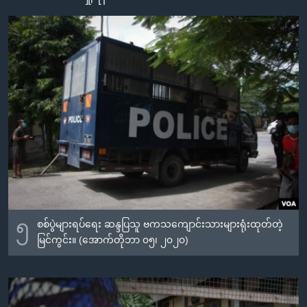
အ
သုတပဒေသာ အင်္ဂလိပ်စာ
ညွန်း
Learning English
စာမျက်နှာ
သို့
ဗွီအိုအေ လူမှုကွန်ယက်များ
ကျော်
ကြည့်
ရန်
ဘာသာစကားများ
ရှာဖွေ
ရန်
နေရာ
သို့
ကျော်
၅
စစ်ပွဲများရပ်ရေး ဆန္ဒပြသူ ဗကသကျောင်းသားများရုံးထုတ်တဲ့
ရန်
မြင်ကွင်း။ (အောက်တိုဘာ ၀၅၊ ၂၀၂၀)