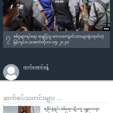
၇
စစ်ပွဲများရပ်ရေး ဆန္ဒပြသူ ဗကသကျောင်းသားများရုံးထုတ်တဲ့
မြင်ကွင်း။ (အောက်တိုဘာ ၀၅၊ ၂၀၂၀)
ထက်အောင်ခန့်
ဆက်စပ်သတင်းများ ...
ရခိုင်နဲ့ချင်း စစ်ရေးပဋိပက္ခ မန္တလေးမှာ