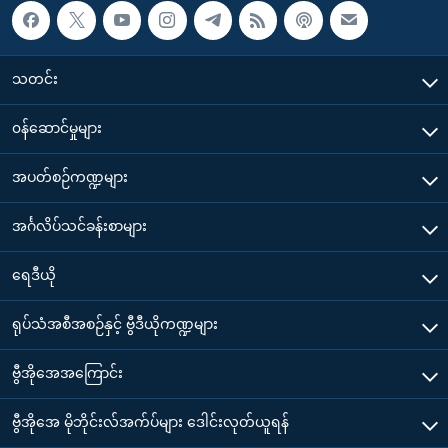
သတင်း
၀န်ဆောင်မှုများ
အပတ်စဉ်ကဏ္ဍများ
အင်္ဂလိပ်သင်ခန်းစာများ
ရေဒီယို
ရုပ်သံအစီအစဉ်နှင့် ဗွီဒီယိုကဏ္ဍများ
ဗွီအိုအေအကြောင်း
ဗွီအိုအေ မိုဘိုင်းလ်အက်ပ်များ ဒေါင်းလုတ်ယူရန်