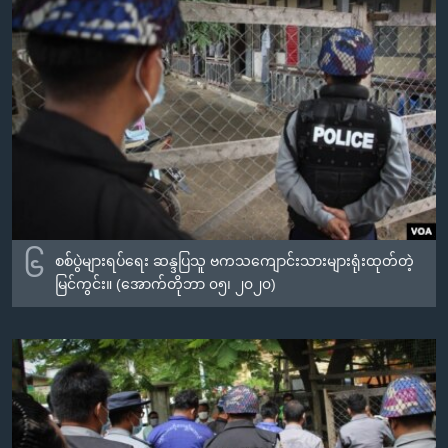
၆
စစ်ပွဲများရပ်ရေး ဆန္ဒပြသူ ဗကသကျောင်းသားများရုံးထုတ်တဲ့
မြင်ကွင်း။ (အောက်တိုဘာ ၀၅၊ ၂၀၂၀)