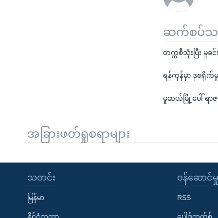
ဆက်စပ်သတင
တက္ကစီသုံးပြီး မှ
ရန်ကုန်မှာ ဒုစရိုက
မူဆယ်မြို့ပေါ် ရ
အခြားဖတ်ရှုစရာများ
သတင်း
၀န်ဆောင်မှ
မြန်မာ
RSS
နိုင်ငံတကာ
ပေါ့ဒ်ကတ်စ်