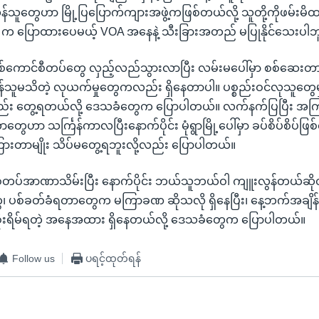
န်သူတွေဟာ မြို့ပြပြောက်ကျားအဖွဲ့ကဖြစ်တယ်လို့ သူတို့ကိုဖမ်းမိထား
 က ပြောထားပေမယ့် VOA အနေနဲ့ သီးခြားအတည် မပြုနိုင်သေးပါဘ
မှာ စစ်ကောင်စီတပ်တွေ လှည့်လည်သွားလာပြီး လမ်းမပေါ်မှာ စစ်ဆေးတာ
်သူမသိတဲ့ လုယက်မှုတွေကလည်း ရှိနေတာပါ။ ပစ္စည်းဝင်လုသူတွေ
်း တွေ့ရတယ်လို့ ဒေသခံတွေက ပြောပါတယ်။ လက်နက်ပြပြီး အကြ
ွေဟာ သင်္ကြန်ကာလပြီးနောက်ပိုင်း မုံရွာမြို့ပေါ်မှာ ခပ်စိပ်စိပ်ဖ
်ကြားတာမျိုး သိပ်မတွေ့ရဘူးလို့လည်း ပြောပါတယ်။
ာ စစ်တပ်အာဏာသိမ်းပြီး နောက်ပိုင်း ဘယ်သူဘယ်ဝါ ကျူးလွန်တယ်ဆိုတ
ေ၊ ပစ်ခတ်ခံရတာတွေက မကြာခဏ ဆိုသလို ရှိနေပြီး၊ နေ့ဘက်အချိန် 
ေး စိုးရိမ်ရတဲ့ အနေအထား ရှိနေတယ်လို့ ဒေသခံတွေက ပြောပါတယ်။
Follow us
ပရင့်ထုတ်ရန်