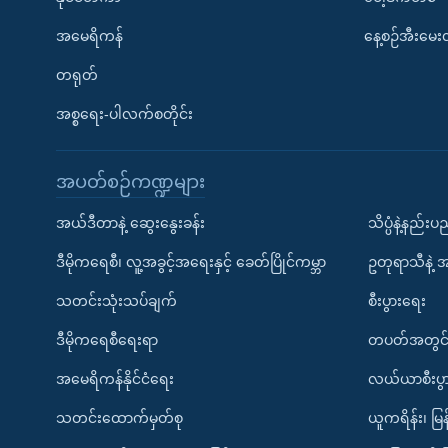
အမေရိကန်
နေ့စဉ်အီးမေ
တရုတ်
အစ္စရေး-ပါလက်စတိုင်း
အပတ်စဉ်ကဏ္ဍများ
အယ်ဒီတာနဲ့ ဆွေးနွေးခန်း
သိပ္ပံနဲ့နည်း
ဒီမိုကရေစီ၊ လူ့အခွင့်အရေးနှင့် ခေတ်ပြိုင်ကမ္ဘာ
ဥတုရာသီနဲ့ 
သတင်းသုံးသပ်ချက်
စီးပွားရေး
ဒီမိုကရေစီရေးရာ
တပတ်အတွင်
အမေရိကန်နိုင်ငံရေး
လယ်ယာစီးပွ
သတင်းထောက်မှတ်စု
ယူကရိန်း၊ မြန