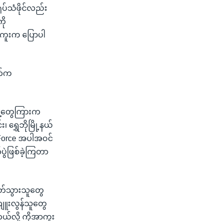
ုပ်သံဖိုင်လည်း
ို
ုအာကူးက ပြောပါ
ဘက်က
ဖွဲ့တွေကြားက
 ရွှေဘိုမြို့နယ်
an Force အပါအဝင်
ပွဲဖြစ်ခဲ့ကြတာ
သတ်သွားသူတွေ
 ကျူးလွန်သူတွေ
တယ်လို့ ကိုအာကူး