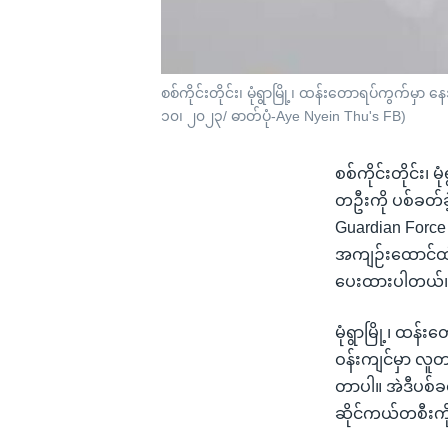
စစ်ကိုင်းတိုင်း၊ မုံရွာမြို့၊ ထန်းတောရပ်ကွက်
၁၀၊ ၂၀၂၃/ ဓာတ်ပုံ-Aye Nyein Thu's FB)
စစ်ကိုင်းတိုင်း၊
တဦးကို ပစ်ခတ်ခဲ
Guardian Force 
အကျဉ်းထောင်ထဲပ
ပေးထားပါတယ်
မုံရွာမြို့၊ ထ
ဝန်းကျင်မှာ လူတ
တာပါ။ အဲဒီပစ်ခတ်
ဆိုင်ကယ်တစီးကိ