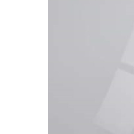
သုတပဒေသာ အင်္ဂလိပ်စာ
အ
ညွန်း
စာမျက်နှာ
သို့
ကျော်
ကြည့်
ရန်
ရှာဖွေ
ရန်
နေရာ
သို့
ကျော်
ရန်