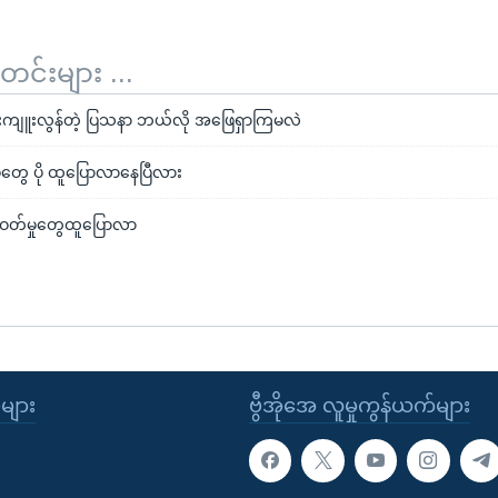
်းများ ...
ုခင်းကျူးလွန်တဲ့ ပြသနာ ဘယ်လို အဖြေရှာကြမလဲ
်မှုတွေ ပို ထူပြောလာနေပြီလား
ာဇဝတ်မှုတွေထူပြောလာ
ုများ
ဗွီအိုအေ လူမှုကွန်ယက်များ