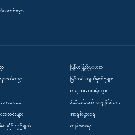
းလ်သတင်းလွှာ
ပညာ
မြန်မာပြည်မှပေးစာ
အနာဂတ်ကမ္ဘာ
မြင်ကွင်းကျယ်မှတ်စုများ
ကမ္ဘာတလွှားခရီးသွား
း အားကစား
ဒီသီတင်းပတ် အာရှနိုင်ငံရေး
ားသတင်းများ
အာရှစီးပွားရေး
်မာ နှိုင်းယှဉ်ချက်
ကျန်းမာရေး