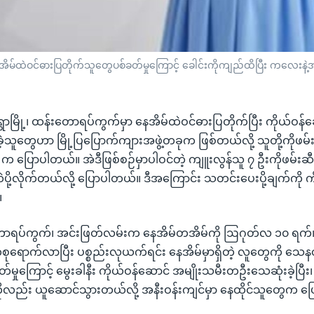
မှာ နေအိမ်ထဲဝင်ဓားပြတိုက်သူတွေပစ်ခတ်မှုကြောင့် ခေါင်းကိုကျည်ထိပြီး ကလေး
 မုံရွာမြို့၊ ထန်းတောရပ်ကွက်မှာ နေအိမ်ထဲဝင်ဓားပြတိုက်ပြီး ကိုယ်ဝန
့သူတွေဟာ မြို့ပြပြောက်ကျားအဖွဲ့တခုက ဖြစ်တယ်လို့ သူတို့ကိုဖမ်းဆ
က ပြောပါတယ်။ အဲဒီဖြစ်စဉ်မှာပါဝင်တဲ့ ကျူးလွန်သူ ၇ ဦးကိုဖမ်းဆီ
ို့လိုက်တယ်လို့ ပြောပါတယ်။ ဒီအကြောင်း သတင်းပေးပို့ချက်ကို ကိ
။
န်းတောရပ်ကွက်၊ အင်းဖြတ်လမ်းက နေအိမ်တအိမ်ကို ဩဂုတ်လ ၁၀ ရက်၊
စုရောက်လာပြီး ပစ္စည်းလုယက်ရင်း နေအိမ်မှာရှိတဲ့ လူတွေကို သေနတ်
မှုကြောင့် မွေးခါနီး ကိုယ်ဝန်ဆောင် အမျိုးသမီးတဦးသေဆုံးခဲ့ပြီး၊ ဖုန
ုလည်း ယူဆောင်သွားတယ်လို့ အနီးဝန်းကျင်မှာ နေထိုင်သူတွေက ပ