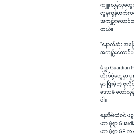
ကျူးလွန်သူတွေကိ
လူမှုကွန်ယက်ကတဆ
အကျဉ်းထောင်ထဲပို
တယ်။
"နောက်ဆုံး အခြ
အကျဉ်းထောင်ပါ
မုံရွာ Guardian
တိုက်ပွဲတွေမှာ ပ
မှာ ပြီးခဲ့တဲ့ ဇ
ဒေသခံ တော်လှန်ရ
ပါ။
နေအိမ်ထဲဝင် ပစ
ဟာ မုံရွာ Guard
ဟာ မုံရွာ GF က 