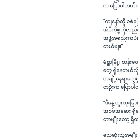
က ပြောပါတယ်။
"ကျနော်တို့ စစ်
အဲဒီကိစ္စကိုလည
အဖွဲ့အစည်းကပဲ။ 
တယ်ဗျ။"
မုံရွာမြို့၊ ထန်
တွေ ရှိနေတယ်လိ
တချို့နေရာတွေ
တဦးက ပြောပါ
"ဒီနေ့ ထူးထူးခ
အစစ်အဆေး ရှိ
တာမျိုးတော့ ရှိ
သေဆုံးသူအမျိုး