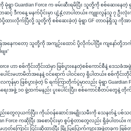
ု မုံရွာ Guardian Force က ဖမ်းဆီးရမိပြီး သူတို့ကို စစ်ဆေးနေတဲ့ ရ
င့် ဒီကနေ့ မနက်ပိုင်းမှာ ပျံ့နှံ့လာပါတယ်။ ကျူးလွန်သူ ၇ ဦးလုံးက
့ထားလိုက်ပြီလို့ သူတို့ကို စစ်ဆေးခဲ့တဲ့ မုံရွာ GF တာဝန်ရှိသူ ကိ
ေအနေကတော့ သူတို့ကို အကျဉ်းထောင် ပို့လိုက်ပါပြီ။ ကျနော်တို့
ဗျ။"
 Force ဟာ စစ်ကိုင်းတိုင်းထဲမှာ ဖြစ်ပွားနေတဲ့စစ်ကောင်စီနဲ့ ဒေသခံအ
ူးပေါင်းမဟာမိတ်အနေနဲ့ ဝင်ရောက် ပါဝင်လေ့ ရှိပါတယ်။ စစ်ကိုင်းတိုင်း၊
ူလိုင်လကုန်မှာ ဖြစ်ပွားခဲ့တဲ့ ၆ ရက်ကြာတိုက်ပွဲမှာလည်း မုံရွာ Guardi
ေးအဖွဲ့ ၁၀ ဖွဲ့ထက်မနည်း ပူးပေါင်းပြီး၊ စစ်ကောင်စီတပ်တွေနဲ့ တိုက်
္စည်းတွေလုယက်ပြီး၊ ကိုယ်ဝန်ဆောင်အမျိုးသမီးကို သေနတ်နဲ့ ပစ်
ian Force ကဆိုပြီး အစောပိုင်းမှာ စွပ်စွဲတာတွေလည်း ရှိခဲ့ပါတယ်။
မဟုတ်ကြောင်း ငြင်းဆိုထားပြီး မြို့ပြပြောက်ကျားအဖွဲ့တခုက ဖြစ်