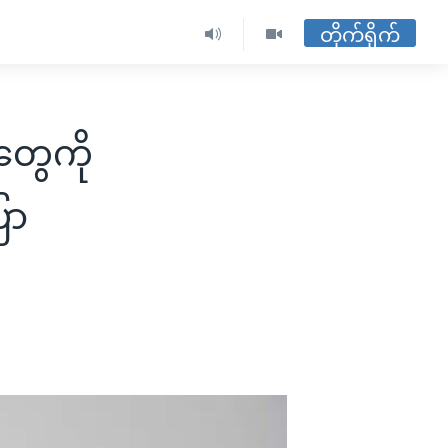
တိုက်ရိုက်
တွေကို
ော