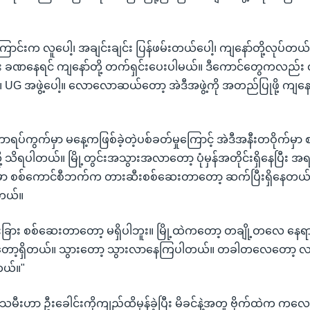
ကြောင်းက လူပေါ့၊ အချင်းချင်း ပြန်ဖမ်းတယ်ပေါ့၊ ကျနော်တို့လုပ
်း ခဏနေရင် ကျနော်တို့ တက်ရှင်းပေးပါမယ်။ ဒီကောင်တွေကလည်း 
UG အဖွဲ့ပေါ့။ လောလောဆယ်တော့ အဲဒီအဖွဲ့ကို အတည်ပြုဖို့ ကျနော်
းတောရပ်ကွက်မှာ မနေ့ကဖြစ်ခဲ့တဲ့ပစ်ခတ်မှုကြောင့် အဲဒီအနီးတဝိုက်မှာ 
ု့ သိရပါတယ်။ မြို့တွင်းအသွားအလာတော့ ပုံမှန်အတိုင်းရှိနေပြီး 
မှာ စစ်ကောင်စီဘက်က တားဆီးစစ်ဆေးတာတော့ ဆက်ပြီးရှိနေတယ်လို
တယ်။
ြားခြား စစ်ဆေးတာတော့ မရှိပါဘူး။ မြို့ထဲကတော့ တချို့တလေ န
တော့ရှိတယ်။ သွားတော့ သွားလာနေကြပါတယ်။ တခါတလေတော့ လမ
တယ်။"
သမီးဟာ ဦးခေါင်းကိုကျည်ထိမှန်ခဲ့ပြီး မိခင်နဲ့အတူ ဗိုက်ထဲက ကလ