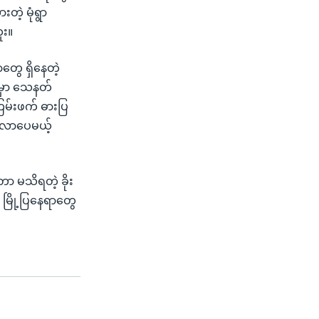
တဲ့ မုံရွာ
ူး။
တွေ ရှိနေတဲ့
မှာ သေနတ်
မ်းဖက် ဓားပြ
ြစ်လာပေမယ့်
ာ မသိရတဲ့ ခိုး
မြို့ပြနေရာတွေ