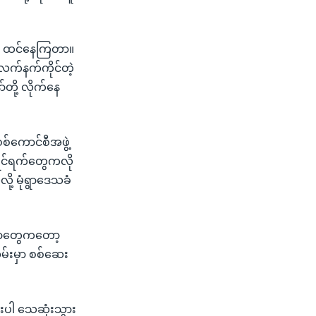
်တယ် ထင်နေကြတာ။
လက်နက်ကိုင်တဲ့
တို့ လိုက်နေ
စစ်ကောင်စီအဖွဲ့
အရင်ရက်တွေကလို
့ မုံရွာဒေသခံ
ေရာတွေကတော့
်းမှာ စစ်ဆေး
ေးပါ သေဆုံးသွား