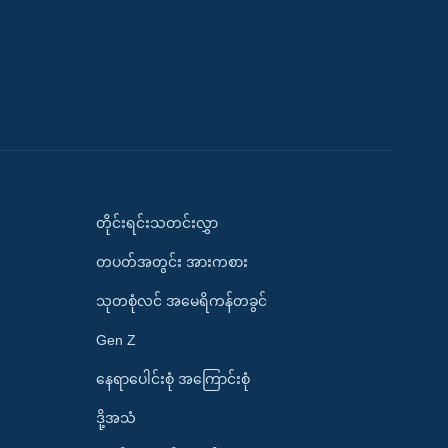
တိုင်းရင်းသတင်းလွှာ
တပတ်အတွင်း အားကစား
သုတစုံလင် အမေရိကန်တခွင်
Gen Z
နေရာပေါင်းစုံ အကြောင်းစုံ
ဒို့အသံ