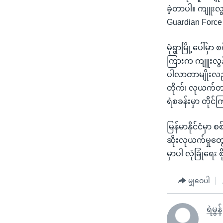
ခဲ့တာပါ။ ကျူးလွ
Guardian Force
မုံရွာမြို့ပေါ်
ကြားက ကျူးလွန
ပါလာတာမျိုးလည
တိုက်၊ လုယက်တာတ
ရဲစခန်းမှာ တိုင
မြန်မာနိုင်ငံမှ
ဆိုးလုယက်မှုတွ
မှာပါ လုံခြုံရ
မျှဝေပါ
ရဲမွန်