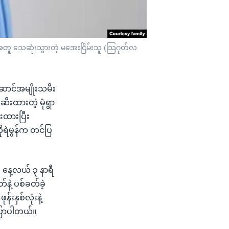
နဲ့အတူ သေဆုံးသွားတဲ့ မအေးငြိမ်းသူ (သြဂုတ်လ
်ဆောင်အမျိုးသမီး
ီးထားတဲ့ မုံရွာ
းထားပြီး
ုရဲမွန်က တင်ပြ
 နေ့လယ် ၃ နာရီ
နဲ့ ပစ်ခတ်ခဲ့
်းနှစ်လုံးနဲ့
ြောပါတယ်။