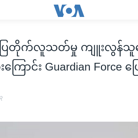
ါးပြတိုက်လူသတ်မှု ကျူးလွန်သူ
းကြောင်း Guardian Force ပြ
၂၃