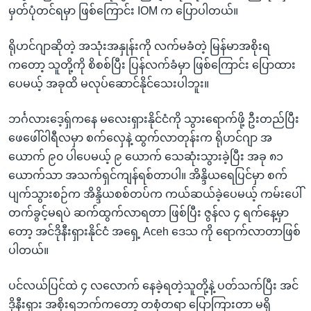
မှတ်ပုံတင်ရမှာ ဖြစ်ကြောင်း IOM က ပြောပါတယ်။
ရိုဟင်ဂျာဆိုတဲ့ အသုံးအနှုန်းကို လက်မခံတဲ့ မြန်မာအစိုးရ
ကတော့ သူတို့ကို စိစစ်ပြီး ပြန်လက်ခံမှာ ဖြစ်ကြောင်း ပြောထား
ပေမယ့် အခုထိ မလုပ်ဆောင်နိုင်သေးပါဘူး။
ဘင်္ဂလားဒေ့ရှ်ကနေ မလေးရှားနိုင်ငံကို သွားရောက်ဖို့ ဦးတည်ပြီး
ဖေဖေါ်ဝါရီလမှာ စက်လှေနဲ့ ထွက်လာတုန်းက ရိုဟင်ဂျာ အ
ယောက် ၉၀ ပါပေမယ့် ၉ ယောက် သေဆုံးသွားခဲ့ပြီး အခု ၈၁
ယောက်သာ အသက်ရှင်ကျန်ရစ်တာပါ။ အိန္ဒိယရေပြင်မှာ စက်
ပျက်သွားစဉ်က အိန္ဒိယစစ်တပ်က ကယ်ဆယ်ခဲ့ပေမယ့် ကမ်းပေါ်
တက်ခွင့်မရပဲ ဆက်ထွက်လာရတာ ဖြစ်ပြီး ဇွန်လ ၄ ရက်နေ့မှာ
တော့ အင်ဒိုနီးရှားနိုင်ငံ အရှေ့ Aceh ဒေသ ကို ရောက်လာတာဖြစ်
ပါတယ်။
ပင်လယ်ပြင်ထဲ ၄ လလောက် နေခဲ့ရတဲ့သူတို့နဲ့ ပတ်သက်ပြီး အင်
ဒိုနီးရှား အစိုးရဘက်ကတော့ တစုံတရာ ပြောကြားတာ မရှိ