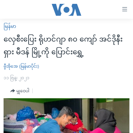
သုံး
ရ
လွယ်ကူ
မြန်မာ
မူလစာမျက်နှာ
စေ
လှေစီးပြေး ရိုဟင်ဂျာ ၈၀ ကျော် အင်ဒိုနီး
မြန်မာ
သည့်
ရှား မီဒန် မြို့ကို ပြောင်းရွှေ့
ကမ္ဘာ့သတင်းများ
Link
ဗွီဒီယို
နိုင်ငံတကာ
ဗွီအိုအေ (မြန်မာပိုင်း)
များ
သတင်းလွတ်လပ်ခွင့်
အမေရိကန်
၁၁ ဇြန္၊ ၂၀၂၁
ပင်မ
ရပ်ဝန်းတခု လမ်းတခု အလွန်
တရုတ်
အကြောင်းအရာ
မျှဝေပါ
သို့
အင်္ဂလိပ်စာလေ့လာမယ်
အစ္စရေး-ပါလက်စတိုင်း
ကျော်
အပတ်စဉ်ကဏ္ဍများ
အမေရိကန်သုံးအီဒီယံ
ကြည့်
ရေဒီယိုနှင့်ရုပ်သံ အချက်အလက်များ
မကြေးမုံရဲ့ အင်္ဂလိပ်စာ
ရေဒီယို
ရန်
ပင်မ
ရေဒီယို/တီဗွီအစီအစဉ်
ရုပ်ရှင်ထဲက အင်္ဂလိပ်စာ
တီဗွီ