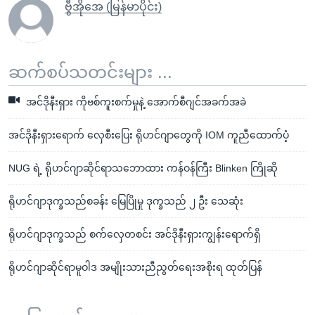
ဗွီအိုအေ (မြန်မာပိုင်း)
ဆက်စပ်သတင်းများ ...
အင်ဒိုနီးရှား ကိုဗစ်ကူးစက်မှုနဲ့ အောက်စီဂျင်အခက်အခဲ
အင်ဒိုနီးရှားရောက် လှေစီးပြေး ရိုဟင်ဂျာတွေကို IOM ကူညီထောက်ပံ့
NUG ရဲ့ ရိုဟင်ဂျာဆိုင်ရာသဘောထား ကန်ဝန်ကြီး Blinken ကြိုဆို
ရိုဟင်ဂျာဒုက္ခသည်စခန်း မြေပြိုမှု ဒုက္ခသည် ၂ ဦး သေဆုံး
ရိုဟင်ဂျာဒုက္ခသည် စက်လှေတစင်း အင်ဒိုနီးရှားကျွန်းရောက်ရှိ
ရိုဟင်ဂျာဆိုင်ရာမူဝါဒ အမျိုးသားညီညွတ်ရေးအစိုးရ ထုတ်ပြန်