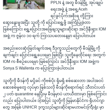
PPLN နဲ့ အတူ မီဒန်မြို့ အုပ်ချုပ်
ရေးအဖွဲ့ နဲ့ အရှေ့Aceh
ရင်ခွင်ပိုက်အစိုးရ တို့ကြား
ဆွေးနွေးမှုအပြီး သူတို့ ကို ပြောင်းရွှေ့ဖို့ အကြံပြုခဲ့တာ
ဖြစ်ကြောင်း ရွှေ့ပြောင်းအခြေချသူများဆိုင်ရာ အင်ဒိုနီးရှား IOM
အဖွဲ့ က ဇွန်လ ၁၀ ရက် ကြာသပတေးနေ့မှာ ပြောပါတယ်။
အစည်းဝေးဆုံးဖြတ်ချက်အရ ဒီဒုက္ခသည်တွေကို မီဒန်မြို့ကို
ချက်ချင်း ပြောင်းရွှေ့ပေးရမှာ ဖြစ်ပြီး သူတို့နေထိုင်ရေး အတွက်
IOM က စီစဉ်ပေးရမှာ ဖြစ်ကြောင်း အင်ဒိုနီးရှား IOM အဖွဲ့က
Sonya S Wallenta က ပြောကြားခဲ့ပါတယ်။
သူတို့ကို မီဒန်ကို မပို့ခင် ကိုဗစ်ပိုး ရှိမရှိ စစ်ဆေးတာ အပါအဝင်
ဆေးစစ်မှုတွေ လုပ်မှာ ဖြစ်သလို မီဒန်ကိုရောက်ရင် သီတင်းပတ်
၂ ပတ် quarantine နေပြီးမှ မီဒန်မှာပဲ ယာယီထားမှာ ဖြစ်ကြောင်း
လည်း ပြောပါတယ်။ ဒါ့အပြင် သူတို့ကို မြန်မာနိုင်ငံက ရိုဟင်ဂျာ
တွေ အဖြစ် UNHCR ဒုက္ခသည်များဆိုင်ရာမဟာမင်းကြီးရုံး မှာ