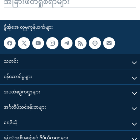
အခြားဖတ်ရှုစရာများ
ဗွီအိုအေ လူမှုကွန်ယက်များ
သတင်း
၀န်ဆောင်မှုများ
အပတ်စဉ်ကဏ္ဍများ
အင်္ဂလိပ်သင်ခန်းစာများ
ရေဒီယို
ရုပ်သံအစီအစဉ်နှင့် ဗွီဒီယိုကဏ္ဍများ