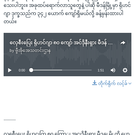
သေးပါဘူး။ အခုထပ်ရောက်လာသူတွေနဲ့ ပါဆို မီဒန်မြို့မှာ ရိုဟင်
ဂျာ ဒုက္ခသည်က ၃၄၂ ယောက် ကျော်ရှိမယ်လို့ ခန့်မှန်းထားပါ
တယ်။
လှေစီးပြေး ရိုဟင်ဂျာ ၈၀ ကျော် အင်ဒိုနီးရှား မီဒန် မြို့ကို ပြောင်းရွှေ့
by
ဗွီအိုအေသတင်းဌာန
No media source currently available
0:00
1:51
တိုက်ရိုက် လင့်ခ်
..........
လှစေီးပွေး ရိုဟငျဂြာ ၈၀ ကြောျ အငျဒိုနီးရှား မီဒနျ မွို့ကို ပွော