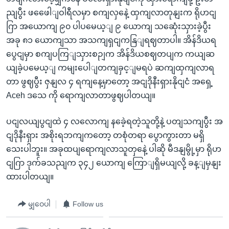
ညျပွီး ဖဖေေါျဝါရီလမှာ စကျလှနေဲ့ ထှကျလာတုနျးက ရိုဟငျ
ဂြာ အယောကျ ၉၀ ပါပမေယ့ျ ၉ ယောကျ သဆေုံးသှားခဲ့ပွီး
အခု ၈၁ ယောကျသာ အသကျရှငျကနြျရဈတာပါ။ အိန်ဒိယရ
ပွေငျမှာ စကျပကြျသှားစဉျက အိန်ဒိယစဈတပျက ကယျဆ
ယျခဲ့ပမေယ့ျ ကမျးပေါျတကျခှင့ျမရပဲ ဆကျထှကျလာရ
တာ ဖွဈပွီး ဇှနျလ ၄ ရကျနေ့မှာတော့ အငျဒိုနီးရှားနိုငျငံ အရှေ့
Aceh ဒသေ ကို ရောကျလာတာဖွဈပါတယျ။
ပငျလယျပွငျထဲ ၄ လလောကျ နခေဲ့ရတဲ့သူတို့နဲ့ ပတျသကျပွီး အ
ငျဒိုနီးရှား အစိုးရဘကျကတော့ တစုံတရာ ပွောကွားတာ မရှိ
သေးပါဘူး။ အခုထပျရောကျလာသူတှနေဲ့ ပါဆို မီဒနျမွို့မှာ ရိုဟ
ငျဂြာ ဒုက်ခသညျက ၃၄၂ ယောကျ ကြောျရှိမယျလို့ ခန့ျမှနျး
ထားပါတယျ။
မျှဝေပါ
Follow us