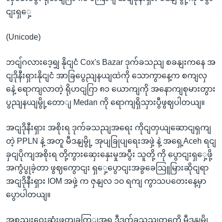
ငျးရှှေ့
(Unicode)
ဘငျ်ဂလားဒေ့ရျှ နိုငျငံ Cox's Bazar ဒုက်ခသညျ စခနျးကနေ အ
ငျဒိုနီးရှားနိုငျငံ အာခြပွေညျနယျထဲကို သောကွာနေ့က စကျလှ
နေဲ့ ရောကျလာတဲ့ ရိုဟငျဂြာ ၈၁ ယောကျကို အနောကျစုမားတွား
ပွညျနယျမွို့တောျ Medan ကို ရောကျရှိသှားပွီဖွဈပါတယျ။
အငျဒိုနီးရှား အစိုးရ ဒုက်ခသညျအရေး ကိုငျတှယျဆောငျရှကျ
တဲ့ PPLN နဲ့ အတူ မီဒနျမွို့ အုပျခြုပျရေးအဖှဲ့ နဲ့ အရှေ့Aceh ရငျ
ခှငျပိုကျအစိုးရ တို့ကွားဆှေးနှေးမှုအပွီး သူတို့ ကို ပွောငျးရှှေ့ဖို့
အကွံပွုခဲ့တာ ဖွဈကွောငျး ရှှေ့ပွောငျးအခွခေသြူမြားဆိုငျရာ
အငျဒိုနီးရှား IOM အဖှဲ့ က ဇှနျလ ၁၀ ရကျ ကွာသပတေးနေ့မှာ
ပွောပါတယျ။
အစညျးဝေးဆုံးဖွတျခကြျအရ ဒီဒုက်ခသညျတှကေို မီဒနျမွို့