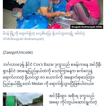
အ
သုတပဒေသာ အင်္ဂလိပ်စာ
ညွန်း
Learning English
စာမျက်နှာ
သို့
ဗွီအိုအေ လူမှုကွန်ယက်များ
ကျော်
ကြည့်
မီဒန် မြို့ကို ရောက်ရှိတဲ့ လှေစီးပြေး ရိုဟင်ဂျာတချို့ (ဓါတ်ပုံ:
VOA/Anugrah Andriansyah)
ရန်
ဘာသာစကားများ
ရှာဖွေ
(Zawgyi/Unicode)
ရန်
နေရာ
ဘင်္ဂလားဒေ့ရှ် နိုင်ငံ Cox's Bazar ဒုက္ခသည် စခန်းကနေ အင်ဒိုနီး
သို့
ရှားနိုင်ငံ အာချေပြည်နယ်ထဲကို သောကြာနေ့က စက်လှေနဲ့
ကျော်
ရောက်လာတဲ့ ရိုဟင်ဂျာ ၈၁ ယောက်ကို အနောက်စုမားတြား
ရန်
ပြည်နယ်မြို့တော် Medan ကို ရောက်ရှိသွားပြီဖြစ်ပါတယ်။
အင်ဒိုနီးရှား အစိုးရ ဒုက္ခသည်
အရေး ကိုင်တွယ်ဆောင်ရွက်တဲ့