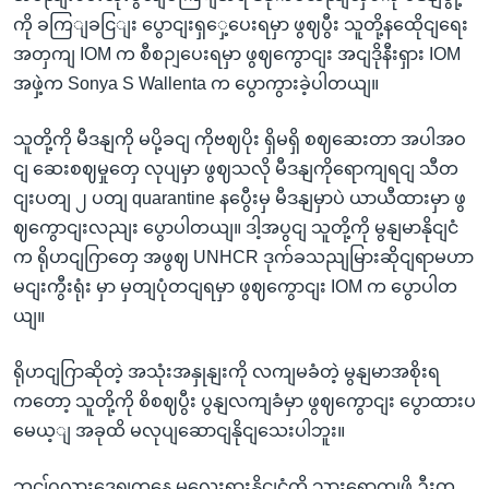
ကို ခကြျခငြျး ပွောငျးရှှေ့ပေးရမှာ ဖွဈပွီး သူတို့နထေိုငျရေး
အတှကျ IOM က စီစဉျပေးရမှာ ဖွဈကွောငျး အငျဒိုနီးရှား IOM
အဖှဲ့က Sonya S Wallenta က ပွောကွားခဲ့ပါတယျ။
သူတို့ကို မီဒနျကို မပို့ခငျ ကိုဗဈပိုး ရှိမရှိ စဈဆေးတာ အပါအဝ
ငျ ဆေးစဈမှုတှေ လုပျမှာ ဖွဈသလို မီဒနျကိုရောကျရငျ သီတ
ငျးပတျ ၂ ပတျ quarantine နပွေီးမှ မီဒနျမှာပဲ ယာယီထားမှာ ဖွ
ဈကွောငျးလညျး ပွောပါတယျ။ ဒါ့အပွငျ သူတို့ကို မွနျမာနိုငျငံ
က ရိုဟငျဂြာတှေ အဖွဈ UNHCR ဒုက်ခသညျမြားဆိုငျရာမဟာ
မငျးကွီးရုံး မှာ မှတျပုံတငျရမှာ ဖွဈကွောငျး IOM က ပွောပါတ
ယျ။
ရိုဟငျဂြာဆိုတဲ့ အသုံးအနှုနျးကို လကျမခံတဲ့ မွနျမာအစိုးရ
ကတော့ သူတို့ကို စိစဈပွီး ပွနျလကျခံမှာ ဖွဈကွောငျး ပွောထားပ
မေယ့ျ အခုထိ မလုပျဆောငျနိုငျသေးပါဘူး။
ဘငျ်ဂလားဒေ့ရျှကနေ မလေးရှားနိုငျငံကို သှားရောကျဖို့ ဦးတ