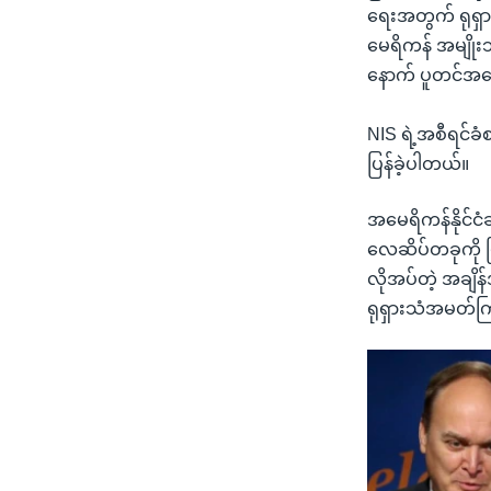
ရေးအတွက် ရုရှာ
မေရိကန် အမျိုး
နောက် ပူတင်အပေ
NIS ရဲ့အစီရင်ခံ
ပြန်ခဲ့ပါတယ်။
အမေရိကန်နိုင်င
လေဆိပ်တခုကို ပ
လိုအပ်တဲ့ အချိ
ရုရှားသံအမတ်ကြ