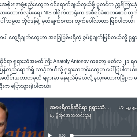
းအစိုးရအဖွဲ့စည်းတွေက ဝင်ရောက်ချယ်လှယ်ဖို့ ပူတင်က ညွှန်ကြားခ
သားထောက်လှမ်းရေး NIS ဒါရိုက်တာရုံးက အစီရင်ခံစာတစောင် ထွက်
ါ် သမ္မတ ဘိုင်ဒန်ရဲ့ မှတ်ချက်စကား ထွက်ပေါ်လာတာ ဖြစ်ပါတယ်။
စာပါ တွေ့ရှိချက်တွေဟာ အခြေမြစ်မရှိတဲ့ စွပ်စွဲချက်ဖြစ်တယ်လို့ ရုရ
ံဆိုင်ရာ ရုရှားသံအမတ်ကြီး Anatoly Antonov ကတော့ မတ်လ ၂၁ ရက်န
ြန်လည်ရောက်ရှိ လာခဲ့တယ်လို့ ရုရှားသတင်းတွေမှာ ဖေါ်ပြပါတယ်။ 
န်အတိုင်းအတာတခုထိ ရုရှားမှာ နေရလိမ့်မယ်လို့ နယူးယောက်မြို့က 
ီးက ပြောသွားခဲ့ပါတယ်။
အမေရိကန်ဆိုင်ရာ ရုရှားသံအမတ်ကြီးကို မော်စကို ပြန်ခေါ်
EMBE
by
ဗွီအိုအေသတင်းဌာန
No media source currently available
0:00