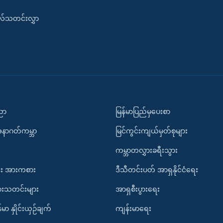
းလ်သတင်းလွှာ
ပညာ
မြန်မာပြည်မှပေးစာ
အနာဂတ်ကမ္ဘာ
မြင်ကွင်းကျယ်မှတ်စုများ
ကမ္ဘာတလွှားခရီးသွား
း အားကစား
ဒီသီတင်းပတ် အာရှနိုင်ငံရေး
ားသတင်းများ
အာရှစီးပွားရေး
်မာ နှိုင်းယှဉ်ချက်
ကျန်းမာရေး