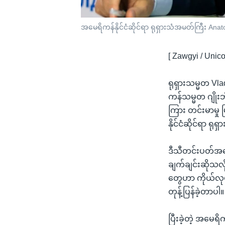
အမေရိကန်နိုင်ငံဆိုင်ရာ ရုရှားသံအမတ်ကြီး Anat
[ Zawgyi / Unico
ရုရှားသမ္မတ V
ကန်သမ္မတ ဂျိုးဘ
ကြား တင်းမာမှု မ
နိုင်ငံဆိုင်ရာ ရ
ဒီသီတင်းပတ်အစော
ချက်ချင်းဆိုသလိ
တွေဟာ ကိုယ်လုပ
တုန့်ပြန်ခဲ့တာပါ။
ပြီးခဲ့တဲ့ အမေရိ