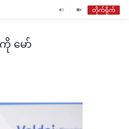
တိုက်ရိုက်
ဗွီအိုအေ မြန်မာနံနက်ခင်း
တိုက်ရိုက်ထုတ်လွှင့်မှု
ို မော်
အစီအစဉ်များ
ဗွီအိုအေ မြန်မာနံနက်ခင်း
ရေဒီယိုတိုက်ရိုက်နားဆင်ရန်