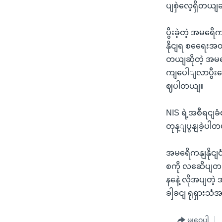
ပျစှဲလေ့ရှိတယျဆိ
ပွီးခဲ့တဲ့ အမရ
နိုငျရ စရေေးအတ
တယျဆိုတဲ့ အမရ
ကျပေါျလာပွီး
ဈပါတယျ။
NIS ရဲ့အစီရငျခ
တုန့ျပွနျခဲ့ပါ
အမရေိကနျနိုငျင
စကို လဆေိပျတခ
နနေဲ့ လိုအပျတဲ
ခါှခငျ ရုရှားသ
မျှဝေပါ