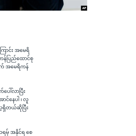
ြောင်း အမေရိ
ိကန်ပြည်ထောင်စု
အတွက် အမေရိကန်
က်ပေါ်လာပြီး
အောင်နေပါ ၊ လူ
ရှိတယ်ဆိုပြီး
ထရမ့် အနိုင်ရ စေ