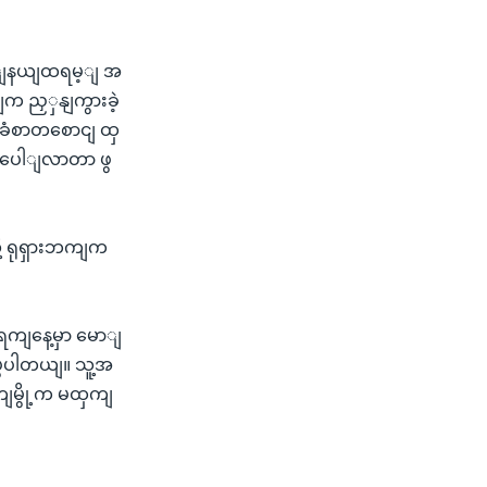
 ဒေါျနယျထရမ့ျ အ
က ညှှနျကွားခဲ့
ျခံစာတစောငျ ထှ
ျပေါျလာတာ ဖွ
ု့ ရုရှားဘကျက
ရကျနေ့မှာ မောျ
ပွပါတယျ။ သူ့အ
ကျမွို့က မထှကျ