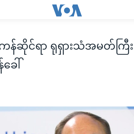
န်ဆိုင်ရာ ရုရှားသံအမတ်ကြီးက
်ခေါ်