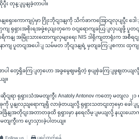
ုပွီး တုန့ျပွနျခဲ့တာပါ။
ေိကနျရှေးကောကျပှဲမှာ ဂြိုးဘိုငျဒနျကို သိက်ခာကအြောငျလုပျပွီး
ှကျ ရုရှားအစိုးရအဖှဲ့စညျးတှကေ ဝငျရောကျခယြျလှယျဖို့ ပူတငျ
ေိကနျ အမြိုးသားထောကျလှမျးရေး NIS ဒါရိုကျတာရုံးက အစီရင
နောကျ ပူတငျအပေါျ သမ်မတ ဘိုငျဒနျရဲ့ မှတျခကြျစကား ထှက
ံစာပါ တှေ့ရှိခကြျတှဟော အခွမွေဈမရှိတဲ့ စှပျစှဲခကြျဖွဈတယျလိ
တယျ။
ံဆိုငျရာ ရုရှားသံအမတျကွီး Anatoly Antonov ကတော့ မတျလ ၂၁ 
ုကို ပွနျလညျရောကျရှိ လာခဲ့တယျလို့ ရုရှားသတငျးတှမှော ဖေါျ
့ အခြိနျအတိုငျးအတာတခုထိ ရုရှားမှာ နရေလိမ့ျမယျလို့ နယူးယော
ံအမတျကွီးက ပွောသှားခဲ့ပါတယျ။
Follow us
ပရင့်ထုတ်ရန်