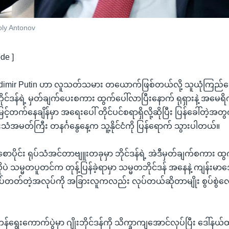
oly Antonov
de ]
ladimir Putin ဟာ လူသတ်သမား တယောက်ဖြစ်တယ်လို့ သူယုံကြည်က
ိုင်ဒန်ရဲ့ မှတ်ချက်ပေးစကား ထွက်ပေါ်လာပြီးနောက် ရုရှားနဲ့ အမေရ
ြင့်တက်နေချိန်မှာ အရေးပေါ် တိုင်ပင်စရာရှိလို့ဆိုပြီး ပြန်ခေါ်တဲ့
ုရှားသံအမတ်ကြီး တနင်္ဂနွေနေ့က သူ့နိုင်ငံကို ပြန်ရောက် သွားပါတယ်။
ပိုင်း ရုပ်သံအင်တာဗျူးတခုမှာ ဘိုင်ဒန်ရဲ့ အဲဒီမှတ်ချက်စကား ထွ
ုပဲ သမ္မတပူတင်က တုန့်ပြန်ခဲ့ရာမှာ သမ္မတဘိုင်ဒန် အနေနဲ့ ကျန်းမာ
်တတ်တဲ့အလုပ်ကို အခြားလူကလည်း လုပ်တယ်ဆိုတာမျိုး စွပ်စွဲလေ့
ကန်ရွေးကောက်ပွဲမှာ ဂျိုးဘိုင်ဒန်ကို သိက္ခာကျအောင်လုပ်ပြီး ဒေါ်နယ်