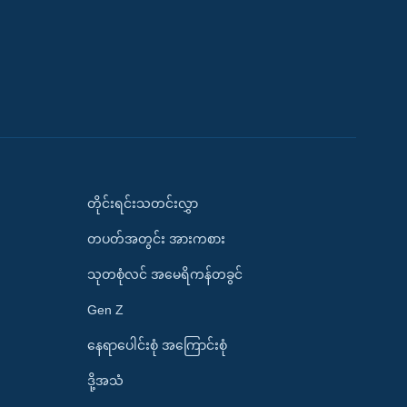
တိုင်းရင်းသတင်းလွှာ
တပတ်အတွင်း အားကစား
သုတစုံလင် အမေရိကန်တခွင်
Gen Z
နေရာပေါင်းစုံ အကြောင်းစုံ
ဒို့အသံ