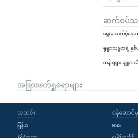
ဆက်စပ်သတင
ရွေးကောက်ပွဲနှော
ရုရှားသမ္မတရဲ့ နှ
ကန်-ရုရှား နျူက
အခြားဖတ်ရှုစရာများ
သတင်း
၀န်ဆောင်မှ
မြန်မာ
RSS
နိုင်ငံတကာ
ပေါ့ဒ်ကတ်စ်