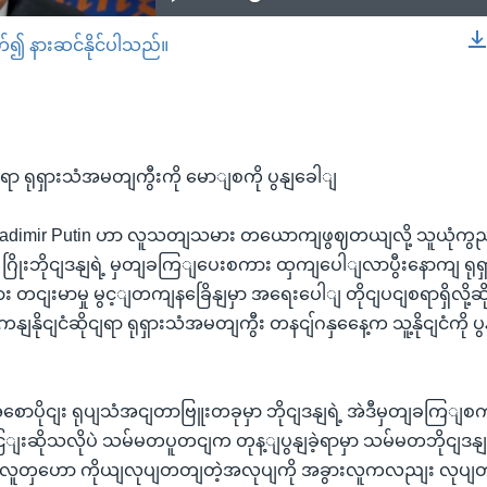
တ်၍ နားဆင်နိုင်ပါသည်။
EMBED
ာ ရုရှားသံအမတျကွီးကို မောျစကို ပွနျခေါျ
ladimir Putin ဟာ လူသတျသမား တယောကျဖွဈတယျလို့ သူယုံကွ
ိုးဘိုငျဒနျရဲ့ မှတျခကြျပေးစကား ထှကျပေါျလာပွီးနောကျ ရုရှ
 တငျးမာမှု မွင့ျတကျနခြေိနျမှာ အရေးပေါျ တိုငျပငျစရာရှိလို့ဆိုပ
ိုငျငံဆိုငျရာ ရုရှားသံအမတျကွီး တနငျ်ဂနှနေေ့က သူ့နိုငျငံကို ပ
ောပိုငျး ရုပျသံအငျတာဗြူးတခုမှာ ဘိုငျဒနျရဲ့ အဲဒီမှတျခကြျ
ြျးဆိုသလိုပဲ သမ်မတပူတငျက တုန့ျပွနျခဲ့ရာမှာ သမ်မတဘိုငျဒနျ
 လူတှဟော ကိုယျလုပျတတျတဲ့အလုပျကို အခွားလူကလညျး လုပျတယ