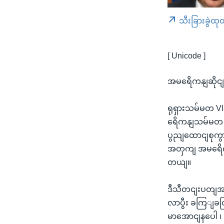
သီးခြားခွဲထု
[ Unicode ]
အမရေိကနျဆိုငျရ
ရုရှားသမ်မတ V
ရေိကနျသမ်မတ ဂြ
ပွညျထောငျစုကွား
အတှကျ အမရေိကနျန
တယျ။
ဒီသီတငျးပတျအစ
လာပွီး ခကြျခင
မာအောငျနပေါ ၊