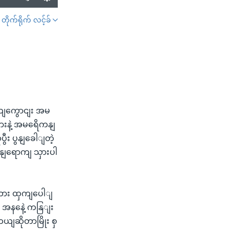
တိုက်ရိုက် လင့်ခ်
SHARE
ညျကွောငျး အမ
ားနဲ့ အမရေိကနျ
ွီး ပွနျခေါျတဲ့
ွနျရောကျ သှားပါ
စကား ထှကျပေါျ
 အနနေဲ့ ကနြျး
ျဆိုတာမြိုး စှ