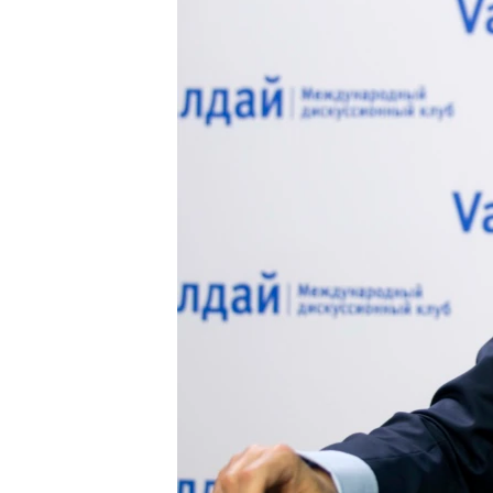
သုတပဒေသာ အင်္ဂလိပ်စာ
အ
ညွန်း
စာမျက်နှာ
သို့
ကျော်
ကြည့်
ရန်
ရှာဖွေ
ရန်
နေရာ
သို့
ကျော်
ရန်