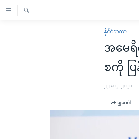
သုံး
ရ
ရှာဖွေ
လွယ်ကူ
မူလစာမျက်နှာ
နိုင်ငံတကာ
ရ
စေ
မြန်မာ
လာ
အမေရိက
သည့်
ဒ်
ကမ္ဘာ့သတင်းများ
Link
ဗွီဒီယို
နိုင်ငံတကာ
စကို ပြန
များ
သတင်းလွတ်လပ်ခွင့်
အမေရိကန်
ပင်မ
ရပ်ဝန်းတခု လမ်းတခု အလွန်
တရုတ်
၂၂ မတ္၊ ၂၀၂၁
အကြောင်းအရာ
အင်္ဂလိပ်စာလေ့လာမယ်
အစ္စရေး-ပါလက်စတိုင်း
သို့
မျှဝေပါ
အပတ်စဉ်ကဏ္ဍများ
အမေရိကန်သုံးအီဒီယံ
ကျော်
ကြည့်
ရေဒီယိုနှင့်ရုပ်သံ အချက်အလက်များ
မကြေးမုံရဲ့ အင်္ဂလိပ်စာ
ရေဒီယို
ရန်
ရေဒီယို/တီဗွီအစီအစဉ်
ရုပ်ရှင်ထဲက အင်္ဂလိပ်စာ
တီဗွီ
ပင်မ