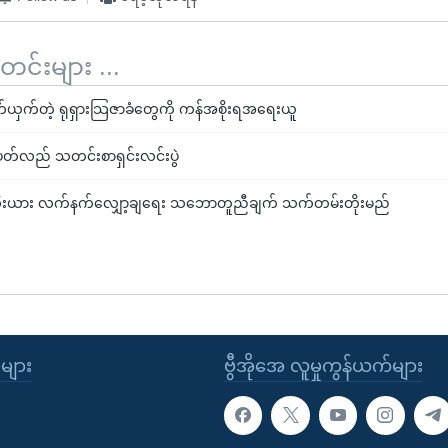
်းများ ...
က်ယှက်တဲ့ ရုရှားသြဇာခံတွေကို ကန်အစိုးရအရေးယူ
စ်ပတ်လည် သတင်းစာရှင်းလင်းပွဲ
လီးယား လက်နက်လျှော့ချရေး သဘောတူညီချက် သက်တမ်းတိုးမည်
ုများ
ဗွီအိုအေ လူမှုကွန်ယက်များ