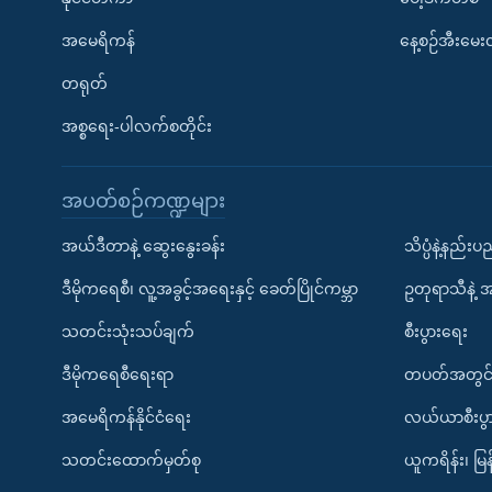
အမေရိကန်
နေ့စဉ်အီးမေ
တရုတ်
အစ္စရေး-ပါလက်စတိုင်း
အပတ်စဉ်ကဏ္ဍများ
အယ်ဒီတာနဲ့ ဆွေးနွေးခန်း
သိပ္ပံနဲ့နည်း
ဒီမိုကရေစီ၊ လူ့အခွင့်အရေးနှင့် ခေတ်ပြိုင်ကမ္ဘာ
ဥတုရာသီနဲ့ 
သတင်းသုံးသပ်ချက်
စီးပွားရေး
ဒီမိုကရေစီရေးရာ
တပတ်အတွင်
အမေရိကန်နိုင်ငံရေး
လယ်ယာစီးပွ
သတင်းထောက်မှတ်စု
ယူကရိန်း၊ မြန