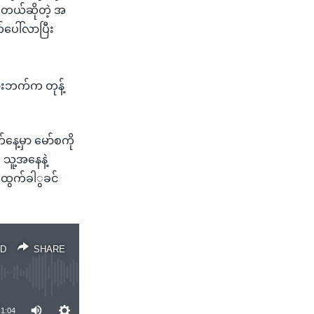
ဲ့တယ်ဆိုတဲ့ အ
ပေါ်လာပြီး
ှားဘက်က တုန့်
ေ့မှာ မော်စကို
သူ့အနေနဲ့
မထွက်ခါွခင်
D
SHARE
1:04