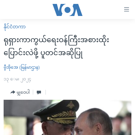
သုံး
ရ
လွယ်ကူ
နိုင်ငံတကာ
မူလစာမျက်နှာ
စေ
ရုရှားကာကွယ်ရေးဝန်ကြီးအစားထိုး
မြန်မာ
သည့်
ပြောင်းလဲဖို့ ပူတင်အဆိုပြု
ကမ္ဘာ့သတင်းများ
Link
ဗွီဒီယို
နိုင်ငံတကာ
ဗွီအိုအေ (မြန်မာဌာန)
များ
သတင်းလွတ်လပ်ခွင့်
အမေရိကန်
၁၃ ေမ၊ ၂၀၂၄
ပင်မ
ရပ်ဝန်းတခု လမ်းတခု အလွန်
တရုတ်
အကြောင်းအရာ
မျှဝေပါ
သို့
အင်္ဂလိပ်စာလေ့လာမယ်
အစ္စရေး-ပါလက်စတိုင်း
ကျော်
အပတ်စဉ်ကဏ္ဍများ
အမေရိကန်သုံးအီဒီယံ
ကြည့်
ရေဒီယိုနှင့်ရုပ်သံ အချက်အလက်များ
မကြေးမုံရဲ့ အင်္ဂလိပ်စာ
ရေဒီယို
ရန်
ပင်မ
ရေဒီယို/တီဗွီအစီအစဉ်
ရုပ်ရှင်ထဲက အင်္ဂလိပ်စာ
တီဗွီ