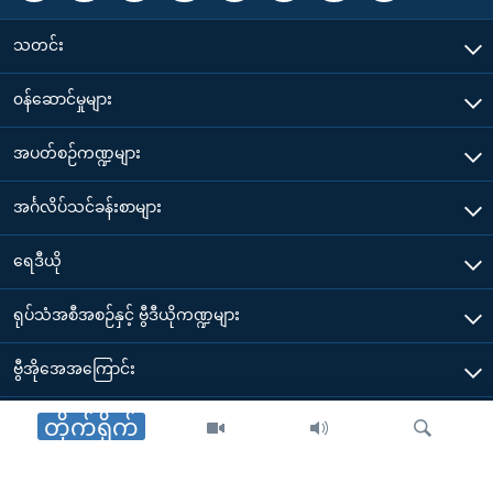
သတင်း
၀န်ဆောင်မှုများ
အပတ်စဉ်ကဏ္ဍများ
အင်္ဂလိပ်သင်ခန်းစာများ
ရေဒီယို
ရုပ်သံအစီအစဉ်နှင့် ဗွီဒီယိုကဏ္ဍများ
ဗွီအိုအေအကြောင်း
ဗွီအိုအေ မိုဘိုင်းလ်အက်ပ်များ ဒေါင်းလုတ်ယူရန်
တိုက်ရိုက်
Other Links