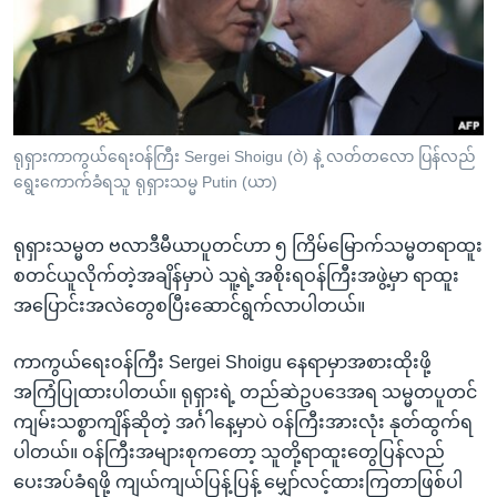
အ
သုတပဒေသာ အင်္ဂလိပ်စာ
ညွန်း
Learning English
စာမျက်နှာ
သို့
ဗွီအိုအေ လူမှုကွန်ယက်များ
ကျော်
ကြည့်
ရုရှားကာကွယ်ရေးဝန်ကြီး Sergei Shoigu (ဝဲ) နဲ့ လတ်တလော ပြန်လည်
ရွေးကောက်ခံရသူ ရုရှားသမ္မ Putin (ယာ)
ရန်
ဘာသာစကားများ
ရှာဖွေ
ရုရှားသမ္မတ ဗလာဒီမီယာပူတင်ဟာ ၅ ကြိမ်မြောက်သမ္မတရာထူး
ရန်
စတင်ယူလိုက်တဲ့အချိန်မှာပဲ သူ့ရဲ့အစိုးရဝန်ကြီးအဖွဲ့မှာ ရာထူး
နေရာ
အပြောင်းအလဲတွေစပြီးဆောင်ရွက်လာပါတယ်။
သို့
ကျော်
ကာကွယ်ရေးဝန်ကြီး Sergei Shoigu နေရာမှာအစားထိုးဖို့
ရန်
အကြံပြုထားပါတယ်။ ရုရှားရဲ့ တည်ဆဲဥပဒေအရ သမ္မတပူတင်
ကျမ်းသစ္စာကျိန်ဆိုတဲ့ အင်္ဂါနေ့မှာပဲ ဝန်ကြီးအားလုံး နုတ်ထွက်ရ
ပါတယ်။ ဝန်ကြီးအများစုကတော့ သူတို့ရာထူးတွေပြန်လည်
ပေးအပ်ခံရဖို့ ကျယ်ကျယ်ပြန့်ပြန့် မျှော်လင့်ထားကြတာဖြစ်ပါ