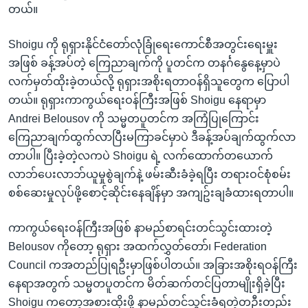
တယ်။
Shoigu ကို ရုရှားနိုင်ငံတော်လုံခြုံရေးကောင်စီအတွင်းရေးမှူး
အဖြစ် ခန့်အပ်တဲ့ ကြေညာချက်ကို ပူတင်က တနင်္ဂနွေနေ့မှာပဲ
လက်မှတ်ထိုးခဲ့တယ်လို့ ရုရှားအစိုးရတာဝန်ရှိသူတွေက ပြောပါ
တယ်။ ရုရှားကာကွယ်ရေးဝန်ကြီးအဖြစ် Shoigu နေရာမှာ
Andrei Belousov ကို သမ္မတပူတင်က အကြံပြုကြောင်း
ကြေညာချက်ထွက်လာပြီးမကြာခင်မှာပဲ ဒီခန့်အပ်ချက်ထွက်လာ
တာပါ။ ပြီးခဲ့တဲ့လကပဲ Shoigu ရဲ့ လက်ထောက်တယောက်
လာဘ်ပေးလာဘ်ယူမှုစွဲချက်နဲ့ ဖမ်းဆီးခံခဲ့ရပြီး တရားဝင်စုံစမ်း
စစ်ဆေးမှုလုပ်ဖို့စောင့်ဆိုင်းနေချိန်မှာ အကျဥ်းချခံထားရတာပါ။
ကာကွယ်ရေးဝန်ကြီးအဖြစ် နာမည်စာရင်းတင်သွင်းထားတဲ့
Belousov ကိုတော့ ရုရှား အထက်လွှတ်တော်၊ Federation
Council ကအတည်ပြုရဦးမှာဖြစ်ပါတယ်။ အခြားအစိုးရဝန်ကြီး
နေရာအတွက် သမ္မတပူတင်က မိတ်ဆက်တင်ပြတာမျိုးရှိခဲ့ပြီး
Shoigu ကတော့အစားထိုးဖို့ နာမည်တင်သွင်းခံရတဲ့တဦးတည်း