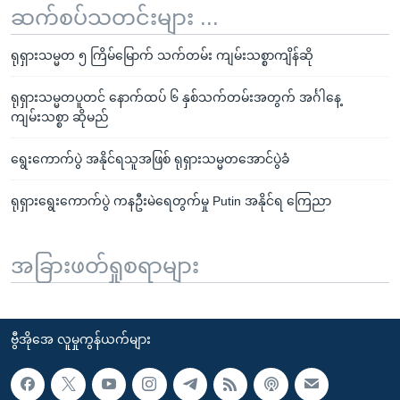
ဆက်စပ်သတင်းများ ...
ရုရှားသမ္မတ ၅ ကြိမ်မြောက် သက်တမ်း ကျမ်းသစ္စာကျိန်ဆို
ရုရှားသမ္မတပူတင် နောက်ထပ် ၆ နှစ်သက်တမ်းအတွက် အင်္ဂါနေ့
ကျမ်းသစ္စာ ဆိုမည်
ရွေးကောက်ပွဲ အနိုင်ရသူအဖြစ် ရုရှားသမ္မတအောင်ပွဲခံ
ရုရှားရွေးကောက်ပွဲ ကနဦးမဲရေတွက်မှု Putin အနိုင်ရ ကြေညာ
အခြားဖတ်ရှုစရာများ
ဗွီအိုအေ လူမှုကွန်ယက်များ