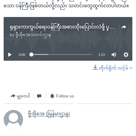
သော ဝန်ကြီးဖြစ်တယ်လို့လည်း သတင်းတွေထွက်လာပါတယ်။
ရုရှားကာကွယ်ရေးဝန်ကြီးအစားထိုးပြောင်းလဲဖို့ ပူတင်အဆိုပြု
by
ဗွီအိုအေသတင်းဌာန
No media source currently available
0:00
1:13
တိုက်ရိုက် လင့်ခ်
မျှဝေပါ
Follow us
ဗွီအိုအေ (မြန်မာဌာန)