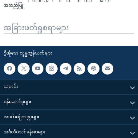
အတည်ပြု
အခြားဖတ်ရှုစရာများ
ဗွီအိုအေ လူမှုကွန်ယက်များ
သတင်း
၀န်ဆောင်မှုများ
အပတ်စဉ်ကဏ္ဍများ
အင်္ဂလိပ်သင်ခန်းစာများ