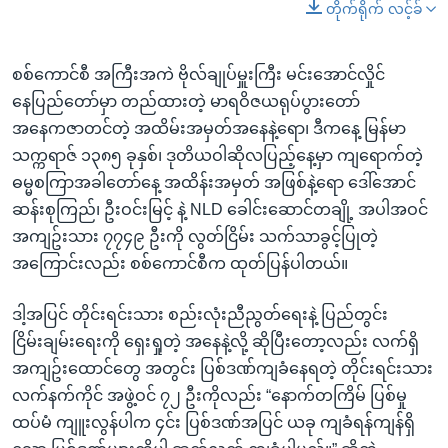
တိုက်ရိုက် လင့်ခ်
စစ်ကောင်စီ အကြီးအကဲ ဗိုလ်ချုပ်မှူးကြီး မင်းအောင်လှိုင်
နေပြည်တော်မှာ တည်ထားတဲ့ မာရဝိဇယရုပ်ပွားတော်
အနေကဇာတင်တဲ့ အထိမ်းအမှတ်အနေနဲ့ရော၊ ဒီကနေ့ မြန်မာ
သက္ကရာဇ် ၁၃၈၅ ခုနှစ်၊ ဒုတိယဝါဆိုလပြည့်နေ့မှာ ကျရောက်တဲ့
ဓမ္မစကြာအခါတော်နေ့ အထိန်းအမှတ် အဖြစ်နဲ့ရော ဒေါ်အောင်
ဆန်းစုကြည်၊ ဦးဝင်းမြင့် နဲ့ NLD ခေါင်းဆောင်တချို့ အပါအဝင်
အကျဥ်းသား ၇၇၄၉ ဦးကို လွတ်ငြိမ်း သက်သာခွင့်ပြုတဲ့
အကြောင်းလည်း စစ်ကောင်စီက ထုတ်ပြန်ပါတယ်။
ဒါ့အပြင် တိုင်းရင်းသား စည်းလုံးညီညွတ်ရေးနဲ့ ပြည်တွင်း
ငြိမ်းချမ်းရေးကို ရှေးရှုတဲ့ အနေနဲ့လို့ ဆိုပြီးတော့လည်း လက်ရှိ
အကျဥ်းထောင်တွေ အတွင်း ပြစ်ဒဏ်ကျခံနေရတဲ့ တိုင်းရင်းသား
လက်နက်ကိုင် အဖွဲ့ဝင် ၇၂ ဦးကိုလည်း “နောက်တကြိမ် ပြစ်မှု
ထပ်မံ ကျူးလွန်ပါက ၄င်း ပြစ်ဒဏ်အပြင် ယခု ကျခံရန်ကျန်ရှိ