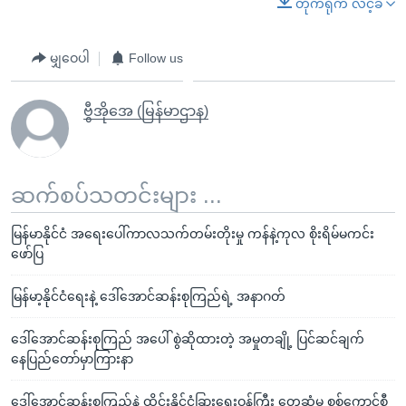
တိုက်ရိုက် လင့်ခ်
မျှဝေပါ
Follow us
ဗွီအိုအေ (မြန်မာဌာန)
ဆက်စပ်သတင်းများ ...
မြန်မာနိုင်ငံ အရေးပေါ်ကာလသက်တမ်းတိုးမှု ကန်နဲ့ကုလ စိုးရိမ်မကင်း
ဖော်ပြ
မြန်မာ့နိုင်ငံရေးနဲ့ ဒေါ်အောင်ဆန်းစုကြည်ရဲ့ အနာဂတ်
ဒေါ်အောင်ဆန်းစုကြည် အပေါ် စွဲဆိုထားတဲ့ အမှုတချို့ ပြင်ဆင်ချက်
နေပြည်တော်မှာကြားနာ
ဒေါ်အောင်ဆန်းစုကြည်နဲ့ ထိုင်းနိုင်ငံခြားရေးဝန်ကြီး တွေ့ဆုံမှု စစ်ကောင်စီ