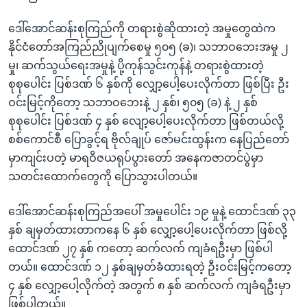
ဒေါ်အောင်ဆန်းစုကြည်ကို တရားစွဲဆိုထားတဲ့ အမှုတွေထဲက
နိုင်ငံတော်အကြည်ညိုပျက်စေမှု ၅၀၅ (ခ)၊ သဘာဝဘေးအမှု ၂
မှု၊ ဆက်သွယ်ရေးအမှုနဲ့ ပို့ကုန်သွင်းကုန်နဲ့ တရားစွဲထားတဲ့
စုစုပေါင်း ပြစ်ဒဏ် ၆ နှစ်ကို လျှော့ပေါ့ပေးလိုက်တာ ဖြစ်ပြီး ဦး
ဝင်းမြင့်ကိုတော့ သဘာဝဘေးနဲ့ ၂ နှစ်၊ ၅၀၅ (ခ) နဲ့ ၂ နှစ်
စုစုပေါင်း ပြစ်ဒဏ် ၄ နှစ် လျော့ပေါ့ပေးလိုက်တာ ဖြစ်တယ်လို့
စစ်ကောင်စီ ပြောခွင့်ရ ဗိုလ်ချုပ် ဇော်မင်းထွန်းက နေပြည်တော်
မှာကျင်းပတဲ့ မာရဝိဇယရုပ်ပွားတော် အနေကဇာတင်ပွဲမှာ
သတင်းထောက်တွေကို ပြောသွားပါတယ်။
ဒေါ်အောင်ဆန်းစုကြည်အပေါ် အမှုပေါင်း ၁၉ မှုနဲ့ ထောင်ဒဏ် ၃၃
နှစ် ချမှတ်ထားတာကနေ ၆ နှစ် လျှော့ပေါ့ပေးလိုက်တာ ဖြစ်လို့
ထောင်ဒဏ် ၂၇ နှစ် ကတော့ ဆက်လက် ကျခံရဦးမှာ ဖြစ်ပါ
တယ်။ ထောင်ဒဏ် ၁၂ နှစ်ချမှတ်ခံထားရတဲ့ ဦးဝင်းမြင့်ကတော့
၄ နှစ် လျှော့ပေါ့လိုက်တဲ့ အတွက် ၈ နှစ် ဆက်လက် ကျခံရဦးမှာ
ဖြစ်ပါတယ်။