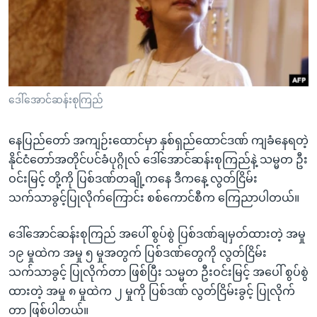
အ
သုတပဒေသာ အင်္ဂလိပ်စာ
ညွန်း
Learning English
စာမျက်နှာ
သို့
ဗွီအိုအေ လူမှုကွန်ယက်များ
ကျော်
ကြည့်
ဒေါ်အောင်ဆန်းစုကြည်
ရန်
ဘာသာစကားများ
ရှာဖွေ
နေပြည်တော် အကျဉ်းထောင်မှာ နှစ်ရှည်ထောင်ဒဏ် ကျခံနေရတဲ့
ရန်
နိုင်ငံတော်အတိုင်ပင်ခံပုဂ္ဂိုလ် ဒေါ်အောင်ဆန်းစုကြည်နဲ့ သမ္မတ ဦး
နေရာ
ဝင်းမြင့် တို့ကို ပြစ်ဒဏ်တချို့ကနေ ဒီကနေ့ လွတ်ငြိမ်း
သို့
သက်သာခွင့်ပြုလိုက်ကြောင်း စစ်ကောင်စီက ကြေညာပါတယ်။
ကျော်
ရန်
ဒေါ်အောင်ဆန်းစုကြည် အပေါ် စွပ်စွဲ ပြစ်ဒဏ်ချမှတ်ထားတဲ့ အမှု
၁၉ မှုထဲက အမှု ၅ မှုအတွက် ပြစ်ဒဏ်တွေကို လွတ်ငြိမ်း
သက်သာခွင့် ပြုလိုက်တာ ဖြစ်ပြီး သမ္မတ ဦးဝင်းမြင့် အပေါ် စွပ်စွဲ
ထားတဲ့ အမှု ၈ မှုထဲက ၂ မှုကို ပြစ်ဒဏ် လွတ်ငြိမ်းခွင့် ပြုလိုက်
တာ ဖြစ်ပါတယ်။