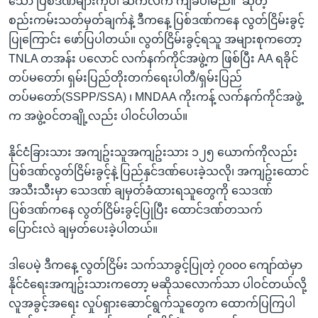
သော ပြစ်ဒဏ်များကိုပါ ဆက်လက် ကျခံပါမည်။” ဆိုတဲ့
စည်းကမ်းသတ်မှတ်ချက်နဲ့ ဒီကနေ့ ပြစ်ဒဏ်ကနေ လွတ်ငြိမ်းခွင့်
ပြုကြောင်း ဖော်ပြပါတယ်။ လွတ်ငြိမ်းခွင့်ရသူ အများစုကတော့
TNLA တအန်း ပလောင် လက်နက်ကိုင်အဖွဲ့က ဖြစ်ပြီး AA ရခိုင်
တပ်မတော်၊ ရှမ်းပြည်တိုးတက်ရေးပါတီ/ရှမ်းပြည်
တပ်မတော်(SSPP/SSA) ၊ MNDAA ကိုးကန့် လက်နက်ကိုင်အဖွဲ့
က အဖွဲ့ဝင်တချို့လည်း ပါဝင်ပါတယ်။
နိုင်ငံခြားသား အကျဥ်းသူအကျဥ်းသား ၁၂၅ ယောက်ကိုလည်း
ပြစ်ဒဏ်လွတ်ငြိမ်းခွင့်နဲ့ ပြည်နှင်ဒဏ်ပေးခဲ့သလို၊ အကျဥ်းထောင်
အသီးသီးမှာ သေဒဏ် ချမှတ်ခံထားရသူတွေကို သေဒဏ်
ပြစ်ဒဏ်ကနေ လွတ်ငြိမ်းခွင့်ပြုပြီး ထောင်ဒဏ်တသက်
ပြောင်းလဲ ချမှတ်ပေးခဲ့ပါတယ်။
ဒါပေမဲ့ ဒီကနေ့ လွတ်ငြိမ်း သက်သာခွင့်ပြုတဲ့ ၇၀၀၀ ကျော်ထဲမှာ
နိုင်ငံရေးအကျဥ်းသားကတော့ မဆိုသလောက်သာ ပါဝင်တယ်လို့
လူအခွင့်အရေး လှုပ်ရှားဆောင်ရွက်သူတွေက ထောက်ပြကြပါ