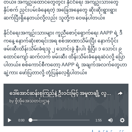
တယ်။ အကျဥ်းထောင်တွေတွင်း နိုင်ငံရေး အကျဥ်းသားတွေ
နှိပ်စက် ညှင်းပမ်းခံနေရတဲ့ အခြေအနေတွေ ဆိုးဆိုးရွားရွား
ဆက်ပြီးရှိနေတယ်လို့လည်း သူတို့က ဝေဖန်ပါတယ်။
နိုင်ငံရေးအကျဉ်းသားများ ကူညီစောင့်ရှောက်ရေး AAPP ရဲ့ ဒီ
ကနေ့ နောက်ဆုံးစာရင်းအရ စစ်အာဏာသိမ်းပြီး နောက်ပိုင်း
ဖမ်းဆီးထိန်းသိမ်းခံရသူ ၂ သောင်းခွဲ နီးပါး ရှိပြီး ၁ သောင်း ၉
ထောင်ကျော် ဆက်လက် ဖမ်းဆီး ထိန်းသိမ်းခံနေရဆဲပဲလို့ ပြော
ပါတယ်။ စစ်ကောင်စီကတော့ AAPP ရဲ့ အချက်အလက်တွေဟာ
ချဲ့ကား ဖော်ပြတာလို့ တုံ့ပြန်လေ့ရှိပါတယ်။
ဒေါ်အောင်ဆန်းစုကြည်နဲ့ ဦးဝင်းမြင့် အမှုတချို့ လွတ်ငြိမ်း သက်သာခွင့်ပြု
by
ဗွီအိုအေသတင်းဌာန
No media source currently available
0:00
1:55