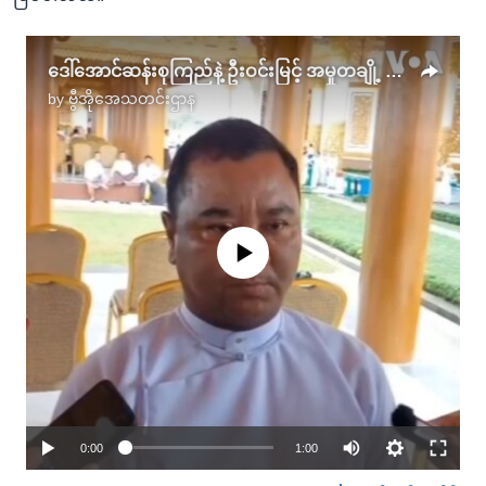
ဒေါ်အောင်ဆန်းစုကြည်နဲ့ ဦးဝင်းမြင့် အမှုတချို့ လွတ်ငြိမ်း သက်သာခွင့်ပြု
by
ဗွီအိုအေသတင်းဌာန
No media source currently available
0:00
1:00