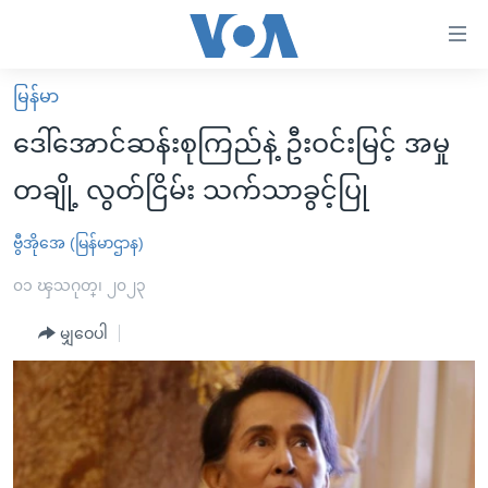
သုံး
ရ
လွယ်ကူ
မြန်မာ
မူလစာမျက်နှာ
စေ
ဒေါ်အောင်ဆန်းစုကြည်နဲ့ ဦးဝင်းမြင့် အမှု
မြန်မာ
သည့်
တချို့ လွတ်ငြိမ်း သက်သာခွင့်ပြု
ကမ္ဘာ့သတင်းများ
Link
ဗွီဒီယို
နိုင်ငံတကာ
ဗွီအိုအေ (မြန်မာဌာန)
များ
သတင်းလွတ်လပ်ခွင့်
အမေရိကန်
၀၁ ၾသဂုတ္၊ ၂၀၂၃
ပင်မ
ရပ်ဝန်းတခု လမ်းတခု အလွန်
တရုတ်
အကြောင်းအရာ
မျှဝေပါ
သို့
အင်္ဂလိပ်စာလေ့လာမယ်
အစ္စရေး-ပါလက်စတိုင်း
ကျော်
အပတ်စဉ်ကဏ္ဍများ
အမေရိကန်သုံးအီဒီယံ
ကြည့်
ရေဒီယိုနှင့်ရုပ်သံ အချက်အလက်များ
မကြေးမုံရဲ့ အင်္ဂလိပ်စာ
ရေဒီယို
ရန်
ပင်မ
ရေဒီယို/တီဗွီအစီအစဉ်
ရုပ်ရှင်ထဲက အင်္ဂလိပ်စာ
တီဗွီ