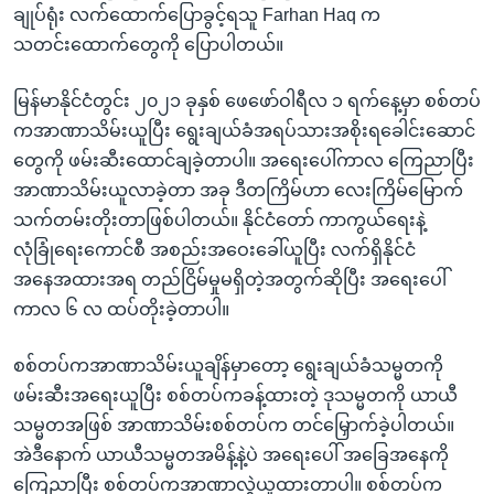
ချုပ်ရုံး လက်ထောက်ပြောခွင့်ရသူ Farhan Haq က
သတင်းထောက်တွေကို ပြောပါတယ်။
မြန်မာနိုင်ငံတွင်း ၂၀၂၁ ခုနှစ် ဖေဖော်ဝါရီလ ၁ ရက်နေ့မှာ စစ်တပ်
ကအာဏာသိမ်းယူပြီး ရွေးချယ်ခံအရပ်သားအစိုးရခေါင်းဆောင်
တွေကို ဖမ်းဆီးထောင်ချခဲ့တာပါ။ အရေးပေါ်ကာလ ကြေညာပြီး
အာဏာသိမ်းယူလာခဲ့တာ အခု ဒီတကြိမ်ဟာ လေးကြိမ်‌မြောက်
သက်တမ်းတိုးတာဖြစ်ပါတယ်။ နိုင်ငံတော် ကာကွယ်ရေးနဲ့
လုံခြုံရေးကောင်စီ အစည်းအဝေးခေါ်ယူပြီး လက်ရှိနိုင်ငံ
အနေအထားအရ တည်ငြိမ်မှုမရှိတဲ့အတွက်ဆိုပြီး အရေးပေါ်
ကာလ ၆ လ ထပ်တိုးခဲ့တာပါ။
စစ်တပ်ကအာဏာသိမ်းယူချိန်မှာတော့ ရွေးချယ်ခံသမ္မတကို
ဖမ်းဆီးအရေးယူပြီး စစ်တပ်ကခန့်ထားတဲ့ ဒုသမ္မတကို ယာယီ
သမ္မတအဖြစ် အာဏာသိမ်းစစ်တပ်က တင်မြှောက်ခဲ့ပါတယ်။
အဲဒီနောက် ယာယီသမ္မတအမိန့်နဲ့ပဲ အရေးပေါ် အခြေအနေကို
ကြေညာပြီး စစ်တပ်ကအာဏာလွှဲယူထားတာပါ။ စစ်တပ်က