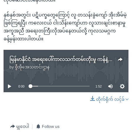
နှစ်နှစ်အတွင်း ပဋိပက္ခတွေကြောင့် လူ တသန်းခွဲကျော် အိုးအိမ်မဲ့
ဖြစ်ကြရပြီး ကလေးငယ် ငါးသိန်းကျော်ဟာ လူသားချင်းစာနာမှု
အကူအညီ အရေးတကြီးလိုအပ်နေတယ်လို့ ကုလသမဂ္ဂက
ခန့်မှန်းထားပါတယ်။
မြန်မာနိုင်ငံ အရေးပေါ်ကာလသက်တမ်းတိုးမှု ကန်နဲ့ကုလ စိုးရိမ်မကင်းဖော်ပြ
by
ဗွီအိုအေသတင်းဌာန
No media source currently available
0:00
1:52
တိုက်ရိုက် လင့်ခ်
မျှဝေပါ
Follow us