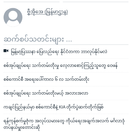
ဗွီအိုအေ (မြန်မာဌာန)
ဆက်စပ်သတင်းများ ...
မြန့်မာ့ပြဿနာ ပြေလည်ရေး နိုင်ငံတကာ ဘာလုပ်နိုင်မလဲ
စစ်အုပ်ချုပ်ရေး သက်တမ်းတိုးမှု လေ့လာစောင့်ကြည့်သူတွေ ဝေဖန်
စစ်ကောင်စီ အရေးပေါ်ကာလ ၆ လ သက်တမ်းတိုး
စစ်အုပ်ချုပ်ရေး သက်တမ်းတိုးမယ့် အလားအလာ
ကချင်ပြည်နယ်မှာ စစ်ကောင်စီနဲ့ KIA တိုက်ပွဲဆက်တိုက်ဖြစ်
ရန်ကုန်စက်မှုဇုံက အလုပ်သမားတွေ ကိုယ်ရေးအချက်အလက် မင်္ဂလာဒုံ
တပ်နယ်မှူးတောင်းဆို