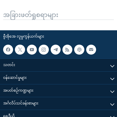
အခြားဖတ်ရှုစရာများ
ဗွီအိုအေ လူမှုကွန်ယက်များ
သတင်း
၀န်ဆောင်မှုများ
အပတ်စဉ်ကဏ္ဍများ
အင်္ဂလိပ်သင်ခန်းစာများ
ရေဒီယို