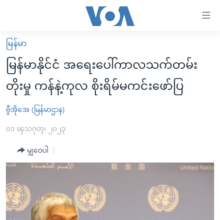
သုံး
ရ
လွယ်ကူ
မြန်မာ
မူလစာမျက်နှာ
စေ
မြန်မာနိုင်ငံ အရေးပေါ်ကာလသက်တမ်း
မြန်မာ
သည့်
တိုးမှု ကန်နဲ့ကုလ စိုးရိမ်မကင်းဖော်ပြ
ကမ္ဘာ့သတင်းများ
Link
ဗွီဒီယို
နိုင်ငံတကာ
ဗွီအိုအေ (မြန်မာဌာန)
များ
သတင်းလွတ်လပ်ခွင့်
အမေရိကန်
၀၁ ၾသဂုတ္၊ ၂၀၂၃
ပင်မ
ရပ်ဝန်းတခု လမ်းတခု အလွန်
တရုတ်
အကြောင်းအရာ
မျှဝေပါ
သို့
အင်္ဂလိပ်စာလေ့လာမယ်
အစ္စရေး-ပါလက်စတိုင်း
ကျော်
အပတ်စဉ်ကဏ္ဍများ
အမေရိကန်သုံးအီဒီယံ
ကြည့်
ရေဒီယိုနှင့်ရုပ်သံ အချက်အလက်များ
မကြေးမုံရဲ့ အင်္ဂလိပ်စာ
ရေဒီယို
ရန်
ပင်မ
ရေဒီယို/တီဗွီအစီအစဉ်
ရုပ်ရှင်ထဲက အင်္ဂလိပ်စာ
တီဗွီ