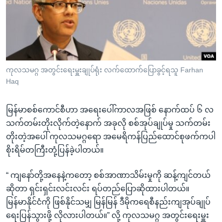
အ
သုတပဒေသာ အင်္ဂလိပ်စာ
ညွန်း
Learning English
စာမျက်နှာ
သို့
ဗွီအိုအေ လူမှုကွန်ယက်များ
ကျော်
ကြည့်
ကုလသမဂ္ဂ အတွင်းရေးမှူးချုပ်ရုံး လက်ထောက်ပြောခွင့်ရသူ Farhan
Haq
ရန်
ဘာသာစကားများ
ရှာဖွေ
မြန်မာစစ်ကောင်စီဟာ အရေးပေါ်ကာလအဖြစ် နောက်ထပ် ၆ လ
ရန်
သက်တမ်းတိုးလိုက်တဲ့နောက် အခုလို စစ်အုပ်ချုပ်မှု သက်တမ်း
နေရာ
တိုးတဲ့အပေါ် ကုလသမဂ္ဂရော အမေရိကန်ပြည်ထောင်စုဖက်ကပါ
သို့
စိုးရိမ်တကြီးတုံ့ပြန်ခဲ့ပါတယ်။
ကျော်
ရန်
“ ကျနော်တို့အနေနဲ့ကတော့ စစ်အာဏာသိမ်းမှုကို ဆန့်ကျင်တယ်
ဆိုတာ ရှင်းရှင်းလင်းလင်း ရပ်တည်ပြောဆိုထားပါတယ်။
မြန်မာနိုင်ငံကို ဖြစ်နိုင်သမျှ မြန်မြန် ဒီမိုကရေစီနည်းကျအုပ်ချုပ်
ရေးပြန်သွားဖို့ လိုလားပါတယ်။” လို့ ကုလသမဂ္ဂ အတွင်းရေးမှူး