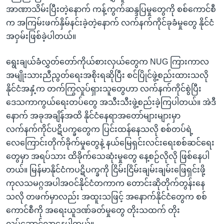
အာဏာသိမ်းပြီးတဲ့နောက် ကန့်ကွက်ဆန္ဒပြမှုတွေကို စစ်ကောင်စီ
က အကြမ်းဖက်နှိမ်နင်းခဲ့တဲ့နောက် လက်နက်ကိုင်ခုခံမှုတွေ နိုင်ငံ
အဝှမ်းဖြစ်ခဲ့ပါတယ်။
ရွေးချယ်ခံလွှတ်တော်ကိုယ်စားလှယ်တွေက NUG ကြားကာလ
အမျိုးသားညီညွတ်ရေးအစိုးရဆိုပြီး စင်ပြိုင်ဖွဲ့စည်းထားသလို
နိုင်ငံအနှံ့က တက်ကြွလှုပ်ရှားသူတွေဟာ လက်နက်ကိုင်စွဲပြီး
ဒေသကာကွယ်ရေးတပ်တွေ အသီးသီးဖွဲ့စည်းခဲ့ကြပါတယ်။ အဲဒီ
နောက် အခုအချိန်အထိ နိုင်ငံနေရာအတော်များများမှာ
လက်နက်ကိုင်ပဋိပက္ခတွေက ပြင်းထန်နေသလို စစ်တပ်ရဲ့
လေကြောင်းတိုက်ခိုက်မှုတွေနဲ့ နယ်မြေရှင်းလင်းရေးစစ်ဆင်ရေး
တွေမှာ အရပ်သား ထိခိုက်သေဆုံးမှုတွေ နေ့စဉ်လိုလို ဖြစ်နေပါ
တယ်။ မြန်မာနိုင်ငံကပဋိပက္ခကို ငြိမ်းငြိမ်းချမ်းချမ်းဖြေရှင်းဖို့
ကုလသမဂ္ဂအပါအဝင်နိုင်ငံတကာက တောင်းဆိုတိုက်တွန်းနေ
သလို တဖက်မှာလည်း အထူးသဖြင့် အနောက်နိုင်ငံတွေက စစ်
ကောင်စီကို အရေးယူဒဏ်ခတ်မှုတွေ တိုးသထက် တိုး
လုပ်ဆောင်လာနေပါတယ်။