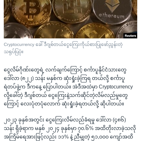
အ
သုတပဒေသာ အင်္ဂလိပ်စာ
ညွန်း
Learning English
စာမျက်နှာ
သို့
ဗွီအိုအေ လူမှုကွန်ယက်များ
ကျော်
ကြည့်
Cryptocurrency ခေါ် ဒီဂျစ်တယ်ငွေကြေးကိုယ်စားပြုဖော်ညွှန်းတဲ့
သရုပ်ပြပုံ။
ရန်
ဘာသာစကားများ
ရှာဖွေ
ငွေလိမ်ဂိုဏ်းတွေရဲ့ လက်ချက်ကြောင့် စင်္ကာပူနိုင်ငံသားတွေ
ရန်
ဒေါ်လာ (၈၂၂) သန်း မနှစ်က ဆုံးရှုံးခဲ့ကြရ တယ်လို့ စင်္ကာပူ
နေရာ
ရဲတပ်ဖွဲ့က ဒီကနေ့ ပြောပါတယ်။ အဲဒီအထဲမှာ Cryptocurrency
သို့
လို့ခေါ်တဲ့ ဒီဂျစ်တယ် ငွေကြေးနဲ့သက်ဆိုင်တဲ့လိမ်လည်မှုတွေ
ကျော်
ကြောင့် လေးပုံတပုံလောက် ဆုံးရှုံးခဲ့ရတယ်လို့ ဆိုပါတယ်။
ရန်
၂၀၂၃ ခုနှစ်အတွင်း ငွေကြေးလိမ်လည်ခံရမှု ဒေါ်လာ (၄၈၆)
သန်း ရှိခဲ့ရာက မနှစ် ၂၀၂၄ ခုနှစ်မှာ ၇၀.၆% အထိတိုးလာခဲ့သလို
အကြိမ်ရေအားဖြင့်လည်း ၁၁% နဲ့ ညီမျှတဲ့ ၅၁,၀၀၀ ကျော်အထိ