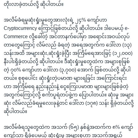
တိုးလာခဲ့တယ်လို့ ဆိုပါတယ်။
အလိမ်ခံရမှုဆုံးရှုံးမှုတွေအားလုံးရဲ့ ၂၄% ကျော်ဟာ
Cryptocurrency ကြောင့်ဖြစ်တယ်လို့ ဆိုပါတယ်။ ဒါပေမယ့် e-
Commerce လို့ခေါ်တဲ့ အင်တာနက်ပေါ်မှာ အရောင်းအဝယ်လုပ်
တာတွေကြောင့် လိမ်လည် ခံရတဲ့ အရေအတွက်က ဒေါ်လာ (၁၃)
သန်းအထိ အများဆုံး,ဆုံးရှုံးခဲ့ပြီး အကြိမ်ရေအားဖြင့် (၁၂,၀၀၀)
နီးပါးရှိခဲ့တယ်လို့ ဆိုပါတယ်။ ဒီဆုံးရှုံးမှုတွေထဲက အများစုဖြစ်
တဲ့ ၇၀% ကျော်ဟာ ဒေါ်လာ (၃,၇၀၀) အောက် ဖြစ်တယ်လို့ ဆိုပါ
တယ်။ စုစုပေါင်း ဆုံးရှုံးတဲ့ပမာဏ များရခြင်း အကြောင်းရင်း
ဟာ အကြိမ်ရေ နည်းနည်းနဲ့ ငွေ‌ကြေးပမာဏ များများဖြစ်ခဲ့တဲ့
အတွက်ကြောင့်လို့ စင်္ကာပူရဲတပ်ဖွဲ့က ပြောပါတယ်။ ဆုံးမှု အများ
ဆုံး လိမ်လည်ခံရမှုလေးခုနဲ့တင် ဒေါ်လာ (၁၇၈) သန်း ရှိခဲ့တယ်လို့
ဆိုပါတယ်။
အလိမ်ခံရသူတွေထဲက အသက် (၆၅) နှစ်နဲ့အထက်က ၈% ကျော်
ကျော်သာ ရှိခဲ့ပေမယ့် ဆုံးရှုံးမှု အများစုဟာ အသက်အရွယ်