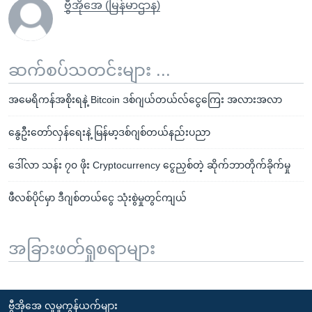
ဗွီအိုအေ (မြန်မာဌာန)
ဆက်စပ်သတင်းများ ...
အမေရိကန်အစိုးရနဲ့ Bitcoin ဒစ်ဂျယ်တယ်လ်ငွေကြေး အလားအလာ
နွေဦးတော်လှန်ရေးနဲ့ မြန်မာ့ဒစ်ဂျစ်တယ်နည်းပညာ
ဒေါ်လာ သန်း ၇၀ ဖိုး Cryptocurrency ငွေညှစ်တဲ့ ဆိုက်ဘာတိုက်ခိုက်မှု
ဖီလစ်ပိုင်မှာ ဒီဂျစ်တယ်ငွေ သုံးစွဲမှုတွင်ကျယ်
အခြားဖတ်ရှုစရာများ
ဗွီအိုအေ လူမှုကွန်ယက်များ