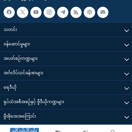
သတင်း
၀န်ဆောင်မှုများ
အပတ်စဉ်ကဏ္ဍများ
အင်္ဂလိပ်သင်ခန်းစာများ
ရေဒီယို
ရုပ်သံအစီအစဉ်နှင့် ဗွီဒီယိုကဏ္ဍများ
ဗွီအိုအေအကြောင်း
ဗွီအိုအေ မိုဘိုင်းလ်အက်ပ်များ ဒေါင်းလုတ်ယူရန်
တိုက်ရိုက်