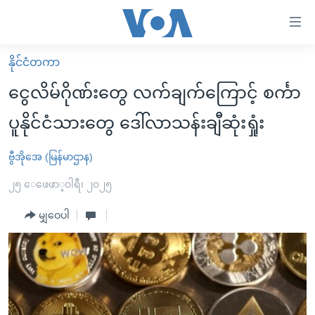
သုံး
ရ
လွယ်ကူ
နိုင်ငံတကာ
မူလစာမျက်နှာ
စေ
ငွေလိမ်ဂိုဏ်းတွေ လက်ချက်ကြောင့် စင်္ကာ
မြန်မာ
သည့်
ပူနိုင်ငံသားတွေ ဒေါ်လာသန်းချီဆုံးရှုံး
ကမ္ဘာ့သတင်းများ
Link
ဗွီဒီယို
နိုင်ငံတကာ
ဗွီအိုအေ (မြန်မာဌာန)
များ
သတင်းလွတ်လပ်ခွင့်
အမေရိကန်
၂၅ ေဖေဖာ္၀ါရီ၊ ၂၀၂၅
ပင်မ
ရပ်ဝန်းတခု လမ်းတခု အလွန်
တရုတ်
အကြောင်းအရာ
မျှဝေပါ
သို့
အင်္ဂလိပ်စာလေ့လာမယ်
အစ္စရေး-ပါလက်စတိုင်း
ကျော်
အပတ်စဉ်ကဏ္ဍများ
အမေရိကန်သုံးအီဒီယံ
ကြည့်
ရေဒီယိုနှင့်ရုပ်သံ အချက်အလက်များ
မကြေးမုံရဲ့ အင်္ဂလိပ်စာ
ရေဒီယို
ရန်
ပင်မ
ရေဒီယို/တီဗွီအစီအစဉ်
ရုပ်ရှင်ထဲက အင်္ဂလိပ်စာ
တီဗွီ