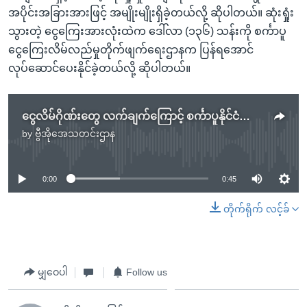
အပိုင်းအခြားအားဖြင့် အမျိုးမျိုးရှိခဲ့တယ်လို့ ဆိုပါတယ်။ ဆုံးရှုံး
သွားတဲ့ ငွေကြေးအားလုံးထဲက ဒေါ်လာ (၁၃၆) သန်းကို စင်္ကာပူ
ငွေကြေးလိမ်လည်မှုတိုက်ဖျက်ရေးဌာနက ပြန်ရအောင်
လုပ်ဆောင်ပေးနိုင်ခဲ့တယ်လို့ ဆိုပါတယ်။
ငွေလိမ်ဂိုဏ်းတွေ လက်ချက်ကြောင့် စင်္ကာပူနိုင်ငံသားတွေ ဒေါ်လာသန်းချီဆုံးရှုံး
by
ဗွီအိုအေသတင်းဌာန
No media source currently available
0:00
0:45
တိုက်ရိုက် လင့်ခ်
မျှဝေပါ
Follow us