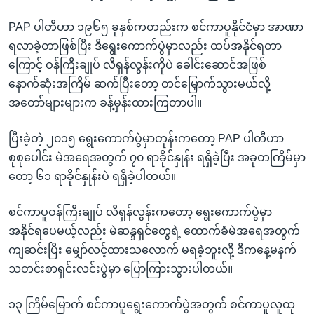
PAP ပါတီဟာ ၁၉၆၅ ခုနှစ်ကတည်းက စင်ကာပူနိုင်ငံမှာ အာဏာ
ရလာခဲ့တာဖြစ်ပြီး ဒီရွေးကောက်ပွဲမှာလည်း ထပ်အနိုင်ရတာ
ကြောင့် ဝန်ကြီးချုပ် လီရှန်လွန်းကိုပဲ ခေါင်းဆောင်အဖြစ်
နောက်ဆုံးအကြိမ် ဆက်ပြီးတော့ တင်မြှောက်သွားမယ်လို့
အတော်များများက ခန့်မှန်းထားကြတာပါ။
ပြီးခဲ့တဲ့ ၂၀၁၅ ရွေးကောက်ပွဲမှာတုန်းကတော့ PAP ပါတီဟာ
စုစုပေါင်း မဲအရေအတွက် ၇၀ ရာခိုင်နှုန်း ရရှိခဲ့ပြီး အခုတကြိမ်မှာ
တော့ ၆၁ ရာခိုင်နှုန်းပဲ ရရှိခဲ့ပါတယ်။
စင်ကာပူဝန်ကြီးချုပ် လီရှန်လွန်းကတော့ ရွေးကောက်ပွဲမှာ
အနိုင်ရပေမယ့်လည်း မဲဆန္ဒရှင်တွေရဲ့ ထောက်ခံမဲအရေအတွက်
ကျဆင်းပြီး မျှော်လင့်ထားသလောက် မရခဲ့ဘူးလို့ ဒီကနေ့မနက်
သတင်းစာရှင်းလင်းပွဲမှာ ပြောကြားသွားပါတယ်။
၁၃ ကြိမ်မြောက် စင်ကာပူရွေးကောက်ပွဲအတွက် စင်ကာပူလူထု