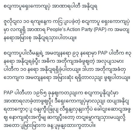
စငျကာပူရှေးကောကျပှဲ အာဏာရပါတီ အနိုငျရ
ဇူလိုငျလ ၁၀ ရကျနေ့က ကငြျးပခဲ့တဲ့ စငျကာပူ ရှေးကောကျပှဲ
မှာ လကျရှိ အာဏာရ People’s Action Party (PAP) က အမတျ
နရောအမြားစု အနိုငျရသှားပါတယျ။
စငျကာပူပါလီမနျရဲ့ အမတျနရော ၉၃ နရောမှာ PAP ပါတီက ၈၃
နရော အနိုငျရခဲ့ပွီး အဓိက အတိုကျအခံဖွဈတဲ့ အလုပျသမား
ပါတီက ၁၀ နရော အနိုငျရရှိခဲ့ပါတယျ။ ဒါဟာ အတိုကျအခံတှ
ဘေကျက အမတျနရော အမြားဆုံး ရရှိတာလညျး ဖွဈပါတယျ။
PAP ပါတီဟာ ၁၉၆၅ ခုနှဈကတညျးက စငျကာပူနိုငျငံမှာ
အာဏာရလာခဲ့တာဖွဈပွီး ဒီရှေးကောကျပှဲမှာလညျး ထပျအနိုငျ
ရတာကွောင့ျ ဝနျကွီးခြုပျ လီရှနျလှနျးကိုပဲ ခေါငျးဆောငျအဖွ
ဈ နောကျဆုံးအကွိမျ ဆကျပွီးတော့ တငျမွှောကျသှားမယျလို့
အတောျမြားမြားက ခန့ျမှနျးထားကွတာပါ။