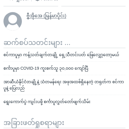
ဗွီအိုအေ (မြန်မာပိုင်း)
ဆက်စပ်သတင်းများ ...
စင်ကာပူမှာ ကန့်သတ်ချက်တချို့ ရှေ့သီတင်းပတ် ဖြေလျှော့တော့မယ်
စင်္ကာပူမှာ COVID-19 ကူးစက်သူ ၃၀,၀၀၀ ကျော်ပြီ
အာဆီယံနိုင်ငံတချို့နဲ့ သံတမန်ရေး အဖုအထစ်ရှိနေတဲ့ တရုတ်က စင်ကာ
ပူနဲ့ ပြေလည်
ရွေးကောက်ပွဲ ကျင်းပဖို့ စင်္ကာပူလွှတ်တော်ဖျက်သိမ်း
အခြားဖတ်ရှုစရာများ