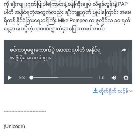
ကို ချီးကျူးဂုဏ်ပြုပါကြောင်းနဲ့ ဝန်ကြီးချုပ် လီရှန်လွန်းနဲ့ PAP
ပါတီ အနိုင်ရတဲ့အတွက်လည်း ချီးကျူးဂုဏ်ပြုပါကြောင်း အမေ
ရိကန် နိုင်ငံခြားရေးဝန်ကြီး Mike Pompeo က ဇူလိုင်လ ၁၀ ရက်
နေ့မှာ ပေးပို့တဲ့ သဝဏ်လွှာထဲမှာ ပြောထားပါတယ်။
စင်ကာပူရွေးကောက်ပွဲ အာဏာရပါတီ အနိုင်ရ
by
ဗွီအိုအေသတင်းဌာန
No media source currently available
0:00
1:11
တိုက်ရိုက် လင့်ခ်
----------------------------
(Unicode)