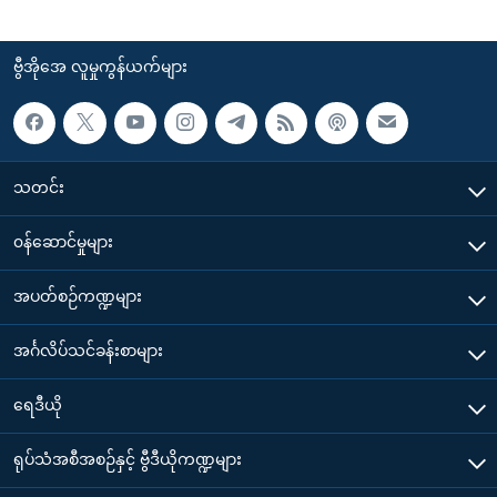
ဗွီအိုအေ လူမှုကွန်ယက်များ
သတင်း
၀န်ဆောင်မှုများ
အပတ်စဉ်ကဏ္ဍများ
အင်္ဂလိပ်သင်ခန်းစာများ
ရေဒီယို
ရုပ်သံအစီအစဉ်နှင့် ဗွီဒီယိုကဏ္ဍများ