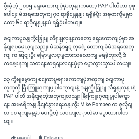
ပွီးခဲ့တဲ့ ၂၀၁၅ ရှေးကောကျပှဲမှာတုနျးကတော့ PAP ပါတီဟာ စုစု
ပေါငျး မဲအရအေတှကျ ၇၀ ရာခိုငျနှုနျး ရရှိခဲ့ပွီး အခုတကွိမျမှာ
တော့ ၆၁ ရာခိုငျနှုနျးပဲ ရရှိခဲ့ပါတယျ။
စငျကာပူဝနျကွီးခြုပျ လီရှနျလှနျးကတော့ ရှေးကောကျပှဲမှာ အ
နိုငျရပမေယ့ျလညျး မဲဆန်ဒရှငျတှရေဲ့ ထောကျခံမဲအရအေတှ
ကျ ကဆြငျးပွီး မြှောျလင့ျထားသလောကျ မရခဲ့ဘူးလို့ ဒီ
ကနေ့မနကျ သတငျးစာရှငျးလငျးပှဲမှာ ပွောကွားသှားပါတယျ။
၁၃ ကွိမျမွောကျ စငျကာပူရှေးကောကျပှဲအတှကျ စငျကာပူ
လူထုကို ခြီးကြူးဂုဏျပွုပါကွောငျးနဲ့ ဝနျကွီးခြုပျ လီရှနျလှနျးနဲ့
PAP ပါတီ အနိုငျရတဲ့အတှကျလညျး ခြီးကြူးဂုဏျပွုပါကွော
ငျး အမရေိကနျ နိုငျငံခွားရေးဝနျကွီး Mike Pompeo က ဇူလိုငျ
လ ၁၀ ရကျနေ့မှာ ပေးပို့တဲ့ သဝဏျလှှာထဲမှာ ပွောထားပါတ
ယျ။
မျှဝေပါ
Follow us