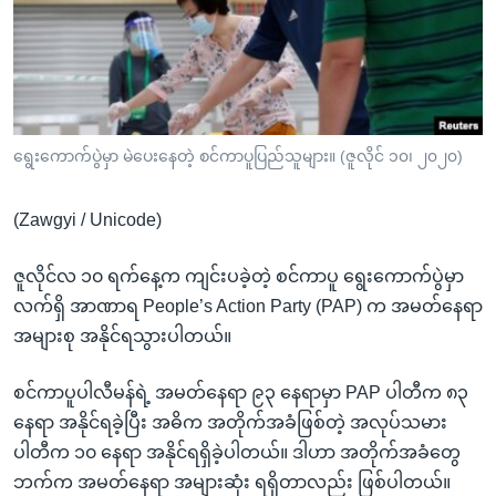
အ
သုတပဒေသာ အင်္ဂလိပ်စာ
ညွန်း
Learning English
စာမျက်နှာ
သို့
ဗွီအိုအေ လူမှုကွန်ယက်များ
ကျော်
ကြည့်
ရွေးကောက်ပွဲမှာ မဲပေးနေတဲ့ စင်ကာပူပြည်သူများ။ (ဇူလိုင် ၁၀၊ ၂၀၂၀)
ရန်
ဘာသာစကားများ
ရှာဖွေ
(Zawgyi / Unicode)
ရန်
နေရာ
ဇူလိုင်လ ၁၀ ရက်နေ့က ကျင်းပခဲ့တဲ့ စင်ကာပူ ရွေးကောက်ပွဲမှာ
သို့
လက်ရှိ အာဏာရ People’s Action Party (PAP) က အမတ်နေရာ
ကျော်
အများစု အနိုင်ရသွားပါတယ်။
ရန်
စင်ကာပူပါလီမန်ရဲ့ အမတ်နေရာ ၉၃ နေရာမှာ PAP ပါတီက ၈၃
နေရာ အနိုင်ရခဲ့ပြီး အဓိက အတိုက်အခံဖြစ်တဲ့ အလုပ်သမား
ပါတီက ၁၀ နေရာ အနိုင်ရရှိခဲ့ပါတယ်။ ဒါဟာ အတိုက်အခံတွေ
ဘက်က အမတ်နေရာ အများဆုံး ရရှိတာလည်း ဖြစ်ပါတယ်။