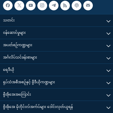
သတင်း
၀န်ဆောင်မှုများ
အပတ်စဉ်ကဏ္ဍများ
အင်္ဂလိပ်သင်ခန်းစာများ
ရေဒီယို
ရုပ်သံအစီအစဉ်နှင့် ဗွီဒီယိုကဏ္ဍများ
ဗွီအိုအေအကြောင်း
ဗွီအိုအေ မိုဘိုင်းလ်အက်ပ်များ ဒေါင်းလုတ်ယူရန်