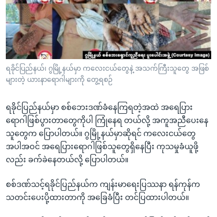
အ
သုတပဒေသာ အင်္ဂလိပ်စာ
ညွန်း
Learning English
စာမျက်နှာ
သို့
ဗွီအိုအေ လူမှုကွန်ယက်များ
ကျော်
ကြည့်
ရခိုင်ပြည်နယ်၊ ဂွမြို့နယ်မှာ ကလေးငယ်တွေနဲ့ အသက်ကြီးသူတွေ အဖြစ်
များတဲ့ ယားနာရောဂါများကို တွေ့ရစဉ်
ရန်
ဘာသာစကားများ
ရှာဖွေ
ရခိုင်ပြည်နယ်မှာ စစ်ဘေးဒဏ်ခံနေကြရတဲ့အထဲ အရေပြား
ရန်
ရောဂါဖြစ်ပွားတာတွေကိုပါ ကြုံနေရ တယ်လို့ အကူအညီပေးနေ
နေရာ
သူတွေက ပြောပါတယ်။ ဂွမြို့နယ်မှာဆိုရင် ကလေးငယ်တွေ
သို့
အပါအဝင် အရေပြားရောဂါဖြစ်သူတွေရှိနေပြီး ကုသမှုခံယူဖို့
ကျော်
လည်း ခက်ခဲနေတယ်လို့ ပြောပါတယ်။
ရန်
စစ်ဒဏ်သင့်ရခိုင်ပြည်နယ်က ကျန်းမာရေးပြဿနာ ရန်ကုန်က
သတင်းပေးပို့ထားတာကို အခြေခံပြီး တင်ပြထားပါတယ်။