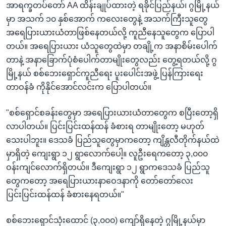
အာရက္ခတပ်တော် AA ထိန်းချုပ်ထားတဲ့ ရခိုင်ပြည်နယ်၊ ဂွမြို့နယ်
မှာ အသက် ၁၀ နှစ်အောက် ကလေးတွေနဲ့ အသက်ကြီးသူတွေ
အရေပြားယားယံတာဖြစ်နေတယ်လို့ ကူညီနေသူတွေက ပြောပါ
တယ်။ အရေပြားယား ယံသူတွေထဲမှာ တချို့က အနာစိမ်းပေါက်
တာနဲ့ အနာခြောက်ပုံစံပေါက်တာမျိုးတွေလည်း တွေ့ရတယ်လို့ ဂွ
မြို့နယ် စစ်ဘေးရှောင်ကူညီရေး ပူးပေါင်းအဖွဲ့ ပြန်ကြားရေး
တာဝန်ခံ ကိုနိုင်အောင်လင်းက ပြောပါတယ်။
"စစ်ရှောင်စခန်းတွေမှာ အရေပြားယားယံတာတွေက စပြီးတော့ရှိ
လာပါတယ်။ ပြင်းပြင်းထန်ထန် ခံစားရ တာမျိုးတော့ မဟုတ်
သေးပါဘူး။ ဒေသခံ ပြည်သူတွေမှာကတော့ ကျိန္တလီတိုက်နယ်ထဲ
မှာရှိတဲ့ ကျေးရွာ ၁၂ ရွာလောက်ပေါ့။ လူဦးရေကတော့ ၃,၀၀၀
ဝန်းကျင်လောက်ရှိတယ်။ ဒီကျေးရွာ ၁၂ ရွာကဒေသခံ ပြည်သူ
တွေကတော့ အရေပြားယားနာဝေဒနာကို တော်တော်လေး
ပြင်းပြင်းထန်ထန် ခံစားနေရတယ်။"
စစ်ဘေးရှောင်သုံးထောင် (၃,၀၀၀) ကျော်ရှိနေတဲ့ ဂွမြို့နယ်မှာ