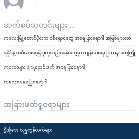
ဆက်စပ်သတင်းများ ...
ကလေးမြို့တောင်ပိုင်းက စစ်ရှောင်တွေ အရေပြားရောဂါ အဖြစ်များလာ
ရခိုင်နဲ့ ဘင်္ဂလားဒေ့ရှ် ဒုက္ခသည်စခန်းတွေမှာ ကျန်းမာရေးပြဿနာတွေကြုံ
ကလေးများ နဲ့ ပွေးညှင်းဒက် အရေပြားရောဂါ
ကလေးအရေပြားရောဂါ
အခြားဖတ်ရှုစရာများ
ဗွီအိုအေ လူမှုကွန်ယက်များ