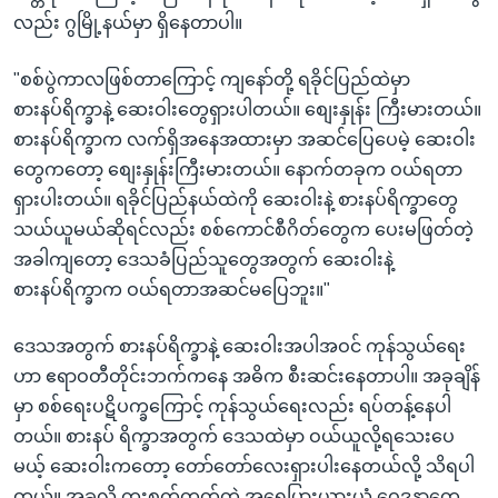
လည်း ဂွမြို့နယ်မှာ ရှိနေတာပါ။
"စစ်ပွဲကာလဖြစ်တာကြောင့် ကျနော်တို့ ရခိုင်ပြည်ထဲမှာ
စားနပ်ရိက္ခာနဲ့ ဆေးဝါးတွေရှားပါတယ်။ စျေးနှုန်း ကြီးမားတယ်။
စားနပ်ရိက္ခာက လက်ရှိအနေအထားမှာ အဆင်ပြေပေမဲ့ ဆေးဝါး
တွေကတော့ စျေးနှုန်းကြီးမားတယ်။ နောက်တခုက ဝယ်ရတာ
ရှားပါးတယ်။ ရခိုင်ပြည်နယ်ထဲကို ဆေးဝါးနဲ့ စားနပ်ရိက္ခာတွေ
သယ်ယူမယ်ဆိုရင်လည်း စစ်ကောင်စီဂိတ်တွေက ပေးမဖြတ်တဲ့
အခါကျတော့ ဒေသခံပြည်သူတွေအတွက် ဆေးဝါးနဲ့
စားနပ်ရိက္ခာက ဝယ်ရတာအဆင်မပြေဘူး။"
ဒေသအတွက် စားနပ်ရိက္ခာနဲ့ ဆေးဝါးအပါအဝင် ကုန်သွယ်ရေး
ဟာ ဧရာဝတီတိုင်းဘက်ကနေ အဓိက စီးဆင်းနေတာပါ။ အခုချိန်
မှာ စစ်ရေးပဋိပက္ခကြောင့် ကုန်သွယ်ရေးလည်း ရပ်တန့်နေပါ
တယ်။ စားနပ် ရိက္ခာအတွက် ဒေသထဲမှာ ဝယ်ယူလို့ရသေးပေ
မယ့် ဆေးဝါးကတော့ တော်တော်လေးရှားပါးနေတယ်လို့ သိရပါ
တယ်။ အခုလို ကူးစက်တတ်တဲ့ အရေပြားယားယံ ဝေဒနာတွေ