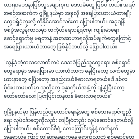
ယားနာဝေဒနာဖြစ်သူအများစုက ဒေသခံတွေ ဖြစ်ပါတယ်။ အရင်
အစဉ်အဆက်က ဂွမြို့နယ်မှာ အခုလို အရေပြားယားယံတာမျိုး
တွေမရှိခဲ့ဘူးလို့ ကိုနိုင်အောင်လင်းက ပြောပါတယ်။ အခုချိန်
စစ်ပွဲအလွန်ကာလမှာ တကိုယ်ရေသန့်ရှင်းမှု၊ ကျန်းမာရေး
စောင့်ရှောက်မှု မရတာနဲ့ အစာအာဟာရလိုအပ်ချက်တွေကြောင့်
အရေပြားယားယံတာတွေ ဖြစ်နိုင်တယ်လို့ ပြောပါတယ်။
"လွန်ခဲ့တဲ့တလလောက်ကပဲ ဒေသခံပြည်သူတွေရော၊ စစ်ရှောင်
တွေရောမှာ အရေပြားမှာ ယားယံတာက နေပြီးတော့ လက်တွေမှာ
ယားနာတွေ စပြီးတော့ အနည်းငယ်ခံစားလာရတယ်။ ဒီ နှစ်လ
ပိုင်းပထမပတ်မှာ သူတို့တွေ ခန္ဓာကိုယ်အနှံ့ကို ပျံ့နှံ့ပြီးတော့
တော်တော်လေး ပြင်းပြင်းထန်ထန် ခံစားလာရတယ်။"
ဂွမြို့နယ်မှာ ပြန်လည်ထူထောင်ရေးနဲ့အတူ စစ်ဘေးရှောင်ကူညီ
ရေး လုပ်ငန်းတွေကိုလည်း တပြိုင်တည်း လုပ်ဆောင်နေတယ်လို့
ပြောပါတယ်။ စစ်ကောင်စီရဲ့ လေကြောင်းရန်နဲ့ လက်နက်
အန္တရာယ်ကြောင့် တခြားနေရာကနေ ရောက်လာတဲ့ စစ်ရှောင်တွေ