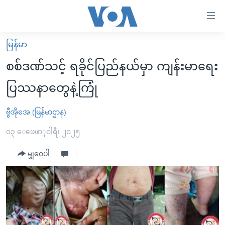
သုံး
ရ
လွယ်ကူ
မြန်မာ
မူလစာမျက်နှာ
စေ
စစ်ဒဏ်သင့် ရခိုင်ပြည်နယ်မှာ ကျန်းမာရေး
မြန်မာ
သည့်
ပြဿနာတွေနဲ့ကြုံ
ကမ္ဘာ့သတင်းများ
Link
ဗွီဒီယို
နိုင်ငံတကာ
ဗွီအိုအေ (မြန်မာဌာန)
များ
သတင်းလွတ်လပ်ခွင့်
အမေရိကန်
၀၃ ေဖေဖာ္၀ါရီ၊ ၂၀၂၅
ပင်မ
ရပ်ဝန်းတခု လမ်းတခု အလွန်
တရုတ်
အကြောင်းအရာ
မျှဝေပါ
သို့
အင်္ဂလိပ်စာလေ့လာမယ်
အစ္စရေး-ပါလက်စတိုင်း
ကျော်
အပတ်စဉ်ကဏ္ဍများ
အမေရိကန်သုံးအီဒီယံ
ကြည့်
ရေဒီယိုနှင့်ရုပ်သံ အချက်အလက်များ
မကြေးမုံရဲ့ အင်္ဂလိပ်စာ
ရေဒီယို
ရန်
ပင်မ
ရေဒီယို/တီဗွီအစီအစဉ်
ရုပ်ရှင်ထဲက အင်္ဂလိပ်စာ
တီဗွီ