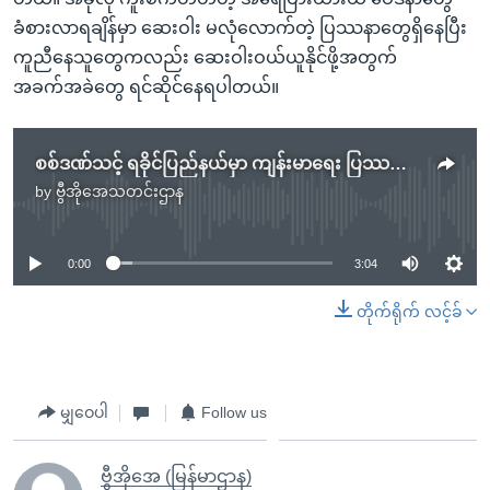
ခံစားလာရချိန်မှာ ဆေးဝါး မလုံလောက်တဲ့ ပြဿနာတွေရှိနေပြီး
ကူညီနေသူတွေကလည်း ဆေးဝါးဝယ်ယူနိုင်ဖို့အတွက်
အခက်အခဲတွေ ရင်ဆိုင်နေရပါတယ်။
စစ်ဒဏ်သင့် ရခိုင်ပြည်နယ်မှာ ကျန်းမာရေး ပြဿနာတွေနဲ့ကြုံ
by
ဗွီအိုအေသတင်းဌာန
No media source currently available
0:00
3:04
တိုက်ရိုက် လင့်ခ်
မျှဝေပါ
Follow us
ဗွီအိုအေ (မြန်မာဌာန)