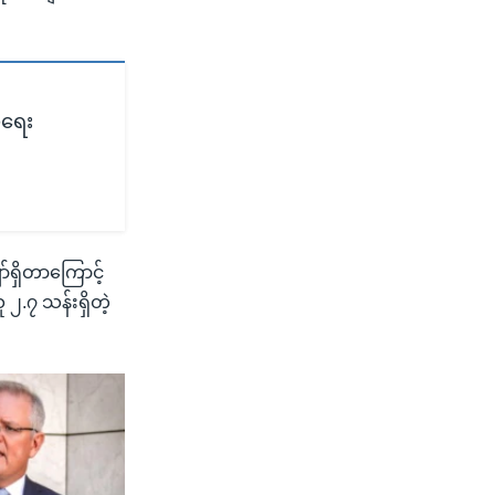
်ရေး
်ရှိတာကြောင့်
.၇ သန်းရှိတဲ့