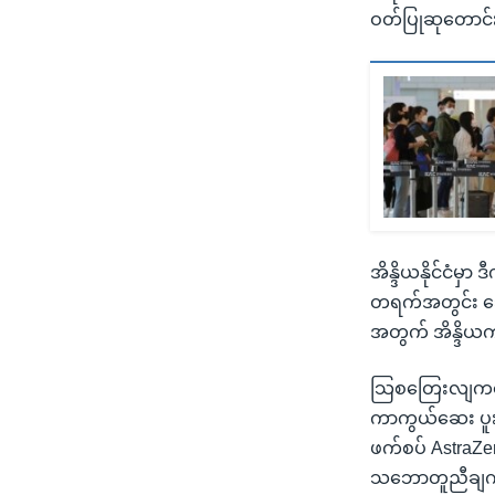
ဝတ်ပြုဆုတောင်း
အိန္ဒိယနိုင်ငံမ
တရက်အတွင်း သေဆ
အတွက် အိန္ဒိယက
သြစတြေးလျကတော
ကာကွယ်ဆေး ပူးပေါ
ဖက်စပ် AstraZe
သဘောတူညီချက် ရ