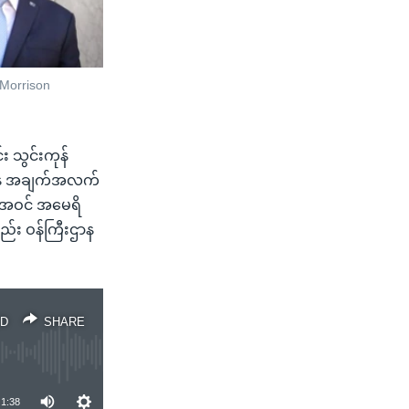
 Morrison
 သွင်းကုန်
ီးဌာန အချက်အလက်
ါအဝင် အမေရိ
့လည်း ဝန်ကြီးဌာန
D
SHARE
1:38