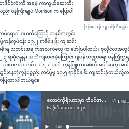
 တနိုင်ငံလုံးကို အခမဲ့ ကာကွယ်ဆေးထိုး
ည်း ဝန်ကြီးချုပ် Morrison က ပြောပါ
သြစတြေးလျ ဝန်ကြီးချုပ်
ပ်စ် ကပ်ရောဂါ ဂယက်ကြောင့် တနှစ်အတွင်း
ပပို့ကုန်လုပ်ငန်း ၁၉.၂ ရာခိုင်နှုန်း ကျဆင်း
 အစိုးရ သတင်းအချက်အလက်တွေ က ဖော်ပြပါတယ်။ ဇူလိုင်လအတွင်း
၂.၃ ရာခိုင်နှုန်း အထိကျဆင်းခဲ့ကြောင်း ဂျပန် ဘဏ္ဍာရေး ဝန်ကြ
်။ ပလပ်စတစ် ၊ သံနဲ့ သံမဏိ၊ ကွန်ပြူတာအစိတ်အပိုင်းတွေ အပ
သွင်းနေတဲ့ကုန်ပစ္စည်း တင်ပို့မှု ၁၉.၅ ရာခိုင်နှုန်း ကျဆင်းခဲ့တယ်လို
ော်ပြထားပါတယ်ရှင်။
တောင်ကိုရီးယားမှာ ကိုဗစ်အတည်ပြုလူနာတွေ ပြန်များနေ
EMBE
by
ဗွီအိုအေသတင်းဌာန
No media source currently available
0:00