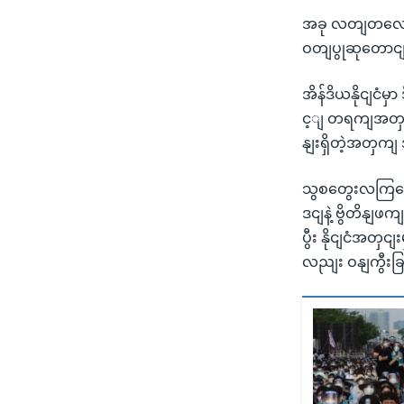
အခု လတျတလော 
ဝတျပွုဆုတောငျ
အိန်ဒိယနိုငျငံ
င့ျ တရကျအတှငျ
နျးရှိတဲ့အတှက
သွစတွေးလကြတော
ဒငျနဲ့ ဗွိတိနျ
ပွီး နိုငျငံအတှ
လညျး ဝနျကွီးခ