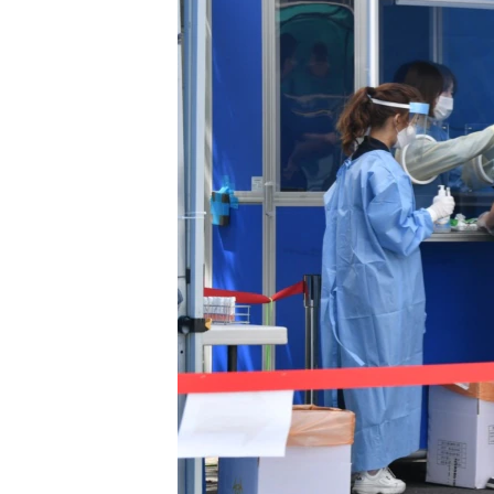
သုတပဒေသာ အင်္ဂလိပ်စာ
အ
ညွန်း
စာမျက်နှာ
သို့
ကျော်
ကြည့်
ရန်
ရှာဖွေ
ရန်
နေရာ
သို့
ကျော်
ရန်