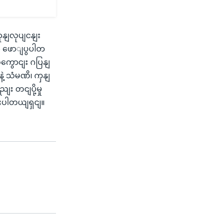
ုနျလုပျငနျး
က ဖောျပွပါတ
ကွောငျး ဂပြနျ
သံမဏိ၊ ကှနျ
 တငျပို့မှု
ားပါတယျရှငျ။