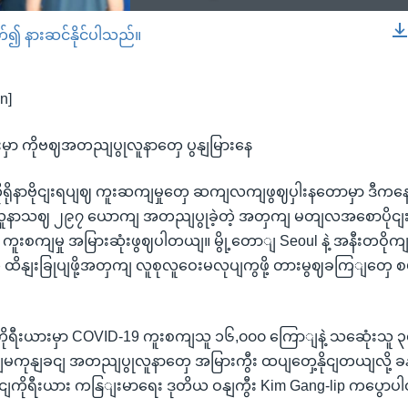
တ်၍ နားဆင်နိုင်ပါသည်။
EMBED
n]
းမှာ ကိုဗဈအတညျပွုလူနာတှေ ပွနျမြားနေ
ုရိုနာဗိုငျးရပျဈ ကူးဆကျမှုတှေ ဆကျလကျဖွဈပှါးနတောမှာ ဒီ
ှာ လူနာသဈ ၂၉၇ ယောကျ အတညျပွုခဲ့တဲ့ အတှကျ မတျလအစောပိ
ူးစကျမှု အမြားဆုံးဖွဈပါတယျ။ မွို့တောျ Seoul နဲ့ အနီးတဝို
ု ထိနျးခြုပျဖို့အတှကျ လူစုလူဝေးမလုပျကွဖို့ တားမွဈခကြျတှေ 
ုရီးယားမှာ COVID-19 ကူးစကျသူ ၁၆,၀၀၀ ကြောျနဲ့ သဆေုံးသူ ၃၀
ကုနျခငျ အတညျပွုလူနာတှေ အမြားကွီး ထပျတှေ့နိုငျတယျလို့ ခန
ျကိုရီးယား ကနြျးမာရေး ဒုတိယ ဝနျကွီး Kim Gang-lip ကပွော