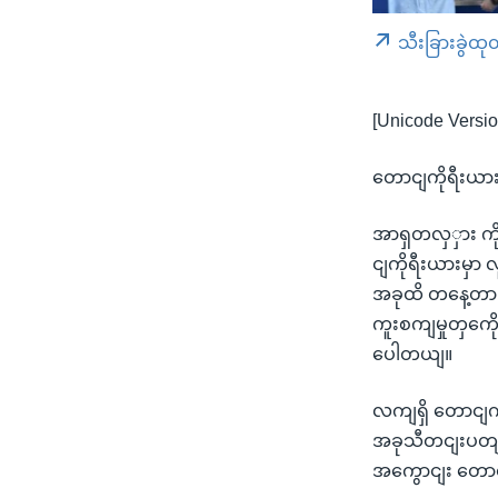
သီးခြားခွဲထု
[Unicode Versio
တောငျကိုရီးယာ
အာရှတလှှား ကိ
ငျကိုရီးယားမ
အခုထိ တနေ့တာ က
ကူးစကျမှုတှကေိ
ပေါတယျ။
လကျရှိ တောငျကိ
အခုသီတငျးပတျမ
အကွောငျး တောင