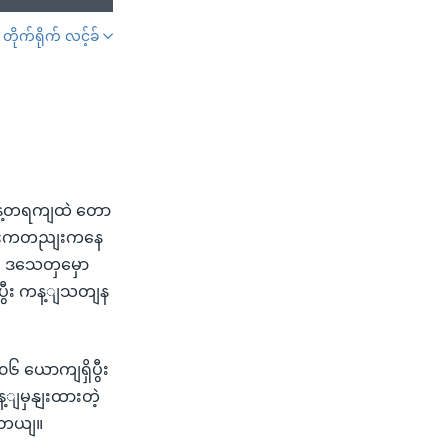
တိုက်ရိုက် လင့်ခ်
SHARE
ကနေ့တရကျထဲ တော
ုငျးကတညျးကနေ
ကျ ဒသေတှမှော
စပွီး ကန့ျသတျန
၆ ယောကျရှိပွီး
့ျမှနျးထားတဲ့
ပါတယျ။