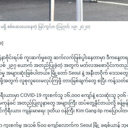
ှိ၊ မရှိ စစ်ဆေးပေးနေတဲ့ မြင်ကွင်း။ (သြဂုတ် ၁၉၊ ၂၀၂၀)
e]
ရိုနာဗိုင်းရပ်စ် ကူးဆက်မှုတွေ ဆက်လက်ဖြစ်ပွါးနေတာမှာ ဒီကနေ့တ
ာသစ် ၂၉၇ ယောက် အတည်ပြုခဲ့တဲ့ အတွက် မတ်လအစောပိုင်းကတ
ု အများဆုံးဖြစ်ပါတယ်။ မြို့တော် Seoul နဲ့ အနီးတဝိုက် ဒေသတွေမ
ပ်ဖို့အတွက် လူစုလူဝေးမလုပ်ကြဖို့ တားမြစ်ချက်တွေ စပြီး ကန့်သ
ုရီးယားမှာ COVID-19 ကူးစက်သူ ၁၆,၀၀၀ ကျော်နဲ့ သေဆုံးသူ ၃၀၆ ယ
ုန်ခင် အတည်ပြုလူနာတွေ အများကြီး ထပ်တွေ့နိုင်တယ်လို့ ခန့်မှန
ကိုရီးယား ကျန်းမာရေး ဒုတိယ ဝန်ကြီး Kim Gang-lip ကပြောပါတ
ူးစက်မှု အသစ် ၆၀၀ ကျော်လောက်က Seoul မြို့ ခရစ်ယာန် ဘုရ