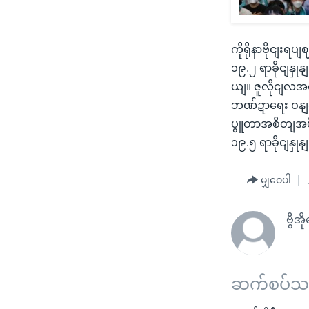
ကိုရိုနာဗိုငျး
၁၉.၂ ရာခိုငျန
ယျ။ ဇူလိုငျလအတ
ဘဏ်ဍာရေး ဝနျ
ပွူတာအစိတျအပို
၁၉.၅ ရာခိုငျနှ
မျှဝေပါ
ဗွီအိ
ဆက်စပ်သတင