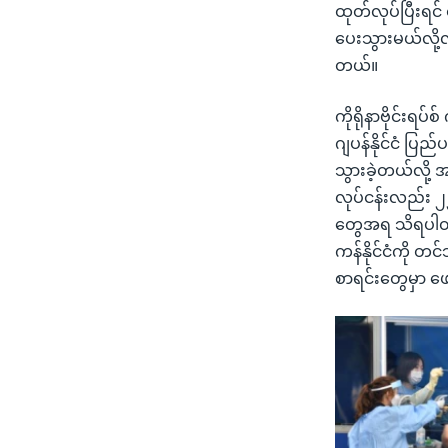
ထုတ်လုပ်ပြီးရင်
ပေးသွားမယ်လို့လ
တယ်။
ကိုရိုနာဗိုင်းရ
ဂျပန်နိုင်ငံ ပြည်
သွားခဲ့တယ်လို့
လုပ်ငန်းလည်း ၂
တွေအရ သိရပါတယ
ကန်နိုင်ငံကို တင်
စာရင်းတွေမှာ ဖ