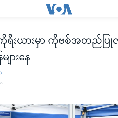
ိုရီးယားမှာ ကိုဗစ်အတည်ပြု
န်များနေ
း)
၂၀