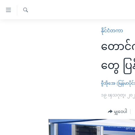
သုံး
ရ
ရှာဖွေ
လွယ်ကူ
မူလစာမျက်နှာ
နိုင်ငံတကာ
ရ
စေ
မြန်မာ
လာ
တောင်က
သည့်
ဒ်
ကမ္ဘာ့သတင်းများ
Link
ဗွီဒီယို
နိုင်ငံတကာ
တွေ ပြ
များ
သတင်းလွတ်လပ်ခွင့်
အမေရိကန်
ပင်မ
ရပ်ဝန်းတခု လမ်းတခု အလွန်
တရုတ်
ဗွီအိုအေ (မြန်မာပိုင်
အကြောင်းအရာ
အင်္ဂလိပ်စာလေ့လာမယ်
အစ္စရေး-ပါလက်စတိုင်း
၁၉ ၾသဂုတ္၊ ၂၀
သို့
အပတ်စဉ်ကဏ္ဍများ
အမေရိကန်သုံးအီဒီယံ
ကျော်
မျှဝေပါ
ကြည့်
ရေဒီယိုနှင့်ရုပ်သံ အချက်အလက်များ
မကြေးမုံရဲ့ အင်္ဂလိပ်စာ
ရေဒီယို
ရန်
ရေဒီယို/တီဗွီအစီအစဉ်
ရုပ်ရှင်ထဲက အင်္ဂလိပ်စာ
တီဗွီ
ပင်မ