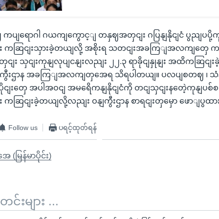
ရပျဈ ကပျရောဂါ ဂယကျကွောင့ျ တနှဈအတှငျး ဂပြနျနိုငျငံ ပွညျပပို့က
ှုနျး ကဆြငျးသှားခဲ့တယျလို့ အစိုးရ သတငျးအခကြျအလကျတှေ 
ှငျး သှငျးကုနျလုပျငနျးလညျး ၂၂.၃ ရာခိုငျနှုနျး အထိကဆြငျးခဲ့
ကွီးဌာန အခကြျအလကျတှအေရ သိရပါတယျ။ ပလပျစတဈ ၊ သံနဲ့ 
ငျးတှေ အပါအဝငျ အမရေိကနျနိုငျငံကို တငျသှငျးနတေဲ့ကုနျပစ်စညျး
ုနျး ကဆြငျးခဲ့တယျလို့လညျး ဝနျကွီးဌာန စာရငျးတှမှော ဖောျပွထ
Follow us
ပရင့်ထုတ်ရန်
ုအေ (မြန်မာပိုင်း)
်းများ ...