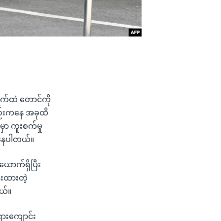
ရက်ထဲ တောင်ကို
ည်းကနေ အခုထိ
ှာ ကူးစက်မှု
တ်နေပါတယ်။
ောက်ရှိပြီး
်းထားတဲ့
ယ်။
ားကျောင်း