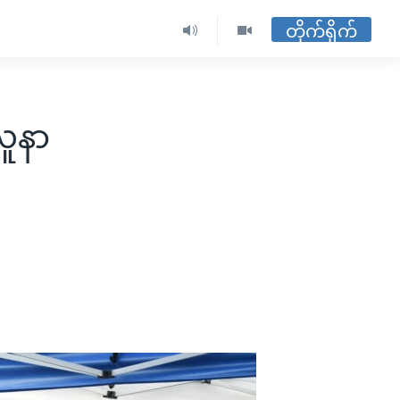
တိုက်ရိုက်
လူနာ