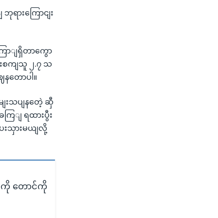
 ဘုရားကြောငျး
ကြောျရှိတာကွော
ူးစကျသူ ၂.၇ သ
ဖွဈနတောပါ။
ျးသပျနတေဲ့ ဆှီ
ီခကြျ ရထားပွီး
ပေးသှားမယျလို့
ို တောင်ကို