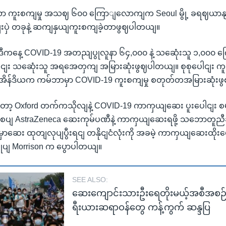
ကူးစကျမှု အသဈ ၆၀၀ ကြောျလောကျက Seoul မွို့ ခရဈယာနျ
းပှဲ တခုနဲ့ ဆကျနှယျကူးစကျခဲ့တာဖွဈပါတယျ။
မှာ ဒီကနေ့ COVID-19 အတညျပွုလူနာ ၆၄,၀၀၀ နဲ့ သဆေုံးသူ ၁,၀၀၀ 
း သဆေုံးသူ အရအေတှကျ အမြားဆုံးဖွဈပါတယျ။ စုစုပေါငျး က
ျ အိန်ဒိယက ကမ်ဘာမှာ COVID-19 ကူးစကျမှု စတုတ်တအမြားဆုံး
့ Oxford တက်ကသိုလျနဲ့ COVID-19 ကာကှယျဆေး ပူးပေါငျး စမ
ဖကျစပျ AstraZeneca ဆေးကုမ်ပဏီနဲ့ ကာကှယျဆေးရဖို့ သဘောတူည
ငျးမှာဆေး ထုတျလုပျပွီးရငျ တနိုငျငံလုံးကို အခမဲ့ ကာကှယျဆေးထိုး
ြုပျ Morrison က ပွောပါတယျ။
SEE ALSO:
ဆေးကျောင်းသားဦးရေတိုးမယ့်အစီအစဉ်က
ရီးယားဆရာဝန်တွေ ကန့်ကွက် ဆန္ဒပြ