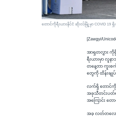
တောင်ကိုရီးယားနိုင်ငံ ဆိုးလ်မြို့မှာ COVID 19 ရ
[Zawgyi/Unicod
အာရှတလွှား ကို
ရီးယားမှာ လူန
တနေ့တာ ကူးစက်မှ
တွေကို ထိန်းချု
လက်ရှိ တောင်ကိ
အခုသီတင်းပတ်မက
အကြောင်း တောင်
အခု လတ်တလော က