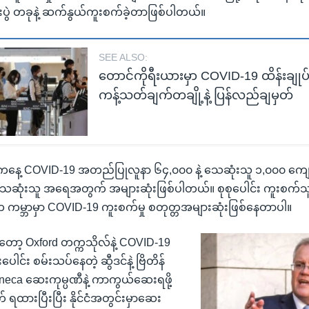
ပွဲ တခုနဲ့ ဆက်နွယ်ကူးစက်ခဲ့တာဖြစ်ပါတယ်။
SEE ALSO:
တောင်ကိုရီးယားမှာ COVID-19 ထိန်းချုပ
ကန့်သတ်ချက်တချို့နဲ့ ပြန်လည်ချမှတ်
ှာ ဒီကနေ့ COVID-19 အတည်ပြုလူနာ ၆၄,၀၀၀ နဲ့ သေဆုံးသူ ၁,၀၀၀ ကျော
ုံးသူ အရေအတွက် အများဆုံးဖြစ်ပါတယ်။ စုစုပေါင်း ကူးစက်သူ ၂
 ကမ္ဘာမှာ COVID-19 ကူးစက်မှု စတုတ္တအများဆုံးဖြစ်နေတာပါ။
့ Oxford တက္ကသိုလ်နဲ့ COVID-19
င်း စမ်းသပ်နေတဲ့ ဆွီဒင်နဲ့ ဗြိတိန်
neca ဆေးကုမ္ပဏီနဲ့ ကာကွယ်ဆေးရဖို့
ထားပြီးပြီး နိုင်ငံအတွင်းမှာဆေး